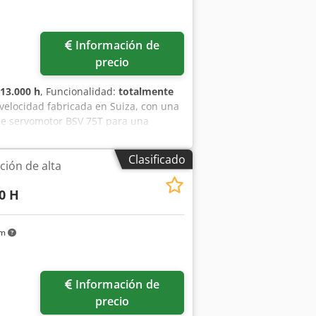
lante acústicamente (naranja)
Información de
precio
13.000 h
, Funcionalidad:
totalmente
velocidad fabricada en Suiza, con una
le servomotor BSV 75T para una
 minuto. El control se realiza mediante
e fabricación: 2008 Número de ciclos:
Clasificado
ión de alta
1 / 57 / 64 mm Ajuste de la altura del
ontrol: B2, control de prensa basado
0 H
rápidos SISTEMA DE DOBLE SERVO MOTOR
trolados de forma independiente
aterial: 2 mm Longitud de
km
ción: variable Ángulo de activación
ene durante el proceso de punzonado
mentación paralela de dos bandas o la
Información de
wjx Agljrf
precio