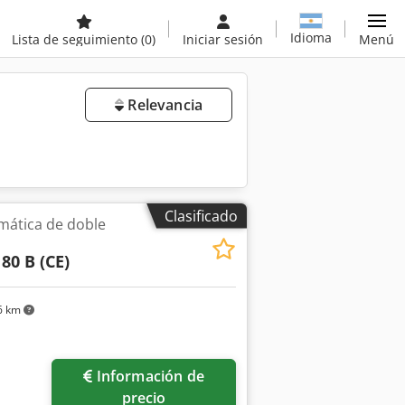
Idioma
Lista de seguimiento
(0)
Iniciar sesión
Menú
Relevancia
Clasificado
ática de doble
80 B (CE)
6 km
Información de
precio