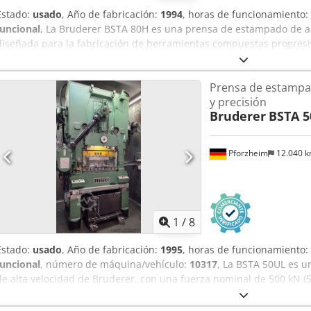
Estado:
usado
, Año de fabricación:
1994
, horas de funcionamiento:
funcional
, La Bruderer BSTA 80H es una prensa de estampado de al
diseñada para la fabricación de herramientas compuestas progresi
de banda BBV 320/200 y un sistema de control de herramientas Uni
stock en Pforzheim y puede ser inspeccionada. Fuerza nominal: 800
Prensa de estampad
herramientas: Unidor Número de carreras: 100–1.000 carreras/min 
y precisión
banda: Bruderer BBV 320/200 Carrera ajustable: 16–63 mm Superfi
Bruderer
BSTA 5
principal: 43 kW Alimentación eléctrica: 380 V / 50 Hz Superficie d
mesa: 950 x 910 mm Altura de entrada de la banda (ajustable): 8
360 mm, grosor del material: 3 mm Dimensiones de la máquina: 28
Pforzheim
12.040 
15.550 kg Horas de funcionamiento (motor principal): aprox. 28.06
Bruderer, Bihler, Soprem, Noxon, Huras, Schaal y Mabu están dispo
1
/
8
Estado:
usado
, Año de fabricación:
1995
, horas de funcionamiento:
funcional
, número de máquina/vehículo:
10317
, La BSTA 50UL es u
de alta velocidad de Bruderer, con una fuerza nominal de 500 kN (5
producción continua con herramientas de conformado en secuencia
de 100 a 1.120 carreras por minuto. La prensa está equipada con 