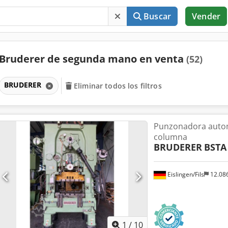
Buscar
Vender
Bruderer de segunda mano en venta
(52)
BRUDERER
Eliminar todos los filtros
Punzonadora autom
columna
BRUDERER
BSTA 
Eislingen/Fils
12.08
1
/
10