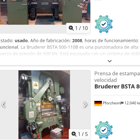
Desenrrollador Kohler Enderezador Heспо SYS PHS 5000 Carcasa ais
1
/
10
Estado:
usado
, Año de fabricación:
2008
, horas de funcionamiento:
funcional
, La Bruderer BSTA 500-110B es una punzonadora de alta 
fuerza de presión de 500 kN. Está equipada con un sistema de dob
alimentación precisa de dos carriles, y alcanza hasta 750 ciclos por
una pantalla táctil B2. Fuerza nominal: 500 kN (50 toneladas) Año d
Prensa de estampac
100–750 ciclos/min (variable) Carrera ajustable: 19 / 25 / 34 / 43 / 5
velocidad
pistón: 64 mm Superficie de la mesa de la prensa: 1080 x 650 mm C
Bruderer
BSTA 8
en IPC con pantalla táctil, memoria programable para cambios 
BSV 75T Tipo: Unidad de doble servomotor en tándem, carriles con
Ancho máximo de la banda: 70 mm por carril Espesor máximo del m
Pforzheim
12.040 
alimentación: variable, programable libremente Ángulo de alimenta
piloto: variable Sin barras de sujeción/agarre: la banda se manti
mediante rodillos de alimentación accionados Diseñada para la ali
alimentación de bandas preformadas/pre-punzonadas. Codpfozh Nn
1
/
5