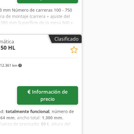
- 63 mm Número de carreras 100 - 750
a de montaje (carrera + ajuste del
 380 mm Superficie de la mesa 940 x
sa sobre el suelo 1180 mm Superficie
ial 203 mm Espesor del material - 6,0
Clasificado
mática
0 kW Peso 14,50 t Dimensiones aprox.
 50 HL
namientos, combinación de
uste automático del émbolo, mesa fija,
uderer BBV 205/120 accionado por eje
12.361 km
 Guethle CK 01/0800
Información de
precio
ad:
totalmente funcional
, número de
:
64 mm
, ancho total:
1.300 mm
,
 fuerza de prensado:
50 t
, altura del
 mm
, anchura del armario eléctrico:
400