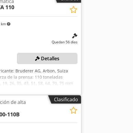
mática
 Tipo de alimentación: BBV 300
A 110
4 km
Quedan 56 días
Detalles
icante: Bruderer AG, Arbon, Suiza
rza de la prensa: 110 toneladas
 19, 26, 35, 43, 51, 58, 64, 70, 75 mm
mienta: 1.170 mm Ancho máximo de
de la placa de sujeción: 80–180 mm
Clasificado
ión de alta
n de alimentación: 3 x 380 V CA, 50
, 6–10 bar Dimensiones de la máquina
00-110B
tador de banda: aprox. 24.600 kg Unidad
ipo: BBV 320/200 Alimentación máx.:
nde de la alimentación) Accesorios