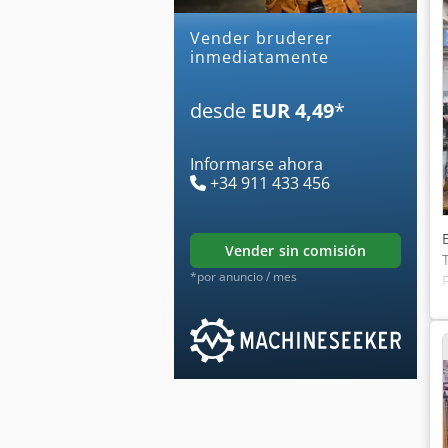
Vender bruderer
inmediatamente
desde
EUR 4,49
*
Informarse ahora
+34 911 433 456
vender sin comisión
*por anuncio / mes