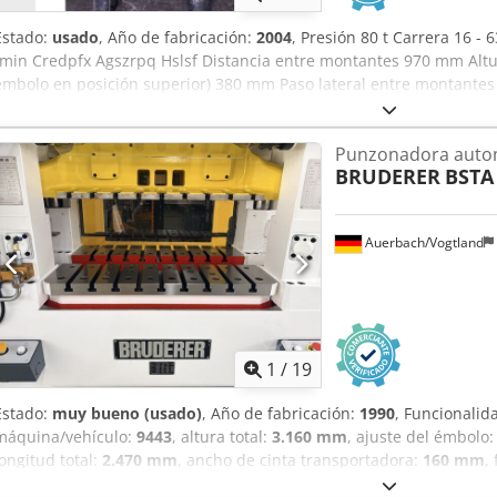
Estado:
usado
, Año de fabricación:
2004
, Presión 80 t Carrera 16 
/min Credpfx Agszrpq Hslsf Distancia entre montantes 970 mm Altur
émbolo en posición superior) 380 mm Paso lateral entre montantes
910 mm Abertura de paso en la mesa 770 x 190 mm Altura de la me
del émbolo 940 x 510 mm Ajuste del émbolo 76 mm Ancho del mater
Punzonadora auto
mm Longitud de avance 0 - 120 mm Potencia del accionamiento 37,
BRUDERER
BSTA
2,7 x 1,7 x 3,6 m con accionamiento trifásico regulable sin escalo
embrague/freno neumático, ajuste semiautomático de la carrera, aj
lubricación circular de aceite alimentador mecánico de rodillos Br
Auerbach/Vogtland
principal/eje cardán de la prensa Consolas de soporte en voladizo
1
/
19
Estado:
muy bueno (usado)
, Año de fabricación:
1990
, Funcionalid
máquina/vehículo:
9443
, altura total:
3.160 mm
, ajuste del émbolo
longitud total:
2.470 mm
, ancho de cinta transportadora:
160 mm
,
armario eléctrico:
1.100 mm
, longitud del armario eléctrico:
1.250