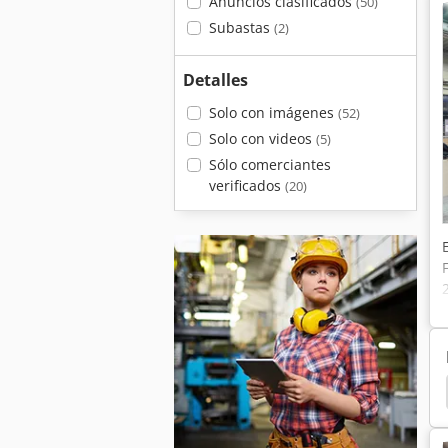
Anuncios clasificados
(50)
Subastas
(2)
Detalles
Solo con imágenes
(52)
Solo con videos
(5)
Sólo comerciantes
verificados
(20)
ance
Pme
Stoll V 202
Sistema De Control