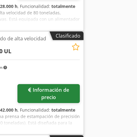
28.000 h
, Funcionalidad:
totalmente
ta velocidad de 80 toneladas,
vas. Está equipada con un alimentador
dor. La máquina está disponible en
 kN (80 toneladas) Control de
Clasificado
o de alta velocidad
Crjdpfjzibtbox Agljf Alimentador de
cie de sujeción: 970 mm² Motor
0 UL
el punzón: 760 x 510 mm Superficie de la
0–180 mm Ancho máximo de la banda:
34 x 1742 x 3460 mm Peso: aprox.
km
7 h Otras máquinas de las marcas
nibles bajo petición.
Información de
precio
42.000 h
, Funcionalidad:
totalmente
na prensa de estampación de precisión
0 toneladas). Está diseñada para la
, con un número variable de carreras,
un alimentador de banda Bruderer BBV