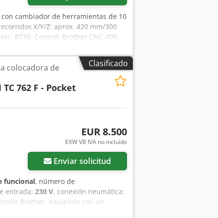
o con cambiador de herramientas de 10
recorridos X/Y/Z: aprox. 420 mm/300
as: BT30. Control: Brother CNC-400,
ble previa cita. Cedjx Ecu Eopfx
Clasificado
a colocadora de
 TC 762 F - Pocket
EUR 8.500
EXW VB IVA no incluído
Enviar solicitud
 funcional
, número de
de entrada:
230 V
, conexión neumática:
atizada Brother, equipada con un
e trabajo industrial completa. Este