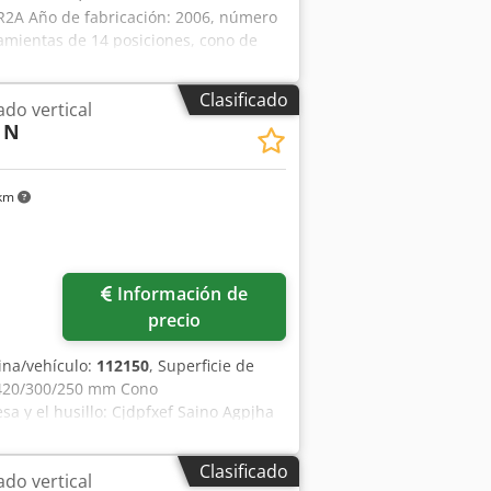
R2A Año de fabricación: 2006, número
amientas de 14 posiciones, cono de
ulg.) Chedpfx Ageyzpdbspoa Z: 270 mm
 solo le ofrecemos un producto de alta
Clasificado
do vertical
s a sus necesidades. Ya sea pago
 N
ntos encontraremos la solución
ción del transporte. Desde la
o fluido y puntual para que usted no
 km
ión o una oferta sin compromiso. Le
Información de
precio
na/vehículo:
112150
, Superficie de
: 420/300/250 mm Cono
a y el husillo: Cjdpfxef Saino Agpjha
 10 000 mm/min Avance rápido: x e y/z
x. 9 kVA Espacio necesario: 2500 x 1500
Clasificado
do vertical