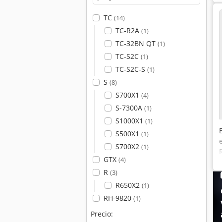
TC
(14)
TC-R2A
(1)
TC-32BN QT
(1)
TC-S2C
(1)
TC-S2C-S
(1)
S
(8)
S700X1
(4)
S-7300A
(1)
S1000X1
(1)
S500X1
(1)
S700X2
(1)
GTX
(4)
R
(3)
R650X2
(1)
RH-9820
(1)
Precio: