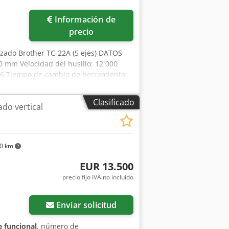
 de componentes de prendas • Costura de
Información de
prendas en grandes volúmenes Estado •
visada el 27.02.2026 • Buen estado
precio
cción • Disponible para su inspección
zado Brother TC-22A (5 ejes) DATOS
 mm Velocidad del husillo: 12`000
26 Tiempo de cambio de herramienta:
imensiones y peso: Cedpfjq E N Umex
Clasificado
do vertical
10 km
EUR 13.500
precio fijo IVA no incluído
Enviar solicitud
 funcional
, número de