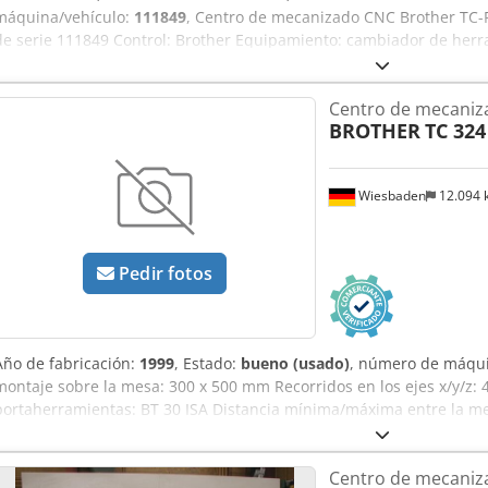
máquina/vehículo:
111849
, Centro de mecanizado CNC Brother TC-
de serie 111849 Control: Brother Equipamiento: cambiador de herr
husillo BT-30 Recorridos X: 420 mm (16,5 pulg.) Y: 320 mm (12,6 p
(10,6 pulg.) ----- Oferta atractiva: flexible y sin preocupaciones No
Centro de mecaniza
calidad, sino también opciones de financiación a medida, adaptada
BROTHER
TC 324
inicial, pago a plazos o modelos de financiación personalizados, ju
adecuada. Si lo desea, también nos encargamos de toda la organiza
planificación hasta la entrega fiable, nos aseguramos de un proces
Wiesbaden
12.094
tenga que preocuparse de nada. 📞 Contáctenos para más informac
asesoramos de manera personalizada y competente.
Pedir fotos
Año de fabricación:
1999
, Estado:
bueno (usado)
, número de máqui
montaje sobre la mesa: 300 x 500 mm Recorridos en los ejes x/y/z
portaherramientas: BT 30 ISA Distancia mínima/máxima entre la mes
Velocidades de husillo: aprox. 10 - 10 000 rpm Avances: aprox. 5 -
25/20 m/min Motor del husillo: 7 kW Conexión eléctrica: 400 V, apro
Centro de mecaniza
x 1450 mm Peso: aprox. 2800 kg