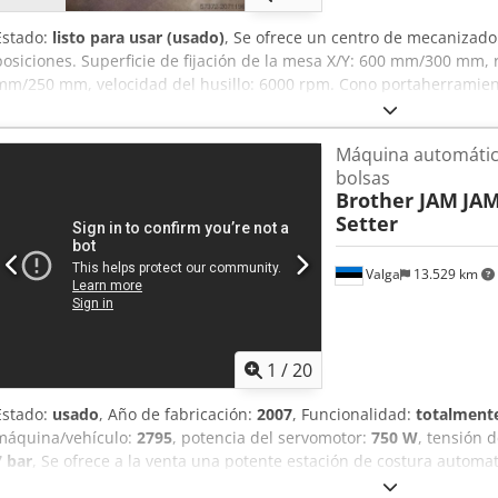
Estado:
listo para usar (usado)
, Se ofrece un centro de mecanizad
posiciones. Superficie de fijación de la mesa X/Y: 600 mm/300 mm, 
mm/250 mm, velocidad del husillo: 6000 rpm. Cono portaherramient
peso de la máquina: aprox. 2000 kg, incluye manual. Inspección posi
Agpsha
Máquina automátic
bolsas
Brother JAM
JAM
Setter
Valga
13.529 km
1
/
20
Estado:
usado
, Año de fabricación:
2007
, Funcionalidad:
totalmente
máquina/vehículo:
2795
, potencia del servomotor:
750 W
, tensión 
7 bar
, Se ofrece a la venta una potente estación de costura autom
módulo de automatización JAM TC 762 F, disponible como estación d