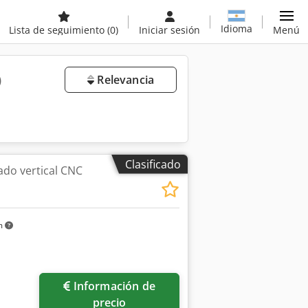
Idioma
Lista de seguimiento
(0)
Iniciar sesión
Menú
)
Relevancia
Clasificado
do vertical CNC
m
Información de
precio