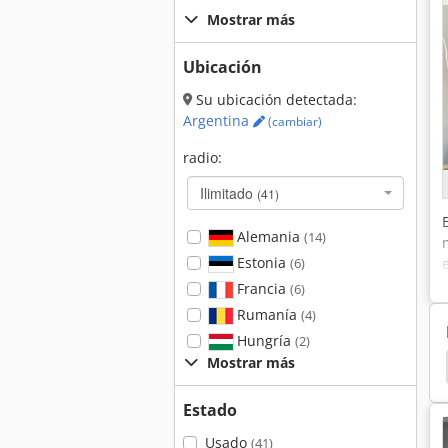
Mostrar más
Ubicación
Su ubicación detectada:
Argentina
(cambiar)
radio:
Ilimitado
(41)
Alemania
(14)
Estonia
(6)
Francia
(6)
Rumanía
(4)
Hungría
(2)
Mostrar más
bel Máquinas De Coser
Kuper Máquinas De Coser
Estado
Usado
(41)