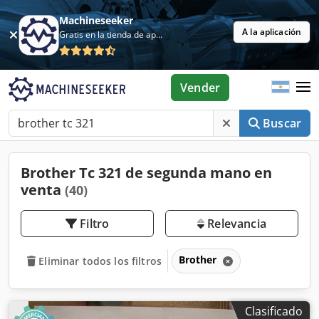
Machineseeker
A la aplicación
Gratis en la tienda de aplicaciones
Vender
Buscar
Brother Tc 321 de segunda mano en
venta
(40)
Filtro
Relevancia
Brother
Eliminar todos los filtros
Clasificado