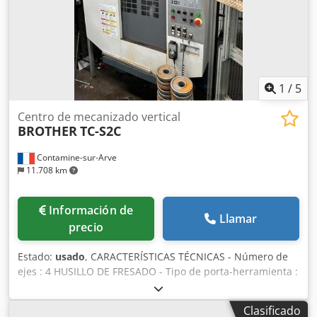
Colocación automática de bolsillos • Producción de denim y
pantalones • Ropa de trabajo y uniformes • Costuras de
refuerzo • Producción en serie con alta repetibilidad
Ubicación: Valga, Estonia Desmontaje y transporte: El
desmontaje y transporte corren a cargo del comprador.
1
/
5
Centro de mecanizado vertical
BROTHER
TC-S2C
Contamine-sur-Arve
11.708 km
Información de
Llamar
precio
Estado:
usado
, CARACTERÍSTICAS TÉCNICAS - Número de
ejes : 4 HUSILLO DE FRESADO - Tipo de porta-herramienta :
BT30 - Potencia de husillo : 10.1 |kW] Djdpfeuhbunex Ac
Nekr - Velocidad del husillo : 10 - 10.000 [Rev./min] EJES
Clasificado
LINEALES - Carreras ejes X/Y/Z : 500 x 400 x 300 [mm] -