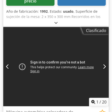
precio
Año de fabricación:
1992
, Estado:
usado
, Superficie de
sujeción de la mesa: 2 x 350 x 300 mm Recorridos en los
ejes x/y/z: 700/300/250 mm Dkodpfx Acscaldxj Njr
Portaherramientas: BT 30 ISA Distancia mínima/máxima
Clasificado
entre la mesa y el husillo: 450 mm Velocidades de giro del
husillo: 6 - 6000 rpm Número de posiciones para
herramientas: 10 unidades Avances: 5 - 10000 mm/min
Avance rápido: x e y/z 25/20 m/min Potencia del motor del
husillo: 3,1/4,1 kW Conexión eléctrica: 400 V kW Peso: 2600
kg Espacio requerido: 2540 x 1900 x 2020 mm (alto)
1
/
20
Máquina automática colocadora de