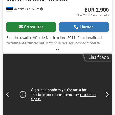
EUR 2.900
Valga
13.529 km
EXW VB IVA no incluído
Consultar
Llamar
Estado:
usado
, Año de fabricación:
2011
, Funcionalidad:
totalmente funcional
, potencia del servomotor:
550 W
,
tensión de entrada:
230 V
, tipo de corriente de entrada:
Aire acondicionado
, conexión neumática:
6 bar
, conexión
Clasificado
de aire comprimido:
6 bar
, Conjunto de cinco máquinas
industriales de overlock Brother, del mismo modelo,
procedentes de la fábrica MASI JEANS. Este lote consta de
cinco máquinas de coser industriales de overlock
(remalladora) Brother, retiradas directamente de las líneas
de producción profesionales de la antigua fábrica MASI
JEANS en Estonia. Las máquinas industriales de overlock
de Brother son reconocidas mundialmente por su
funcionamiento fiable y de alta velocidad, la creación de
costuras limpias y sus bajos requisitos de mantenimiento.
El lote combina dos máquinas de overlock de 4 hilos