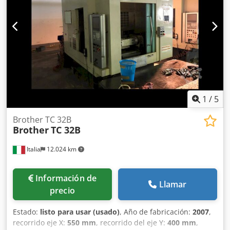
Peso: aprox. 2800 kg Djdpfx Aof Sainsc Nekr
1
/
5
Brother TC 32B
Brother
TC 32B
Italia
12.024 km
Información de
Llamar
precio
Estado:
listo para usar (usado)
, Año de fabricación:
2007
,
recorrido eje X:
550 mm
, recorrido del eje Y:
400 mm
,