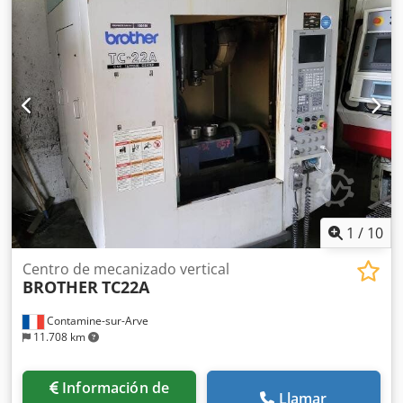
portaherramientas: BT30. Control: Brother CNC-400, peso
de la máquina: aprox. 2000 kg, incluye manual. Inspección
posible previa cita. Dedpfx Aex Ecu Eec Nokr
1
/
10
Centro de mecanizado vertical
BROTHER
TC22A
Contamine-sur-Arve
11.708 km
Información de
Llamar