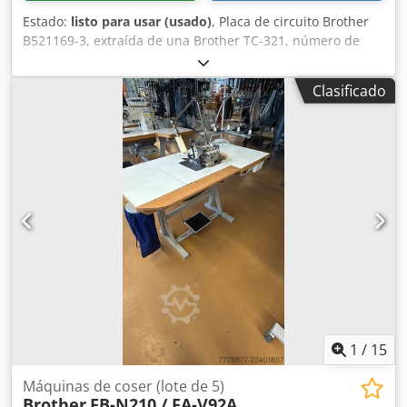
Estado:
listo para usar (usado)
, Placa de circuito Brother
B521169-3, extraída de una Brother TC-321, número de
serie según la fotografía, usada, en buen estado de
conservación, 100 % funcional. Dkedpfx Acei D Ulkj Ner
Clasificado
1
/
15
Máquinas de coser (lote de 5)
Brother
FB-N210 / FA-V92A