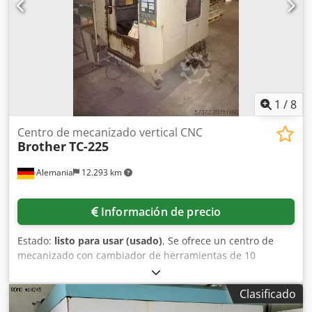
Alimentación: 220 V, 3 fases Frecuencia: 50/60 Hz Potencia
nominal: 16,0 kVA Potencia máxima: 32,0 kVA
EQUIPAMIENTO 2 palets
1
/
8
Centro de mecanizado vertical CNC
Brother
TC-225
Alemania
12.293 km
Información de precio
Estado:
listo para usar (usado)
, Se ofrece un centro de
mecanizado con cambiador de herramientas de 10
posiciones. Superficie de fijación de la mesa X/Y: 600
mm/300 mm, recorridos X/Y/Z: aprox. 420 mm/300 mm/250
Clasificado
mm, velocidad del husillo: 6000 rpm. Cono