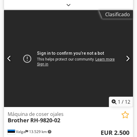
mudamos de local! ¡Vendemos varias máquinas diferentes
Aceznyx He Nskr Aplicaciones • Producción de vaqueros •
para talleres de confección textil! La máquina que se
Fabricación de denim • Remallado y overlock de costuras •
Clasificado
anuncia es: Brother Exedra DB2 B737-413 Dksdpfxjzk Eh So
Prendas de punto • Fabricación de ropa de trabajo •
Ac Njr También vendemos una Juki MOR-2516. Póngase en
Producción de uniformes • Fabricación de ropa industrial
contacto con nosotros para obtener más información.
Estado Anteriormente utilizadas en la producción
profesional de prendas. Todas las máquinas estuvieron en
funcionamiento hasta el cierre reciente de la fábrica MASI
JEANS. Buen estado industrial general, con un desgaste
cosmético normal, acorde con su uso en una fábrica.
Disponibles para su inspección antes del desmontaje.
Ubicación Valga, Estonia Desmontaje y transporte El
comprador es responsable del desmontaje, la
1
/
12
Máquina de coser ojales
Brother
RH-9820-02
EUR 2.500
Valga
13.529 km