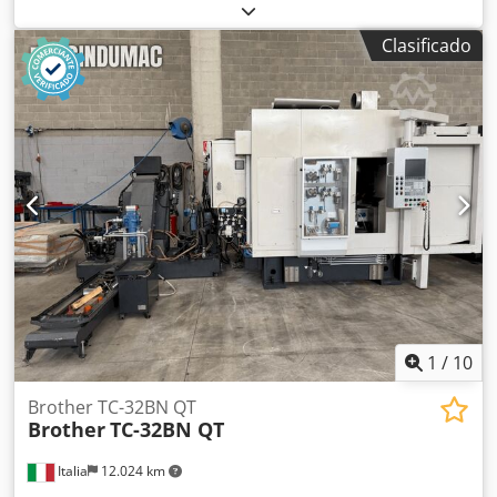
recorrido del eje Z:
415 mm
, fabricante de controles:
BROTHER
, altura total:
2.360 mm
, carga de la mesa:
200
Clasificado
kg
, peso total:
4.600 kg
, velocidad del cabezal (máx.):
12.000 rpm
, Este Centro de Mecanizado Vertical Brother TC
32B fue construido en Japón en 2007. Equipado con una
unidad de control Brother, esta máquina incorpora 3 + 1
ejes y una mesa giratoria. Su husillo BT30 puede funcionar
con una velocidad de hasta 12000 rpm. Equipamiento
adicional • cinta transportadora de virutas Dkodpfxsyi Ehks
Ac Nsr • volante a distancia • Plato giratorio Kitagawa
Beneficios de la máquina Ventajas técnicas de la máquina
• 3 + 1 eje • Portaherramientas: 26 posiciones aleatorias •
Avance rápido: 70-70-70 m/min • Palés: 2 / 600 x 425
Dimensions Machine Depth 3700 mm
1
/
10
Brother TC-32BN QT
Brother
TC-32BN QT
Italia
12.024 km