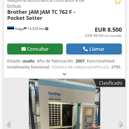
bolsas
Brother JAM
JAM TC 762 F -
Pocket Setter
EUR 8.500
Valga
13.529 km
EXW VB IVA no incluído
Consultar
Llamar
Estado:
usado
, Año de fabricación:
2007
, Funcionalidad:
totalmente funcional
, número de máquina/vehículo:
2795
,
potencia del servomotor:
750 W
, tensión de entrada:
230 V
,
conexión neumática:
7 bar
, Se ofrece a la venta una
Clasificado
potente estación de costura automatizada Brother,
equipada con un módulo de automatización JAM TC 762 F,
disponible como estación de trabajo industrial completa.
Este sistema está específicamente diseñado para la
colocación automática de bolsillos, así como para procesos
de costura de alta precisión, siendo ideal para la
producción de denim, pantalones y ropa de trabajo. El
módulo de automatización integrado permite un