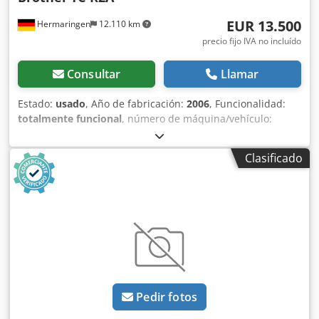
EUR 13.500
Hermaringen
12.110 km
precio fijo IVA no incluído
Consultar
Llamar
Estado:
usado
, Año de fabricación:
2006
, Funcionalidad:
totalmente funcional
, número de máquina/vehículo:
111849
, Centro de mecanizado CNC Brother TC-R2A Año de
fabricación: 2006, número de serie 111849 Control: Brother
Clasificado
Equipamiento: cambiador de herramientas de 14
posiciones, cono de husillo BT-30 Recorridos X: 420 mm
(16,5 pulg.) Y: 320 mm (12,6 pulg.) Z: 270 mm (10,6 pulg.) ---
-- Oferta atractiva: flexible y sin preocupaciones No solo le
ofrecemos un producto de alta calidad, sino también
opciones de financiación a medida, adaptadas a sus
necesidades. Ya sea pago inicial, pago a plazos o modelos
de financiación personalizados, juntos encontraremos la
solución adecuada. Si lo desea, también nos encargamos
Pedir fotos
de toda la organización del transporte. Desde la
planificación hasta la entrega fiable, nos aseguramos de