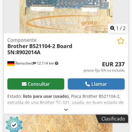
1
/
2
Componente
Brother
B521104-2 Board
SN:8902014A
EUR 237
Remscheid
12.114 km
precio fijo IVA no incluído
Consultar
Llamar
Estado:
listo para usar (usado)
, Placa Brother B521104-2,
extraída de una Brother TC-321, usada, en buen estado de
conservación, 100 % funcional. Dodpfxoi D Uk Ho Ac Nekr
Clasificado