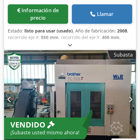
Información de
Llamar
precio
Estado:
listo para usar (usado)
, Año de fabricación:
2008
,
recorrido eje X:
550 mm
, recorrido del eje Y:
400 mm
,
recorrido del eje Z:
415 mm
, velocidad del cabezal (máx.):
20.000 rpm
, número de ejes:
4
, Esta Brother TC-32BN QT
Subasta
de 4 ejes se fabricó en 2008 y cuenta con un sistema de
control Brother B00, un recorrido del eje X de 550 mm, un
recorrido del eje Y de 400 mm y un recorrido del eje Z de
415 mm. Cuenta con velocidades de desplazamiento
rápido de 70 m/min, una velocidad de husillo de hasta
20.000 rpm y un almacén de herramientas con 40
posiciones. Considere la oportunidad de comprar este
centro de mecanizado vertical Brother TC-32BN QT.
Póngase en contacto con nosotros para obtener más
información sobre esta máquina. Djdpox D Rdrefx Ac Nekr
VENDIDO
• Distancia entre la mesa y la punta del husillo: 645 mm •
Tamaño de la mesa: 425 × 600 mm • Capacidad del
¡Subaste usted mismo ahora!
almacén de herramientas: 40 posiciones • Anulación del