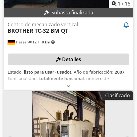
husillo Equipamiento adicional • 2 × mesas de 4º eje
1
/
16
Lehmann con soporte de cola • Transportador de virutas
Subasta finalizada
Centro de mecanizado vertical
BROTHER
TC-32 BM QT
Hessen
12.118 km
Detalles
Estado:
listo para usar (usado)
, Año de fabricación:
2007
,
Funcionalidad:
totalmente funcional
, número de
máquina/vehículo:
121162
, recorrido eje X:
550 mm
,
recorrido del eje Y:
400 mm
, recorrido del eje Z:
415 mm
,
Clasificado
carga de la mesa:
200 kg
, velocidad del cabezal (máx.):
12.000 rpm
, DETALLES TÉCNICOS Recorridos Eje X: 550 mm
Eje Y: 400 mm Eje Z: 415 mm Mesa de trabajo Dimensiones
de la mesa: 550 x 400 mm Carga máxima de la mesa: 200
kg Husillo Velocidad máxima del husillo: 12.000 rpm
DETALLES DE LA MÁQUINA Número de ejes: 5
Dksdpexnwvpsfx Ac Nor Peso: 4.600 kg Datos eléctricos