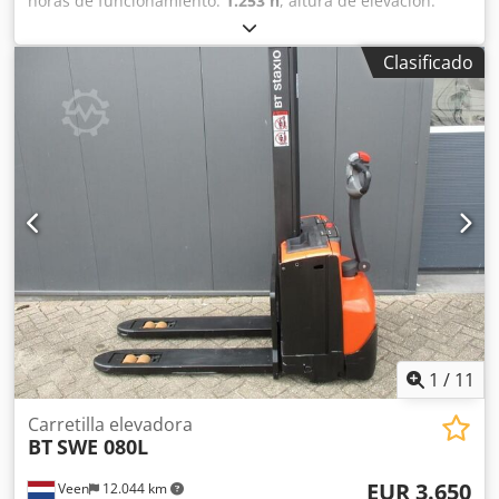
horas de funcionamiento:
1.253 h
, altura de elevación:
1.580 mm
, ascensor libre:
1.580 mm
, tipo de combustible:
eléctrico
, longitud de la horquilla:
1.150 mm
, altura total:
Clasificado
1.860 mm
, color:
otro
, Peso máximo permitido: 760 kg
Dcsdpfx Anjzqd Rlsmok Capacidad de carga: 2000 kg
NUEVAS CELDAS DE BATERÍA 24 V 2 PzS 180 Ah con sistema
de llenado centralizado, cargador de alta frecuencia de
220 V integrado, doble nivel, elevación inicial, capacidad
de elevación de las horquillas inferiores: 2000 kg,
capacidad de elevación de las horquillas del mástil: 800 kg,
dimensiones de las horquillas: 1150 x 570 mm, ruedas de
horquilla tándem.
1
/
11
Carretilla elevadora
BT
SWE 080L
EUR 3.650
Veen
12.044 km