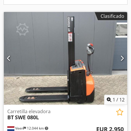
Clasificado
1
/
12
Carretilla elevadora
BT
SWE 080L
EUR 2.950
Veen
12.044 km