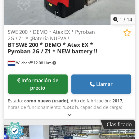
1
/
14
SWE 200 * DEMO * Atex EX * Pyroban
2G / Z1 * ¡¡Batería NUEVA!!
BT
SWE 200 * DEMO * Atex EX *
Pyroban 2G / Z1 * NEW battery !!
Wijchen
12.081 km
Información de
Llamar
precio
Estado:
como nuevo (usado)
, Año de fabricación:
2017
,
horas de funcionamiento:
1.242 h
, capacidad de carga:
2.000 kg
, altura de elevación:
2.150 mm
, tipo de
combustible:
eléctrico
, tipo de mástil:
dúplex
, altura de
Clasificado
construcción:
1.750 mm
, Fabricante + modelo: BT SWE 200
* EX * Pyroban 2G / Zona 1 Mástil: 2W2150 ID: 24110.7680