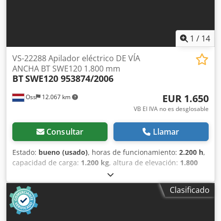
1
/
14
VS-22288 Apilador eléctrico DE VÍA
ANCHA BT SWE120 1.800 mm
BT
SWE120 953874/2006
EUR 1.650
Oss
12.067 km
VB El IVA no es desglosable
Consultar
Llamar
Estado:
bueno (usado)
, horas de funcionamiento:
2.200 h
,
capacidad de carga:
1.200 kg
, altura de elevación:
1.800
mm
, tipo de combustible:
eléctrico
, tipo de mástil:
dúplex
,
altura de construcción:
2.100 mm
, kilometraje:
2.200 km
,
Clasificado
El apilador de VÍA ANCHA de esta marca es del año 2006 y
está en buen estado; Capacidad de 1.200 kg; Eleva hasta
una altura de 1.800 mm; Altura libre al paso de 2.100 mm;