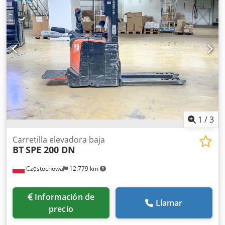
Categoría: Demo Mástil: 2W2150 Dcjdpjzr Rh Hjfx Anmsk
Altura replegada: 1750 mm Altura de elevación: 2150 mm
Capacidad: 2000 kg Año: 2017 Horas: 1242 horas Batería:
NUEVA * 24V / 255Ah * Año 11/2024 Opciones: * EX * Atex -
Pyroban !!!! Sistema = Ex-Tec 2G Grupo de gas = IIB Tipo =
2G (permitido en ZONA 1 y 2) Clase de temperatura = T3
FEM 2 portahorquillas – horquillas ajustables
1
/
3
Carretilla elevadora baja
BT
SPE 200 DN
Częstochowa
12.779 km
Información de
Llamar
precio