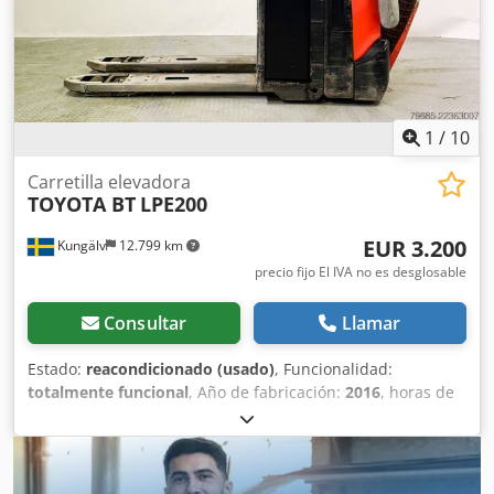
1
/
10
Carretilla elevadora
TOYOTA BT
LPE200
EUR 3.200
Kungälv
12.799 km
precio fijo El IVA no es desglosable
Consultar
Llamar
Estado:
reacondicionado (usado)
, Funcionalidad:
totalmente funcional
, Año de fabricación:
2016
, horas de
funcionamiento:
4.339 h
, capacidad de carga:
2.000 kg
,
altura de elevación:
150 mm
, tipo de combustible:
eléctrico
, fabricante de baterías:
Exide
, capacidad de la
batería:
400 Ah
, voltaje de la batería:
24 V
, longitud de la