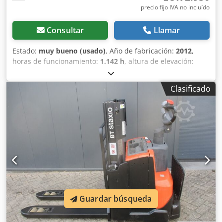
precio fijo IVA no incluído
Consultar
Llamar
Estado:
muy bueno (usado)
, Año de fabricación:
2012
,
horas de funcionamiento:
1.142 h
, altura de elevación:
1.580 mm
, ascensor libre:
1.580 mm
, tipo de combustible:
eléctrico
, longitud de la horquilla:
1.150 mm
, altura total:
Clasificado
1.860 mm
, color:
otro
, MMA: 760 kg Capacidad de carga:
2.000 kg Dcodpfx Aezpyz Denmek PILAS NUEVAS DE 24 V
2PzS 180 Ah con sistema de llenado centralizado, cargador
de alta frecuencia de 220 V integrado, doble plataforma,
elevación inicial, capacidad de elevación de las horquillas
inferiores: 2000 kg, capacidad de elevación de las
horquillas del mástil: 800 kg, dimensiones de las
horquillas: 1150 x 570 mm, modelo BT TOYOTA SWE 080L,
rodillos dobles para horquillas.
Guardar búsqueda