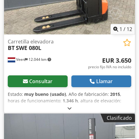
1
/
12
Carretilla elevadora
BT
SWE 080L
EUR 3.650
Veen
12.044 km
precio fijo IVA no incluído
Consultar
Llamar
Estado:
muy bueno (usado)
, Año de fabricación:
2015
,
horas de funcionamiento:
1.346 h
, altura de elevación:
1.580 mm
, ascensor libre:
1.580 mm
, tipo de combustible:
eléctrico
, longitud de la horquilla:
1.150 mm
, altura total:
Clasificado
1.860 mm
, color:
otro
, MMA (zGG): 760 kg Capacidad de
carga: 2.000 kg NUEVAS celdas de batería 24V 2PzB 180Ah,
cargador integrado de 220V, doble apilado, elevación