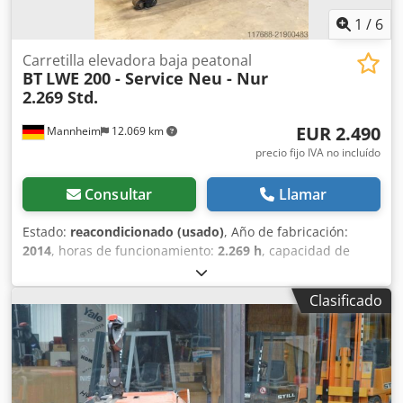
1
/
6
Carretilla elevadora baja peatonal
BT
LWE 200 - Service Neu - Nur
2.269 Std.
EUR 2.490
Mannheim
12.069 km
precio fijo IVA no incluído
Consultar
Llamar
Estado:
reacondicionado (usado)
, Año de fabricación:
2014
, horas de funcionamiento:
2.269 h
, capacidad de
carga:
2.000 kg
, tipo de combustible:
eléctrico
, tipo de
mástil:
Simplex
, altura de construcción:
1.300 mm
,
Clasificado
Fabricante: BT Tipo: BT LWE 200 - transpaleta de perfil bajo
Tipo de accionamiento: Eléctrico Capacidad de carga: 2.000
kg Año de fabricación: 2014 Horas de funcionamiento:
2.269 N.º de serie: 6071472 Dcsdpfx Aey Rnhdsnmok Datos
del mástil/hórquillas Tipo de mástil: - Altura de elevación:
54 mm