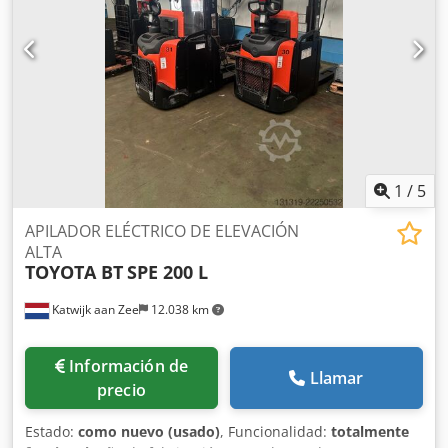
1
/
5
APILADOR ELÉCTRICO DE ELEVACIÓN
ALTA
TOYOTA BT
SPE 200 L
Katwijk aan Zee
12.038 km
Información de
Llamar
precio
Estado:
como nuevo (usado)
, Funcionalidad:
totalmente