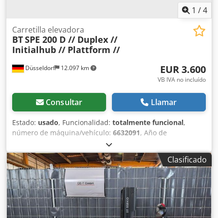
1
/
4
Carretilla elevadora
BT
SPE 200 D // Duplex //
Initialhub // Plattform //
EUR 3.600
Düsseldorf
12.097 km
VB IVA no incluído
Consultar
Llamar
Estado:
usado
, Funcionalidad:
totalmente funcional
,
número de máquina/vehículo:
6632091
, Año de
fabricación:
2018
, horas de funcionamiento:
5.098 h
,
capacidad de carga:
2.000 kg
, altura de elevación:
2.640
Clasificado
mm
, ascensor libre:
1.450 mm
, tipo de combustible:
eléctrico
, tipo de mástil:
dúplex
, altura de construcción:
1.850 mm
, longitud de la horquilla:
1.200 mm
, tipo de
accionamiento:
Elektro
, transpaleta Número de chasis:
6632091 Tipo de mástil: Dúplex Condición: Listo para usar
y completamente funcional. Dedpovthvbsfx Anmjck Estado