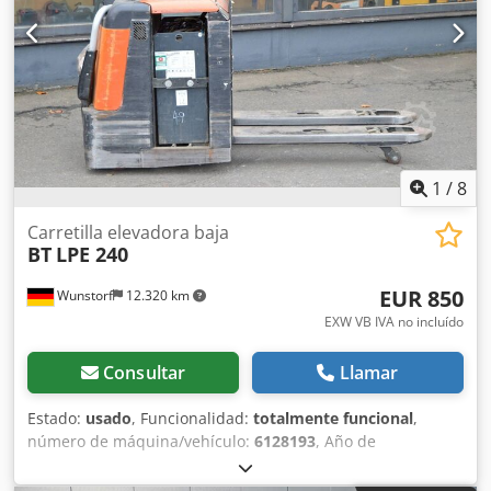
1
/
8
Carretilla elevadora baja
BT
LPE 240
EUR 850
Wunstorf
12.320 km
EXW VB IVA no incluído
Consultar
Llamar
Estado:
usado
, Funcionalidad:
totalmente funcional
,
número de máquina/vehículo:
6128193
, Año de
fabricación:
2010
, horas de funcionamiento:
5.507 h
,
capacidad de carga:
2.400 kg
, altura de elevación:
200