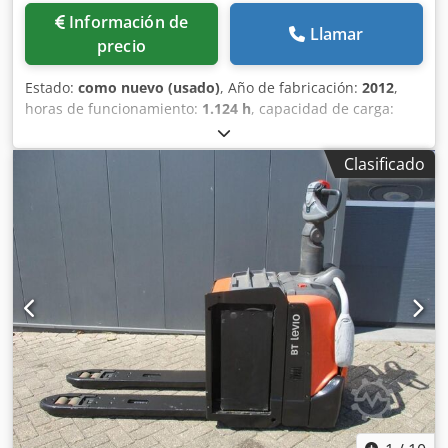
Información de
Llamar
precio
Estado:
como nuevo (usado)
, Año de fabricación:
2012
,
horas de funcionamiento:
1.124 h
, capacidad de carga:
2.000 kg
, tipo de combustible:
eléctrico
, Fabricante +
modelo: BT LPE 200 * EX * 3G / Zona 2 Pyroban
Clasificado
ID:25020.6540 Cat.:Demostración Horquillas: 1150 x 570
mm Capacidad: 2000 kg Año:2012 Horas: 1124 horas
Capacidad:24 v / 300 ah - Bj 06/2020 Dcodpfjzq Ubzjx
Anmjk Opciones:* EX * Atex - Pyroban !!!! Sistema = S6000E
Grupo de gases = IIB Tipo = 3G (permitido en ZONA 2)
Clase temporal = T3