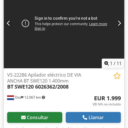
Solo 2.200 horas de uso; Equipado con paletas de acero
inoxidable. Ancho exterior de las paletas: 88 cm, interior:
69 cm; La batería de gel es libre de mantenimiento y
cuenta con un cargador externo. Vea el video en YouTube.
Djdpew Nk Szefx Anmeck
1
/
11
VS-22286 Apilador eléctrico DE VIA
ANCHA BT SWE120 1.400mm
BT
SWE120 6026362/2008
EUR 1.999
Oss
12.067 km
VB IVA no incluído
Consultar
Llamar