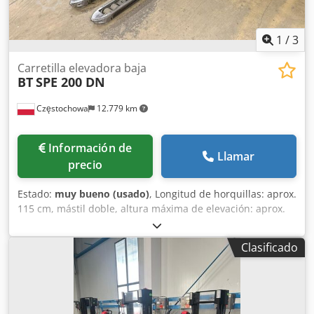
1
/
3
Carretilla elevadora baja
BT
SPE 200 DN
Częstochowa
12.779 km
Información de
Llamar
precio
Estado:
muy bueno (usado)
, Longitud de horquillas: aprox.
115 cm, mástil doble, altura máxima de elevación: aprox.
320 cm, capacidad máxima de carga: aprox. 1000 kg, peso
sin batería: aprox. 1040 kg, año de fabricación: 2018,
Clasificado
defectos conocidos: la horquilla no eleva y la batería está
descargada. Apilador de gran elevación BT SPE 200 DN.
Djdpfxoyu Tfbo Anmjck