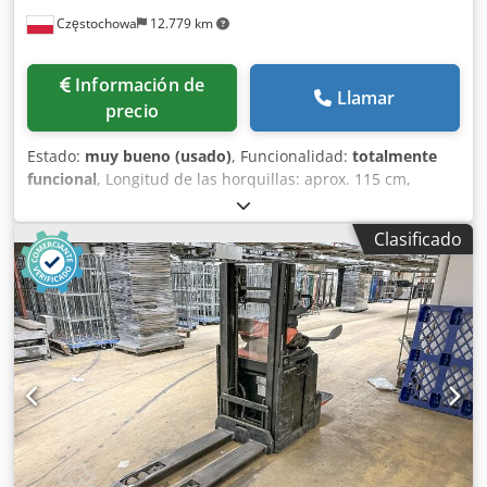
Częstochowa
12.779 km
Información de
Llamar
precio
Estado:
muy bueno (usado)
, Funcionalidad:
totalmente
funcional
, Longitud de las horquillas: aprox. 115 cm,
capacidad máxima de carga: aprox. 1000 kg, peso sin
batería: aprox. 955 kg, año de fabricación: 2017, defecto
Clasificado
conocido: batería descargada y rueda motriz desgastada.
Apilador de gran elevación BT SPE 200 DN. Djdpfx Ajyu
Tbponmock