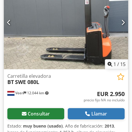
inicial, capacidad de elevación de las horquillas 2.000 kg,
capacidad de elevación del mástil 800 kg, dimensiones de
las horquillas 1150 x 570 mm, ruedas tándem para
horquillas. Dcsdpfx Anjzqpbpjmsk
1
/
15
Carretilla elevadora
BT
SWE 080L
EUR 2.950
Veen
12.044 km
precio fijo IVA no incluído
Consultar
Llamar
Estado:
muy bueno (usado)
, Año de fabricación:
2013
,