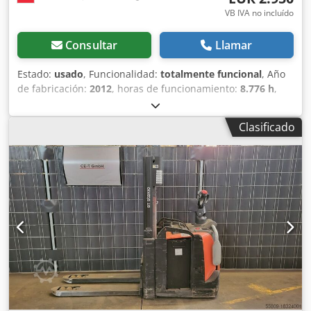
VB IVA no incluído
Consultar
Llamar
Estado:
usado
, Funcionalidad:
totalmente funcional
, Año
de fabricación:
2012
, horas de funcionamiento:
8.776 h
,
capacidad de carga:
1.600 kg
, altura de elevación:
8.000
mm
, ascensor libre:
2.750 mm
, tipo de combustible:
Clasificado
eléctrico
, tipo de mástil:
triple
, altura de construcción:
3.390 mm
, tipo de accionamiento:
Elektro
, Apilador de
mástil retráctil Centro de gravedad de la carga: 600 Tipo
de mástil: tríplex Estado: listo para su uso y totalmente
operativo Estado técnico: bueno Neumáticos delanteros,
tipo: poliuretano Neumáticos traseros, tipo: poliuretano
Voltaje de la batería: 48 V Capacidad de la batería: 775 Ah
Dcsdpfxsxc Rzuo Anmok Año de fabricación de la batería:
2012 Descripción: Desplazador lateral, sin horquilla
(incluye las puntas de la horquilla) 3.º circuito hidráulico,
4.º circuito hidráulico, elevación de mástil libre, certificado
CE, LED.