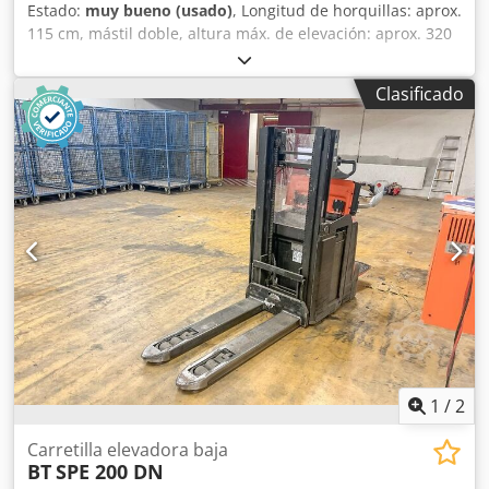
Estado:
muy bueno (usado)
, Longitud de horquillas: aprox.
115 cm, mástil doble, altura máx. de elevación: aprox. 320
cm, carga máx.: aprox. 1000 kg, peso sin batería: 955 kg,
año de fabricación: 2017. Apilador de gran elevación BT
Clasificado
SPE 200 DN Dcjdpjyu Td Djfx Anmek
1
/
2
Carretilla elevadora baja
BT
SPE 200 DN