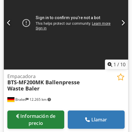
1
/
10
Empacadora
BTS-MF200MK Ballenpresse
Waste Baler
Brakel
12.265 km
Información de
Llamar
precio