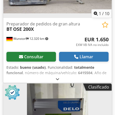
1
/
10
Preparador de pedidos de gran altura
BT
OSE 200X
EUR 1.650
Wunstorf
12.320 km
EXW VB IVA no incluído
Consultar
Llamar
Estado:
bueno (usado)
, Funcionalidad:
totalmente
funcional
, número de máquina/vehículo:
6415504
, Año de
fabricación:
2016
, horas de funcionamiento:
8.647 h
,
capacidad de carga:
2.000 kg
, altura de elevación:
800
Clasificado
mm
, centro de carga:
1.200 mm
, tipo de combustible:
eléctrico
, capacidad de la batería:
465 Ah
, voltaje de la
batería:
24 V
, longitud de la horquilla:
2.350 mm
, Tipo de
neumático delantero:
ruedas de poliuretano (no dejan
marcas)
, tipo de neumático trasero:
ruedas de poliuretano