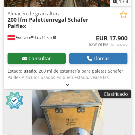
1
/
4
Almacén de gran altura
200 lfm Palettenregal Schäfer
Palflex
EUR 17.900
Aumühle
12.311 km
EXW VB IVA no incluído
Consultar
Llamar
Estado:
usado
, 200 ml de estantería para paletas Schäfer
Palflex Artículos usados en buen estado, véase las
imágenes. Altura: 6,5 m Profundidad: 110 cm, galvanizado
Carga por campo: 24.000 kg Longitud del travesaño: 4,1 m,
Clasificado
color naranja Travesaño con capacidad de carga por nivel:
3.000 kg Precio negociable: 17.900 €, neto, recogida en
almacén La oferta incluye: + 49 unidades de marcos
premontados, profundidad 110 cm, altura 6,5 m + 288
unidades de travesaños, longitud 4,1 m, capacidad de
carga por nivel: 3.000 kg + 576 unidades de seguros de
sujeción + 196 unidades de anclajes de hormigón