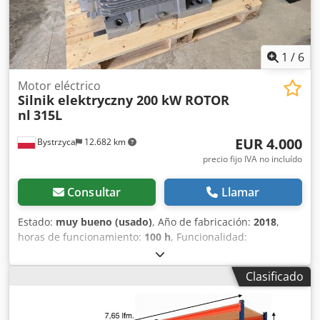
1
/
6
Motor eléctrico
Silnik elektryczny 200 kW ROTOR
nl
315L
EUR 4.000
Bystrzyca
12.682 km
precio fijo IVA no incluído
Consultar
Llamar
Estado:
muy bueno (usado)
, Año de fabricación:
2018
,
horas de funcionamiento:
100 h
, Funcionalidad:
totalmente funcional
, velocidad de rotación (mín.):
1.490
rpm
, tensión de entrada:
400 V
, frecuencia de entrada:
50
Clasificado
Hz
, Motor eléctrico 200 kW Dkjdpjn Tntqefx Aqqor IE4 Año
de fabricación: 2024 Garantía de 6 meses 400 V 1490 rpm
315 l