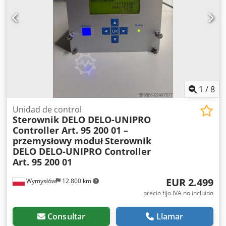
(no dejan marcas)
, peso en vacío:
1.507 kg
, Carretilla
elevadora de bajo perfil BT OSE 200X, fabricada en 2016,
con una batería del año 2021. Datos: BT OSE 200X Dodpfx
Aozca Aijqqekr Año de fabricación: 2016 Horas de
funcionamiento registradas: 8647 Altura de elevación
(mm): 800 Capacidad de carga (kg): 2000 Longitud de las
horquillas (mm): 2350 Peso propio (kg): 1507 Neumáticos
delanteros: Poliuretano Neumáticos traseros: Poliuretano
Año de fabricación de la batería: 2021 Capacidad de la
1
/
8
batería (Ah): 465 Voltaje de la batería (V): 24
Unidad de control
Sterownik DELO DELO-UNIPRO
Controller Art. 95 200 01 –
przemysłowy moduł
Sterownik
DELO DELO-UNIPRO Controller
Art. 95 200 01
EUR 2.499
Wymysłów
12.800 km
precio fijo IVA no incluído
Consultar
Llamar