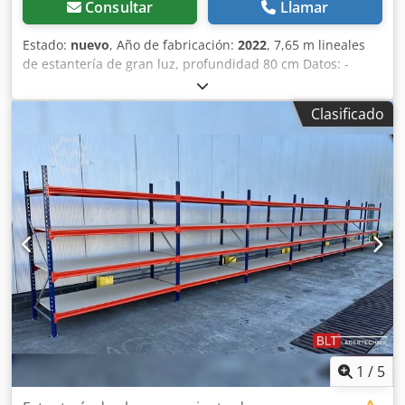
Consultar
Llamar
Estado:
nuevo
, Año de fabricación:
2022
, 7,65 m lineales
de estantería de gran luz, profundidad 80 cm Datos: -
Altura: aprox. 200 cm Dodpfx Aqjzrvvpoqskr - Profundidad:
aprox. 80 cm - Longitud: aprox. 9,56 m lineales Oferta de
Clasificado
estantería compuesta por: - 05 x bastidores aprox. 200 x 60
cm, desmontados - 32 x largueros aprox. 185 cm - 16 x
paneles de soporte aprox. 184,5 x 79,5 cm - 32 x
travesaños de refuerzo (aprox. 80 cm, galvanizados) - Incl.
pasadores de seguridad - Modelo: BLT, Tipo WR20/80 -
Capacidad de carga: 400 kg por nivel con carga
uniformemente distribuida - Niveles: 4 niveles de
almacenamiento - Tablero aglomerado, natural - Bastidor
azul - Producto nuevo en stock - Otras cantidades
disponibles El premontaje de los bastidores se puede
realizar por un pequeño suplemento de 6 €/neto por
unidad. Entrega económica posible bajo consulta. --
DISPONIBLE INMEDIATAMENTE EN VARIAS UNIDADES --
Precio: 1.001,00 € neto Más IVA legal vigente Se emite
1
/
5
factura con IVA desglosado. Transporte: La entrega se