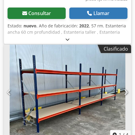
su proyecto, desde la planificación y el pedido hasta el
montaje.
Consultar
Llamar
Estado:
nuevo
, Año de fabricación:
2022
, 57 rm. Estanteria
ancha 60 cm profundidad , Estanteria taller , Estanteria
almacenaje , Estanteria grande , Almacenaje manual ,
Estanteria , Almacenaje piezas pequeñas , Datos : - Altura :
Clasificado
aprox. 200 cm - Profundidad : aprox. 60 cm - Longitud :
aprox. 57 metros lineales Oferta de estantería compuesta
por: - 031 x bastidor aprox. 200 x 60 cm, desmontado. - 240
x travesaño aprox. 185 cm. - 120 x balda de soporte aprox.
184,5 x 59,5 cm. - Incl. pasadores de seguridad - Modelo :
BLT , Tipo WR20/60 - Carga: 400 kg de carga en el estante,
con carga distribuida uniformemente. - Niveles: 4 x niveles
de almacenamiento. - Tablero aglomerado, natural. -
Soporte azul. - Nuevo en stock. - Otras cantidades
disponibles. Podemos pre-ensamblar los marcos por un
pequeño recargo de 6€/neto por pieza. --
INMEDIATAMENTE DISPONIBLE VARIAS VECES--. Precio :
5885,00 € netos más IVA legalmente vigente. Recibirá una
factura con el IVA indicado. Djdjzrvuxspfx Aqqokr
1
/
4