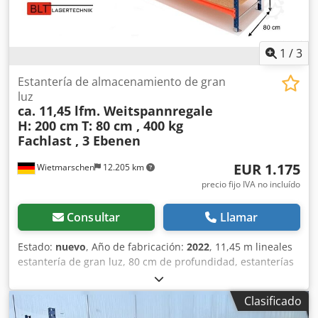
favorable. -- INMEDIATAMENTE DISPONIBLE VARIAS VECES-
-. Precio : 2360,00 € neto más IVA legalmente vigente.
Recibirá una factura con el IVA indicado. Transporte : La
entrega la realiza nuestra agencia de transportes asociada
1
/
3
a petición, los costes de la misma dependen del código
postal. Montaje : Si lo desea, nuestro personal cualificado
Estantería de almacenamiento de gran
estará encantado de ayudarle con el montaje y desmontaje
luz
ca. 11,45 lfm. Weitspannregale
profesional de su equipo comercial. Dkjdpfxszrvu Sj Aqqer
H: 200 cm
T: 80 cm , 400 kg
Nuestra recomendación : Háganos saber lo que necesita...
Fachlast , 3 Ebenen
Estaremos encantados de ayudarle a realizar sus
proyectos, desde la planificación y el pedido hasta la
EUR 1.175
Wietmarschen
12.205 km
instalación.
precio fijo IVA no incluído
Consultar
Llamar
Estado:
nuevo
, Año de fabricación:
2022
, 11,45 m lineales
estantería de gran luz, 80 cm de profundidad, estanterías
taller, estanterías almacén, estanterías de gran formato,
almacén manual, estantería metálica, almacén de
Clasificado
pequeñas piezas Dkedpfx Aezrvu Eeqqer Datos: - Altura: