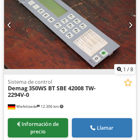
1
/
8
Sistema de control
Demag
350WS BT SBE 42008 TW-
2294V-0
Wiefelstede
12.306 km
Información de
Llamar
precio