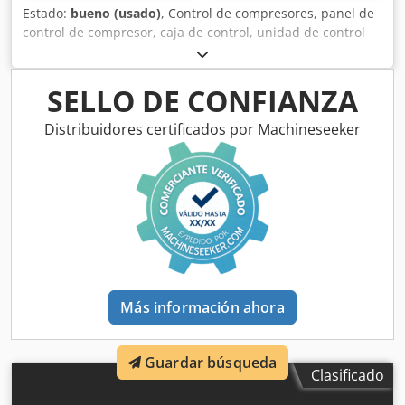
Estado:
bueno (usado)
, Control de compresores, panel de
control de compresor, caja de control, unidad de control
Dedpowxaqtefx Aqqskr - Fabricante: Demag, control de
compresor de compresor de tornillo tipo 350WS - Módulo:
BT SBE 42008 TW-2294V-0 - Componentes individuales: ver
SELLO DE CONFIANZA
fotos - Dimensiones: 395/105/Alto25 mm - Peso: 0,3 kg
Distribuidores certificados por Machineseeker
Más información ahora
Guardar búsqueda
Clasificado