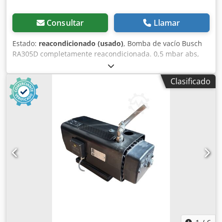
Consultar
Llamar
Estado:
reacondicionado (usado)
, Bomba de vacío Busch
RA305D completamente reacondicionada. 0,5 mbar abs,
300 cm³/h, disponible en stock. Dcsdpfx Agjwv Rbdeqok
Clasificado