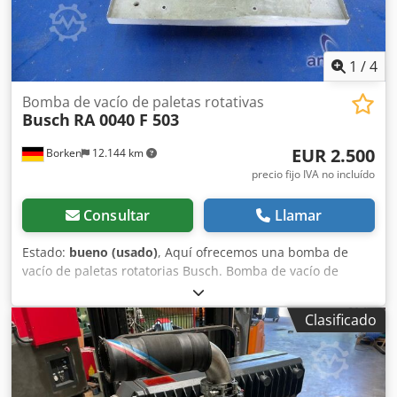
1
/
4
Bomba de vacío de paletas rotativas
Busch
RA 0040 F 503
EUR 2.500
Borken
12.144 km
precio fijo IVA no incluído
Consultar
Llamar
Estado:
bueno (usado)
, Aquí ofrecemos una bomba de
vacío de paletas rotatorias Busch. Bomba de vacío de
paletas rotatorias Busch p 0,1 hPa (mbar) Aceite Busch VM
100 1,00 L Peso: aproximadamente 450 kg Tipo: RA 0040 F
Clasificado
503 Estado: usada Alcance del suministro: (ver imagen)
(Nos reservamos el derecho a realizar modificaciones y
correcciones en los datos técnicos y especificaciones).
Djdpfx Agezdqqloqjck Si tiene más preguntas, estaremos