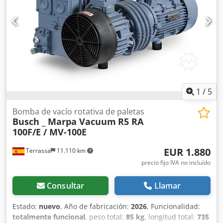
meses de garantía Bomba Marpa Vacuum modelo MV-
0063E Dcedpofk Si Nefx Agqek Caudal nominal: 63 m3/h a
50Hz. Vacío final : 0.1 mbar abs. Cualquier aclaración
consultenos.
1
/
5
Bomba de vacío rotativa de paletas
Busch _ Marpa Vacuum
R5 RA
100F/E / MV-100E
EUR 1.880
Terrassa
11.110 km
precio fijo IVA no incluído
Consultar
Llamar
Estado:
nuevo
, Año de fabricación:
2026
, Funcionalidad:
totalmente funcional
, peso total:
85 kg
, longitud total:
735