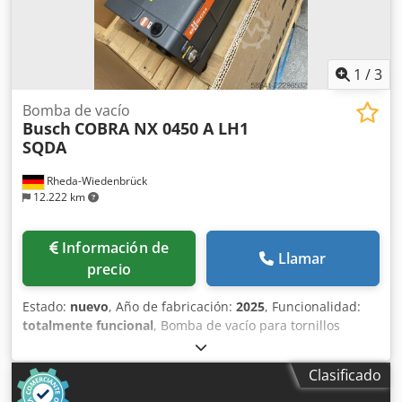
1
/
3
Bomba de vacío
Busch
COBRA NX 0450 A LH1
SQDA
Rheda-Wiedenbrück
12.222 km
Información de
Llamar
precio
Estado:
nuevo
, Año de fabricación:
2025
, Funcionalidad:
totalmente funcional
, Bomba de vacío para tornillos
Busch COBRA Industry NX 0450 A LH1 SQDA Caudal de
succión nominal a 50 Hz: 350,0 m³/h Presión final: 0,5 mbar
Clasificado
Djdpfjzkq Tyox Agqeck