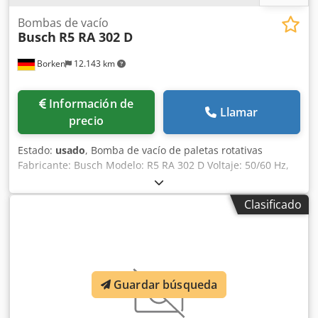
Bombas de vacío
Busch
R5 RA 302 D
Borken
12.143 km
Información de
Llamar
precio
Estado:
usado
, Bomba de vacío de paletas rotativas
Fabricante: Busch Modelo: R5 RA 302 D Voltaje: 50/60 Hz,
400 V Caudal de succión nominal: 300 m³/h Presión final:
inferior a 0,5 hPa (mbar) Dodpfx Aodbbzisgqock Estado:
Clasificado
reacondicionada Garantía: 12 meses Incluye: revisión y
sustitución de rodamientos del motor, repintado, revisión
eléctrica Plazo de entrega: disponible en stock
Guardar búsqueda