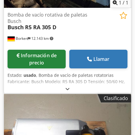
1
/
1
Bomba de vacío rotativa de paletas
Busch
Busch
R5 RA 305 D
Borken
12.143 km
Información de
Llamar
precio
Estado:
usado
, Bomba de vacío de paletas rotatorias
Fabricante: Busch Modelo: R5 RA 305 D Tensión: 50/60 Hz,
400 V Caudal de aspiración nominal: 300 m³/h Presión
final: 0,5 hPa (mbar) Estado: revisada Garantía: 12 meses
Clasificado
Incluye: revisión y sustitución del motor, nueva capa de
pintura, revisión eléctrica Plazo de entrega: disponible en
stock Dcjdpfedbbzdox Agqsk