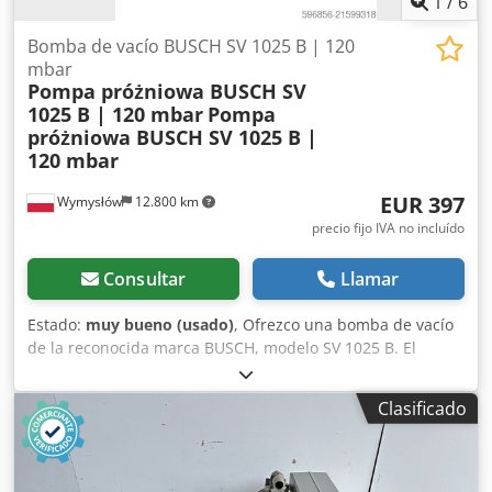
1
/
6
Bomba de vacío BUSCH SV 1025 B | 120
mbar
Pompa próżniowa BUSCH SV
1025 B | 120 mbar
Pompa
próżniowa BUSCH SV 1025 B |
120 mbar
EUR 397
Wymysłów
12.800 km
precio fijo IVA no incluído
Consultar
Llamar
Estado:
muy bueno (usado)
, Ofrezco una bomba de vacío
de la reconocida marca BUSCH, modelo SV 1025 B. El
equipo está en buen estado – probado y listo para
funcionar. Datos técnicos: • Modelo: SV 1025 B • Fabricante:
Clasificado
BUSCH • País de producción: Suiza • Presión final: 120
mbar • Tipo: bomba de vacío para aire y gases Dcsdpfsyxgc
Ajx Agqok Aplicaciones: • instalaciones de vacío • envasado
al vacío • industria • maquinaria de producción Estado: El