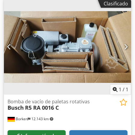
Clasificado
final: aprox. 20 mbar Fluido de operación: Aceite mineral
Accesorios: Filtro de aspiración Nivel de aceite (aceite
mineral) Dcedpfx Agjbalffeqok Manual de instrucciones
Plazo de entrega: disponible en stock (Se reserva el
derecho a venta previa, hay varias unidades disponibles)
1
/
1
Bomba de vacío de paletas rotativas
Busch
R5 RA 0016 C
Borken
12.143 km