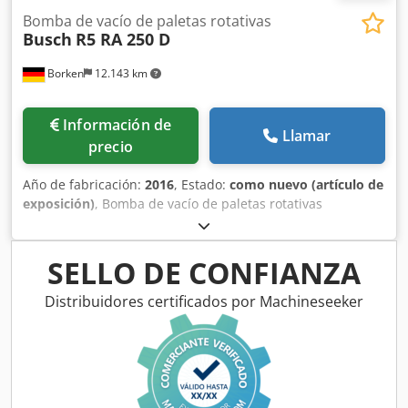
Bomba de vacío de paletas rotativas
Busch
R5 RA 250 D
Borken
12.143 km
Información de
Llamar
precio
Año de fabricación:
2016
, Estado:
como nuevo (artículo de
exposición)
, Bomba de vacío de paletas rotativas
Lubricación por circulación de aceite Fabricante: Busch
Modelo: R5 RA 250D Estado: Unidad de demostración
Garantía: 12 meses Fluido de funcionamiento: Aceite
SELLO DE CONFIANZA
mineral Dsdpfec S D Dhox Agqjck Accesorios: Filtro de
aspiración Plazo de entrega: Entrega inmediata desde el
Distribuidores certificados por Machineseeker
almacén