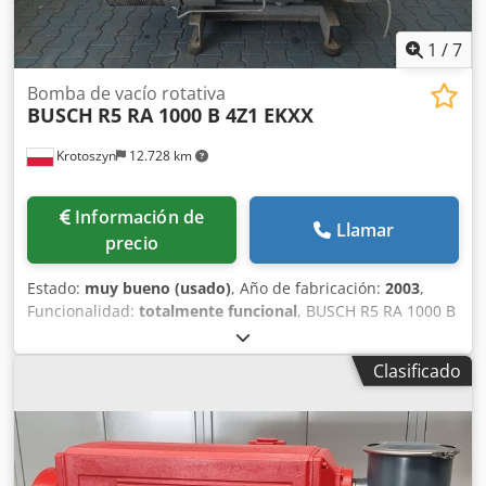
1
/
7
Bomba de vacío rotativa
BUSCH
R5 RA 1000 B 4Z1 EKXX
Krotoszyn
12.728 km
Información de
Llamar
precio
Estado:
muy bueno (usado)
, Año de fabricación:
2003
,
Funcionalidad:
totalmente funcional
, BUSCH R5 RA 1000 B
| Bomba de vacío rotativa / Sistema de vacío de alto
rendimiento Fabricante: Busch Vacuum Solutions Modelo /
Clasificado
Tipo: R5 RA 1000 B 4Z1 EKXX Número de serie: C035000168
Dsdpfxoy Umv Ie Agqeck Año de fabricación: 2003
Alimentación: 400 V / 3 Ph / 50 Hz Capacidad: 1000 m³/h
Velocidad de giro: 1000-1200 rpm Dimensiones generales:
1800 x 1000 x 1700 mm La bomba de vacío rotativa