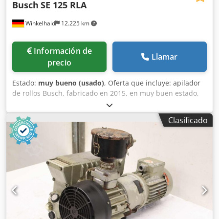
Busch
SE 125 RLA
Winkelhaid
12.225 km
Información de
Llamar
precio
Estado:
muy bueno (usado)
, Oferta que incluye: apilador
de rollos Busch, fabricado en 2015, en muy buen estado,
disponible de inmediato. Dcsdezkwtyjpfx Agqjk
Clasificado