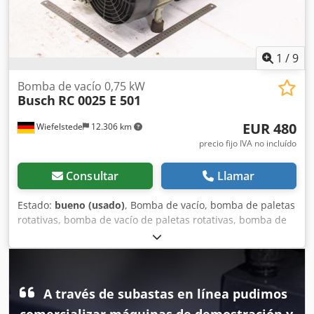
1
/
9
Bomba de vacío 0,75 kW
Busch
RC 0025 E 501
EUR 480
Wiefelstede
12.306 km
precio fijo IVA no incluído
Consultar
Llamar
Estado:
bueno (usado)
, Bomba de vacío, bomba de paletas
rotativas, bomba de vacío de paletas rotativas, bomba de
presión/vacío, bomba de presión/vacío de paletas
rotativas, bomba de paletas rotativas - Fabricante: Busch,
bomba de vacío de paletas rotativas - Tipo: RC 0025 E 501
Dodpjyaz Hdofx Agqsck - Accionamiento: 0,75 kW / 1410
A través de subastas en línea pudimos
rpm - Vacío: 20 mbar - Dimensiones: 560/280/H400 mm -
Peso: 36,4 kg