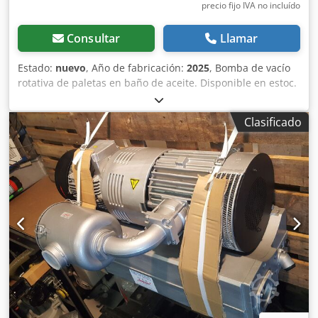
precio fijo IVA no incluído
Consultar
Llamar
Estado:
nuevo
, Año de fabricación:
2025
, Bomba de vacío
rotativa de paletas en baño de aceite. Disponible en estoc.
Bomba completamente nueva. Con 12 meses de garantía
Bomba Marpa Vacuum modelo MV-040N Caudal nominal:
Clasificado
40 m3/h a 50Hz. Vacío final : 0,5 mbar abs. Dsdpfxsftzqdo
Agqock Sobre cualquier duda, consúltenos