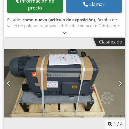
Información de
Llamar
precio
Estado:
como nuevo (artículo de exposición)
, Bomba de
vacío de paletas rotativas Lubricada con aceite Fabricante:
Busch Modelo: RA 0016C Dcjdpsc Sy Tqefx Agqok Incluye:
relleno de aceite Estado: equipo de demostración
Clasificado
Garantía: 12 meses Plazo de entrega: según acuerdo
1
/
4