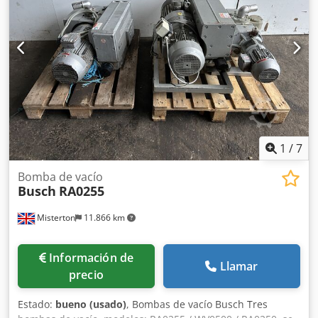
artículo es usado, presenta signos normales de uso y está
en buen estado técnico. Totalmente funcional. Incluye: •
bomba BUSCH SV 1025 B • instalación/conexión visible
1
/
7
Bomba de vacío
Busch
RA0255
Misterton
11.866 km
Información de
Llamar
precio
Estado:
bueno (usado)
, Bombas de vacío Busch Tres