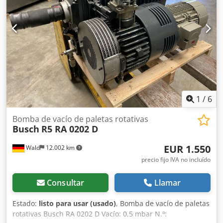
encantados de responderlas por teléfono. Puede realizar
un pedido por escrito por correo electrónico o fax.
1
/
6
Bomba de vacío de paletas rotativas
Busch
R5 RA 0202 D
EUR 1.550
Wald
12.002 km
precio fijo IVA no incluído
Consultar
Llamar
Estado:
listo para usar (usado)
, Bomba de vacío de paletas
rotativas Busch RA 0202 D Vacío: 0,5 mbar N.º: