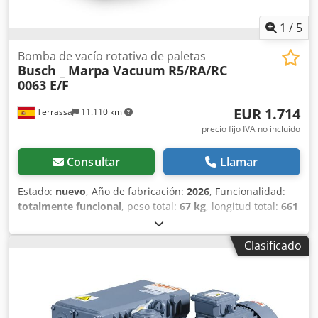
1
/
5
Bomba de vacío rotativa de paletas
Busch _ Marpa Vacuum
R5/RA/RC
0063 E/F
EUR 1.714
Terrassa
11.110 km
precio fijo IVA no incluído
Consultar
Llamar
Estado:
nuevo
, Año de fabricación:
2026
, Funcionalidad:
totalmente funcional
, peso total:
67 kg
, longitud total:
661
mm
, ancho total:
421 mm
, altura total:
297 mm
, caudal
volumétrico:
76 m³/h
, frecuencia de entrada:
50 Hz
, tipo
Clasificado
de corriente de entrada:
trifásico
, tipo de refrigeración:
aire
, velocidad de giro (máx.):
1.420 rpm
, duración de la
garantía:
12 meses
, tipo de protección (código IP):
IP55
,
Bomba de vacío rotativa de paletas en baño de aceite.
Disponible en estoc. Bomba completamente nueva. Con 12