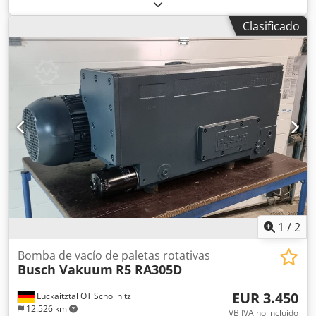
C0236000063 Peso: aprox. 150 kilos Capacidad nominal de
succión: 200 m³/h a 50 Hz 240 m³/h a 60 Hz Potencia
Clasificado
nominal del motor: 4,0 kW a 50 Hz 6,6 kW a 60 Hz
Velocidad nominal del motor: 1500 min⁻¹ a 50 Hz 1800
min⁻¹ a 60 Hz La descripción ha sido adoptada. Le
invitamos a venir a visitarnos. Estaremos encantados de
organizar un envío rentable para usted. ¡organizar!
Recibirá una factura correcta. Dcjdpfxjwm Dure Agqjk
También se podrá emitir factura neta para clientes
extranjeros. Se requiere un número de identificación de
IVA válido. Sujeto a venta previa. Visita nuestra tienda y
descubre nuestras otras ofertas. Los nombres de
empresas y marcas comerciales mencionadas son
propiedad de sus dueños y se utilizan únicamente para
identificar y describir los productos. Pueden producirse
desviaciones de los datos técnicos y errores en la
1
/
2
descripción del artículo. Reservados todos los derechos.
Bomba de vacío de paletas rotativas
Busch Vakuum
R5 RA305D
EUR 3.450
Luckaitztal OT Schöllnitz
12.526 km
VB IVA no incluído