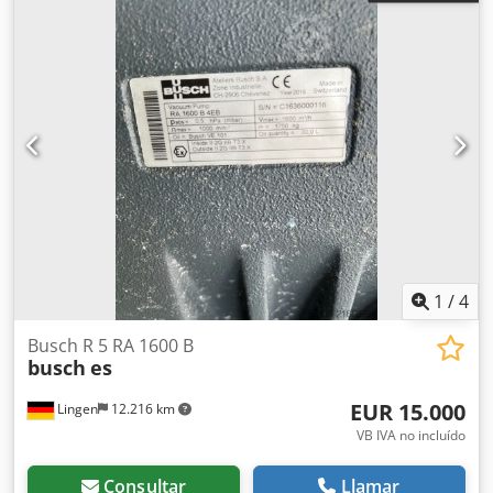
1
/
4
Busch R 5 RA 1600 B
busch
es
EUR 15.000
Lingen
12.216 km
VB IVA no incluído
Consultar
Llamar