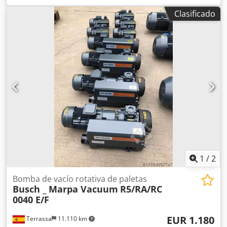
disponible en stock. Actualmente, tenemos varias bombas
simplifica el mantenimiento.
Clasificado
de vacío para oxígeno en stock. Dcjdpfxsd R Trnj Agqsk
1
/
2
Bomba de vacío rotativa de paletas
Busch _ Marpa Vacuum
R5/RA/RC
0040 E/F
EUR 1.180
Terrassa
11.110 km