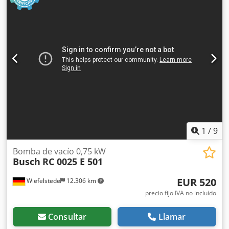
1
/
9
Bomba de vacío 0,75 kW
Busch
RC 0025 E 501
EUR 520
Wiefelstede
12.306 km
precio fijo IVA no incluído
Consultar
Llamar