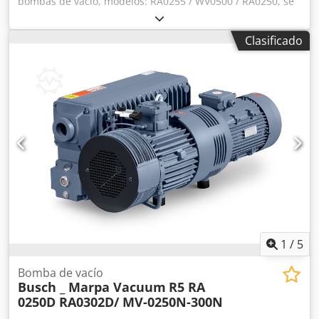
bombas de vacío, modelos: RA0255 / WV0500 / RA0250, se
pueden comprar como paquete o individualmente
Dcsdjqnvbqjpfx Agqek
Clasificado
1
/
5
Bomba de vacío
Busch _ Marpa Vacuum
R5 RA
0250D RA0302D/ MV-0250N-300N