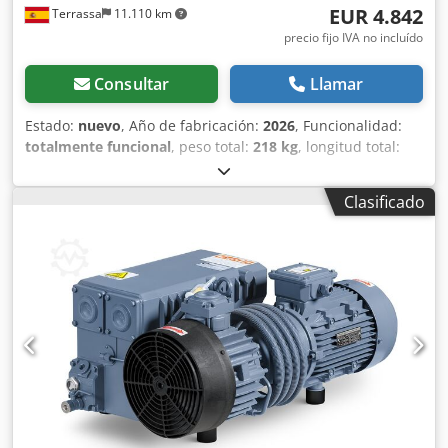
EUR 4.842
Terrassa
11.110 km
precio fijo IVA no incluído
Consultar
Llamar
Estado:
nuevo
, Año de fabricación:
2026
, Funcionalidad:
totalmente funcional
, peso total:
218 kg
, longitud total:
1.010 mm
, ancho total:
560 mm
, altura total:
440 mm
,
caudal volumétrico:
360 m³/h
, frecuencia de entrada:
50
Clasificado
Hz
, tipo de corriente de entrada:
trifásico
, tipo de
refrigeración:
aire
, velocidad de giro (máx.):
1.420 rpm
,
duración de la garantía:
12 meses
, tipo de protección
(código IP):
IP55
, Bomba de vacío rotativa de paletas en
baño de aceite de 1 etapa. Disponible en estoc. Modelo
Marpa Vacuum MV-0300N Bomba completamente nueva a
estrenar. Con 12 meses de garantía Caudal nominal: 300
m3/h a 50Hz. Vacío final : 0,1 mbar abs. Potencia motor: 7,5
Kw Dodpfx Agsftzr Usqjck Sobre cualquier duda,
consúltenos