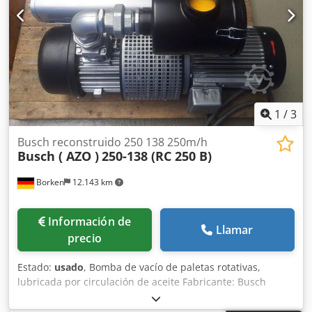
1
/
3
Busch reconstruido 250 138 250m/h
Busch ( AZO )
250-138 (RC 250 B)
Borken
12.143 km
Información de
Llamar
precio
Estado:
usado
, Bomba de vacío de paletas rotativas,
lubricada por circulación de aceite Fabricante: Busch
Modelo: 250-138 (RC 250 B) Estado: Revisada Garantía: 12
meses Capacidad de aspiración: aprox. 250 m³/h Presión