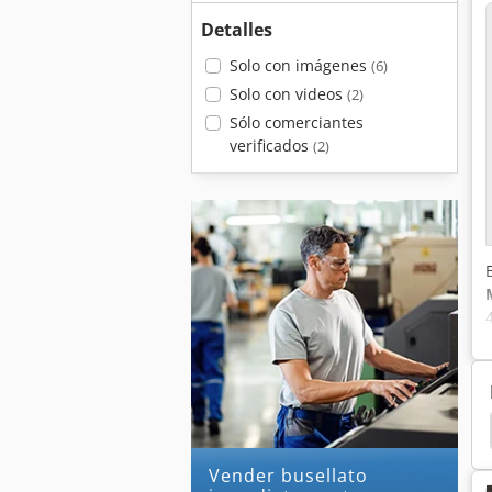
Detalles
Solo con imágenes
(6)
Solo con videos
(2)
Sólo comerciantes
verificados
(2)
ax
Cnc Weeke
Biesse Rover 321 R
Weeke
Vender busellato