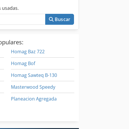
recisión: operaciones de alta
terfaz cnc (busellato propietario o
 usadas.
 o compatible) • Sujeción: sujeción por
ra taladrado, fresado y nesting •
Buscar
o (según configuración) Más
opulares:
Homag Baz 722
Homag Bof
Homag Sawteq B-130
Masterwood Speedy
Planeacion Agregada
Selco Biesse
Tarjetas Slots Homag