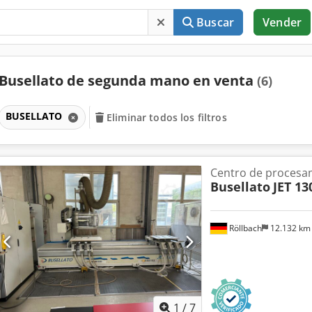
Buscar
Vender
Busellato de segunda mano en venta
(6)
BUSELLATO
Eliminar todos los filtros
Centro de procesa
Busellato
JET 13
Röllbach
12.132 k
1
/
7