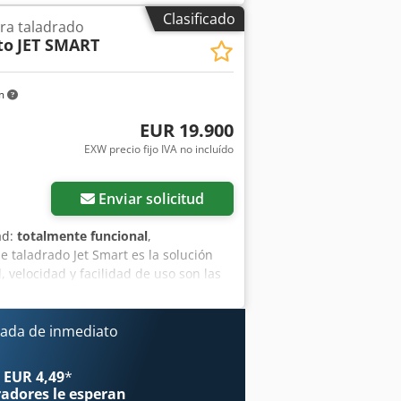
Clasificado
ra taladrado
to
JET SMART
km
EUR 19.900
EXW precio fijo IVA no incluído
ás fotos
Enviar solicitud
ad:
totalmente funcional
,
 taladrado Jet Smart es la solución
 velocidad y facilidad de uso son las
roductividad y un taladrado perfecto
ado rápido y preciso! Perforación
 alineadas y sin errores gracias a la
ada de inmediato
egir cualquier diferencia entre la
nsión máx. de la pieza: 3050x900x60 mm
 EUR 4,49
*
jes X-Y: 40-40 m/min Cabezal de
radores
le esperan