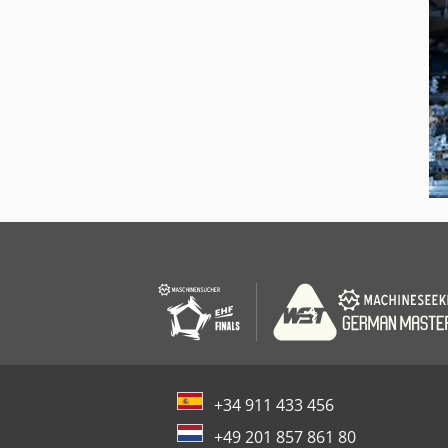
+34 911 433 456
+49 201 857 861 80