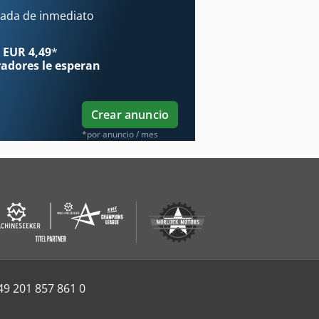
ada de inmediato
 EUR 4,49
*
radores
le esperan
Crear anuncio
*por anuncio / mes
49 201 857 861 0