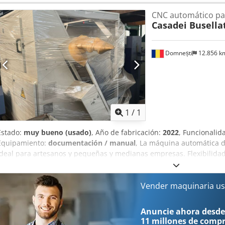
CNC automático pa
Casadei Busella
Domnești
12.856 
Pedir m
1
/
1
Estado:
muy bueno (usado)
, Año de fabricación:
2022
, Funcionalid
Equipamiento:
documentación / manual
, La máquina automática de
ideal para artesanos y pequeñas y medianas empresas. Flexibilidad,
principales características de la máquina, que garantiza una alta p
en cualquier condición de trabajo. Dodpfx Aey Rl Aroh Hock ¡Taladr
desde arriba: ¡una elección sin compromisos! Uniones perfectamente
Vender maquinaria us
lectura automática de las dimensiones de la pieza, que permite corr
longitud real del panel y la establecida. ///Detalles técnicos Dime
Anuncie ahora desde
Dimensión mín. de la pieza: 200x70x10 mm Velocidad máx. de los e
11 millones de comp