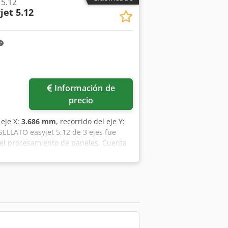
 5.12
jet 5.12
Información de
precio
 eje X:
3.686 mm
, recorrido del eje Y:
SELLATO easyjet 5.12 de 3 ejes fue
 el procesamiento de paneles. Cuenta
sado y anidado, con un rango de
a madera, MDF, contrachapado y
Centro de Mecanizado de Madera CNC
ión sobre esta máquina. Equipamiento
 MDF, contrachapado y paneles
ting para patrones de corte
dad y enclavamientos Beneficios de la