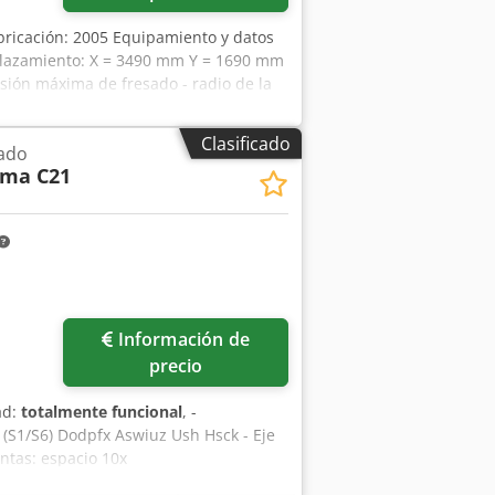
ricación: 2005 Equipamiento y datos
splazamiento: X = 3490 mm Y = 1690 mm
ión máxima de fresado - radio de la
ncia: 2,2 kW - 8 husillos verticales,
ia entre husillos: 32 mm en Y - 2+2
Clasificado
ado
isco de corte integrado de 120 mm - Con
ima C21
e C - Con cabezal angular - Con
io de herramientas para cabezales
conexión: 16 kW - Presión de aire
les/minuto - Conexión de aspiración:
ón: 30 m/s - Dimensiones: 5940 x 3800
 a corto plazo Ubicación: 63934
Información de
precio
ad:
totalmente funcional
, -
(S1/S6) Dodpfx Aswiuz Ush Hsck - Eje
entas: espacio 10x