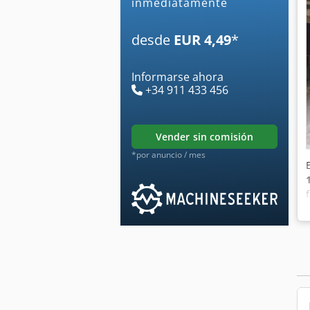
inmediatamente
desde
EUR 4,49
*
Informarse ahora
+34 911 433 456
vender sin comisión
*por anuncio / mes