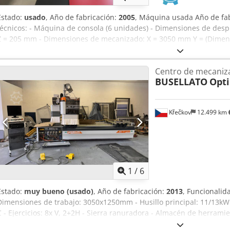
Estado:
usado
, Año de fabricación:
2005
, Máquina usada Año de fab
técnicos: - Máquina de consola (6 unidades) - Dimensiones de de
Z = 205 mm - Dimensiones de mecanizado: X = 3050 mm Y = (Dimens
herramienta) 1345 mm Z = 150 mm - Cabezal de taladrado TF 20 - Pote
distancia entre husillos: 32 mm en X - 6 husillos verticales, distanc
Centro de mecaniz
husillos horizontales en X - 1+1 husillos horizontales en Y - Con d
BUSELLATO
Opt
husillo de fresado eléctrico de 9,2 kW con conexión ISO-30 - Con ej
cambiador de herramientas de 12 posiciones - Con puesto de camb
angulares - Con bomba de vacío de 80-100 m³/h - Potencia total de 
Křečkov
12.499 km
comprimido: 6 bar - Consumo de aire comprimido: 210 litros norma
250 mm - Volumen de aspiración: 5300 m³/h - Velocidad de aspiraci
x 2510 mm Dcjdpfx Ahozk Nz Ao Hok - Peso: 3700 kg Disponibilidad:
Röllbach
1
/
6
Estado:
muy bueno (usado)
, Año de fabricación:
2013
, Funcionalid
Dimensiones de trabajo: 3050x1250mm - Husillo principal: 11/13kW 
C - Ejercicios: 8x V, 2+2H - Sierra ranuradora - Almacén de herrami