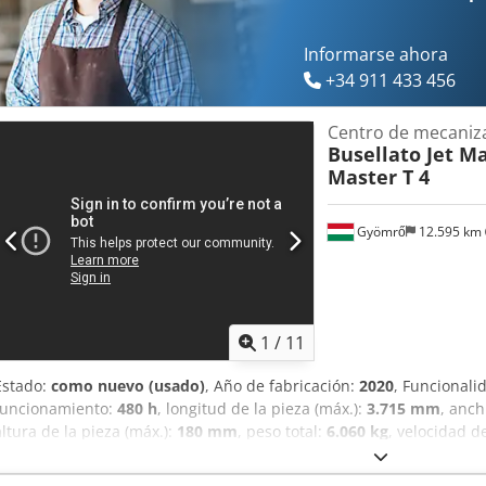
taladrado: husillo vertical/horizontal, hoja X - 12 / 6, 125 mm Electro
Informarse ahora
+34 911 433 456
Centro de mecaniz
Busellato Jet Ma
Master T 4
Gyömrő
12.595 km
1
/
11
Estado:
como nuevo (usado)
, Año de fabricación:
2020
, Funcionali
funcionamiento:
480 h
, longitud de la pieza (máx.):
3.715 mm
, anch
altura de la pieza (máx.):
180 mm
, peso total:
6.060 kg
, velocidad d
Equipamiento:
ajuste continuo de la velocidad de rotación, docu
trabajado 270 horas, prácticamente nueva: - posicionamiento láser 