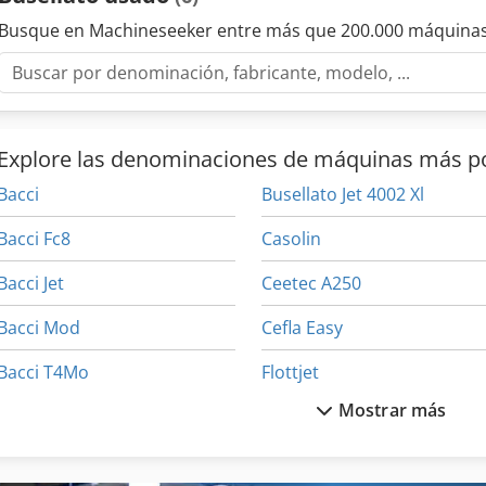
máquina Dcedeyaiptjpfx Ah Hok Ventajas técnicas de la máquina • P
precisión para taladrado, fresado y anidado • Sistema de control: in
Busque en Machineseeker entre más que 200.000 máquinas
compatible) • Sistema de control: interfaz cnc (busellato propietario
vacío o mecánica para paneles • Husillo: controlado por cnc, apto pa
Cambiador de herramientas: cambiador de herramientas automátic
información Máquina aún en marcha
Explore las denominaciones de máquinas más p
Bacci
Busellato Jet 4002 Xl
Bacci Fc8
Casolin
Bacci Jet
Ceetec A250
Bacci Mod
Cefla Easy
Bacci T4Mo
Flottjet
Mostrar más
Bargstedt
Haubold
Bimatic
Hbs