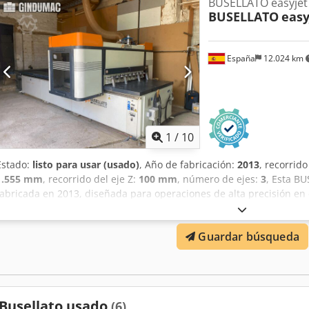
BUSELLATO easyjet
BUSELLATO
easy
España
12.024 km
1
/
10
Estado:
listo para usar (usado)
, Año de fabricación:
2013
, recorrido
1.555 mm
, recorrido del eje Z:
100 mm
, número de ejes:
3
, Esta BU
fabricada en 2013, diseñada para operaciones de alta precisión en
con un husillo controlado por CNC, optimizado para taladrado, fre
recorrido de 3686 mm en el eje X y 1555 mm en el eje Y. Ideal par
Guardar búsqueda
paneles compuestos. Considere la oportunidad de comprar este 
BUSELLATO easyjet 5.12. Contacte con nosotros para más informac
adicional • Manipulación de materiales: Optimizado para madera,
compuestos. • Integración de software: Integración de software Nes
optimizados • Características de seguridad: Cerramientos de seguri
Busellato usado
(6)