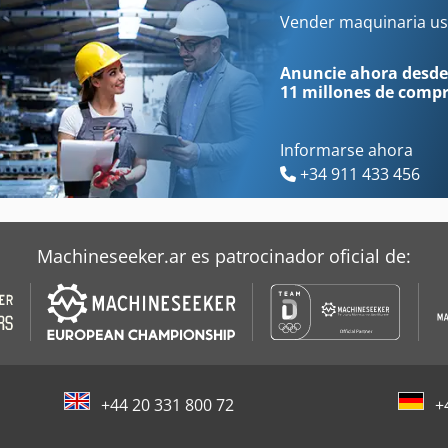
Brusa
Holz-Her Artea 1030
Vender maquinaria us
Buetfering Aws 1100
Homag Baz 324
Anuncie ahora desde
11 millones de comp
Informarse ahora
+34 911 433 456
Machineseeker.ar es patrocinador oficial de:
+44 20 331 800 72
+