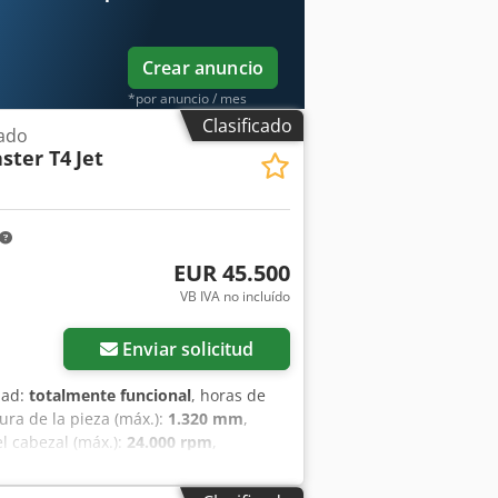
húsillo (S6): 5,5 kW (7,5 HP) – 18.000
Crear anuncio
*por anuncio / mes
Clasificado
ado
ster T4
Jet
EUR 45.500
VB IVA no incluído
Enviar solicitud
dad:
totalmente funcional
, horas de
ura de la pieza (máx.):
1.320 mm
,
el cabezal (máx.):
24.000 rpm
,
mentación / manual
, La máquina ha
Datos técnicos: Marca: Busellato JET