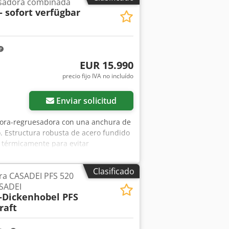
esadora combinada
- sofort verfügbar
EUR 15.990
precio fijo IVA no incluído
Enviar solicitud
adora-regruesadora con una anchura de
. Estructura robusta de acero fundido
 térmicamente para evitar
io Cuatro velocidades de avance
visualización digital Zapatas de
Clasificado
ra CASADEI PFS 520
on rodamientos de precisión Rodillo de
ASADEI
 la madera especialmente uniforme y
-Dickenhobel PFS
 cepillado, inclinable, con lectura
raft
ial S6 (P2) Eje de cuchillas Tersa
 centrífuga tensa automáticamente las