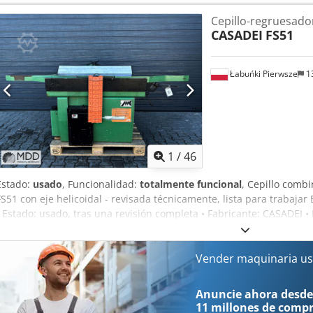
pantalla digital Velocidad de avance: 7 / 14 m/min Rodillo de alimen
Cepillo-regruesador
Barra de presión: continua Rodillos en la mesa: sí Potencia del mot
CASADEI
FS51
del motor: sí Conexión de aspiración: 160 mm Longitud de la máq
950 mm Peso: 800 kg
Łabuńki Pierwsze
1
1
/
46
Estado:
usado
, Funcionalidad:
totalmente funcional
, Cepillo comb
FS51 con eje helicoidal - revisada técnicamente, lista para trabajar 
• Estado: usado, tras una revisión completa • Fabricante: CASADEI •
mm • Altura máxima de regrueso: 240 mm • Longitud de las mesas: 2
• Motor de 4,0 kW • Eje de 4 cuchillas con eje helicoidal • Rodillo de 
velocidades de avance • Pintura original • Peso aprox.: 750 kg • Di
Vender maquinaria us
(largo x ancho x alto) Información adicional: • La máquina está en b
inmediato • Las fotos presentadas muestran el estado real del artíc
Anuncie ahora desde
marcha y comprobar la máquina en el lugar • El precio indicado en e
11 millones de comp