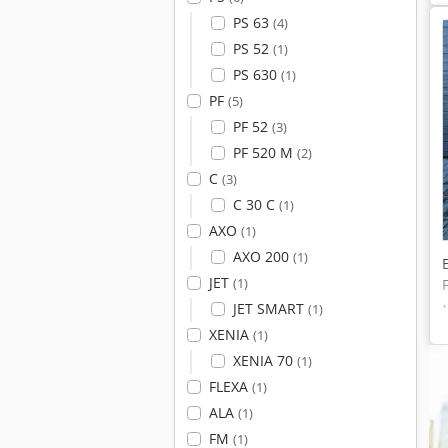
PS 63
(4)
PS 52
(1)
PS 630
(1)
PF
(5)
PF 52
(3)
PF 520 M
(2)
C
(3)
C 30 C
(1)
AXO
(1)
AXO 200
(1)
JET
(1)
JET SMART
(1)
XENIA
(1)
XENIA 70
(1)
FLEXA
(1)
ALA
(1)
FM
(1)