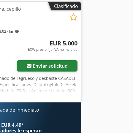
tación: acero Rodillo de salida: acero
Clasificado
a, cepillo
or: 5,5 kW Dcjdpfx Aoxgn N Rsizjk Freno
uina: 2200 mm Anchura de la máquina:
3.027 km
EUR 5.000
EXW precio fijo IVA no incluído
Enviar solicitud
inado de regrueso y desbaste CASADEI
Especificaciones: Dcjdpfxjytpk Ds Aizek
 Modelo: FS-51 • Ancho de trabajo: 500
20 cm • Peines silenciadores en el eje
arrastre en la mesa inferior • 2
mensiones generales: 220 x 90 x 100 cm
ada de inmediato
uen estado técnico, lista para su uso
ulo en venta • Es posible poner en
 EUR 4,49
*
l anuncio no incluye el IVA ni los
radores
le esperan