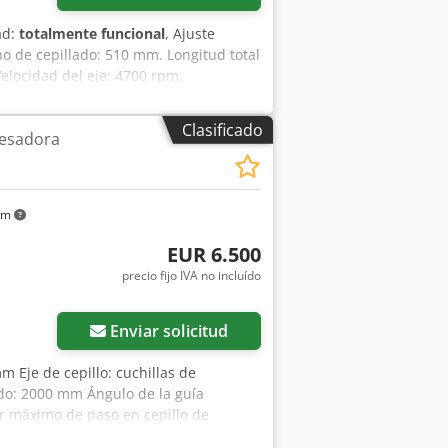
ad:
totalmente funcional
, Ajuste
ho de cepillado: 510 mm. Longitud total
Velocidad del eje: 4700 rpm.
 de avance: 8 + 14 m/min. Peso:
Clasificado
uesadora
km
EUR 6.500
precio fijo IVA no incluído
Enviar solicitud
m Eje de cepillo: cuchillas de
do: 2000 mm Ángulo de la guía
r máximo de paso en cepillo de
ndicación del espesor del cepillado: