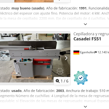
Estado:
muy bueno (usado)
, Año de fabricación:
1991
, Funcionalid
eléctrico del espesor con ajuste fino. Potencia del motor: 4 kW. Anc
de la mesa de cepillado: 2200 mm. Eje de cepillado de 4 cuchillas. 
Dcodpjzhuz Aefx Aizok Altura de cepillado: 3 - 230 mm. Velocidades
aproximadamente 750 kg.
Cepilladora y regr
Casadei
FS51
Egenhofen
12.140 
1
/
6
Estado:
usado
, Año de fabricación:
2003
, Anchura de trabajo: 510 m
segmento Número de cuchillas: 4 Longitud de la mesa de regruesa
regulable: sí Elevación de las mesas de regruesado: manual Espeso
regrueso: 230 mm Ajuste de altura de la mesa de grueso: eléctrico I