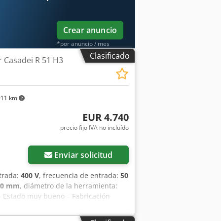
ansporte con la flota de MDD,
o financiero en forma de leasing o
Crear anuncio
*por anuncio / mes
Clasificado
r Casadei R 51 H3
911 km
EUR 4.740
precio fijo IVA no incluído
Enviar solicitud
ntrada:
400 V
, frecuencia de entrada:
50
10 mm
, diámetro de la herramienta:
 – Estado muy bueno – Fabricación
 Ancho de cepillado: 510 mm – Altura
las: 4 unidades – Diámetro del eje: