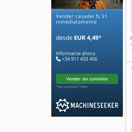
Vender casadei fs 51
inmediatamente
desde
EUR 4,49
*
Informarse ahora
+34 911 433 456
vender sin comisión
*por anuncio / mes