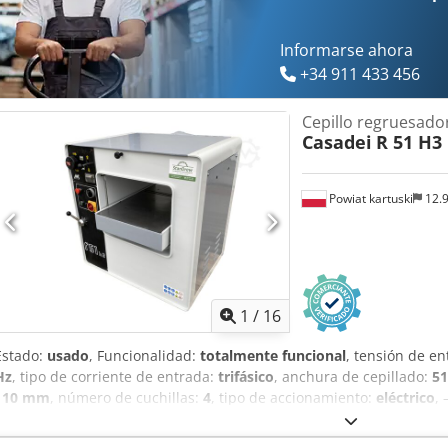
costes de transporte Financiación y transporte: • Organizamos el tr
empresas de paquetería o transportistas externos • Ofrecemos apoy
préstamo leasing
Informarse ahora
+34 911 433 456
Cepillo regruesado
Casadei
R 51 H3
Powiat kartuski
12.
1
/
16
Estado:
usado
, Funcionalidad:
totalmente funcional
, tensión de e
Hz
, tipo de corriente de entrada:
trifásico
, anchura de cepillado:
5
110 mm
, número de cuchillas:
4
, tipo de accionamiento:
eléctrico
,
italiana – Funcionamiento silencioso CARACTERÍSTICAS TÉCNICAS: –
de cepillado: 250 mm – Potencia del motor: 4 kW – Número de cuchil