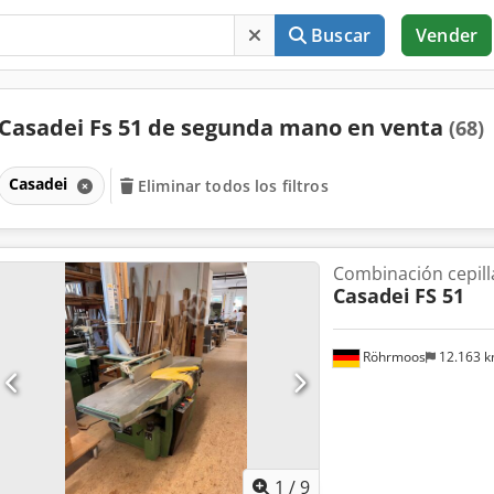
Buscar
Vender
Casadei Fs 51 de segunda mano en venta
(68)
Casadei
Eliminar todos los filtros
Combinación cepil
Casadei
FS 51
Röhrmoos
12.163 
1
/
9