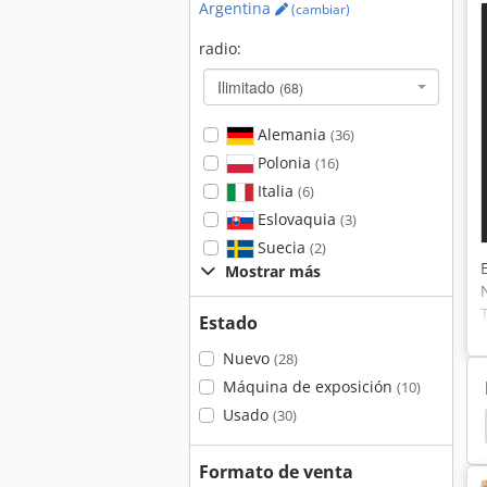
Argentina
(cambiar)
radio:
Ilimitado
(68)
Alemania
(36)
Polonia
(16)
Italia
(6)
Eslovaquia
(3)
Suecia
(2)
Mostrar más
Estado
Nuevo
(28)
Máquina de exposición
(10)
Usado
(30)
 De Espesor
Cepilladoras De Espesor
Casadei
Formato de venta