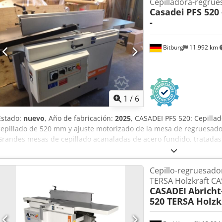
Cepilladora-regru
Casadei
PFS 520 
-
Bitburg
11.992 km
1
/
6
Estado:
nuevo
, Año de fabricación:
2025
, CASADEI PFS 520: Cepill
cepillado de 520 mm y ajuste motorizado de la mesa de regruesado
Grandes mesas de cepillado acanaladas de acero fundido, tratadas
deformaciones Funcionamiento suave gracias al elevado peso prop
Carrera motorizada de la mesa de regruesado con dos velocidades y 
Cepillo-regruesado
presión articuladas en la entrada Eje de cuchillas de 4 cuchillas, c
TERSA Holzkraft C
alimentación de acero con dientes helicoidales para un avance de
CASADEI
Abricht
suave Rodillo de extracción con recubrimiento de goma Gran tope de
520 TERSA Holzk
frontal de 90° a 45° De serie con tope auxiliar Potente motor industr
Cambio de cuchillas en segundos Al arrancar la máquina, la fuerza