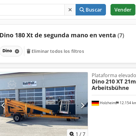
Buscar
Vender
Dino 180 Xt de segunda mano en venta
(7)
Dino
Eliminar todos los filtros
Plataforma elevad
Dino
210 XT 21m
Arbeitsbühne
Holzheim
12.154 k
1
/
7