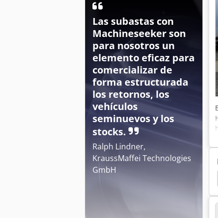
Las subastas con
Machineseeker son
para nosotros un
elemento eficaz para
comercializar de
forma estructurada
los retornos, los
vehículos
seminuevos y los
stocks.
Ralph Lindner,
KraussMaffei Technologies
GmbH
ann
Plataforma De Brazo Voladizo
Jlg H800Aj