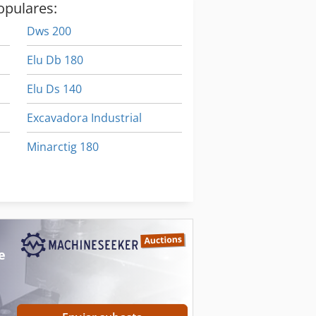
opulares:
Dws 200
Elu Db 180
Elu Ds 140
Excavadora Industrial
Minarctig 180
Raptor Xl
Vdf Dus 560
e