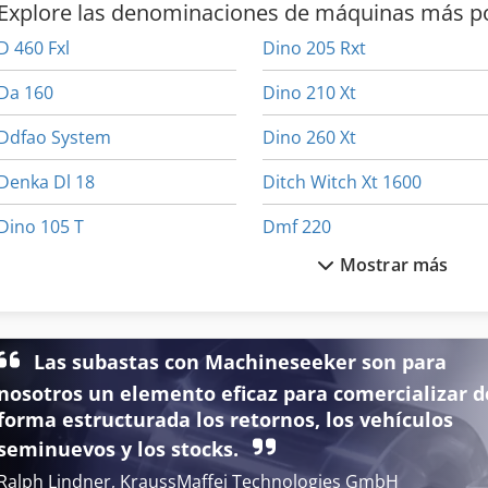
Explore las denominaciones de máquinas más p
D 460 Fxl
Dino 205 Rxt
Da 160
Dino 210 Xt
Ddfao System
Dino 260 Xt
Denka Dl 18
Ditch Witch Xt 1600
Dino 105 T
Dmf 220
Mostrar más
Dino 125 T
Dmt 180
Dino 135 T
Dmu 80 Evo
Las subastas con Machineseeker son para
Dino 160 Xt
Dmu 80 T
nosotros un elemento eficaz para comercializar d
Dino 180 T
Dsd 201
forma estructurada los retornos, los vehículos
seminuevos y los stocks.
Ralph Lindner, KraussMaffei Technologies GmbH