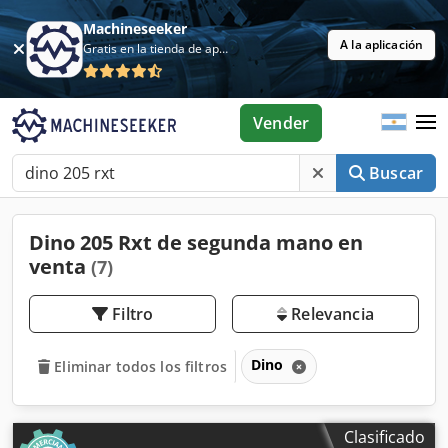
Machineseeker
A la aplicación
Gratis en la tienda de aplicaciones
Vender
Buscar
Dino 205 Rxt de segunda mano en
venta
(7)
Filtro
Relevancia
Dino
Eliminar todos los filtros
Clasificado