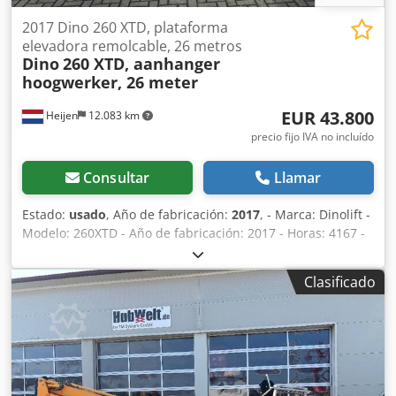
funcionamiento alternativo mediante motor diésel o red
2017 Dino 260 XTD, plataforma
eléctrica de 230 V. El equipo funciona en modo eléctrico
elevadora remolcable, 26 metros
mediante cable de alimentación.
Dino
260 XTD, aanhanger
hoogwerker, 26 meter
EUR 43.800
Heijen
12.083 km
precio fijo IVA no incluído
Consultar
Llamar
Estado:
usado
, Año de fabricación:
2017
, - Marca: Dinolift -
Modelo: 260XTD - Año de fabricación: 2017 - Horas: 4167 -
Peso: 3495 kg Dodpex H Av Uofx Abiock - Altura de trabajo:
26 metros - Alcance lateral: 12 metros - Matrícula
Clasificado
holandesa – 72-WR-NJ - Propulsión: Diésel + 220 voltios -
Tracción sobre ruedas / movers - Certificado de seguridad
hasta incluido - Documentación CE disponible - Máquina
en excelente estado - Procedente de primer propietario -
Vídeo disponible en nuestra web - Posibilidad de
intercambio y transporte