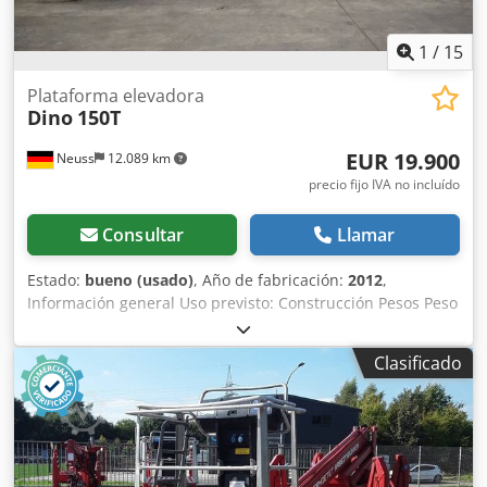
1
/
15
Plataforma elevadora
Dino
150T
EUR 19.900
Neuss
12.089 km
precio fijo IVA no incluído
Consultar
Llamar
Estado:
bueno (usado)
, Año de fabricación:
2012
,
Información general Uso previsto: Construcción Pesos Peso
en vacío: 1.620 kg Funcionalidad Altura de elevación: 1.300
cm Altura de trabajo: 1.500 cm Certificación CE: sí Estado
Clasificado
Estado técnico: bueno Estado visual: bueno Más
información Condiciones de entrega: EXW Alcance
horizontal máximo: 9,80 m Ángulo máximo de giro de la
plataforma de trabajo: 360° Dimensiones de transporte (L x
A x H): 6,47 x 1,81 x 2,11 m Información adicional Para más
información, póngase en contacto con Christian Theißen.