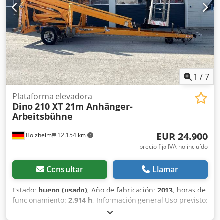
1
/
7
Plataforma elevadora
Dino
210 XT 21m Anhänger-
Arbeitsbühne
EUR 24.900
Holzheim
12.154 km
precio fijo IVA no incluído
Consultar
Llamar
Estado:
bueno (usado)
, Año de fabricación:
2013
, horas de
funcionamiento:
2.914 h
, Información general Uso previsto:
Construcción Tren de transmisión Tipo de combustible: