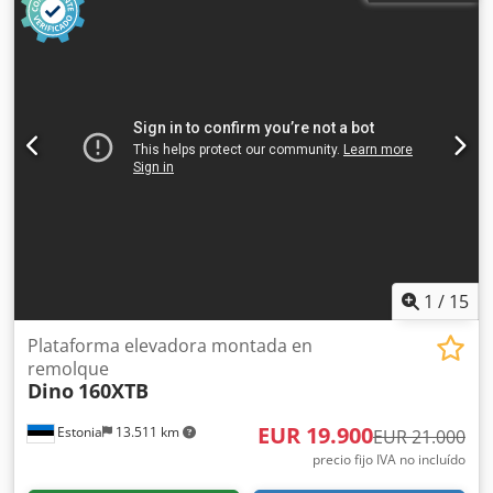
1
/
15
Plataforma elevadora montada en
remolque
Dino
160XTB
EUR 19.900
Estonia
13.511 km
EUR 21.000
precio fijo IVA no incluído