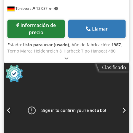
Tönisvorst
12.087 km
Información de
Llamar
precio
Estado:
listo para usar (usado)
, Año de fabricación:
1987
,
Torno Marca Heidenreich & Harbeck Tipo Hanseat 480
AÑO 1987 altura central 255 mm diámetro de giro sobre
soporte 300 mm distancia entre ejes 1500 mm 24
Clasificado
velocidades de 23,6 a 2500 n1/min Contrapunto MK 4
Mandril F 250 Pantalla digital marca Heidenhain Motor 380
voltios 11 kw Cedopviqiepfx Ap Aorf Dimensiones de
transporte: Largo 3200 mm anchura 1200 mm Altura 1550
mm Peso 2,5 to.