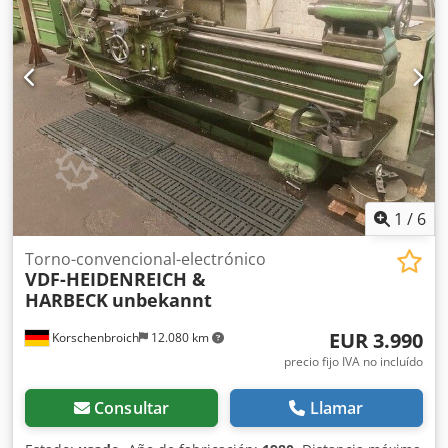
1
/
6
Torno-convencional-electrónico
VDF-HEIDENREICH &
HARBECK
unbekannt
EUR 3.990
Korschenbroich
12.080 km
precio fijo IVA no incluído
Consultar
Llamar