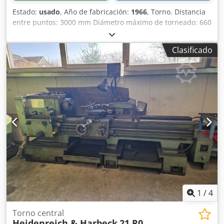
Estado:
usado
, Año de fabricación:
1966
, Torno. Distancia
entre puntos: 3000 mm Diámetro máximo de torneado: 660
mm Sistema Multifix: sí Lunetas: 2 unidades Peso de la
máquina: aprox. 5 t Longitud: 5,80 m Ancho: 2 m Altura:
Clasificado
1600 mm Altura entre puntos: aprox. 290 mm Diámetro de
torneado sobre el soporte: 370 mm Peso máximo de la
pieza de trabajo entre puntos: aprox. 1,6 t +++++ Tenga en
cuenta que la máquina se encuentra desmontada y
preparada para su transporte. Por este motivo, no es
posible realizar una demostración con la máquina en
funcionamiento ni grabar un vídeo. Crjdpfx Aeh Uytqjp Asf
Además, nuestro anuncio incluye las fotografías más
representativas y de la mejor calidad posible.
Lamentablemente, no es posible enviar más imágenes.
+++++
1
/
4
Torno central
Heidenreich & Harbeck
21 R0