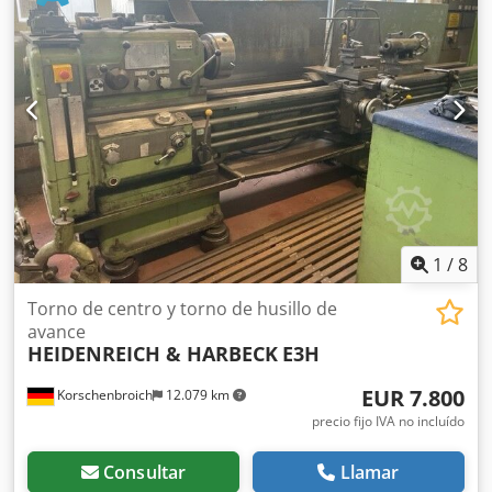
1
/
8
Torno de centro y torno de husillo de
avance
HEIDENREICH & HARBECK
E3H
EUR 7.800
Korschenbroich
12.079 km
precio fijo IVA no incluído
Consultar
Llamar