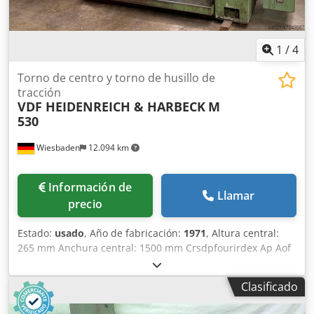
1
/
4
Torno de centro y torno de husillo de
tracción
VDF HEIDENREICH & HARBECK
M
530
Wiesbaden
12.094 km
Información de
Llamar
precio
Estado:
usado
, Año de fabricación:
1971
, Altura central:
265 mm Anchura central: 1500 mm Crsdpfourirdex Ap Aof
Ø de circulación: sobre bancada 540 mm Diámetro del
husillo: 65 mm Fijación del husillo: tamaño 8 Contrapunto
Clasificado
cónico: 5 MK Velocidades del husillo: 9 - 1800 rpm Avance:
longitudinal/plano 0,063-2,24/0,032-1,12 mm/rev pasos de