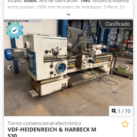
Estado:
usado
, Año de fabricación:
1980
, Distancia máxima
entre puntas: 1500 mm Número de mordazas: 3 Peso: 3 t
Cedpoztfw Ssfx Ap Aorf Soporte Multifix: sí
Clasificado
1
/
10
Torno-convencional-electrónico
VDF-HEIDENREICH & HARBECK
M
530