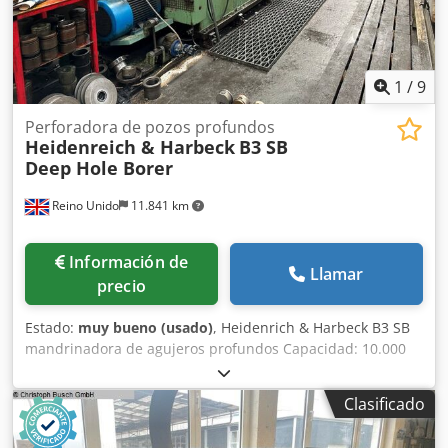
1
/
9
Perforadora de pozos profundos
Heidenreich & Harbeck
B3 SB
Deep Hole Borer
Reino Unido
11.841 km
Información de
Llamar
precio
Estado:
muy bueno (usado)
, Heidenrich & Harbeck B3 SB
mandrinadora de agujeros profundos Capacidad: 10.000
mm, 4 apoyos fijos Credpfx Apow U Uhks Ajf 2
amortiguadores de barra de mandrinado Bandeja y cestas
Clasificado
para virutas Herramientas Contra-rotación