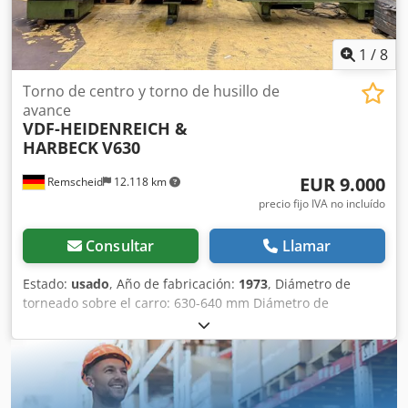
1
/
8
Torno de centro y torno de husillo de
avance
VDF-HEIDENREICH &
HARBECK
V630
EUR 9.000
Remscheid
12.118 km
precio fijo IVA no incluído
Consultar
Llamar
Estado:
usado
, Año de fabricación:
1973
, Diámetro de
torneado sobre el carro: 630-640 mm Diámetro de
torneado sobre el contrapunto: aproximadamente 380 mm
Crsdpfeztfwrsx Ap Aef Longitud de torneado:
aproximadamente 2000-4000 mm Potencia total requerida:
15 kW Peso de la máquina: aproximadamente 7-8
toneladas