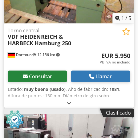
1
/
5
Torno central
VDF HEIDENREICH &
HARBECK
Hamburg 250
EUR 5.950
Dortmund
12.156 km
VB IVA no incluído
Consultar
Llamar
Estado:
muy bueno (usado)
, Año de fabricación:
1981
,
Altura de puntos: 130 mm Diámetro de giro sobre
bancada: 260 mm Diámetro de giro sobre carro: 140 mm
Distancia entre puntos: 600 mm Diámetro del agujero del
Clasificado
husillo: 30 mm Ancho de bancada: 255 mm Cono de
husillo: DIN 55027 Gr. 5 Rango de velocidades: 35,5 - 3150
rpm Avance longitudinal: 0,04 – 0,4 mm/vuelta Avance
transversal: 0,02 – 0,2 mm/vuelta Roscas métricas: 0,2 – 18