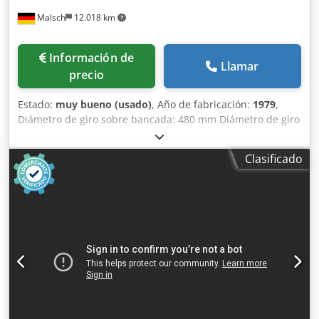
Malsch
12.018 km
Información de
Llamar
precio
Estado:
muy bueno (usado)
, Año de fabricación:
1979
,
Diámetro de giro sobre bancada: 480 mm Diámetro de giro
sobre carro: 295 mm Longitud de giro: 1000 mm Crjdeyiu T
Aepfx Ap Aof Agujero del husillo: 56 mm Peso de la
Clasificado
máquina aprox. 1,8 t Espacio requerido aprox. 1,4 x 0,8 x
1,6 m