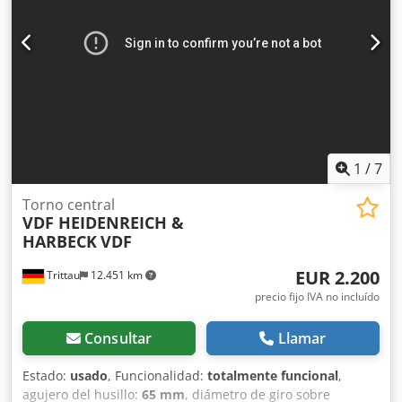
garantía. Csdpsy Iyzqsfx Ap Ajrf Es posible una
demostración bajo corriente en cualquier momento en
nuestro pabellón de exposición.
1
/
7
Torno central
VDF HEIDENREICH &
HARBECK
VDF
EUR 2.200
Trittau
12.451 km
precio fijo IVA no incluído
Consultar
Llamar
Estado:
usado
, Funcionalidad:
totalmente funcional
,
agujero del husillo:
65 mm
, diámetro de giro sobre