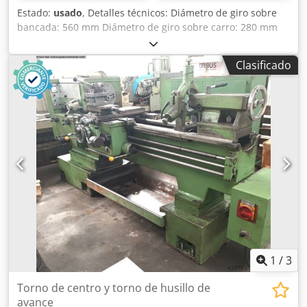
Estado:
usado
, Detalles técnicos: Diámetro de giro sobre
bancada: 560 mm Diámetro de giro sobre carro: 280 mm
Longitud de giro: 2000 mm Altura de puntos: 280 mm
Distancia entre puntos: 1600 mm Diámetro del husillo
Clasificado
principal: 65 mm Rango de velocidades: 9...1800 / 24 pasos
rpm Avances longitudinales: 0,025-0,09 mm/vuelta Avance
transversal: 0,012-0,045 mm/vuelta Desplazamiento del
husillo del contrapunto: 225 mm Crsdpfewa I Shsx Ap Aef
Morse del contrapunto: MK5 Potencia total requerida: 18
kW Peso aproximado de la máquina: 3,8 t Dimensiones
aproximadas de la máquina LxAxH: 3,7 x 1,6 x 2,05 m Plato
de tres garras D=320mm Carro superior giratorio 45
grados a derecha e izquierda
1
/
3
Torno de centro y torno de husillo de
avance