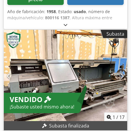
Año de fabricación:
1958
, Estado:
usado
, número de
máquina/vehículo:
800116 1387
, Altura máxima entre
puntos: 180 mm Distancia entre puntos: 1500 mm
Cododbp D Ujpfx Ap Aerf Diámetro de giro sobre el carro:
Subasta
380 mm Diámetro del orificio del husillo: 50 mm Cono de
sujeción del husillo: tamaño 6 Cono de sujeción del
contrapunto: 5 MK Velocidades de giro del husillo: 33,5 -
1500 rpm Avances: longitudinal/transversal 0,004-
1,05/0,001-0,35 mm/rev Pasos de rosca: 0,25 - 96 mm
Conexión eléctrica: 380 V, 2,6/3,7 kW Espacio requerido:
3470 x 950 x 1240 mm Peso: 1670 kg
VENDIDO
¡Subaste usted mismo ahora!
1
/
17
Subasta finalizada