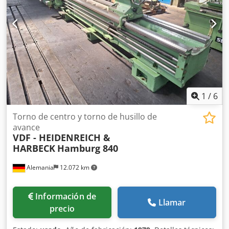
bancada: 403 mm Equipado con: Plato de tres mordazas
FORKARDT F250 Visualizador digital FAGOR de tres ejes
Luneta fija Protección para el plato Bandeja para virutas
Portaherramientas: 6 porta-cuchillas, 1 porta-pinzas
Sistema de refrigeración
1
/
6
Torno de centro y torno de husillo de
avance
VDF - HEIDENREICH &
HARBECK
Hamburg 840
Alemania
12.072 km
Información de
Llamar
precio