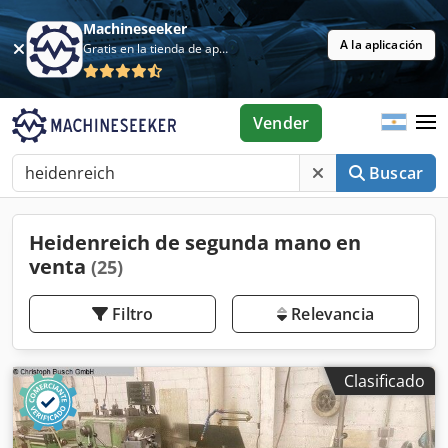
Machineseeker
A la aplicación
Gratis en la tienda de aplicaciones
Vender
Buscar
Heidenreich de segunda mano en
venta
(25)
Filtro
Relevancia
Clasificado