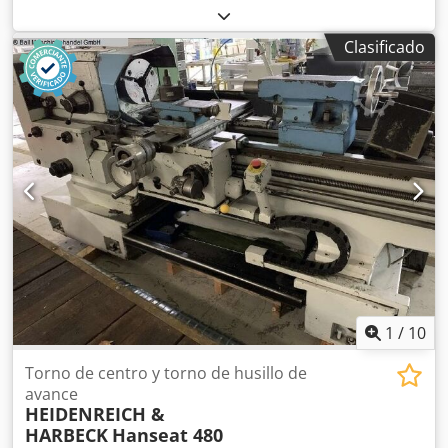
corredera de cama:
520 mm
, Torno con husillo principal y
husillo de avance Fabricante: Heidenreich & Harbeck,
Clasificado
Modelo: VDF Codpey A H Aksfx Ap Aorf Datos técnicos
Marca: Heidenreich & Harbeck Modelo: VDF Año de
fabricación: desconocido Control: convencional Distancia
entre puntos: 1.500 mm Diámetro de giro sobre bancada:
520 mm Paso del husillo: 65 mm Dimensiones: L 3,60 x A
1,20 x H 1,50 m Peso de la máquina: aprox. 4 t
Equipamiento - Visualizador digital de 2 ejes - Regla de
1.500 mm no disponible Todos los datos sin garantía. Una
demostración en funcionamiento es posible en cualquier
momento en nuestra sala de exposición.
1
/
10
Torno de centro y torno de husillo de
avance
HEIDENREICH &
HARBECK
Hanseat 480