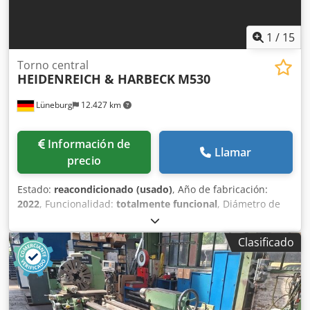
1
/
15
Torno central
HEIDENREICH & HARBECK
M530
Lüneburg
12.427 km
Información de
Llamar
precio
Estado:
reacondicionado (usado)
, Año de fabricación:
2022
, Funcionalidad:
totalmente funcional
, Diámetro de
torneado sobre bancada: 540 mm Longitud de torneado:
1.500 mm Diámetro de torneado en la hendidura: 580 mm
Clasificado
Recorrido máximo del carro transversal aprox.: 415 mm
Desplazamiento máximo del carro superior aprox.: 140 mm
Rango de velocidad: 0 - 1.800 rpm Codpjztc U Iofx Ap Ajrf
Diámetro del husillo principal: 135 mm Agujero del husillo:
68 mm Diámetro del cono interior: 83 mm Ancho de la