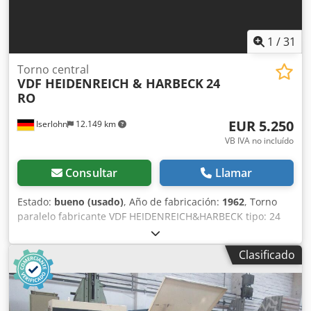
1
/
31
Torno central
VDF HEIDENREICH & HARBECK
24
RO
EUR 5.250
Iserlohn
12.149 km
VB IVA no incluído
Consultar
Llamar
Estado:
bueno (usado)
, Año de fabricación:
1962
, Torno
paralelo fabricante VDF HEIDENREICH&HARBECK tipo: 24
RO, año 1962, reacondicionado en 1992. Equipado con
visualizador digital de 3 ejes Heidenhain, plato de 250 mm
Clasificado
Forkardt, portaherramientas Multifix B. Altura de puntos:
255 mm Diámetro de giro sobre bancada: 510 mm
Diámetro de giro sobre carro transversal: 270 mm
Distancia entre puntos: 1000 mm Diámetro del agujero del