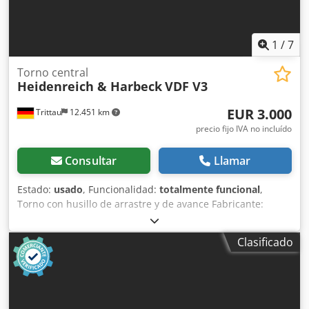
1
/
7
Torno central
Heidenreich & Harbeck
VDF V3
EUR 3.000
Trittau
12.451 km
precio fijo IVA no incluído
Consultar
Llamar
Estado:
usado
, Funcionalidad:
totalmente funcional
,
Torno con husillo de arrastre y de avance Fabricante:
Heidenreich & Harbeck Tipo VDF V3 Datos técnicos Marca:
Heidenreich & Harbeck Tipo: VDF V3 Año de fabricación:
Clasificado
desconocido Control: convencional Distancia entre puntos:
1000 mm Diámetro de giro sobre bancada: 520 mm Paso
del husillo: 63 mm Dimensiones: L 3,40 x A 1,10 x H 1,40 m
Peso de la máquina: aprox. 3,5 t Equipamiento - Plato de 4
garras Röhm, diámetro 250 mm Toda la información sin