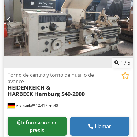
husillo: 55 mm Velocidades del husillo: 20 - 900 rpm,
Potencia del motor: 6,5 kW Crsdpfxsxziuwo Ap Aef La
máquina está en buen estado, dispone de esquemas
eléctricos. Espacio necesario: Longitud 3 m, profundidad
1,2 m, altura 1,3 m, peso aprox. 1800 kg.
1
/
5
Torno de centro y torno de husillo de
avance
HEIDENREICH &
HARBECK
Hamburg 540-2000
Alemania
12.417 km
Información de
Llamar
precio