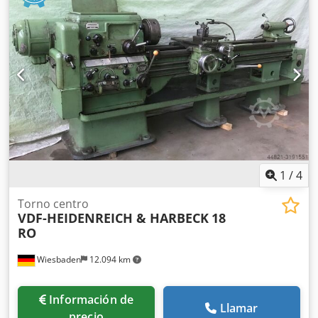
rosca: 0,35 - 560 mm conexión eléctrica: 380 V, 11 kW
espacio necesario: 4580 x 1250 x 1330 mm Peso: 3200 kg
1
/
4
Torno centro
VDF-HEIDENREICH & HARBECK
18
RO
Wiesbaden
12.094 km
Información de
Llamar
precio