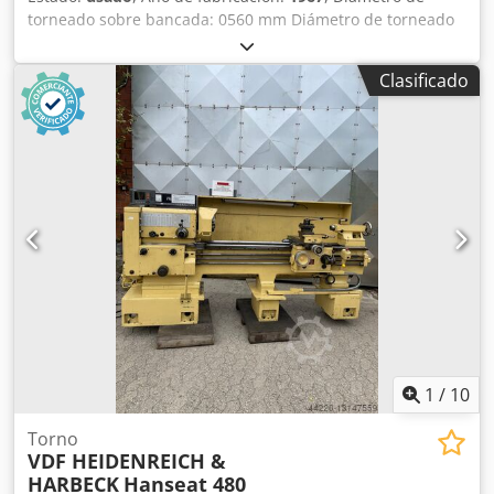
torneado sobre bancada: 0560 mm Diámetro de torneado
sobre carro: 300 mm Longitud de torneado: 1500 mm
Agujero del husillo: 65 mm Velocidades del husillo: 12-
Clasificado
1150 rpm Potencia total requerida: 5 kW Cjdpfxow H Di Ae
Ap Ajrf Peso de la máquina aprox.: 4 t Dimensiones aprox.:
4 x 1,6 x 1,6 m Incluye Multifix, plato y punto giratorio.
1
/
10
Torno
VDF HEIDENREICH &
HARBECK
Hanseat 480