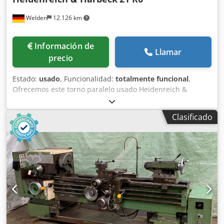
Welden
12.126 km
Información de
Llamar
precio
Estado:
usado
, Funcionalidad:
totalmente funcional
,
Ofrecemos este torno paralelo usado Heidenreich &
Harbeck 21 R0 con eje principal y eje de avance, año de
fabricación desconocido. El torno está completamente
Clasificado
funcional y ya ha sido adaptado con indicador digital de
ejes. Cedpfoy Nd Hmox Ap Ajrf Si tiene alguna pregunta o
necesita más información, no dude en escribirnos o
llamarnos.