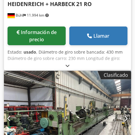
HEIDENREICH + HARBECK
21 RO
Bühl
11.994 km
Información de
Llamar
precio
Estado:
usado
, Diámetro de giro sobre bancada: 430 mm
Diámetro de giro sobre carro: 230 mm Longitud de giro:
1000 mm Crjdpfx Ajxwp Enop Aof Altura de puntas: 215
mm Distancia entre puntas: 1000 mm Agujero del husillo:
Clasificado
56 mm Velocidades del husillo: 19 - 2000 rpm Potencia
total requerida: 7,5 kW Peso de la máquina aprox.: 1,9 t
Dimensiones de la máquina (L x A x H): 2,78 x 1,25 x 1,40 m
Accesorios: Plato de 3 garras Ø250 mm, portaherramientas
de 4 posiciones, luneta fija