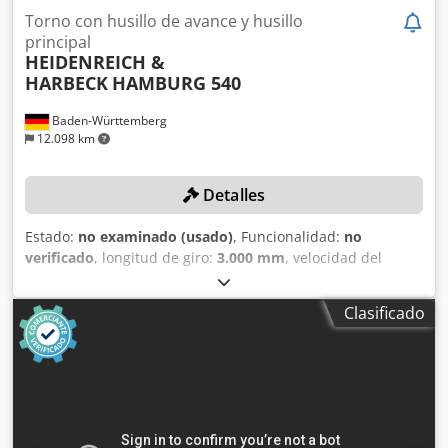
Torno con husillo de avance y husillo
principal
HEIDENREICH &
HARBECK
HAMBURG 540
Baden-Württemberg
12.098 km
Detalles
Estado:
no examinado (usado)
, Funcionalidad:
no
verificado
, longitud de giro:
3.000 mm
, velocidad del
cabezal (máx.):
1.800 rpm
, peso total:
8.000 kg
, diámetro
del plato de tres garras:
310 mm
, ¡Sin precio mínimo:
Clasificado
venta garantizada al mejor postor! La presentación de la
oferta obliga a la recogida en el plazo definido: o bien
entre el 11.05.2026 y el 13.05.2026, o bien entre el
18.05.2026 y el 21.05.2026. DETALLES TÉCNICOS Longitud
de torneado: 3.000 mm Altura de puntos sobre bancada:
300 mm Diámetro de torneado sobre bancada: 600 mm
Altura de puntos sobre carro: 200 mm Diámetro de