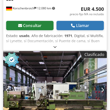
EUR 4.500
Korschenbroich
12.080 km
precio fijo IVA no incluído
Consultar
Llamar
Estado:
usado
, Año de fabricación:
1971
, Digital, sí Multifix,
sí Lynette, sí Documentación, sí Puente de cama, sí Buen
estado, sí Distancia entre puntas: 1800 mm Diámetro
máximo de torneado: 530 mm Número de serie: 0556
Clasificado
Diámetro del orificio: 60 mm Peso: 3,3 toneladas Crsdpfx
Apjztfxcs Aef