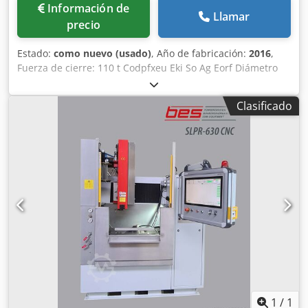
Información de
Llamar
precio
Estado:
como nuevo (usado)
, Año de fabricación:
2016
,
Fuerza de cierre: 110 t Codpfxeu Eki So Ag Eorf Diámetro
del tornillo: 22 mm Volumen de disparo: 41 cm3 Relación
L/D caracol: 20 Volumen de desplazamiento calculado: 41,8
Clasificado
cm3 Presión de inyección correcta: 2.864 bar Velocidad
máxima del tornillo: 500 min. Lengüeta del sinfín: 150 Nm
Fuerza de contacto del recorrido de la boquilla: 250/40
mm/kN Caudal de inyección externo: 76 cm3/s Potencia de
calentamiento del cilindro: 6,3 kW Número de zonas de
calefacción: 4 Tipo: Horizontal Conducción: Eléctrica
1
/
1