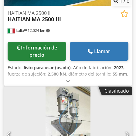
1
/
6
HAITIAN MA 2500 III
HAITIAN
MA 2500 III
Italia
12.024 km
Información de
Llamar
precio
Estado:
listo para usar (usado)
, Año de fabricación:
2023
,
fuerza de sujeción:
2.500 kN
, diámetro del tornillo:
55 mm
,
peso total:
8.400 kg
, Máquina de moldeo por inyección
hidráulica fabricada en 2023. Esta HAITIAN MA 2500 III
Clasificado
cuenta con una fuerza de cierre de 250 toneladas y un
tamaño de platina de 850 x 850 mm. La máquina incluye
una impresionante presión de inyección de 1850 bar y un
diámetro de husillo de 55 mm. Si desea obtener
capacidades de moldeo por inyección de alta calidad,
considere la máquina HAITIAN MA 2500 III que tenemos a
la venta. Póngase en contacto con nosotros para obtener