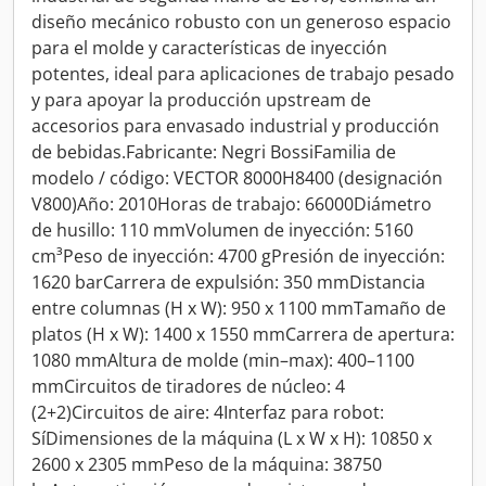
diseño mecánico robusto con un generoso espacio
para el molde y características de inyección
potentes, ideal para aplicaciones de trabajo pesado
y para apoyar la producción upstream de
accesorios para envasado industrial y producción
de bebidas.Fabricante: Negri BossiFamilia de
modelo / código: VECTOR 8000H8400 (designación
V800)Año: 2010Horas de trabajo: 66000Diámetro
de husillo: 110 mmVolumen de inyección: 5160
cm³Peso de inyección: 4700 gPresión de inyección:
1620 barCarrera de expulsión: 350 mmDistancia
entre columnas (H x W): 950 x 1100 mmTamaño de
platos (H x W): 1400 x 1550 mmCarrera de apertura:
1080 mmAltura de molde (min–max): 400–1100
mmCircuitos de tiradores de núcleo: 4
(2+2)Circuitos de aire: 4Interfaz para robot:
SíDimensiones de la máquina (L x W x H): 10850 x
2600 x 2305 mmPeso de la máquina: 38750