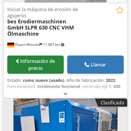
Iniciar la máquina de erosión de
agujeros
bes Erodiermaschinen
GmbH
SLPR 630 CNC VHM
Ölmaschine
Fluorn-Winzeln
11.987 km
Información de
Llamar
precio
Estado:
como nuevo (usado)
, Año de fabricación:
2022
,
Funcionalidad:
totalmente funcional
, recorrido eje X:
600
mm
, recorrido del eje Y:
300 mm
, recorrido del eje Z:
700
mm
, altura total:
2.800 mm
, longitud total:
1.350 mm
,
Clasificado
ancho total:
1.260 mm
, peso de la pieza (máx.):
300 kg
,
ancho de la mesa:
450 mm
, peso total:
2.300 kg
, tipo de
corriente de entrada:
trifásico
, longitud de la mesa:
888
mm
, profundidad de perforación:
500 mm
, Equipamiento
técnico -Cambiador de guías de 4 pliegues -Cambiador de