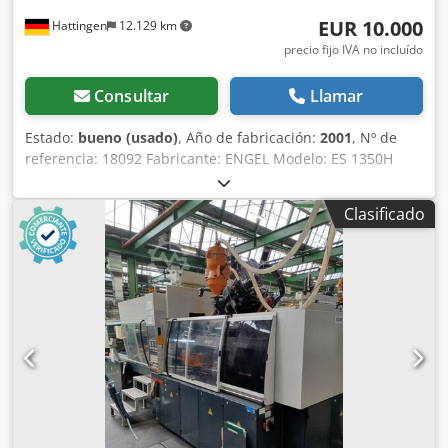
EUR 10.000
Hattingen
12.129 km
precio fijo IVA no incluído
Consultar
Llamar
Estado:
bueno (usado)
, Año de fabricación:
2001
, Nº de
referencia: 18092 Fabricante: ENGEL Modelo: ES 1350H
200W / 300HL-2F Año de fabricación: 2001 Unidad de cierre
Fuerza de cierre: 300 toneladas Carrera de apertura: 855
Clasificado
mm Dimensión de las placas (an x alt): 1050 x 650 mm
Unidad de inyección Diámetro del husillo: 60 + 35 mm
Volumen de inyección: 735 + 135 cm³ Crsdowm Iy Eopfx
Ahlsf Peso de inyección PS: 662 + 122 g Presión de
inyección: 1834 + 1620 bar Dimensiones y pesos
Dimensiones LxAxA: 7,75 x 2,35 x 2,6 m Peso de la
máquina: 24.780 kg Información adicional: ENGEL ES
1350H200W/300HL-2F — Máquina de moldeo por inyección
2K Se ofrece esta máquina de moldeo por inyección del
reconocido fabricante austriaco ENGEL, año 2001, con una
fuerza de cierre de 300 toneladas y una verdadera