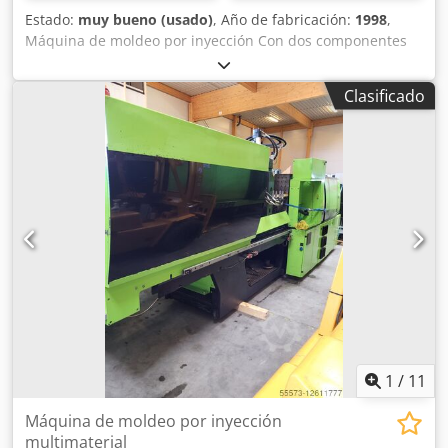
Estado:
muy bueno (usado)
, Año de fabricación:
1998
,
Máquina de moldeo por inyección Con dos componentes
Kraussmaffei Multiinject KM200-1000-390 CZ Año de
fabricación: 1998 Fuerza de cierre: 200 toneladas Tornillo:
Clasificado
60 mm - 566 g Crodpfxsfx Tzto Ahlof Tornillo 2: 35 mm -
178 g Distancia entre columnas: 560 x 560 mm
1
/
11
Máquina de moldeo por inyección
multimaterial