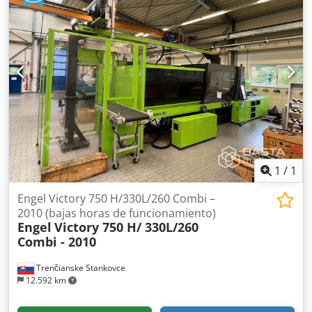
mm Fuerza del expulsor: 39,8 kN Potencia de
accionamiento de la bomba: 15 kW Unidad de inyección 1
Diámetro del husillo: 25 mm Volumen máximo de
dosificación: 59 cm³ Velocidad máxima del husillo: 400 rpm
Rango de inyección: 109 cm³/s Presión específica de
inyección: 2.400 bar Unidad de inyección 2 Diámetro del
husillo: 20 mm Volumen máximo de dosificación: 25 cm³
Velocidad máxima del husillo: 450 rpm Velocidad de
inyección: 104 cm³/s Presión específica de inyección: 2.400
bar Máquina con cinta transportadora. Horas de trabajo:
41.427 h Crsdpfsxyi Rvsx Ahlof Es posible adquirir el robot
lineal Engel VIPER 20 (Z=3320mm)
1
/
1
Engel Victory 750 H/330L/260 Combi –
2010 (bajas horas de funcionamiento)
Engel
Victory 750 H/ 330L/260
Combi - 2010
Trenčianske Stankovce
12.592 km