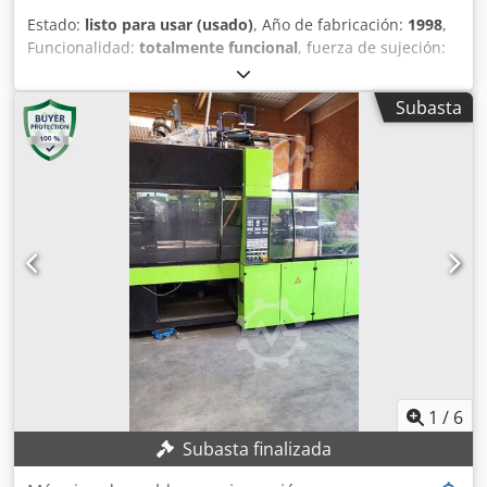
Estado:
listo para usar (usado)
, Año de fabricación:
1998
,
Funcionalidad:
totalmente funcional
, fuerza de sujeción:
1.961 kN
, ¡Sin precio mínimo – venta garantizada al mejor
postor! DETALLES TÉCNICOS Fuerza de cierre: 200 t
Subasta
Distancia entre columnas: 560 x 560 mm Diámetro del
husillo (primer componente): 60 mm Diámetro del husillo
(segundo componente): 35 mm Peso de inyección (primer
componente): 566 g Peso de inyección (segundo
componente): 178 g Crjdoy Exdlspfx Ahlof EQUIPAMIENTO
Sistema bicomponente Sistema Kraussmaffei Multinject
Nota: Si compra varios artículos del mismo emplazamiento
(vea las ofertas más abajo), se le descontarán los menores
costes de desmontaje y carga.
1
/
6
Subasta finalizada