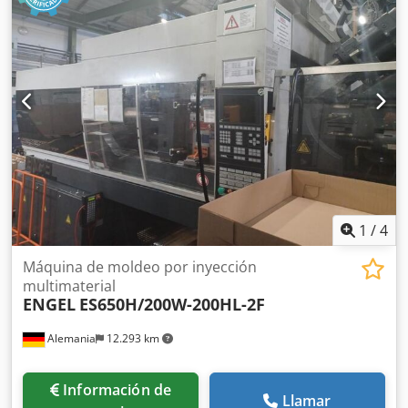
mm\n\nVolumen máximo de inyección unidad 1: 226
cm³\nVolumen máximo de inyección unidad 2: 183
cm³\n\nDETALLES DE LA MÁQUINA\n\nTamaño mínimo de
instalación del molde: 250 mm\nTamaño máximo de
instalación del molde: 750
mm\n\nEQUIPAMIENTO\nMáquina de 2
componentes\nDiseño sin columnas\n\nNota: Al comprar
varios artículos del mismo emplazamiento (consulte
ofertas abajo), los costes más bajos de desmontaje y carga
se aplicarán por separado a cada artículo. Credpfey Exatsx
Ahlef
1
/
4
Máquina de moldeo por inyección
multimaterial
ENGEL
ES650H/200W-200HL-2F
Alemania
12.293 km
Información de
Llamar