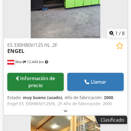
1
/
8
ES 330H80V/125 HL .2F
ENGEL
Wien
12.449 km
Información de
Llamar
precio
Estado:
muy bueno (usado)
, Año de fabricación:
2000
,
Engel ES 330H80V/125HL .2F Año de fabricación: 2000
Cierre: 125 toneladas Cjdpsigrinefx Ahlsrf Máquina de
inyección multicomponente Control: CC100 Cilindro H: 35
Clasificado
Cilindro V: 18 1x Extractor hidráulico de núcleo BAP 1x
Conexión hidráulica de índice BAP 16x Zonas de