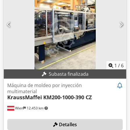
mm Altura mínima de instalación del molde: 320 mm
Altura máxima de instalación del molde: 730 mm
EQUIPAMIENTO EC100/A03 Nota: Al adquirir varios
artículos del mismo lugar (ver ofertas a continuación), se le
aplicarán los costes más bajos de desmontaje y carga.
1
/
6
Subasta finalizada
Máquina de moldeo por inyección
multimaterial
KraussMaffei
KM200-1000-390 CZ
Wien
12.453 km
Detalles