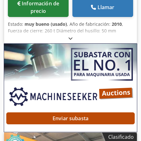
Información de
Llamar
precio
Estado:
muy bueno (usado)
, Año de fabricación:
2010
,
Fuerza de cierre: 260 t Diámetro del husillo: 50 mm
Csdpfoy Eytzox Ahlerf Tipo: Horizontal Accionamiento:
Hidráulico
Enviar subasta
Clasificado