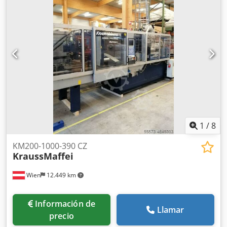
calefacción 2x Placas de sujeción magnéticas para BAP y
FAP
1
/
8
KM200-1000-390 CZ
KraussMaffei
Wien
12.449 km
Información de
Llamar
precio