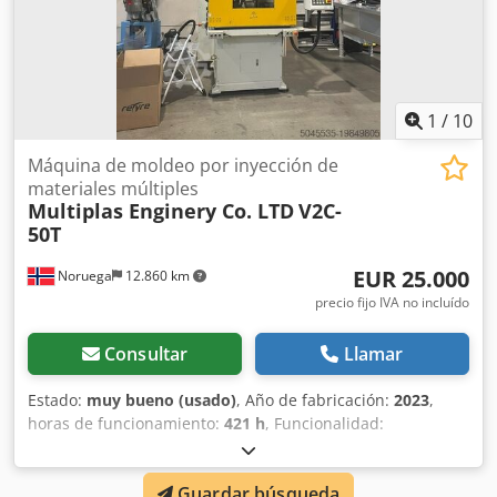
1
/
10
Máquina de moldeo por inyección de
materiales múltiples
Multiplas Enginery Co. LTD
V2C-
50T
EUR 25.000
Noruega
12.860 km
precio fijo IVA no incluído
Consultar
Llamar
Estado:
muy bueno (usado)
, Año de fabricación:
2023
,
horas de funcionamiento:
421 h
, Funcionalidad:
totalmente funcional
, Equipamiento:
Marcado CE
,
Multiplas V4 Máquina de moldeo por inyección (nueva
Guardar búsqueda
2024) Ofrecemos a la venta una máquina de moldeo por