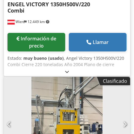
ENGEL
VICTORY 1350H500V/220
Combi
Wien
12.449 km
Información de
Llamar
precio
Estado:
muy bueno (usado)
, Angel Victory 1350H500V/220
Combi Cierre 220 toneladas Año 2004 Plano de cierre
AnxAl 960x830 Anchura 55mm+40 mm 618 cm3+251
EC100/A03 Cedpspa Rhbjfx Ahlsrf Altura mínima del molde
Clasificado
320 mm Máximo 730mm