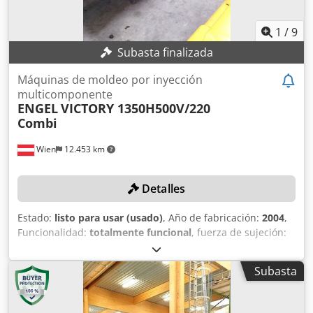
1
/
9
Subasta finalizada
Máquinas de moldeo por inyección
multicomponente
ENGEL
VICTORY 1350H500V/220
Combi
Wien
12.453 km
Detalles
Estado:
listo para usar (usado)
, Año de fabricación:
2004
,
Funcionalidad:
totalmente funcional
, fuerza de sujeción:
2.157 kN
, ¡Sin precio mínimo – venta garantizada al mejor
postor! DETALLES TÉCNICOS Fuerza de cierre: 220 t
Subasta
Diámetro del husillo: 55 mm + 40 mm Volumen máximo de
inyección: 618 cm³ + 251 cm³ Crjdjy Exdxspfx Ahljf
DETALLES DE LA MÁQUINA Placa de sujeción: 960 x 830