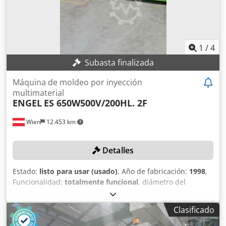
1
/
4
Subasta finalizada
Máquina de moldeo por inyección
multimaterial
ENGEL
ES 650W500V/200HL. 2F
Wien
12.453 km
Detalles
Estado:
listo para usar (usado)
, Año de fabricación:
1998
,
Funcionalidad:
totalmente funcional
, diámetro del
tornillo:
45 mm
, fuerza de sujeción:
2.000 kN
, ¡Sin precio
mínimo - venta garantizada al mejor postor!\n\nDETALLES
Clasificado
TÉCNICOS\n\nUnidad de cierre: 2.000 kN\n\nDiámetro de
husillo unidad 1: 45 mm\nDiámetro de husillo unidad 2: 45