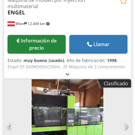
multimaterial
ENGEL
Wien
12.449 km
Información de
Llamar
precio
Estado:
muy bueno (usado)
, Año de fabricación:
1998
,
Engel ES 650W500V/200HL. 2F Máquina de 2 componentes
 Sin marco  Fuerza de cierre: 2000 kN  Diámetro del
husillo, agregado 1: 45 mm, agregado 2: 45 mm  Volumen
Clasificado
máximo de inyección, agregado 1: 226 cm³, agregado 2:
183 cm³ Crodpfsgrafvjx Ahlef  Dimensiones de instalación
de la unidad de inyección: mín. 250 mm, máx. 750 mm 
Año de fabricación: 1998