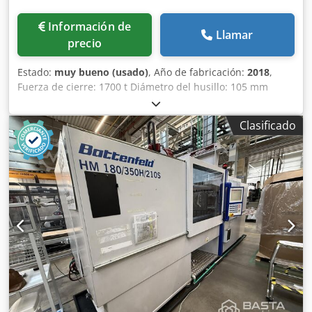
Información de
Llamar
precio
Estado:
muy bueno (usado)
, Año de fabricación:
2018
,
Fuerza de cierre: 1700 t Diámetro del husillo: 105 mm
Distancia entre columnas de soporte delanteras: 1415 mm
Distancia entre columnas de soporte traseras: 1850 mm
Clasificado
Volumen de inyección: 4070 cm³ Tipo: Multicomponente
Accionamiento: Hidráulico Codpezatkhofx Ahlsrf