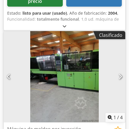
precio
Estado:
listo para usar (usado)
, Año de fabricación:
2004
,
Funcionalidad:
totalmente funcional
, 1,0 ud. máquina de
moldeo por inyección bicomponente usada con robot
Fabricante: ENGEL Modelo: ES650H/200W-200HL-2F Año de
Clasificado
fabricación: 2004 Fuerza de cierre: 200 toneladas Distancia
entre columnas: sin columnas Altura de instalación
mínima: 500 mm Carrera de apertura: 750 mm Husillo DN
1: 40 mm Volumen máximo de inyección: 251 cm³ Peso de
pieza inyectada en PS: 216 g Husillo DN 2: 25 mm Volumen
máximo de inyección: 69 cm³ Peso de pieza inyectada en
PS: 60 g Control: CC100 Equipamiento técnico: -Robot
Engel, modelo: ERC23/1-E -4 tiradores de núcleo Crsdpeyak
A Isfx Ahlef -Control de mesa giratoria
1
/
4
Máquina de moldeo por inyección