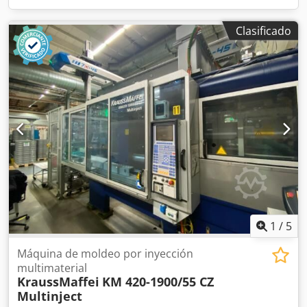
Clasificado
1
/
5
Máquina de moldeo por inyección
multimaterial
KraussMaffei
KM 420-1900/55 CZ
Multinject