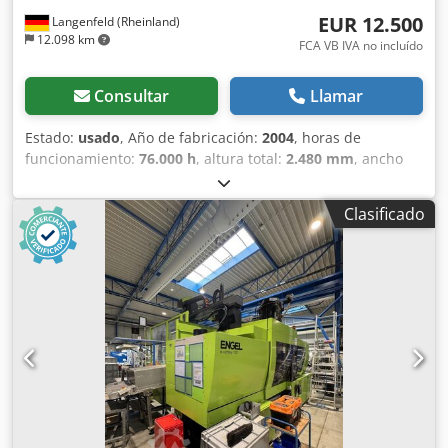
EUR 12.500
Langenfeld (Rheinland)
12.098 km
FCA VB IVA no incluído
Consultar
Llamar
Estado:
usado
, Año de fabricación:
2004
, horas de
funcionamiento:
76.000 h
, altura total:
2.480 mm
, ancho
total:
2.330 mm
, longitud total:
9.830 mm
, diámetro del
tornillo:
70 mm
, fuerza de sujeción:
4.200 kN
, volumen de
Clasificado
desplazamiento:
1.047 cm³
, Fuerza de cierre: 4200 kN
Distancia entre columnas h x v: 800 x 800 mm Tamaño de
platina h x v: 1270 x 1200 mm Altura mínima de
instalación: 380 mm Distancia máxima entre platinas: 1400
mm Carrera de apertura: 1020 mm Diámetro de husillo: 70
mm Volumen de inyección: 1047 ccm Presión de inyección:
1778 bar 2.º agregado 55 con ø 22 Presión de inyección:
1674 bar Volumen: 30 cm³ Distancia entre unidades
plastificadoras 1 a 2: 300 mm (configuración en tándem /
posición Z) Equipamiento Pantalla en alemán Extracción de
núcleo hidráulica 6x Máquina sin sistema de manipulación