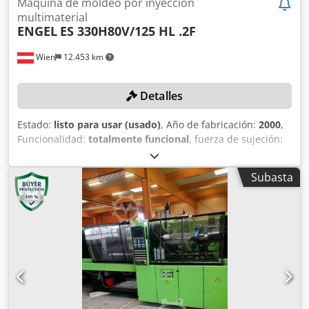
Máquina de moldeo por inyección
multimaterial
ENGEL
ES 330H80V/125 HL .2F
Wien
12.453 km
Detalles
Estado:
listo para usar (usado)
, Año de fabricación:
2000
,
Funcionalidad:
totalmente funcional
, fuerza de sujeción:
1.225 kN
, modelo de controlador:
CC100
, ¡Sin precio
mínimo – venta garantizada al mejor postor! DETALLES
Subasta
TÉCNICOS Fuerza de cierre: 125 t Cilindro H: 35 Cilindro V:
18 Credpfxey Exc Is Ahlef DETALLES DE LA MÁQUINA
Control: CC100 EQUIPAMIENTO 1x extracción hidráulica de
núcleo BAP 1x conexión hidráulica proporcional para plato
de índice BAP 16x zonas de calentamiento (HK) 2x placas
de sujeción magnéticas para BAP y FAP Nota: Al comprar
varios artículos del mismo lugar (ver ofertas más abajo), se
le aplicarán los costes más ventajosos para desmontaje y
carga.