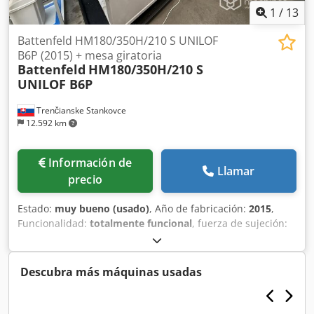
1
/
13
Battenfeld HM180/350H/210 S UNILOF
B6P (2015) + mesa giratoria
Battenfeld
HM180/350H/210 S
UNILOF B6P
Trenčianske Stankovce
12.592 km
Información de
Llamar
precio
Estado:
muy bueno (usado)
, Año de fabricación:
2015
,
Funcionalidad:
totalmente funcional
, fuerza de sujeción:
1.800 kN
, M025 — Wittmann Battenfeld Wittmann
Battenfeld HM 180/350H/210S* (-) UNIDAD DE CIERRE •
Fuerza de cierre: 180 t • Prensado: NO • Peso máx. del
Descubra más máquinas usadas
molde: - kg • Peso máx. del molde por placa: 700 kg • Área
de sujeción (An x Al): 570 x 520 mm • Altura mínima del
molde: 355 mm • Altura máxima del molde: x mm • Carrera