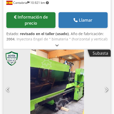
Cantabria
10.921 km
Información de
Llamar
precio
Estado:
revisado en el taller (usado)
, Año de fabricación:
2004
, Inyectora Engel de " bimateria " (horizontal y vertical)
de 80 toneladas para moldes INDEX. Año 2004, aprox.
58.000 horas de trabajo. La máquina se entrega
Subasta
reacondicionada. Consulte sobre nuestro servicio de
Puesta en Marcha con garantía de funcionamiento Detalles
Técnicos POTENCIA DE CIERRE 800 kN AÑO DE
FABRICACION 2004 HORAS DE TRABAJO 58.332 DE HUSILLO
18 mm horizontal DE HUSILLO 30 mm vertical CARRERA DE
APERTURA 457mm PRESIÓN DE INYECCIÓN 2207 BAR
(horizontal) PRESIÓN DE INYECCIÓN 1451BAR (vertical)
VOLUMEN DE INYECCIÓN 26cm3 (horizontal) VOLUMEN DE
INYECCIÓN 99cm3 (vertical) Credpjp At Udefx Ahlef