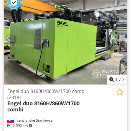
1
/
2
Engel duo 8160H/860W/1700 combi
(2018)
Engel
duo 8160H/860W/1700
combi
Trenčianske Stankovce
12.592 km