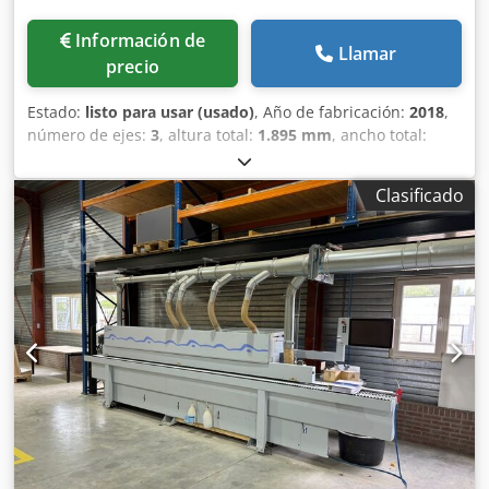
Información de
Llamar
precio
Estado:
listo para usar (usado)
, Año de fabricación:
2018
,
número de ejes:
3
, altura total:
1.895 mm
, ancho total:
1.980 mm
, peso total:
1.580 kg
, potencia del motor del
husillo:
5.000 W
, longitud del producto (máx.):
2.950 mm
,
Clasificado
velocidad del cabezal (máx.):
24.000 rpm
, Esta máquina
HOMAG WEEKE OPTIMAT BHX 055 de 3 ejes se fabricó en
2018. Ofrece una capacidad de longitud de pieza de 200 a
3.050 mm y una anchura de pieza de 70 a 850 mm. La
máquina incluye 13 husillos de taladrado verticales y 4
husillos de taladrado horizontales, lo que le confiere una
gran versatilidad de mecanizado. Si busca capacidades de
mecanizado CNC de alta calidad, considere la máquina
HOMAG WEEKE OPTIMAT BHX 055 que tenemos a la venta.
Póngase en contacto con nosotros para obtener más
detalles. Centro de mecanizado CNC vertical de segunda
manoMarca: HomagTipo: Optimat BHX055Año de
fabricación: 2018Datos técnicos • Centro de taladrado y