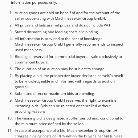
information purposes only.
de funcionamiento Disponible a partir de junio de 2026 En
muy buen estado.
Auction goods are sold on behalf of and for the account of the
seller cooperating with Machineseeker Group GmbH.
All prices and bids are net prices and do not include VAT.
Stated dismantling and loading costs are binding.
All information is provided to the best of knowledge –
Machineseeker Group GmbH generally recommends to inspect
used machinery.
Bidding is reserved for commercial buyers – sale exclusively to
commercial buyers.
The duration of an auction may be subject to change.
By placing a bid, the prospective buyer declares herself/himself
to be knowledgeable and informed with regards to auction
good(s).
Submitted direct or maximum bids are binding.
Machineseeker Group GmbH reserves the right to examine
incoming bids. Bids can be rejected or cancelled without
providing reasons.
The winning bid is designated at offer period end, conditional to
the minimum price defined by the seller.
In case of acceptance of a bid, Machineseeker Group GmbH
charges closing costs of 18 % net on the buyer’s net bid (unless