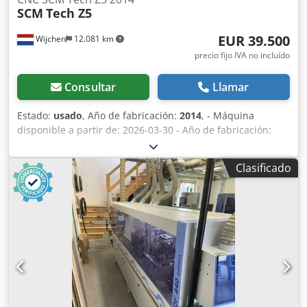
SCM
Tech Z5
EUR 39.500
Wijchen
12.081 km
precio fijo IVA no incluído
Consultar
Llamar
Estado:
usado
, Año de fabricación:
2014
, - Máquina
disponible a partir de: 2026-03-30 - Año de fabricación:
2014 - Documentación disponible: Sí - Certificado CE
disponible: Sí - Número de serie: AA1/017825 - Número de
Clasificado
husillos de fresado [ud.]: 1 - └ Husillo de fresado 1: -
- Número de ejes controlados [ud.]: 5 - Tipo de mesa de
fresado: Mesa de vigas - Sistema de sujeción de
herramienta: HSK-F63 - Herramienta de taladrado incluida:
Sí - Posiciones del cambiador de herramientas [ud.]: 12 -
Sistema/Software: SCM Maestro - Elemento de seguridad:
Cortina de luz de seguridad, Valla de seguridad - Bomba
de vacío incluida: Sí - └ Cantidad [ud.]: 1 - └ Marca:
Becker - └ Modelo: VTLF 2.250/0-791 - └ Año de
fabricación: 2014 - └ Potencia principal del motor [kW]: