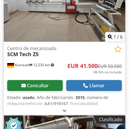
1
/
6
Centro de mecanizado
SCM
Tech Z5
EUR 41.500
Kunreuth
12.235 km
EUR 50.500
VB IVA no incluído
Consultar
Llamar
Estado:
usado
, Año de fabricación:
2015
, número de
máquina/vehículo:
AA1/018167
, Funcionalidad:
totalmente funcional
, horas de funcionamiento:
18.050 h
,
tensión de entrada:
400 V
, corriente de entrada:
59 A
,
Clasificado
longitud de la pieza (máx.):
3.300 mm
, anchura de la pieza
(máx.):
1.400 mm
, altura de la pieza (máx.):
180 mm
,