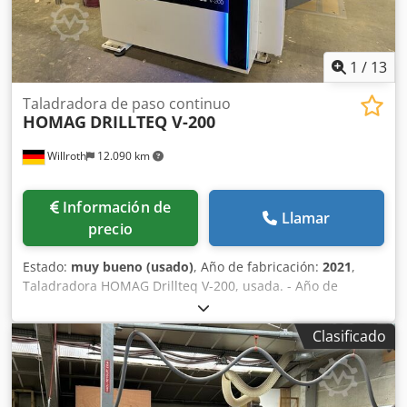
1
/
13
Taladradora de paso continuo
HOMAG
DRILLTEQ V-200
Willroth
12.090 km
Información de
Llamar
precio
Estado:
muy bueno (usado)
, Año de fabricación:
2021
,
Taladradora HOMAG Drillteq V-200, usada. - Año de
fabricación: 2021 - Disponible de inmediato - En excelentes
condiciones - Las herramientas se pueden suministrar por
Clasificado
un cargo adicional. Credpfx Ahszdvuvs Esf Si tiene alguna
pregunta, no dude en ponerse en contacto con nosotros.