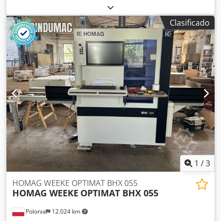
totalmente funcional
, número de ejes:
3
, Máquina CNC
SCM, línea de acción Record 100 AL, línea de trabajo de
Clasificado
madera de 3 ejes, 400V, año de fabricación 16/07/2008,
armario eléctrico, control mediante alfombrilla de
seguridad, tabique separador, superficie de trabajo 305 x
122 cm, dimensiones totales de la máquina: aprox. 565 x
250 x 260 cm, desmontaje propio requerido 3 ejes En
perfecto estado de funcionamiento 1 gran bomba de vacío
con detalles placa blanca y 1 bomba de vacío pequeña:
Año 2019 / N°A3347169 Tipo VTLF2.250/0-79 Frecuencia
50/50Hz Velocidad 950/1150min-1 Potencia necesaria
5,5/6,4kW Capacidad de entrada 244/286m³/h Crjdpfoxg El
Asx Ah Ejf Vacío máx. 200/200mbar Vídeo disponible.
1
/
3
HOMAG WEEKE OPTIMAT BHX 055
HOMAG WEEKE
OPTIMAT BHX 055
Polonia
12.024 km