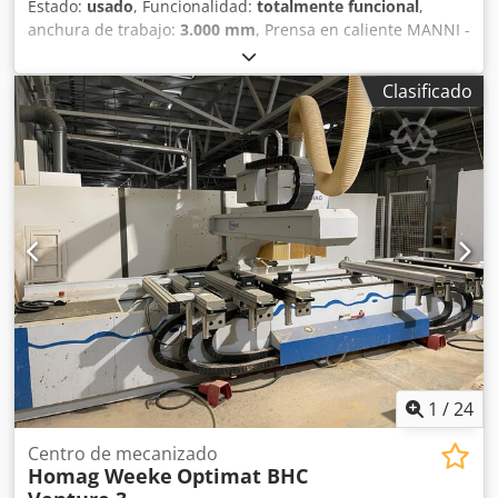
Estado:
usado
, Funcionalidad:
totalmente funcional
,
de canto: – Para PVC: 135 mm² – Para chapa: 100 mm² –
anchura de trabajo:
3.000 mm
, Prensa en caliente MANNI -
Diámetro máximo de rollo: 830 mm – Material de canto en
Dimensiones de la mesa: 3000x1300 mm - 6 cilindros -
tiras: 0,4 – 8 mm – Sección máxima de canto: – Para tiras:
Completa con caldera de agua caliente para residuos de
360 mm² – Avance: 8 – 14 m/min – Avance máximo con
Clasificado
madera Credpfjx Rqtiox Ah Esf
fresadora de perfil: 11 m/min – Altura de trabajo: 950 mm
– Conexión neumática: mínimo 6 bar – Longitud total: 5.573
mm Descripción completa: véase pdf
1
/
24
Centro de mecanizado
Homag Weeke
Optimat BHC