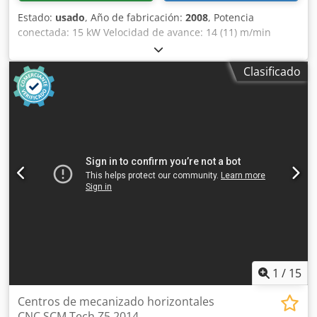
Estado:
usado
, Año de fabricación:
2008
, Potencia
conectada: 15 kW Velocidad de avance: 14 (11) m/min
Grosor de la pieza: 8 - 60 mm Grosor del canto: 0,4 - 8 mm
Separación de rodillos: máx. 3,0 x 45 / 0,8 x 65 mm
Clasificado
Diámetro de extracción: 120 / 160 / 100 mm Altura de
trabajo: 950 mm Dimensiones: 6260 x 1560 x 2300 mm
Peso: aprox. 3000 kg Lugar de almacenamiento: Proveedor
Crodpfxjy Ruzqo Ah Eof
1
/
15
Centros de mecanizado horizontales
CNC SCM Tech Z5 2014