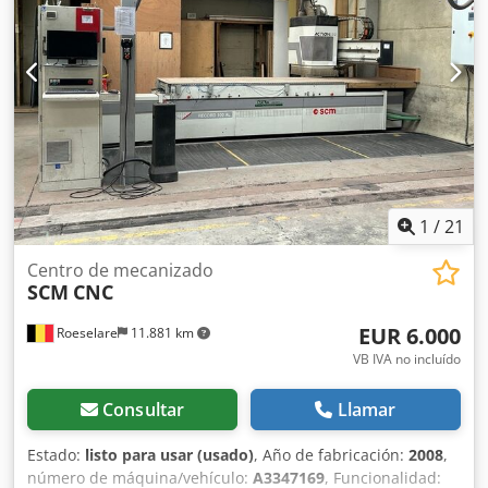
1
/
21
Centro de mecanizado
SCM
CNC
EUR 6.000
Roeselare
11.881 km
VB IVA no incluído
Consultar
Llamar
Estado:
listo para usar (usado)
, Año de fabricación:
2008
,
número de máquina/vehículo:
A3347169
, Funcionalidad: