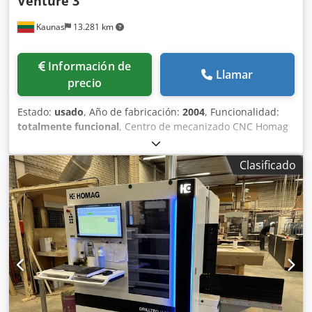
Venture 3
Kaunas
13.281 km
Información de
Llamar
precio
Estado:
usado
, Año de fabricación:
2004
, Funcionalidad:
totalmente funcional
, Centro de mecanizado CNC Homag
Weeke Optimat BHC Venture 3, año 2004, en venta!
Credpfx Ahsx Ey H Ij Ejf
Clasificado