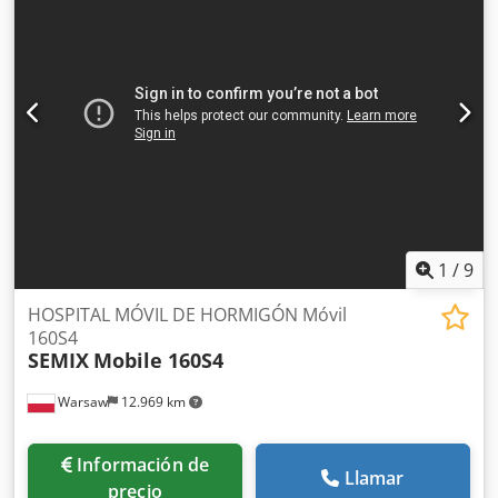
carbono con oxígeno más rápido, un corte de acero
inoxidable con nitrógeno a baja presión que ahorra gas y
un corte de acero al carbono con aire de mejor calidad. Los
cabezales láser de fibra pueden detectar obstáculos
sobresalientes para reducir eficazmente la tasa de daños y
ahorrar en los costes de mantenimiento de una máquina
de corte láser. Material aplicable: metal Condición: Nuevo
Tipo de láser: láser de fibra Área de corte: 3000 x 1500 mm
Velocidad de corte: 0-40000 mm/min Formatos gráficos
compatibles: AI, BMP, Dst, Dwg, DXF, DXP, LAS, PLT Dsdjhv
Hkaspfx Af Esck Grosor de corte: 0-30 mm Control
numérico por computadora (CNC): Sí Modo de
1
/
9
refrigeración: REFRIGERACIÓN POR AGUA
HOSPITAL MÓVIL DE HORMIGÓN Móvil
160S4
SEMIX
Mobile 160S4
Warsaw
12.969 km
Información de
Llamar
precio