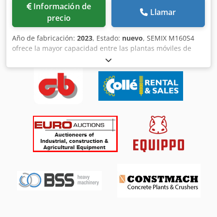
Información de
Llamar
precio
Año de fabricación:
2023
, Estado:
nuevo
, SEMIX M160S4
ofrece la mayor capacidad entre las plantas móviles de
dosificación de hormigón que se fabrican en el mundo.
SEMIX Mobile 160S4 está equipada con mezcladoras de
hormigón de doble eje con una capacidad de 6000/4000.
En las mezcladoras de hormigón SEMIX se utiliza NiHard4
o Hardox 450, según la proporción de silicio de la receta de
hormigón. Los depósitos de almacenamiento de áridos
pueden ser abastecidos por cargadoras sobre ruedas
mediante una sola rampa. Los áridos se pesan en la cinta
transportadora de pesaje, que los traslada a la cinta
transportadora de transferencia. El uso de dos cintas
transportadoras separadas garantiza la precisión en el
pesaje y optimiza el rendimiento, lo que permite obtener
mayores volúmenes de hormigón. Todos los depósitos de
almacenamiento de áridos SEMIX tienen una forma
trapezoidal curva para proporcionar una resistencia
adicional. Dcodpsgazbnjfx Af Eek Todas las plantas móviles