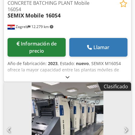
CONCRETE BATCHING PLANT Mobile
160S4
SEMIX
Mobile 160S4
Zagreb
12.279 km
Información de
Llamar
precio
Año de fabricación:
2023
, Estado:
nuevo
, SEMIX M160S4
ofrece la mayor capacidad entre las plantas móviles de
dosificación de hormigón del mundo. Dcsdpfx Ajgazafef
Esk SEMIX Mobile 160S4 está equipada con dos
Clasificado
mezcladoras de hormigón de doble eje con una capacidad
de 6000/4000 litros. En las mezcladoras de hormigón
SEMIX, se utilizan materiales de desgaste NiHard4 o
Hardox 450, según la proporción de silicio de la fórmula
del hormigón. Los depósitos de almacenamiento de áridos
pueden ser alimentados por cargadoras de ruedas
mediante una única rampa. Los áridos se pesan en la cinta
transportadora de pesaje, que los transfiere a la cinta