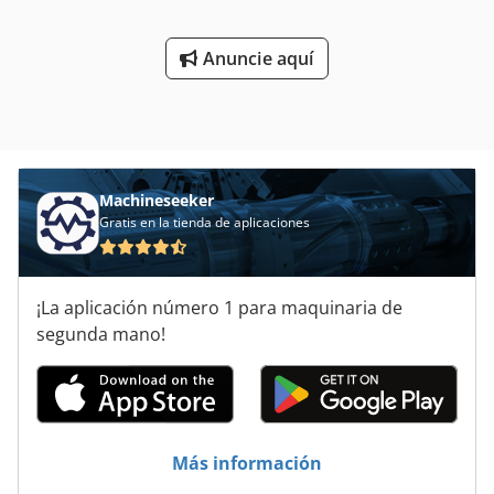
de dosificación de hormigón SEMIX están controladas por
un sistema SCADA con un PLC Schneider integrado. Los
usuarios pueden realizar un seguimiento de todos los
Anuncie aquí
materiales utilizados e integrarlos en su sistema CRM. El
equipo de ingeniería de SEMIX puede intervenir en el
sistema de automatización en línea para brindar
asistencia.
Machineseeker
Gratis en la tienda de aplicaciones
¡La aplicación número 1 para maquinaria de
segunda mano!
Más información