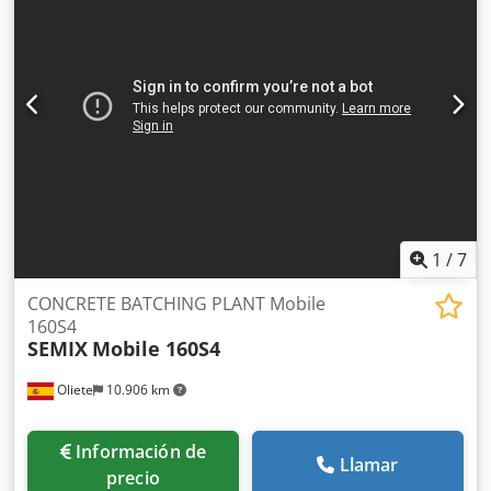
minuto: 300 Longitud del remache: 20 mm Profundidad
máxima de perforación: 5 mm Diámetro de corte: 5 mm
Dimensiones en planta (ancho): 1.300 mm Dimensiones en
planta (largo): 2.690 mm Potencia del motor principal: 7,5
kW Peso neto: 3.100 kg Peso bruto: 3.700 kg
1
/
7
CONCRETE BATCHING PLANT Mobile
160S4
SEMIX
Mobile 160S4
Oliete
10.906 km
Información de
Llamar
precio