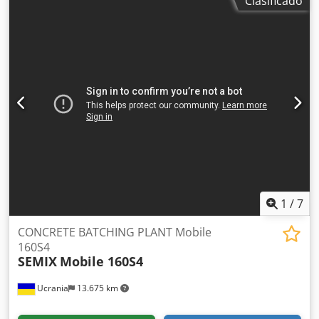
Clasificado
1
/
7
CONCRETE BATCHING PLANT Mobile
160S4
SEMIX
Mobile 160S4
Ucrania
13.675 km