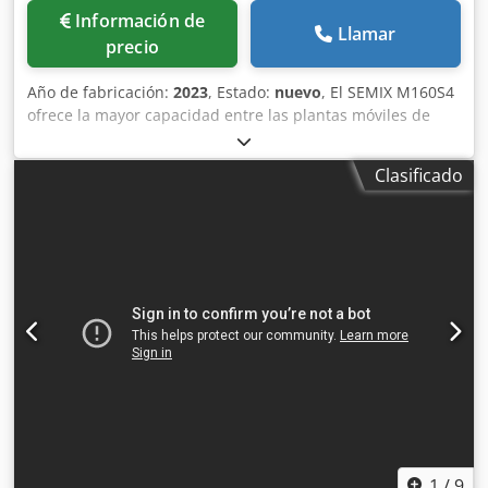
Información de
Llamar
precio
Año de fabricación:
2023
, Estado:
nuevo
, El SEMIX M160S4
ofrece la mayor capacidad entre las plantas móviles de
dosificación de hormigón a nivel mundial. El SEMIX Móvil
160S4 está equipado con mezcladoras de hormigón de
Clasificado
doble eje con una capacidad de 6000/4000. En las
mezcladoras de hormigón SEMIX se utilizan materiales de
desgaste NiHard4 o Hardox 450, según la proporción de
silicio de la receta del hormigón. Dsdpogazamsfx Af Eeck
Los depósitos de almacenamiento de áridos pueden ser
alimentados por cargadoras sobre ruedas mediante una
única rampa. Los áridos se pesan en la cinta
transportadora de pesaje, que los transfiere a la cinta
transportadora de transferencia. El uso de dos cintas
transportadoras separadas garantiza una mayor precisión
en el pesaje y un mejor rendimiento para lograr una
mayor producción de hormigón. Todos los depósitos de
almacenamiento de áridos SEMIX tienen una forma
trapezoidal curva para proporcionar una resistencia
1
/
9