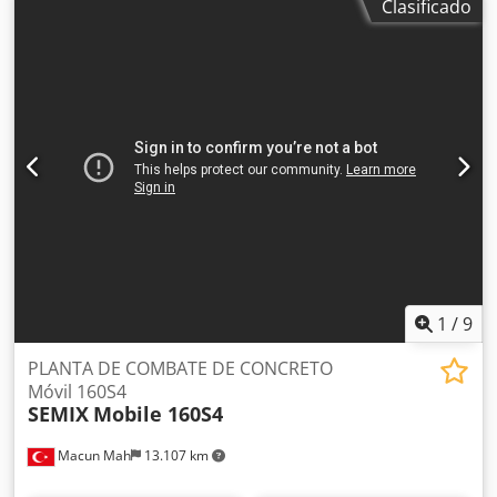
Clasificado
Mod. TBH 500/D/30/12 VZ0200B) 1° Combinada Perfiladora-
canteadora doble "HOMAG" Mod. KFL 525/8/A3/15 Dodsdt
Rgvepfx Af Eeck VZ0200C) Rodillo de conexión "HOMAG"
Mod. TDL 310/30/12con gira-piezas (90°) con doble cono
(desde longitudinal a transversal) VZ0200D) 2° Combinada
Perfiladora-canteadora doble "HOMAG" Mod. KFL
526/10/A3/30 VZ0200E) Rodillo de conexión "HOMAG" Mod.
TDL 510/25/12 con gira-piezas (90°) con doble cono (desde
transversal a longitudinal) VZ0200F) Cepillo limpiador
"WANDRES" VZ0200G) Descargador a puente (Doble
estación) "BARGSTEDT" Mod. TSP 410/D/25/12
1
/
9
PLANTA DE COMBATE DE CONCRETO
Móvil 160S4
SEMIX
Mobile 160S4
Macun Mah
13.107 km