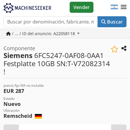
Vender
Buscar
/ ... / ID del anuncio: A22058118
Componente
Siemens
6FC5247-0AF08-0AA1
Festplatte 10GB SN:T-V72082314
!
precio fijo IVA no incluído
EUR 287
Estado
Nuevo
Ubicación
Remscheid