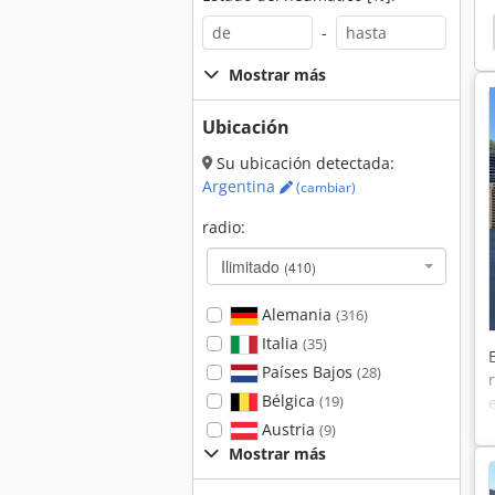
gsmaschine
Plataforma Continua
Plataforma
-
Mostrar más
Ubicación
Su ubicación detectada:
Argentina
(cambiar)
radio:
Ilimitado
(410)
Alemania
(316)
Italia
(35)
Países Bajos
(28)
Bélgica
(19)
Austria
(9)
Mostrar más