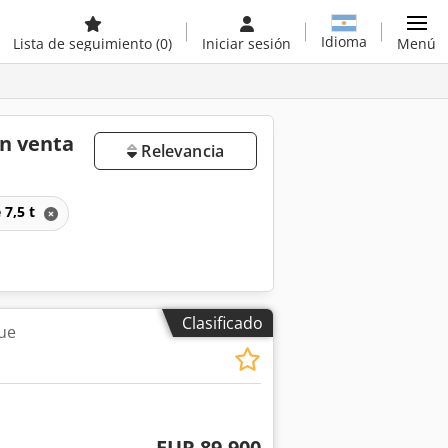
Idioma
Lista de seguimiento
(0)
Iniciar sesión
Menú
n venta
Relevancia
 7,5 t
Clasificado
ue
EUR 89.900