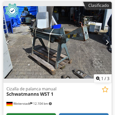
Clasificado
1
/
3
Cizalla de palanca manual
Schwatmanns
WST 1
Weiterstadt
12.104 km