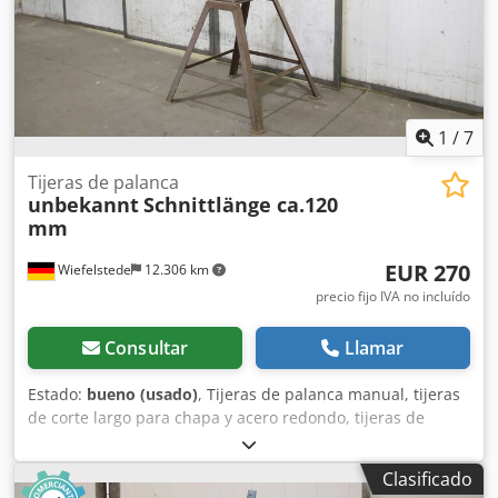
1
/
7
Tijeras de palanca
unbekannt
Schnittlänge ca.120
mm
EUR 270
Wiefelstede
12.306 km
precio fijo IVA no incluído
Consultar
Llamar
Estado:
bueno (usado)
, Tijeras de palanca manual, tijeras
de corte largo para chapa y acero redondo, tijeras de
palanca -Tijeras de palanca manual: tijeras para chapa con
tope y base estable -Longitud del inserto de corte: aprox.
Clasificado
160 mm -Brazo de palanca: con transmisión por cremallera