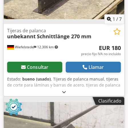
1
/
7
Tijeras de palanca
unbekannt
Schnittlänge 270 mm
EUR 180
Wiefelstede
12.306 km
precio fijo IVA no incluído
Consultar
Llamar
Estado:
bueno (usado)
, Tijeras de palanca manual, tijeras
de corte para láminas y barras de acero, tijeras de palanca
Dkedeibitfopfx Akajr -Tijeras de palanca manual: tijeras
para láminas y barras de acero -Longitud de la hoja de
Clasificado
corte: 300 mm -Barras de acero: hasta aproximadamente
17 mm -Dimensiones totales: 500/145/A1325 mm -
Dimensiones para el transporte: 1000/145/A450 mm -Peso:
38 kg