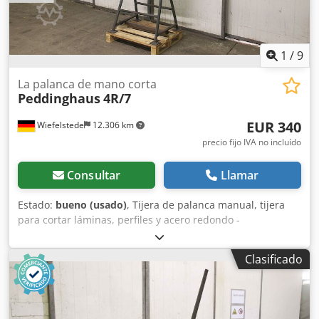
1
/
9
La palanca de mano corta
Peddinghaus
4R/7
EUR 340
Wiefelstede
12.306 km
precio fijo IVA no incluído
Consultar
Llamar
Estado:
bueno (usado)
, Tijera de palanca manual, tijera
para cortar láminas, perfiles y acero redondo -
Peddinghaus 4R/7, tijera para cortar perfiles, láminas y
acero redondo -Cuerpo de la tijera especialmente robusto,
Clasificado
fabricado en acero templado -Brazo de la palanca con:
muelle de seguridad -Sistema de sujeción ajustable de
forma continua -Grosor máximo de la lámina de acero: 7
mm -Diámetro máximo del acero redondo: 20 mm -Perfil