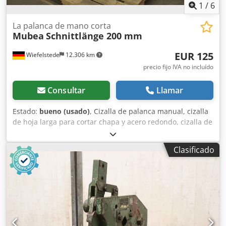
1
/
6
La palanca de mano corta
Mubea
Schnittlänge 200 mm
EUR 125
Wiefelstede
12.306 km
precio fijo IVA no incluído
Consultar
Llamar
Estado:
bueno (usado)
, Cizalla de palanca manual, cizalla
de hoja larga para cortar chapa y acero redondo, cizalla de
palanca. -Mubea: Cizalla para cortar chapa y acero
redondo -Longitud de la hoja de corte: 200 mm Dksdsfgi
Clasificado
Nmepfx Akajr -Dimensiones: 380/160/A1240 mm -Peso: 22
kg