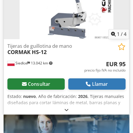
fabricada con acero de alta calidad. * Base incluida de
serie. Datos técnicos HS-1000: Dkodpjvzqluofx Akajr
Longitud de corte: 1000 mm Grosor de la chapa: 1,5 mm
Dimensiones: 1365 × 500 × 1700 mm Peso: 70 kg
Fabricante: Cormak
1
/
4
Tijeras de guillotina de mano
CORMAK
HS-12
EUR 95
Siedlce
13.042 km
precio fijo IVA no incluído
Consultar
Llamar
Estado:
nuevo
, Año de fabricación:
2026
, Tijeras manuales
diseñadas para cortar láminas de metal, barras planas y
varillas de acero. Fabricadas con placas de acero, estas
tijeras se caracterizan por su alta fiabilidad y su
funcionamiento sencillo. Tijeras manuales diseñadas para
cortar láminas de metal, barras planas y varillas de acero.