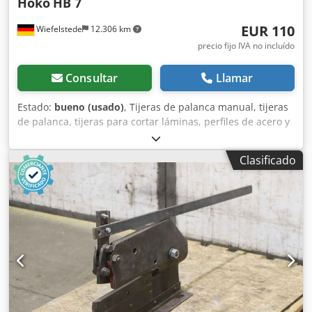
Hoko
HB 7
EUR 110
Wiefelstede
12.306 km
precio fijo IVA no incluído
Consultar
Llamar
Estado:
bueno (usado)
, Tijeras de palanca manual, tijeras
de palanca, tijeras para cortar láminas, perfiles de acero y
barras redondas, tijeras para láminas, tijeras para perfiles
de acero. -Fabricante: Hoko, tijera de palanca tipo HB 7 -
Clasificado
Láminas planas/barras: hasta 7 mm -Placas de chapa:
hasta 4 mm Dksdpoiaqmqsfx Akaer -Capacidad de corte:
ver foto de la placa de características -Sujeción inferior:
ajustable de forma continua -Dimensiones totales:
420/180/A1140 mm -Dimensiones de transporte:
920/180/A325 mm -Peso: 34 kg