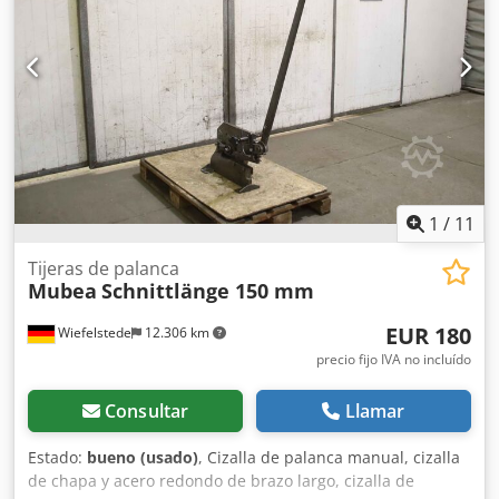
cuadrado: 18 mm -Longitud máxima de corte: 170 mm -
Datos de rendimiento para: material con una resistencia
de 450 N/mm² -Dimensiones: 770/650/A2250 mm -Peso: 91
kg Djdpfxsd D R Szs Akajkr
1
/
11
Tijeras de palanca
Mubea
Schnittlänge 150 mm
EUR 180
Wiefelstede
12.306 km
precio fijo IVA no incluído
Consultar
Llamar
Estado:
bueno (usado)
, Cizalla de palanca manual, cizalla
de chapa y acero redondo de brazo largo, cizalla de