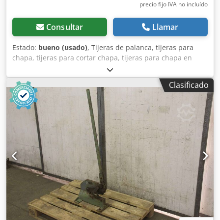
precio fijo IVA no incluído
Consultar
Llamar
Estado:
bueno (usado)
, Tijeras de palanca, tijeras para
chapa, tijeras para cortar chapa, tijeras para chapa en
plancha -Longitud de las hojas: 200 mm -Dimensiones:
350/100/A710 mm -Peso: 17,6 kg Dkedpfx Asd Rz Dyokasr
Clasificado