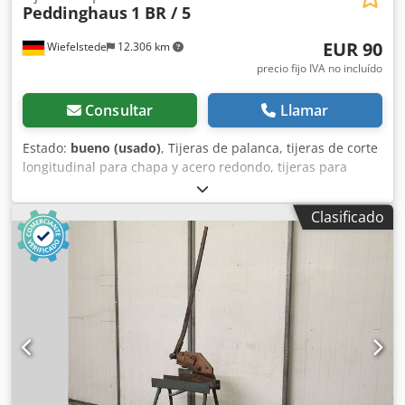
Peddinghaus
1 BR / 5
EUR 90
Wiefelstede
12.306 km
precio fijo IVA no incluído
Consultar
Llamar
Estado:
bueno (usado)
, Tijeras de palanca, tijeras de corte
longitudinal para chapa y acero redondo, tijeras para
chapa. -Fabricante: Peddinghaus, tijeras para chapa y
acero redondo, modelo 1 BR 5 -Chapa de acero: hasta 5
Clasificado
mm -Acero redondo: hasta 11 mm -Longitud de la hoja:
150 mm -Brazo de palanca con: resorte de seguridad -
Cantidad: 1 tijera de palanca disponible -Precio: por
unidad -Dimensiones: 275/100/A1180 mm Dedpfx Aksfgi
Nqoajkr -Peso: 11 kg/unidad