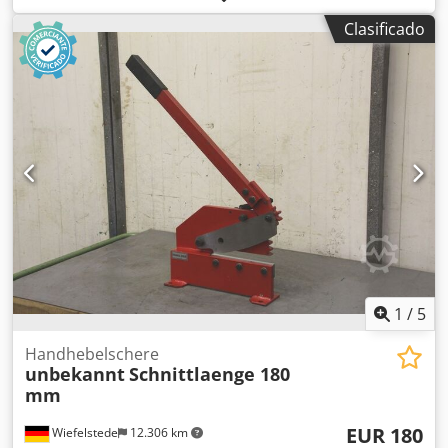
Mubea, tijeras para cortar láminas y barras redondas -
Clasificado
Longitud de la cuchilla: 200 mm -Barra redonda: hasta
aproximadamente 20 mm -Perfil rectangular: hasta
aproximadamente 19 x 19 mm -Brazo de palanca: con
transmisión de cremallera -Dimensiones totales:
455/170/A1540 mm -Dimensiones para el transporte:
1230/170/A440 mm -Peso: 49 kg
1
/
5
Handhebelschere
unbekannt
Schnittlaenge 180
mm
EUR 180
Wiefelstede
12.306 km