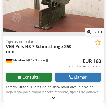
1
/
10
Tijeras de palanca
VEB Pels
HS 7 Schnittlänge 250
mm
EUR 160
Wiefelstede
12.306 km
precio fijo IVA no incluído
Consultar
Llamar
Estado:
usado
, Tijeras de palanca manuales, tijeras de
hoja larga para chapa y acero redondo, tijeras de palanca,
tijeras para chapa metálica, tijeras para acero perfilado
Dkjdpfsv Eakbjx Akaer -Entrega: en estado actual tal y