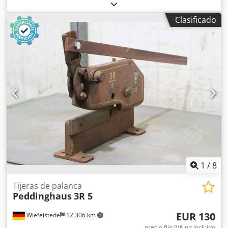
palanca -Fabricante: Mubea, cizalla de chapa y acero
redondo -Longitud del inserto de corte: 200 mm Dksdeif
Clasificado
Azuepfx Akaor -Chapa de acero: hasta 7 mm -Barra
plana/chapa: hasta 100 x 9 mm -Acero redondo: hasta 20
mm -Perfil rectangular: hasta 18 x 18 mm -Brazo de
palanca: con transmisión de cremallera -Dimensiones
totales: 540/180/A1570 mm -Dimensiones para el
transporte: 1250/180/A490 mm -Peso: 44 kg
1
/
8
Tijeras de palanca
Peddinghaus
3R 5
EUR 130
Wiefelstede
12.306 km
precio fijo IVA no incluído