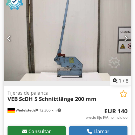
-Sujeción inferior: ajustable de forma continua -
Dimensiones totales: 1000/780/A1870 mm Dkodeibw Dxjpfx
Akaer -Dimensiones para el transporte: 1000/780/A1300
mm -Peso: 100 kg
1
/
8
Tijeras de palanca
VEB
ScDH 5 Schnittlänge 200 mm
EUR 140
Wiefelstede
12.306 km
precio fijo IVA no incluído
Consultar
Llamar