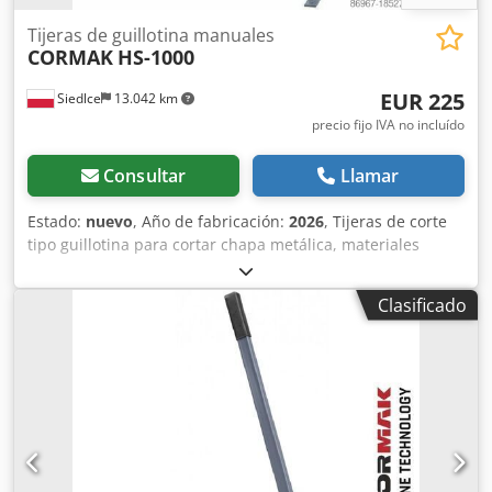
Tijeras de guillotina manuales
CORMAK
HS-1000
EUR 225
Siedlce
13.042 km
precio fijo IVA no incluído
Consultar
Llamar
Estado:
nuevo
, Año de fabricación:
2026
, Tijeras de corte
tipo guillotina para cortar chapa metálica, materiales
blandos, linóleo y plásticos. La construcción sólida y el uso
de hojas de acero de alta calidad garantizan un corte
Clasificado
preciso de diversos materiales. La máquina requiere poco
esfuerzo físico durante su funcionamiento. Características
de la máquina: * La máquina está diseñada para un corte
rápido y preciso de diversos materiales. * Tijeras
imprescindibles para cualquier taller, aficionado y garaje
de bricolaje. * La máquina se puede fijar al suelo. *
Palanca con empuñadura de goma para un agarre
cómodo. * Construcción estable y robusta. * Hoja