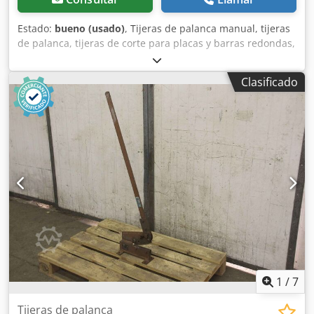
Estado:
bueno (usado)
, Tijeras de palanca manual, tijeras
de palanca, tijeras de corte para placas y barras redondas,
tijeras para placas, tijeras para perfiles de acero
Dsdpsibriiefx Akaekr -Fabricante: Peddinghaus, tijeras de
Clasificado
palanca para placas y barras redondas -Placas de acero:
hasta 7 mm -Barras redondas: hasta 20 mm -Perfiles
rectangulares: hasta 18 x 18 mm -Sistema de sujeción: -
Dimensiones totales: 480/210/A1360 mm -Dimensiones
para el transporte: 1070/210/A470 mm -Peso: 41 kg
1
/
7
Tijeras de palanca