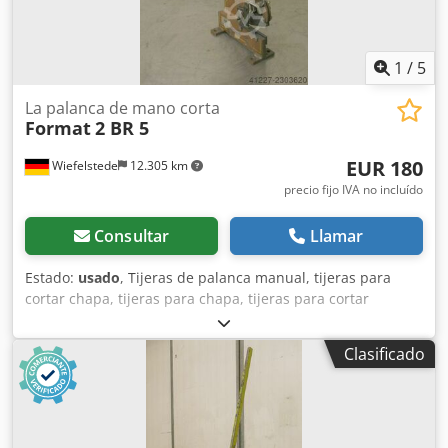
1
/
5
La palanca de mano corta
Format
2 BR 5
EUR 180
Wiefelstede
12.305 km
precio fijo IVA no incluído
Consultar
Llamar
Estado:
usado
, Tijeras de palanca manual, tijeras para
cortar chapa, tijeras para chapa, tijeras para cortar
láminas de metal -Dimensiones de las hojas: 100 x 5 mm
Dkjdpfxechlyfo Akasr -Dimensiones: 280/100/A980 mm -
Clasificado
Peso: 10 kg