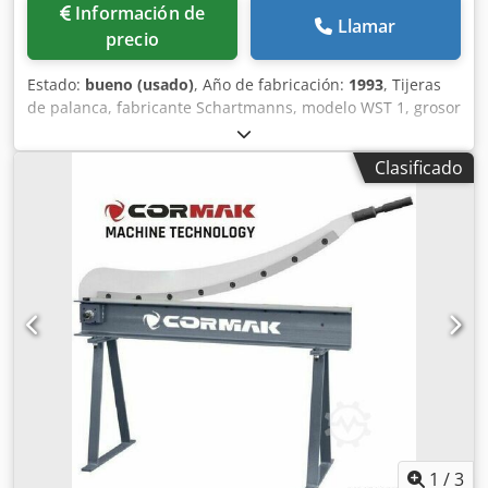
Información de
Llamar
precio
Estado:
bueno (usado)
, Año de fabricación:
1993
, Tijeras
de palanca, fabricante Schartmanns, modelo WST 1, grosor
de corte 1,5 mm, año de fabricación 1993, con tope lateral.
Dodpfx Akszmmvpoajkr
Clasificado
1
/
3