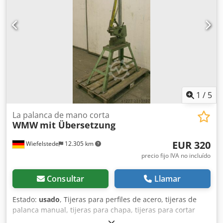
1
/
5
La palanca de mano corta
WMW
mit Übersetzung
EUR 320
Wiefelstede
12.305 km
precio fijo IVA no incluído
Consultar
Llamar
Estado:
usado
, Tijeras para perfiles de acero, tijeras de
palanca manual, tijeras para chapa, tijeras para cortar
chapa, tijeras para cortar láminas de metal Dkjdpfocht Utjx