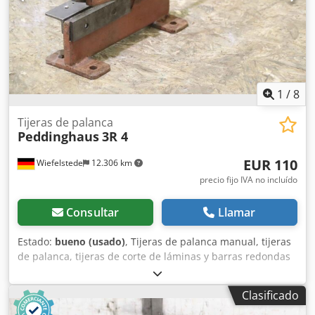
90 kg.
1
/
8
Tijeras de palanca
Peddinghaus
3R 4
EUR 110
Wiefelstede
12.306 km
precio fijo IVA no incluído
Consultar
Llamar
Estado:
bueno (usado)
, Tijeras de palanca manual, tijeras
de palanca, tijeras de corte de láminas y barras redondas
de gran tamaño, tijeras para láminas, tijeras para perfiles
de acero. -Fabricante: Peddinghaus, tijeras de palanca
Clasificado
para láminas y barras redondas, modelo 3R 4. -Láminas de