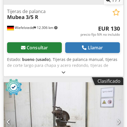
1
/
7
Tijeras de palanca
Mubea
3/5 R
EUR 130
Wiefelstede
12.306 km
precio fijo IVA no incluído
Consultar
Llamar
Estado:
bueno (usado)
, Tijeras de palanca manual, tijeras
de corte largo para chapa y acero redondo, tijeras de
palanca. -Fabricante: Mubea, tijeras para chapa y acero
redondo, modelo 3/5 R -Longitud de la hoja de corte: 200
Clasificado
mm -Chapa de acero: hasta 8 mm Dkodpfx Akjiachnsaer -
Sistema de sujeción: -Dimensiones totales: 385/160/A1280
mm -Dimensiones para el transporte: 960/160/A390 mm -
Peso: 22 kg