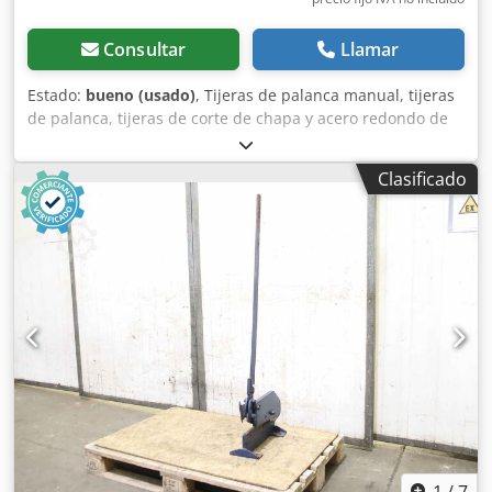
Consultar
Llamar
Estado:
bueno (usado)
, Tijeras de palanca manual, tijeras
de palanca, tijeras de corte de chapa y acero redondo de
hoja larga, tijeras para chapa, tijeras para perfiles de
acero. Djdpfx Aeiachkskaokr -Fabricante: Peddinghaus,
Clasificado
tijeras de palanca para chapa y acero redondo, modelo 3R
5. -Chapa de acero: hasta 5 mm. -Acero redondo: hasta 13
mm. -Dimensiones totales: 500/150/1025 mm (alto). -
Dimensiones para el transporte: 850/150/370 mm (alto). -
Peso: 22 kg.