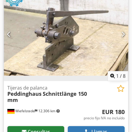
acero: hasta 4 mm. Djdpfx Aksibirzsaekr -Barras redondas:
hasta 11 mm. -Sistema de sujeción: -Dimensiones totales:
295/125/A865 mm. -Dimensiones para el transporte:
690/125/A310 mm. -Peso: 11 kg.
1
/
8
Tijeras de palanca
Peddinghaus
Schnittlänge 150
mm
EUR 180
Wiefelstede
12.306 km
precio fijo IVA no incluído
Consultar
Llamar