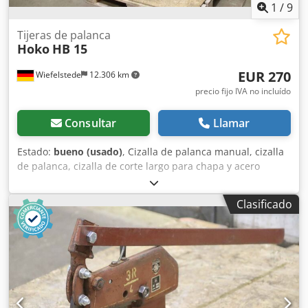
1
/
9
Tijeras de palanca
Hoko
HB 15
EUR 270
Wiefelstede
12.306 km
precio fijo IVA no incluído
Consultar
Llamar
Estado:
bueno (usado)
, Cizalla de palanca manual, cizalla
de palanca, cizalla de corte largo para chapa y acero
redondo, cizalla para chapa, cizalla para perfiles de acero.
-Fabricante: Hoko, cizalla de palanca, cizalla para perfiles
Clasificado
de acero, tipo HB 15. -Chapa de acero: hasta 10 mm. -Barra
plana/banda de acero: hasta 18 mm. -Acero redondo:
hasta 20 mm. Dkjdpfjiaqmiox Akaor -Placas de chapa:
hasta 6 mm. -Corte a inglete: 50 x 5. -Capacidad de corte:
ver foto de la placa de características. -Sistema de
sujeción: -Dimensiones totales: 670/200/A1670 mm. -
Dimensiones para el transporte: 1340/200/A510 mm. -Peso: