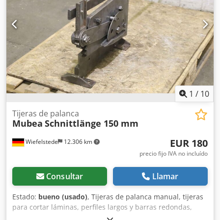
1
/
10
Tijeras de palanca
Mubea
Schnittlänge 150 mm
EUR 180
Wiefelstede
12.306 km
precio fijo IVA no incluído
Consultar
Llamar
Estado:
bueno (usado)
, Tijeras de palanca manual, tijeras
para cortar láminas, perfiles largos y barras redondas,
tijeras de palanca Dodpfx Aksibitmjaokr -Fabricante: