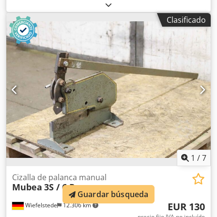
de gran formato -Hojas de las tijeras: 180 x 4 mm -
Dimensiones: 800/400/A900 mm -Peso: 60 kg Dksdpfsb A N
Clasificado
T Sex Akajr
1
/
7
Cizalla de palanca manual
Mubea
3S / 6 R
Guardar búsqueda
EUR 130
Wiefelstede
12.306 km
precio fijo IVA no incluído