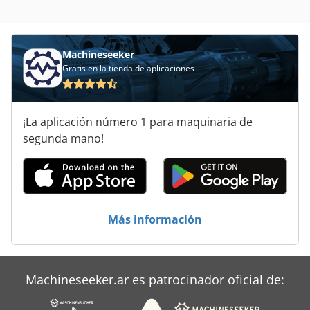
Refrigerador De Bebidas
Refrigerador De La Carga
Machineseeker
Sistema De Enfriamiento
Gratis en la tienda de aplicaciones
Sistema De Refrigeracion
¡La aplicación número 1 para maquinaria de
Transporte De Contenedores
segunda mano!
Unidad De Refrigeracion
Más información
Machineseeker.ar es patrocinador oficial de: