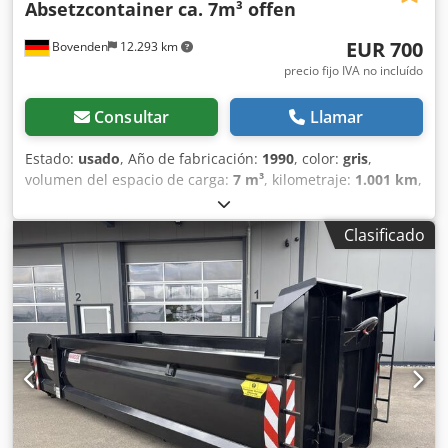
Absetzcontainer ca. 7m³ offen
EUR 700
Bovenden
12.293 km
precio fijo IVA no incluído
Consultar
Llamar
Estado:
usado
, Año de fabricación:
1990
, color:
gris
,
volumen del espacio de carga:
7 m³
, kilometraje:
1.001 km
,
primer registro:
01/1990
, tipo de engranaje:
otro
, cabina
del conductor:
otro
, Ubicación del vehículo: Bovenden,
Clasificado
Chedpfxjzrh Aho Aicoa Carrocería: Contenedor de
descarga de aprox. 7 m³, abierto. El fabricante y el año
exacto de fabricación no pueden determinarse, ya que la
placa de identificación ya no está presente.
¡ESPECIFICACIONES DE ACCESORIOS SIN GARANTÍA!
Reservado el derecho de modificaciones, venta previa y
errores.