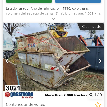
Estado:
usado
, Año de fabricación:
1990
, color:
gris
,
volumen del espacio de carga:
7 m³
, kilometraje:
1.001 km
,
primer registro:
01/1990
, tipo de engranaje:
otro
, cabina
del conductor:
otro
, Ubicación del vehículo: Bovenden,
Clasificado
Carrocería: Contenedor de descarga de aprox. 7 m³,
abierto. El fabricante y el año exacto de fabricación no
pueden determinarse, ya que la placa de identificación ya
no está presente. Chodpfx Aiszrh Anocsa
¡ESPECIFICACIONES DE ACCESORIOS SIN GARANTÍA!
Reservado el derecho de modificaciones, venta previa y
errores.
1
/
9
Contenedor de volteo