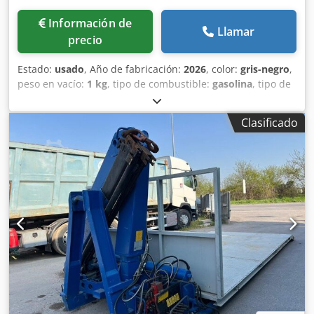
verificar la exactitud de los datos proporcionados con el
personal de ventas.
Información de
Llamar
precio
Estado:
usado
, Año de fabricación:
2026
, color:
gris-negro
,
peso en vacío:
1 kg
, tipo de combustible:
gasolina
, tipo de
engranaje:
mecánico
, TÍTULO: CONTENEDOR
DESMONTABLE ABIERTO PARA INERTES CON PUERTA
Clasificado
TRASERA DE UNA SOLA HOJA BASCULANTE - CONTENEDOR
TIPO BAÑERA PARA ROCA. Apto para vehículos de
carretera de 3 / 4 ejes o doble tracción. Contenedor de
forma redondeada reforzada con gancho de 600 mm,
refuerzo en el punto de flexión en la parte delantera, vigas
de 200 mm. Fondo apoyado sobre las vigas con ménsulas
laterales de soporte y plataforma de apoyo de 2,10 m de
ancho. REF.: 26-N-01 TIPOLOGÍA: inertes C NUEVO: sí TAPA:
no APERTURA: puerta única de hoja basculante
DIMENSIONES: LONGITUD TOTAL: 6,25 m ANCHO EXTERIOR
DE LA CAJA: 2,50 m PANEL FRONTAL: 1,50 m PANEL
TRASERO: 1,25 m PANEL LATERAL: 1,00 m VOL.: 14 m³
PESO: 1910 kg FONDO DE: 5 mm PARED DE: 4 mm COLOR: