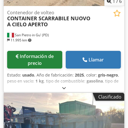
1
/
6
Contenedor de volteo
CONTAINER SCARRABILE NUOVO
A CIELO APERTO
San Pietro in Gu' (PD)
11.995 km
Información de
Llamar
precio
Estado:
usado
, Año de fabricación:
2025
, color:
gris-negro
,
peso en vacío:
1 kg
, tipo de combustible:
gasolina
, tipo de
engranaje:
mecánico
, TÍTULO: CONTENEDOR ABIERTO
PARA INERTES CON PUERTA TRASERA DE APERTURA ÚNICA
Clasificado
ABATIBLE – CONTENEDOR DE ROCA. Adecuado para
camiones de 3 / 4 ejes de carretera o doble tracción.
Contenedor de forma redondeada reforzada con gancho
de 600 mm, refuerzo en el punto de flexión en la parte
delantera, vigas de 200 mm. Fondo apoyado sobre las