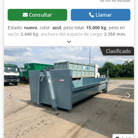
VB IVA no incluído
Consultar
Llamar
Estado:
nuevo
, color:
azul
, peso total:
15.000 kg
, peso en
vacío:
2.440 kg
, anchura del espacio de carga:
2.350 mm
,
longitud del espacio de carga:
6.500 mm
, altura del
espacio de carga:
1.500 mm
, Fabricante: WELPRO
Clasificado
Volumen: aprox. 22,91 m³ Cierre según la norma DIN
30722-1 Lona enrollable Puerta corredera para granel
Cjdpfxoiik Sge Aicjha Dimensiones interiores aproximadas:
6500 x 2350 x 1500 mm (largo x ancho x alto) Color: azul
genciana RAL 5010 Puertas de dos hojas con cierre tipo
holandés Barra de sujeción estándar de 1570 mm 2
unidades en stock en 93128 Regenstauf La entrega no es
un problema.