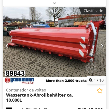
de carga:
2.380 mm
, longitud del espacio de carga:
6.000
mm
, altura del espacio de carga:
750 mm
, Contenedor de
Clasificado
cambio de carga de 11 m³ con compuerta basculante que
permite el paso de vehículos Dimensiones
(largo/ancho/alto) en mm: 6000/2380/750 La compuerta
basculante se puede plegar y permite el paso de vehículos
Fondo reforzado con perfil en U como perfil de soporte
Chodpszru Tajfx Aicoa 2 unidades de ojales de amarre de
3,15 t en la pared frontal 10 unidades de ojales de amarre
en la pared lateral La pared frontal tiene forma trapezoidal
hasta la altura del gancho Medida de bloqueo según la
norma DIN 3540 mm Perfil de cierre en los laterales, con
forma de tubo de pared gruesa Color RAL 7023, gris
hormigón
1
/
10
Contenedor de volteo
Wassertank-Abrollbehälter ca.
10.000L