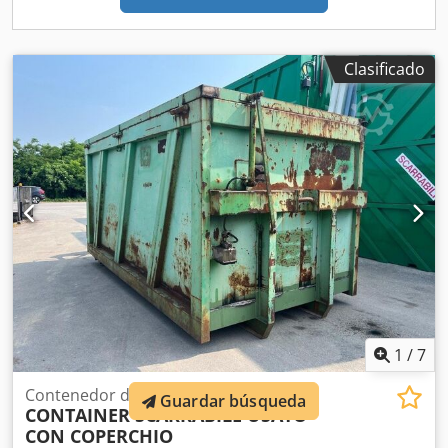
para obtener una comparación actualizada de precios y
condiciones. Para más información: Loris: 3484773001 URL:
#losespecialistasdeldescargable SCARRABILI AURORA
opera en el sector de la compra y venta de vehículos
Clasificado
industriales y comerciales, especializada principalmente
en el sector de residuos. Especializados en camiones,
remolques y equipos descargables. Con un parque de más
de 50 camiones y más de 150 cajas, contenedores con y sin
grúa descargable en stock para entrega inmediata. S.E.&O
Dada la cantidad de anuncios y detalles incluidos, Aurora
invita a verificar la exactitud de los datos proporcionados
con el personal de ventas.
1
/
7
Contenedor de volteo
Guardar búsqueda
CONTAINER SCARRABILE USATO
CON COPERCHIO