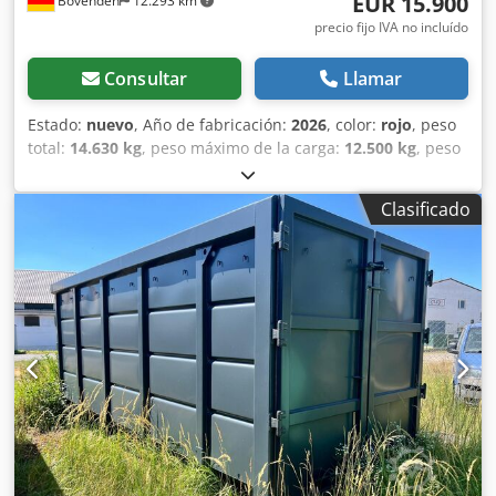
EUR 15.900
Bovenden
12.293 km
precio fijo IVA no incluído
Consultar
Llamar
Estado:
nuevo
, Año de fabricación:
2026
, color:
rojo
, peso
total:
14.630 kg
, peso máximo de la carga:
12.500 kg
, peso
en vacío:
2.130 kg
, tipo de engranaje:
otro
, cabina del
conductor:
otro
, Ubicación del vehículo: en tránsito /
Clasificado
camino, estructura de acero, descarga trasera. Estructura:
depósito de agua, contenedor enrollable, capacidad aprox.
de 10 000 litros. IMÁGENES DE ARCHIVO: depósito de agua
con plataforma, capacidad aprox. de 10 000 litros, según la
norma DIN 30722-1. - Dimensiones interiores (largo x
ancho x alto): 5400 x 2394 x aprox. 1000 mm (depósito:
4600 mm, plataforma: 800 mm). - Dimensiones totales
(largo x ancho x alto): 5683 mm x 2394 mm x 1616 mm. -
Calidad del material: S235 (St-37). - Chapa de la base /
chapa de las paredes: chapa de la base, grosor de 5 mm;
laterales, 3 mm; techo y pared trasera, 4 mm. - En la parte
trasera, una plataforma de chapa antideslizante de 5 mm.