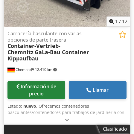
1
/
12
Carrocería basculante con varias
opciones de parte trasera
Container-Vertrieb-
Chemnitz
GaLa-Bau Container
Kippaufbau
Chemnitz
12.410 km
Información de
Llamar
precio
Estado:
nuevo
, Ofrecemos contenedores
basculantes/contenedores para trabajos de jardinería con
portón trasero transitable y con resorte, compuerta
hidráulica tipo Sörling, compuerta hidráulica tipo francesa,
Clasificado
todo ello con diseño sin refuerzos, y fabricado bajo pedido.