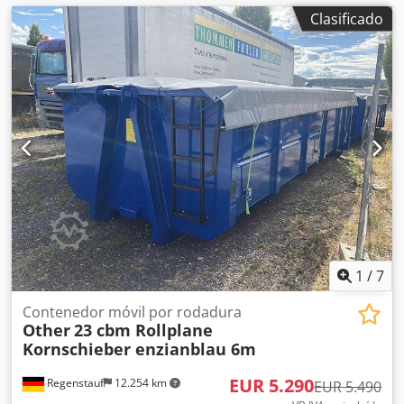
Clasificado
1
/
7
Contenedor móvil por rodadura
Other
23 cbm Rollplane
Kornschieber enzianblau 6m
EUR 5.290
Regenstauf
12.254 km
EUR 5.490