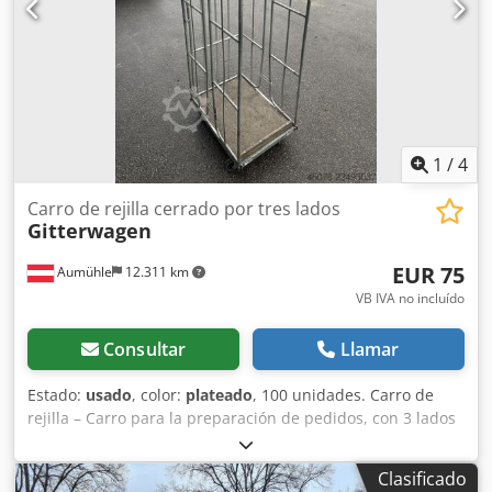
SIN GARANTÍA; se reserva el derecho a realizar cambios, a
la venta previa y a los errores.
1
/
4
Carro de rejilla cerrado por tres lados
Gitterwagen
EUR 75
Aumühle
12.311 km
VB IVA no incluído
Consultar
Llamar
Estado:
usado
, color:
plateado
, 100 unidades. Carro de
rejilla – Carro para la preparación de pedidos, con 3 lados
cerrados, usado. 🧰 Características del producto: •
Fabricante: No especificado • Estado: usado, consulte las
Clasificado
fotos • Color: galvanizado • Dimensiones exteriores: 575 x