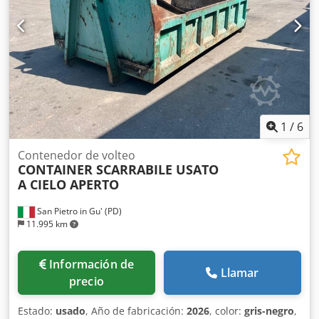
principalmente en el sector de residuos. Especialistas en
camiones, remolques y equipos desmontables.
Disponibilidad inmediata de más de 50 camiones y más de
150 cajas, contenedores con y sin grúa desmontable.
S.E.&O. Dada la cantidad de anuncios y detalles, Aurora
invita a verificar la exactitud de los datos presentados con
su personal de ventas. Cjdpfx Aijvimlyocoha
1
/
6
Contenedor de volteo
CONTAINER SCARRABILE USATO
A CIELO APERTO
San Pietro in Gu' (PD)
11.995 km
Información de
Llamar
precio
Estado:
usado
, Año de fabricación:
2026
, color:
gris-negro
,