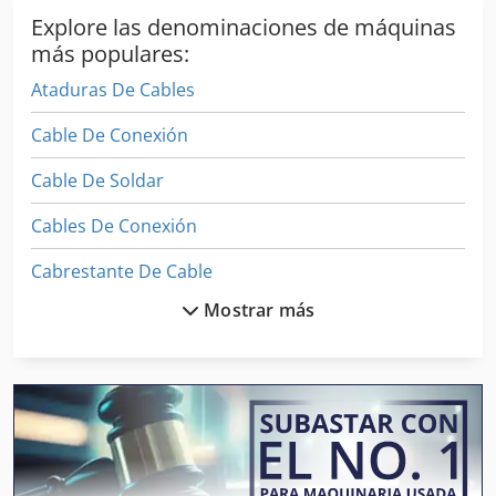
Explore las denominaciones de máquinas
más populares:
Ataduras De Cables
Cable De Conexión
Cable De Soldar
Cables De Conexión
Cabrestante De Cable
Mostrar más
Cabrestante De Tracción De Cable
Carrete De Alambre
Caso De Alimentación De Alambre
Costura De Alambre