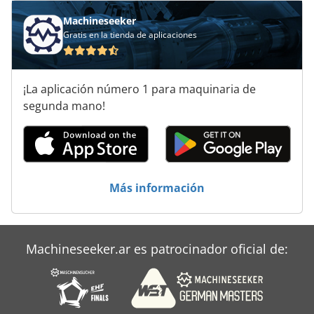
Máquina De Corte De Cable
Machineseeker
Ranura Para Cable De
Gratis en la tienda de aplicaciones
Reciclaje De Cables
Transportador De Cable
¡La aplicación número 1 para maquinaria de
segunda mano!
Tubos De La Ranura De La Bobina
Más información
Machineseeker.ar es patrocinador oficial de: