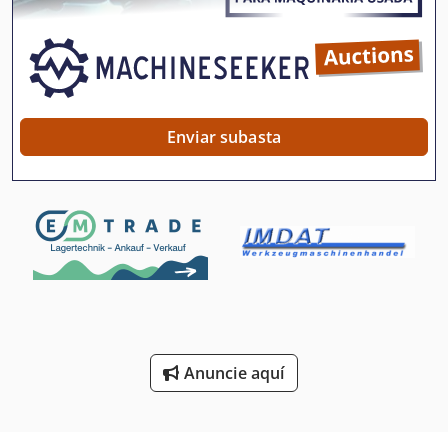
Estaciones De Servicio
Estante De Carrusel
Estante De La Bandeja
Estante De La Cesta De Malla
Enviar subasta
Estanterias De Palets
Estanterias Para Palets
Estanterías De Acero Inoxidable
Estanterías De Carga Pesada
Estantes De Almacenamiento
Maquina De Bobina
Anuncie aquí
Máquina De Bobina De Bobina