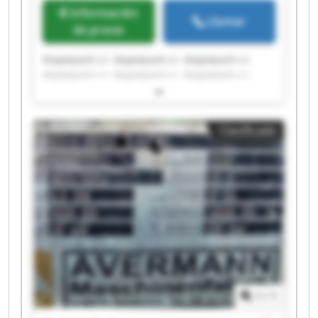
Información
Llamar
de precio
Daypepack s.l. daypepack s.l. daypepack s.l.
daypepack s.l. daypepack s.l. daypepack s.l.
daypepack s.l. daypepack s.l. daypepack s.l.
daypepack s.l. daypepack s.l. daypepack s.l.
daypepack s.l. daypepack s.l. daypepack s.l.
Clasificado
daypepack s.l. daypepack s.l. daypepack s.l.
daypepack s.l. daypepack s.l.
1
/
1