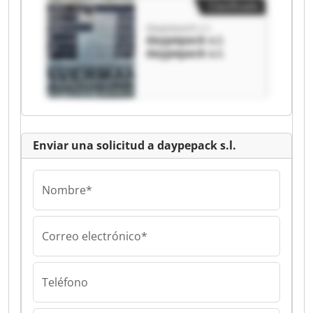
Clasificado
daypepack s.l.
daypepack s.l.
daypepack s.l.
Enviar una solicitud a daypepack s.l.
Nombre*
Correo electrónico*
Teléfono