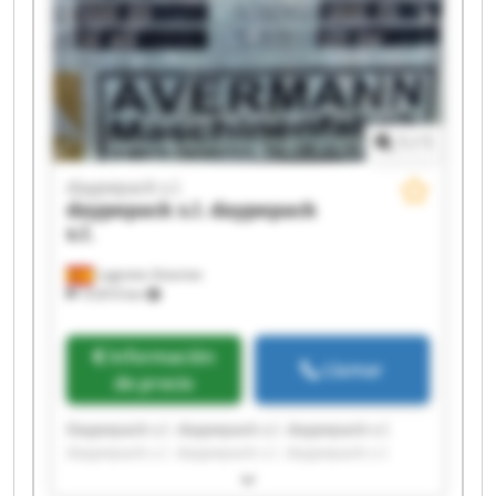
1
/
1
daypepack s.l.
daypepack s.l.
daypepack
s.l.
Lugones Asturias
10.810 km
Información
Llamar
de precio
Daypepack s.l. daypepack s.l. daypepack s.l.
daypepack s.l. daypepack s.l. daypepack s.l.
daypepack s.l. daypepack s.l. daypepack s.l.