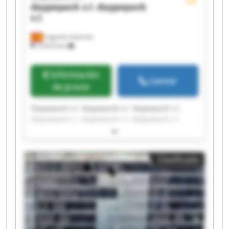
daypepack s.l.
daypepack
s.l.
Lugones Asturias
10.810 km
Información
Llamar
de precio
Daypepack s.l. daypepack s.l. daypepack s.l.
daypepack s.l. daypepack s.l. daypepack s.l.
daypepack s.l. daypepack s.l. daypepack s.l.
daypepack s.l. daypepack s.l. daypepack s.l.
daypepack s.l. daypepack s.l. daypepack s.l.
Clasificado
daypepack s.l. daypepack s.l. daypepack s.l.
daypepack s.l. daypepack s.l.