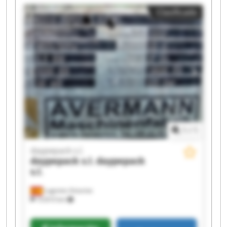
daypepack s.l. daypepack s.l. daypepack s.l.
Clasificado
daypepack s.l. daypepack s.l. daypepack s.l.
daypepack s.l. daypepack s.l.
1
/
1
daypepack s.l.
daypepack s.l.
daypepack
s.l.
Lugones Asturias
10.810 km