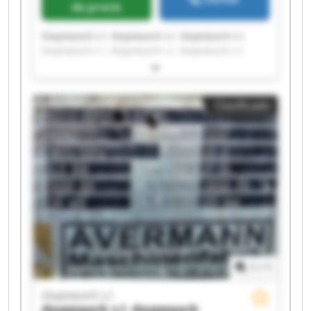
de precio
Daypepack s.l. daypepack s.l. daypepack s.l.
daypepack s.l. daypepack s.l. daypepack s.l.
daypepack s.l. daypepack s.l. daypepack s.l.
daypepack s.l. daypepack s.l. daypepack s.l.
daypepack s.l. daypepack s.l. daypepack s.l.
Clasificado
daypepack s.l. daypepack s.l. daypepack s.l.
daypepack s.l. daypepack s.l.
1
/
1
daypepack s.l.
daypepack s.l.
daypepack