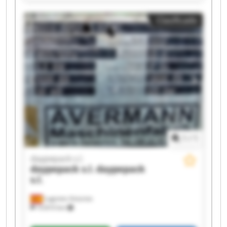
daypepack s.l. daypepack s.l. daypepack s.l.
daypepack s.l. daypepack s.l. daypepack s.l.
Clasificado
daypepack s.l. daypepack s.l. daypepack s.l.
daypepack s.l. daypepack s.l.
1
/
1
daypepack s.l.
daypepack s.l.
daypepack
s.l.
Lugones Asturias
10.810 km