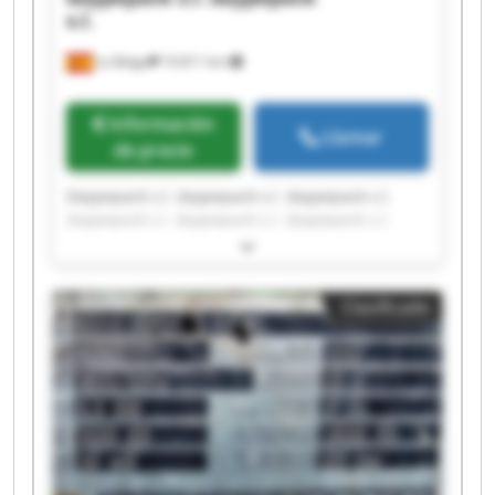
s.l.
La Belga
10.811 km
Información
Llamar
de precio
Daypepack s.l. daypepack s.l. daypepack s.l.
daypepack s.l. daypepack s.l. daypepack s.l.
daypepack s.l. daypepack s.l. daypepack s.l.
daypepack s.l. daypepack s.l. daypepack s.l.
daypepack s.l. daypepack s.l. daypepack s.l.
Clasificado
daypepack s.l. daypepack s.l. daypepack s.l.
daypepack s.l. daypepack s.l.