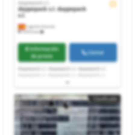
daypepack s.l.
daypepack s.l.
daypepack
s.l.
Lugones Asturias
10.810 km
Información
Llamar
de precio
Daypepack s.l. daypepack s.l. daypepack s.l.
daypepack s.l. daypepack s.l. daypepack s.l.
daypepack s.l. daypepack s.l. daypepack s.l.
daypepack s.l. daypepack s.l. daypepack s.l.
daypepack s.l. daypepack s.l. daypepack s.l.
Clasificado
daypepack s.l. daypepack s.l. daypepack s.l.
daypepack s.l. daypepack s.l.