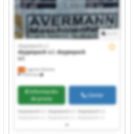
1
/
1
daypepack s.l.
daypepack s.l.
daypepack
s.l.
Lugones Asturias
10.810 km
Información
Llamar
de precio
Daypepack s.l. daypepack s.l. daypepack s.l.
daypepack s.l. daypepack s.l. daypepack s.l.
daypepack s.l. daypepack s.l. daypepack s.l.
daypepack s.l. daypepack s.l. daypepack s.l.