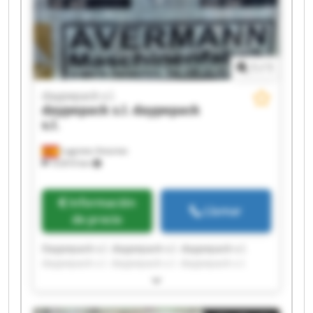
1
/
1
daypepack s.l.
daypepack s.l.
daypepack
s.l.
Lugones Asturias
10.810 km
Información
Llamar
de precio
Daypepack s.l. daypepack s.l. daypepack s.l.
daypepack s.l. daypepack s.l. daypepack s.l.
daypepack s.l. daypepack s.l. daypepack s.l.
daypepack s.l. daypepack s.l. daypepack s.l.
daypepack s.l. daypepack s.l. daypepack s.l.