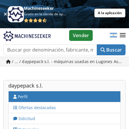
Machineseeker
A la aplicación
Gratis en la tienda de aplicaciones
Vender
Buscar
/ ... / daypepack s.l. - máquinas usadas en Lugones Asturia
daypepack s.l.
Perfil
Ofertas destacadas
Solicitud