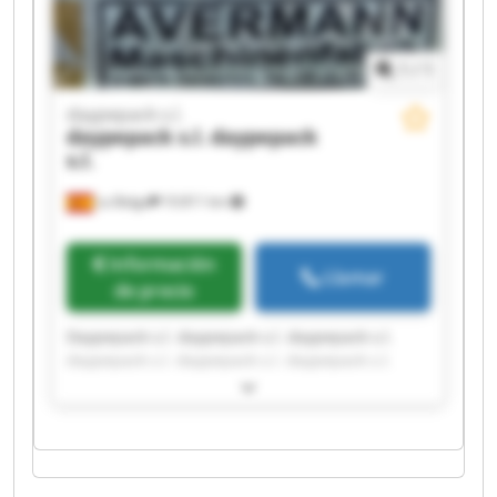
1
/
1
daypepack s.l.
daypepack s.l.
daypepack
s.l.
La Belga
10.811 km
Información
Llamar
de precio
Daypepack s.l. daypepack s.l. daypepack s.l.
daypepack s.l. daypepack s.l. daypepack s.l.
daypepack s.l. daypepack s.l. daypepack s.l.
daypepack s.l. daypepack s.l. daypepack s.l.
daypepack s.l. daypepack s.l. daypepack s.l.
daypepack s.l. daypepack s.l. daypepack s.l.
daypepack s.l. daypepack s.l.