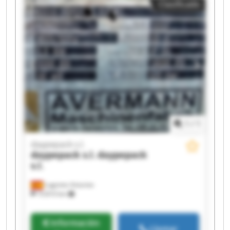
Clasificado
daypepack s.l. daypepack s.l. daypepack s.l.
daypepack s.l. daypepack s.l.
1
/
1
daypepack s.l.
daypepack s.l.
daypepack
s.l.
Lugones Asturias
10.810 km
Información
Llamar