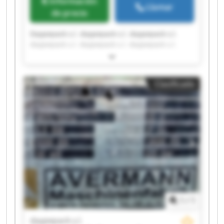
Información
Llamar
de precio
Daypepack s.l. daypepack s.l. daypepack s.l.
daypepack s.l. daypepack s.l. daypepack s.l.
daypepack s.l. daypepack s.l. daypepack s.l.
daypepack s.l. daypepack s.l. daypepack s.l.
daypepack s.l. daypepack s.l. daypepack s.l.
Clasificado
daypepack s.l. daypepack s.l. daypepack s.l.
daypepack s.l. daypepack s.l.
1
/
1
daypepack s.l.