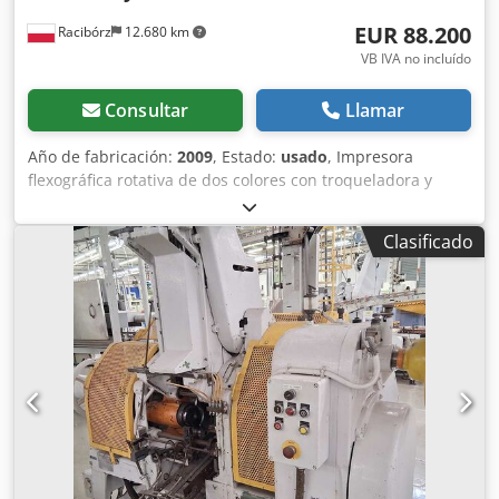
EUR 88.200
Racibórz
12.680 km
VB IVA no incluído
Consultar
Llamar
Año de fabricación:
2009
, Estado:
usado
, Impresora
flexográfica rotativa de dos colores con troqueladora y
apiladora integradas. DATOS TÉCNICOS: Año de
fabricación: 2009 Número de serie: 0904K02 Dkodpfehbvq
Clasificado
Hjx Adior Velocidad máxima: 70 unidades/min. Velocidad
económica: 50 unidades/min. Tamaño máximo de la hoja:
3000 x 2000 mm Tamaño mínimo de la hoja: 600 x 350 mm
Tamaño máximo de impresión: 2900 x 1900 mm Grosor del
cartón: 2-10 mm Grosor de la plancha: 4-7 mm Corrección
axial: ± 8 mm Longitud máxima de la ranura: 350 mm
Ancho de la ranura: 7 mm Motor principal: 7,5 kW Potencia
total: 15 kW Dimensiones: 6000 mm x 3050 mm x 1900 mm
Peso: 28000 kg DESCRIPCIÓN: El precio incluye la puesta en
marcha, la asistencia técnica, la formación y la garantía de
inicio.