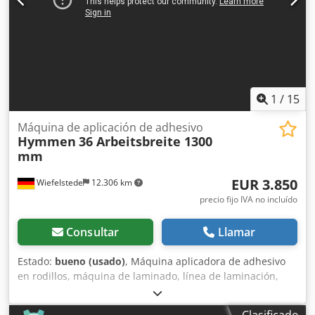
1
/
15
Máquina de aplicación de adhesivo
Hymmen
36 Arbeitsbreite 1300
mm
EUR 3.850
Wiefelstede
12.306 km
precio fijo IVA no incluído
Consultar
Llamar
Estado:
bueno (usado)
, Máquina aplicadora de adhesivo
en rodillos, máquina de laminado, línea de laminación,
instalación de laminado, máquina de recubrimiento. -
Fabricante: Hymmen, máquina aplicadora de adhesivo,
Clasificado