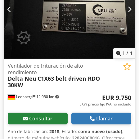
1
/
4
Ventilador de trituración de alto
rendimiento
Delta Neu
C1X63 belt driven RDO
30KW
EUR 9.750
Leonberg
12.050 km
EXW precio fijo IVA no incluído
Consultar
Llamar
Año de fabricación:
2018
, Estado:
como nuevo (usado)
,
número de máquina/vehículo:
228240C0016
, Ofrecemos