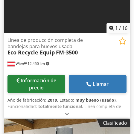
1
/
16
Línea de producción completa de
bandejas para huevos usada
Eco Recycle Equip
FM-3500
Wien
12.450 km
Información de
Llamar
precio
Año de fabricación:
2019
, Estado:
muy bueno (usado)
,
Funcionalidad:
totalmente funcional
, Línea completa de
segunda mano para la producción de bandejas de huevos
(pulpa moldeada) – 3500 unidades/hora Línea completa de
Clasificado
segunda mano para la producción de pulpa moldeada,
utilizada para fabricar bandejas de huevos y una amplia