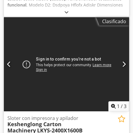
funcional
, Modelo D2: Dsdpoya Hflofx Adiskr Dimensiones
medibles de la hoja: 100 - 1600 mm. Escala: 1/2 mm.
Precisión de medición: 1/2 mm (1/10 mm posible).
Clasificado
Desviaciones angulares: 1/2 mm Iluminación integrada sin
deslumbramiento: 3 tubos fluorescentes (174 vatios)
Tensión: 220 V - 50 Hz Dimensiones exteriores en mm:
1775 x 1150 x 220 Peso (sin marco de hierro): ± 86 kg
1
/
3
Sloter con impresora y apilador
Keshenglong Carton
Machinery
LKYS-2400X1600B