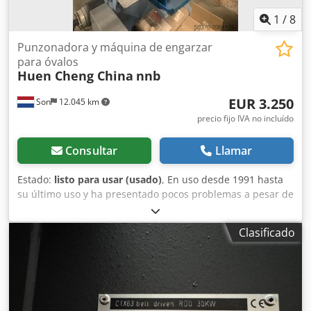
1
/
8
Punzonadora y máquina de engarzar
para óvalos
Huen Cheng China
nnb
EUR 3.250
Son
12.045 km
precio fijo IVA no incluído
Consultar
Llamar
Estado:
listo para usar (usado)
, En uso desde 1991 hasta
su último uso y ha presentado pocos problemas a pesar de
ser una máquina china de punzonado y remachado de
ojales ovalados de los años 90. Dedjx Nd U Dopfx Adiokr
Clasificado