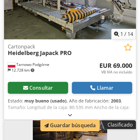
1
/
14
Cartonpack
Heidelberg
Japack PRO
EUR 69.000
Tarnowo Podgórne
12.728 km
VB IVA no incluído
Consultar
Llamar
Estado:
muy bueno (usado)
, Año de fabricación:
2003
,
Tamaño: Longitud de la caja: 80-535 mm Ancho de la caja:
50-500 mm Equipo: Estándar, contador láser, giro a la
derecha, con posibilidad de giro a la izquierda Tipos de
Clasificado
Guardar búsqueda
empaques: empaques de 1 punto, empaques de 4 puntos
(altura mínima del lateral 40 mm), empaques de 6 puntos