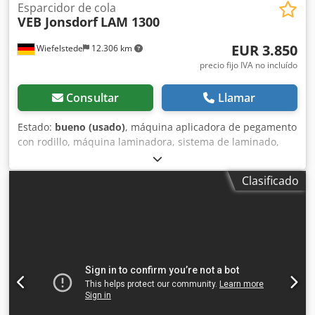
Esparcidor de cola
VEB Jonsdorf
LAM 1300
EUR 3.850
Wiefelstede
12.306 km
precio fijo IVA no incluído
Consultar
Llamar
Estado:
bueno (usado)
, máquina aplicadora de pegamento
con rodillo, máquina laminadora, sistema de laminado,
sistema de laminado -Fabricante: VEB Jonsdorf Dksdpfsranl
Tox Adisr -Tipo: LAM 1300 -Ancho de trabajo: 1300 mm -
Clasificado
Número de rollos: 4 piezas -Diámetro del rollo: Ø235 x
1310 mm / Ø170 x 1310 mm -Valor de conexión: 2,2 kW -
Dimensiones: 2470/1000/H1390 mm -Peso: 1300 kg