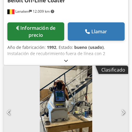
Beloit
Off-Line Coater
Base 7 VSD TD - Potencia eléctrica: 7,5 kW - Caudal de aire:
Lanaken
12.009 km
0,92 m³/min - Volumen del depósito: 500 litros
Dimensiones: PROTECTOR DE BORDES; CORTADORA: -
Longitud: 26000 mm; 3000 mm - Ancho: 3000 mm; 2300
Información de
mm - Altura: 2500 mm; 1300 mm - Peso: 6000 kg; 3500 kg
Llamar
precio
Año de fabricación:
1992
, Estado:
bueno (usado)
,
Instalación de recubrimiento fuera de línea con 2
estaciones de recubrimiento y secado. Perfilado, medición
de humedad mediante infrarrojos eléctricos o por impacto
Clasificado
(Voith). Características: * Capacidad: máx. ~ 184 000 t/año
Dksdpezdn H Dsfx Adior * Ancho: 4800 mm * Velocidad:
máx. 1400 m/min * Diámetro del rollo jumbo: máx. 2600
mm * Gramaje del recubrimiento: 6 – 14 g/m² (por cara) *
Sistema QCS: Lippke | Honeywell * Sistema DCS: Siemens
| Teleperm