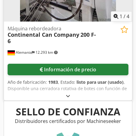
1
/
4
Máquina rebordeadora
Continental Can Company
200 F-
6
Alemania
12.293 km
Información de precio
Año de fabricación:
1983
, Estado:
listo para usar (usado)
,
Disponible una cerradora rotativa de botes con función de
doble cierre CCC, reacondicionada por Schmalbach
Lubeca. Rendimiento: 360 envases/min, rango de altura de
envases: 77 mm-285 mm, estaciones: 6. Es posible la
SELLO DE CONFIANZA
inspección in situ. Dksdpfx Adsy Ndfceior
Distribuidores certificados por Machineseeker