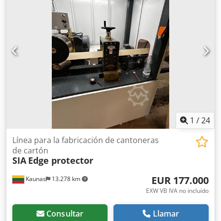
entrega: 700 mm, dimensiones de la máquina: 380 x 280 x
195 cm. Número de máquina: 11801 Dkodpfxswnqrgj Adisr
1
/
24
Línea para la fabricación de cantoneras
de cartón
SIA
Edge protector
EUR 177.000
Kaunas
13.278 km
EXW VB IVA no incluído
Consultar
Llamar