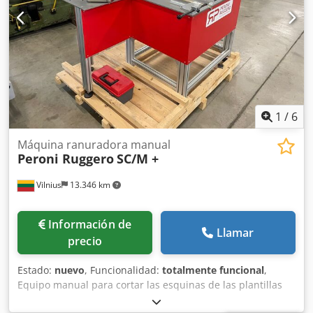
1
/
6
Máquina ranuradora manual
Peroni Ruggero
SC/M +
Vilnius
13.346 km
Información de
Llamar
precio
Estado:
nuevo
, Funcionalidad:
totalmente funcional
,
Equipo manual para cortar las esquinas de las plantillas
de cajas y realizar ranuras en forma de V y U. Ideal para