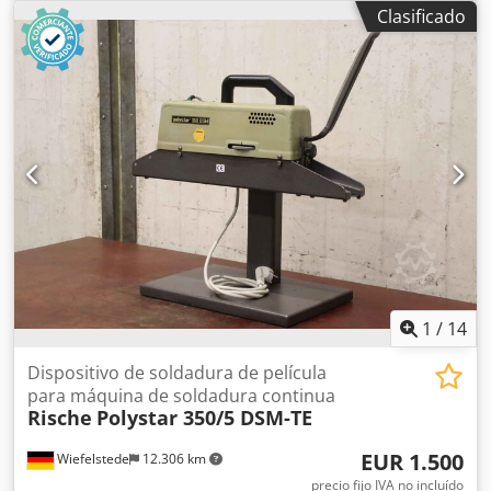
muestras de prototipo y tiradas cortas. Tamaños de
Clasificado
esquinas: máx. 150 x 150 mm Tamaños de cartón: máx.
700 x 700 mm (caja) máx. 1000 x 700 mm (tapa de cartón)
Grosor del cartón: mín. 1 mm – máx. 4 mm Dkjdpfew Ad N
Usx Adijr Herramientas: Nº 1 para ranura en “V” de 80° a
100° Nº 1 para ranura en “V” de 100° a 130° Nº 1 para
ranura en “U” de 6 mm a 8 mm (opcional) Distancia entre
ejes: sin límite
1
/
14
Dispositivo de soldadura de película
para máquina de soldadura continua
Rische
Polystar 350/5 DSM-TE
EUR 1.500
Wiefelstede
12.306 km
precio fijo IVA no incluído