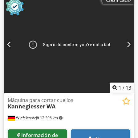
máquina de recubrimiento, tipo 36 -Ancho de trabajo:
1300 mm Dkjdpjirnwbsfx Adisr -Diámetro de los rodillos:
Ø175 x 1300 mm / Ø235 x 1300 mm / Ø85 x 1300 mm -
Componentes individuales: véase las fotos -Dimensiones:
2230/1100/A1410 mm -Peso: 1260 kg
1
/
13
Máquina para cortar cuellos
Kannegiesser
WA
Wiefelstede
12.306 km
Información de