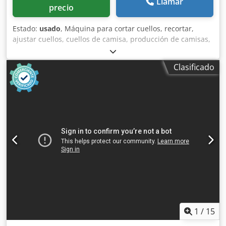
Llamar
precio
Estado:
usado
, Máquina para cortar cuellos, recortar,
ajustar cuellos, cuellos de camisa, producción de camisas,
camisa, neumática, producción textil, máquina textil,
producción de prendas de vestir, fabricación de prendas
Clasificado
de vestir. -Sistema Kannegiesser: BRILKA -Kannegiesser:
cortar y dar forma a los cuellos. Djdpfef D Az Nox Adijkr -
neumática: pedal -Dimensiones: 520/900/H1190 mm -Peso:
33 kg
1
/
15