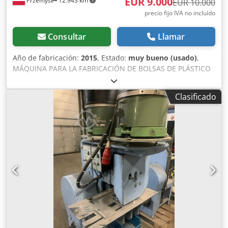
EUR 9.000
Przemyśl
12.943 km
EUR 10.000
precio fijo IVA no incluído
Consultar
Llamar
Año de fabricación:
2015
, Estado:
muy bueno (usado)
,
MÁQUINA PARA LA FABRICACIÓN DE BOLSAS DE PLÁSTICO
VAMA VC 600 Fabricada en Alemania en 2015. Datos
técnicos Fabricante: VAMA GmbH Modelo: VC 600 Año de
Clasificado
fabricación: 2015 Parámetros técnicos Ancho máximo de la
película: 600 mm Longitud máxima de la bolsa: 1200 mm
Dkjdeg D Arnjpfx Adior Grosor de la película: 25-80 μm
(soldadura) Capacidad: 60-90 bolsas por minuto Rodillos
de enrollado: 2, con diámetro de 700 mm Posición de
apilamiento: 25-50 unidades Máquina para la producción
de bolsas de plástico En excelentes condiciones, ubicada
en Polonia.