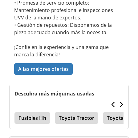
• Promesa de servicio completo:
Mantenimiento profesional e inspecciones
UVV de la mano de expertos.
• Gestión de repuestos: Disponemos de la
pieza adecuada cuando más la necesita.
¡Confíe en la experiencia y una gama que
marca la diferencia!
A las mejores ofertas
Descubra más máquinas usadas
 10
Fusibles Hh
Toyota Tractor
Toyota Mont