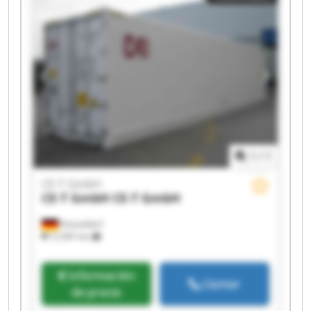
1
/
1
CE-T GmbH
CE-T GmbH
CE-T GmbH
Düsseldorf
12.097 km
Información
Llamar
de precio