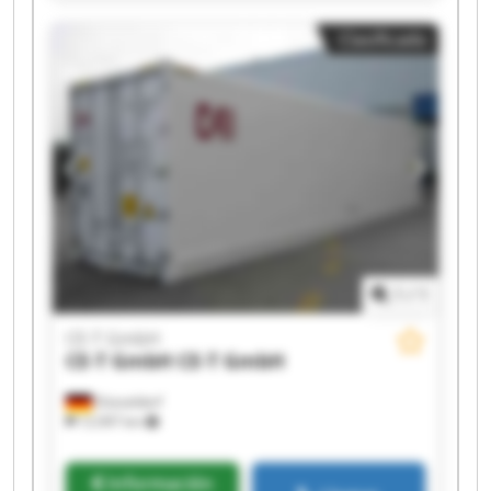
CE-T GmbH CE-T GmbH CE-T GmbH CE-T GmbH
Clasificado
1
/
1
CE-T GmbH
CE-T GmbH
CE-T GmbH
Düsseldorf
12.097 km
Información