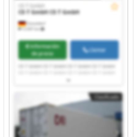
CE-T GmbH
CE-T GmbH
CE-T GmbH
Düsseldorf
12.097 km
Información
Llamar
de precio
CE-T GmbH CE-T GmbH CE-T GmbH CE-T GmbH
CE-T GmbH CE-T GmbH CE-T GmbH CE-T GmbH
CE-T GmbH CE-T GmbH CE-T GmbH CE-T GmbH
CE-T GmbH CE-T GmbH CE-T GmbH CE-T GmbH
CE-T GmbH CE-T GmbH CE-T GmbH CE-T GmbH
Clasificado