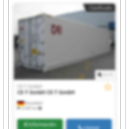
Clasificado
1
/
1
CE-T GmbH
CE-T GmbH
CE-T GmbH
Düsseldorf
12.097 km
Información
Llamar