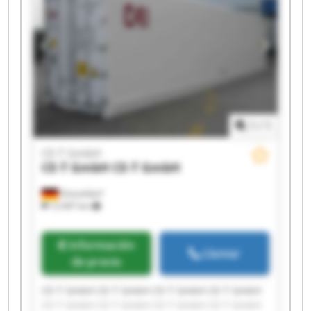
1
/
1
CE-T GmbH
CE-T GmbH
CE-T GmbH
Düsseldorf
12.097 km
Información
Llamar
de precio
CE-T GmbH CE-T GmbH CE-T GmbH CE-T GmbH
CE-T GmbH CE-T GmbH CE-T GmbH CE-T GmbH