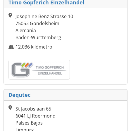
Timo Göpferich Einzelhandel
Josephine Benz Strasse 10
75053 Gondelsheim
Alemania
Baden-Württemberg
12.036 kilómetro
Dequtec
St Jacobslaan 65
6041 LJ Roermond
Países Bajos
Limburg