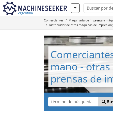
Argentina
Comerciantes
Maquinaria de imprenta y máqu
Distribuidor de otras máquinas de impresió
Comerciante
mano - otras
prensas de i
Bus