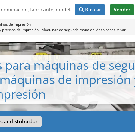
Buscar
Vender
inas de impresión
n y prensas de impresión - Máquinas de segunda mano en Machineseeker.ar
s para máquinas de seg
 máquinas de impresión 
mpresión
car distribuidor