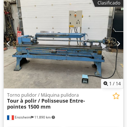
Clasificado
380 V. Diámetro de paso del husillo: 35 mm. Espacio
requerido: 1000 x 570 x 1150 mm. Peso: 84 kg.
1
/
14
Torno pulidor / Máquina pulidora
Tour à polir / Polisseuse
Entre-
pointes 1500 mm
Ensisheim
11.890 km