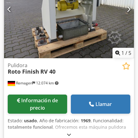
1
/
5
Pulidora
Roto Finish
RV 40
Remagen
12.074 km
Información de
Llamar
precio
Estado:
usado
, Año de fabricación:
1969
, Funcionalidad:
totalmente funcional
, Ofrecemos esta máquina pulidora
usada, modelo Roto Finish RV 40, fabricada en 1969.