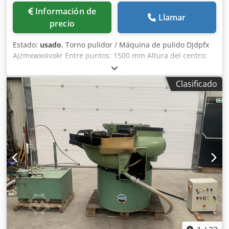
Información de
Llamar
precio
Estado:
usado
, Torno pulidor / Máquina de pulido Djdpfx
Ajzmxwxoivokr Entre puntos: 1500 mm Altura del centro:
180 mm Diámetro máximo a pulir: Ø 380 mm Cabezal CM3
Velocidad del husillo regulada por variador de velocidad
Clasificado
Contrapunto neumático Equipado con sistema de
aspiración (sólo enchufar la manguera de aire) La máquina
se utilizaba para pulir ejes Voltaje: 220 V monofásico
Dimensiones (L x An x Al): 3200 x 1000 x 1900 mm Peso: 1,2
t