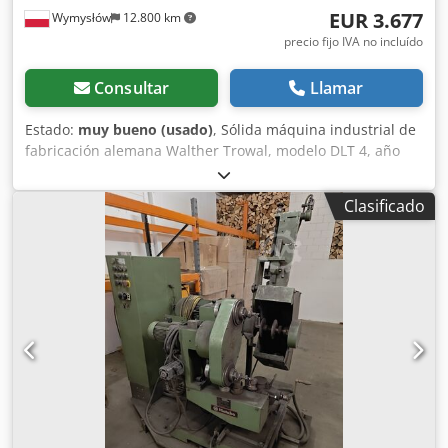
EUR 3.677
Wymysłów
12.800 km
precio fijo IVA no incluído
Consultar
Llamar
Estado:
muy bueno (usado)
, Sólida máquina industrial de
fabricación alemana Walther Trowal, modelo DLT 4, año
1980. Equipo destinado al tratamiento superficial de
piezas metálicas, de aluminio o plásticas mediante el
Clasificado
proceso de trowalizado (rebabado, redondeo de bordes,
pulido, limpieza). Construcción clásica de tambor: fiable,
robusta y duradera, típica de la producción de la antigua
Alemania Occidental. Datos técnicos: • Modelo: DLT 4 •
Fabricante: Carl Kurt Walther GmbH & Co. KG, Wuppertal-
Vohwinkel (Alemania Occidental) • Año de fabricación: 1980
• Tipo de accionamiento: ZOD71N 10 • Potencia del motor:
0,38 kW • Alimentación: 380 V / 50 Hz • Velocidad de
rotación: 31 / 61 rpm • Rango: 3,5 – 7 rpm • Diámetro del
tambor: Ø 70 cm • Longitud útil: aprox. 80 cm • Peso neto:
825 kg Descripción del estado: • Máquina completa, el
tambor gira con suavidad y uniformidad. • Perforación e