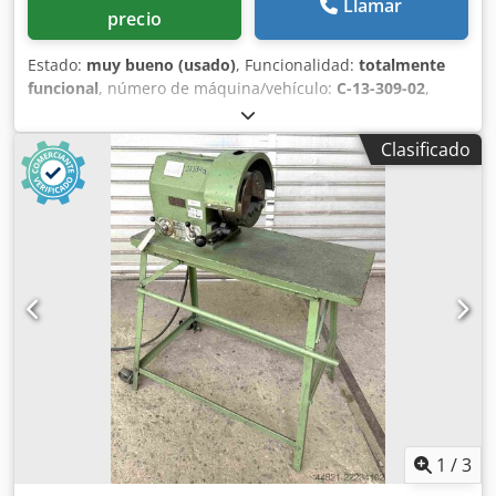
Llamar
precio
Estado:
muy bueno (usado)
, Funcionalidad:
totalmente
funcional
, número de máquina/vehículo:
C-13-309-02
,
tensión de entrada:
400 V
, peso total:
900 kg
, Aproveche la
oportunidad de adquirir una estación de esmerilado y
Clasificado
pulido Carat usada de alta calidad: Este conjunto consta
de un armario de control y dos pulidoras de precisión,
equipadas con conexión robotizada para una máxima
eficacia. Ideal para aplicaciones profesionales en la
industria. Los robots a juego pueden ofrecerse por
separado. Dedpouzyctefx Aivjkr Año de construcción:
05.2013 Altura total: 240 cm Presión de aire: máx. 6 bar
Corriente nominal: 11,5 A Potencia nominal: 5,5 kW
Volumen de suministro: 3 palets con 2 pulidoras y 1
armario de control
1
/
3