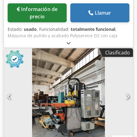
Información de
Llamar
precio
Estado:
usado
, Funcionalidad:
totalmente funcional
,
Máquina de pulido y acabado Polyservice D2 con caja
insonorizada y unidad de control remota. Dksdpfozrpkmsx
Aiver
Clasificado