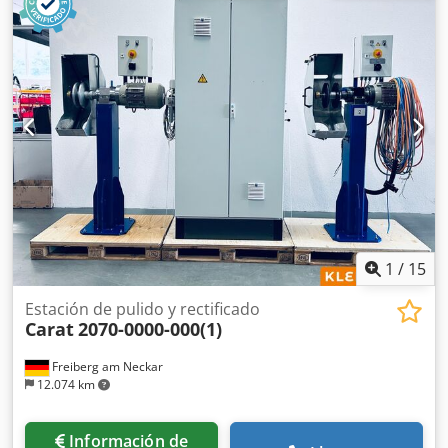
superior. Descarga de piezas a través de las compuertas
frontales. Máquina en funcionamiento. Motor: año 2012.
Potencia del motor: 11 kW. Voltaje: 380 V. Dimensiones
(largo x ancho x alto): 2600 x 2000 x 1300 mm.
Dedpfxjzmxwfo Aivekr Peso: aproximadamente 4
toneladas.
1
/
15
Estación de pulido y rectificado
Carat
2070-0000-000(1)
Freiberg am Neckar
12.074 km
Información de