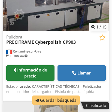
1
/
15
Pulidora
PRECITRAME
Cyberpolish CP903
Contamine-sur-Arve
11.708 km
Información de
Llamar
precio
Estado:
usado
, CARACTERÍSTICAS TÉCNICAS - Paletizador
en el bastidor del cargador - Pistola de pasta líquida
ALIMENTACIÓN ELÉCTRICA - Tensión de alimentación : 400
Guardar búsqueda
[V] - Potencia instalada : 14 [kVA] DIMENSIONES TOTALES -
Clasificado
Dimensiones en el suelo : 3400 x 1680 [mm] - Altura