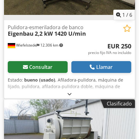
1
/
6
Pulidora-esmeriladora de banco
Eigenbau
2,2 kW 1420 U/min
EUR 250
Wiefelstede
12.306 km
precio fijo IVA no incluído
Consultar
Llamar
Estado:
bueno (usado)
, Afiladora-pulidora, máquina de
lijado, pulidora, afiladora-pulidora doble, máquina de
lijado doble, máquina de lijado de banda, afiladora-
pulidora de banda. Dodpjd D R Sxsfx Aivekr -Potencia: 2,2
Clasificado
kW -Velocidad: 1420 rpm -Diámetro del cepillo: 150 mm -
Dimensiones: 700/800/A1300 mm -Peso: 73 kg