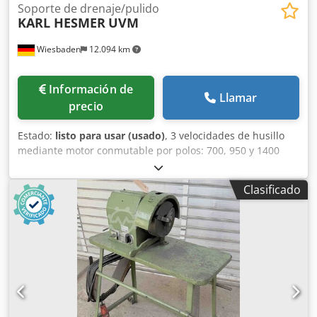
Soporte de drenaje/pulido
KARL HESMER
UVM
Wiesbaden
12.094 km
Información de
Llamar
precio
Estado:
listo para usar (usado)
, 3 velocidades de husillo
mediante motor conmutable por polos: 700, 950 y 1400
rpm. Potencia de accionamiento correspondiente:
0,37/0,45/0,55 kW. Conexión eléctrica: 380 V. Dkodpfx
Clasificado
Aozhu U Asivor Diámetro de paso del husillo: 35 mm.
Espacio requerido: 1000 x 570 x 1150 mm. Peso: 84 kg.