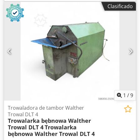
Fabricante: Roto Finish Número de fabricación: 20187
Clasificado
Modelo: RV 40 Dkodpfxszkti Rj Aivor Lista para su uso
inmediato. Si tiene alguna pregunta o necesita más
información, no dude en ponerse en contacto con
nosotros.
1
/
9
Trowaladora de tambor Walther
Trowal DLT 4
Trowalarka bębnowa Walther
Trowal DLT 4
Trowalarka
bębnowa Walther Trowal DLT 4