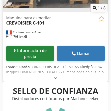
1
/
8
Maquina para esmerilar
CREVOISIER
C-101
Contamine-sur-Arve
11.708 km
Información de
Llamar
precio
Estado:
usado
, CARACTERÍSTICAS TÉCNICAS Dkedpfx Aiow
Ihrpjver DIMENSIONES TOTALES - Dimensiones en el suelo
: 1500 x 1000 [mm] - Altura máquina : 2500 [mm] - Peso de
la máquina : 580 [Kg] - Horas en tensión : 26652 [h]
EQUIPAMIENTO - Aspiración - Recipiente de riego
SELLO DE CONFIANZA
Distribuidores certificados por Machineseeker