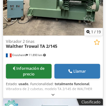
1
/
19
Vibrador 2 tinas
Walther Trowal
TA 2/145
Ensisheim
11.890 km
Información de
Llamar
precio
Estado:
usado
, Funcionalidad:
totalmente funcional
,
Vibradora de 2 cubetas, modelo TA 2/145 de WALTHER
TROWAL. Dimensiones internas de la cubeta: largo 840
mm x ancho 360 mm x profundidad 470 mm.
Clasificado
Recubrimiento en buen estado. Carga por la parte