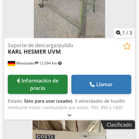
1
/
3
Soporte de descarga/pulido
KARL HESMER
UVM
Wiesbaden
12.094 km
Información de
Llamar
precio
Estado:
listo para usar (usado)
, 3 velocidades de husillo
mediante motor conmutable por polos: 700, 950 y 1400
rpm Dedpfozhu Txex Aivskr Potencia de transmisión
correspondiente: 0,37/0,45/0,55 kW Conexión eléctrica: 380
Clasificado
V Diámetro de paso del husillo: 35 mm Dimensiones: 1000
x 570 x 1150 mm Peso: 88 kg