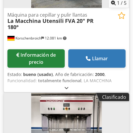
1
/
5
Máquina para cepillar y pulir llantas
La Macchina Utensili
FVA 20" PR
180°
Korschenbroich
12.081 km
Información de
Llamar
precio
Estado:
bueno (usado)
, Año de fabricación:
2000
,
Funcionalidad:
totalmente funcional
, LA MACCHINA
UTENSILE s.r.l. – FVA 20" PR 180° Máquina automática de
cepillado de llantas / Rim Brushing Machine para el
Clasificado
mecanizado y el desbarbado de llantas de aluminio. Datos
técnicos Fabricante: LA MACCHINA UTENSILE s.r.l. (Italia)
Modelo: FVA 20" PR 180° Número de serie: 2100 Año de
fabricación: 01/2003 Peso de la máquina: 3.000 kg Tensión
de red: 400 V Frecuencia: 50 Hz Potencia de conexión: 19
kW Corriente nominal: 40 A Presión de funcionamiento