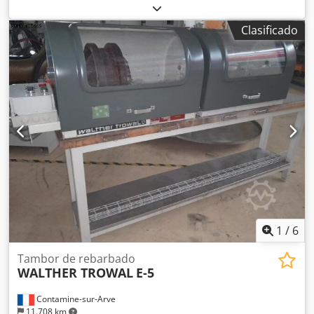
el centrado de ruedas. Dkodpszhtb Iofx Aivor
Clasificado
1
/
6
Tambor de rebarbado
WALTHER TROWAL
E-5
Contamine-sur-Arve
11.708 km