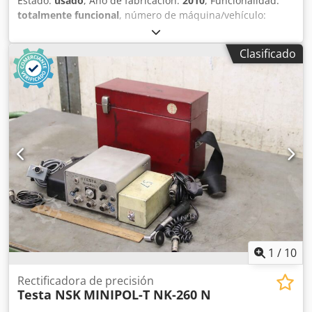
Estado:
usado
, Año de fabricación:
2010
, Funcionalidad:
totalmente funcional
, número de máquina/vehículo:
84659300
, La máquina consta de 3 unidades de trabajo:
Dkjdpfx Aioxn Ifusver 1ª. Cepillos XSV (12 cepillos rotativos
Clasificado
y oscilantes) 2ª. Cepillos XSV (12 cepillos rotativos y
oscilantes) 3ª. Cepillo de rodillo Cinta de alimentación de
1350 mm.
1
/
10
Rectificadora de precisión
Testa NSK
MINIPOL-T NK-260 N