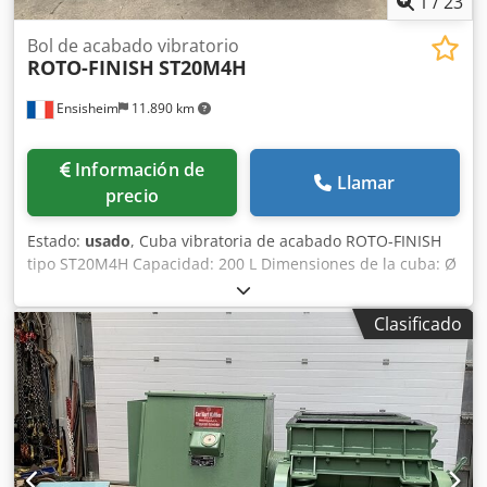
1
/
23
Bol de acabado vibratorio
ROTO-FINISH
ST20M4H
Ensisheim
11.890 km
Información de
Llamar
precio
Estado:
usado
, Cuba vibratoria de acabado ROTO-FINISH
tipo ST20M4H Capacidad: 200 L Dimensiones de la cuba: Ø
1200 mm Dimensiones interiores: Ancho 230 mm
Profundidad útil: 250 mm Dkodpfx Aozmxwloiver Con
Clasificado
salida automática mediante transportador Cuba
reacondicionada en 2010 Revestimiento en muy buen
estado (ver fotos) Cuadro eléctrico en muy buen estado
Tensión: 220 V trifásico Dimensiones (L x An x Al): 1500 x
1800 x 1500 mm Peso: aprox. 1 T