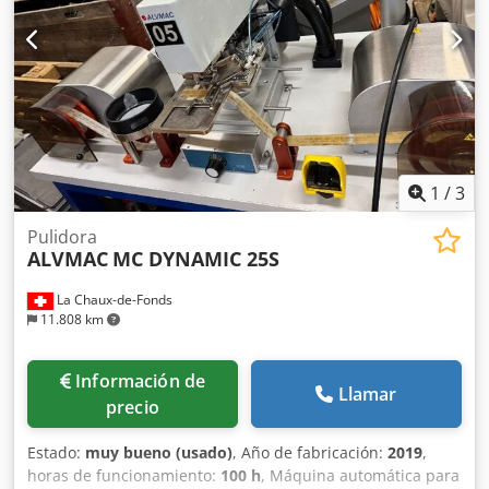
1
/
3
Pulidora
ALVMAC
MC DYNAMIC 25S
La Chaux-de-Fonds
11.808 km
Información de
Llamar
precio
Estado:
muy bueno (usado)
, Año de fabricación:
2019
,
horas de funcionamiento:
100 h
, Máquina automática para