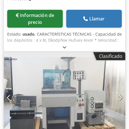
Información de
Llamar
precio
Estado:
usado
, CARACTERÍSTICAS TÉCNICAS - Capacidad de
los depósitos : 4 x 8L Dkodpfew Hufuex Aivor * Velocidad :
23-132 [Rev./min] * Potencia : 0,25 |kW] - Diámetro del
tambor : 402.5 [mm] - Volumen útil : 14 [l]
Clasificado