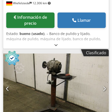
Wiefelstede
12.306 km
Información de
Llamar
precio
Estado:
bueno (usado)
, – Banco de pulido y lijado,
máquina de pulido, máquina de lijado, banco de pulido,
alineador, lijadora de precisión, Electer. – Modelo:
MINIPOL-T con lijadora de precisión NSK y accesorios.
Clasificado
Dodpfek D Ntvox Aivskr – Lijadora de precisión: modelo
NSK Electer ET NK-260 N. – Accesorios: ver fotos. –
Dimensiones de transporte: 310/120/A250 mm. – Peso: 8,2
kg.