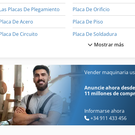
Las Placas De Plegamiento
Placa De Orificio
Placa De Acero
Placa De Piso
Placa De Circuito
Placa De Soldadura
Mostrar más
Placa De Circuito Impreso
Placa De Sujecion
Placa De Circuito Impreso Ensamblado
Placas De Escritorio
Placa De Coche
Placas Frontales
Vender maquinaria us
Placa De Fragua
P
Anuncie ahora desde
11 millones de comp
Informarse ahora
+34 911 433 456