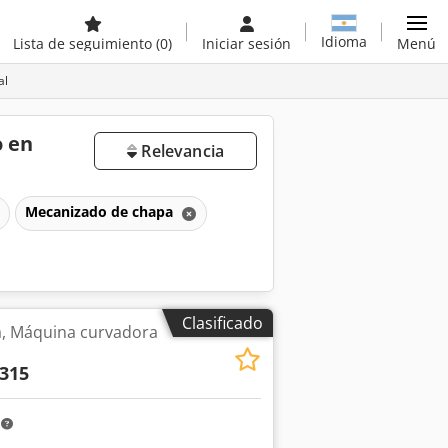
Idioma
Lista de seguimiento
(0)
Iniciar sesión
Menú
al
o en
Relevancia
Mecanizado de chapa
Clasificado
, Máquina curvadora
315
m