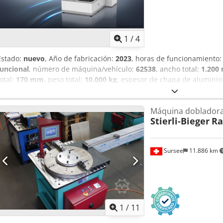
1
/
4
Estado:
nuevo
, Año de fabricación:
2023
, horas de funcionamiento
funcional
, número de máquina/vehículo:
62538
, ancho total:
1.200
total:
170 mm
, peso total:
10.000 kg
, espesor de chapa de aluminio
entrada:
trifásico
, A la venta: máquina automática de plegado de ca
Está en estado totalmente nuevo, disponible por falta de uso. Dod
Máquina dobladora 
plegado muy rápida y funcional, apta para producciones en serie de
Stierli-Bieger
Ra
con accionamiento servomotor eléctrico, lo que la hace especialmen
Aplicaciones: armarios de vestuarios, mobiliario de cocina, cuadros 
de chapa fina. Características técnicas: - 10 ejes - Ancho total: 1
Sursee
11.886 km
entre la herramienta inferior y superior): 170 mm - Espesores de p
inoxidable: 1 mm Aluminio: 2 mm - Dimensiones mínimas de plega
Longitud máxima de la chapa: 1600 mm - Peso: 10 toneladas
1
/
11