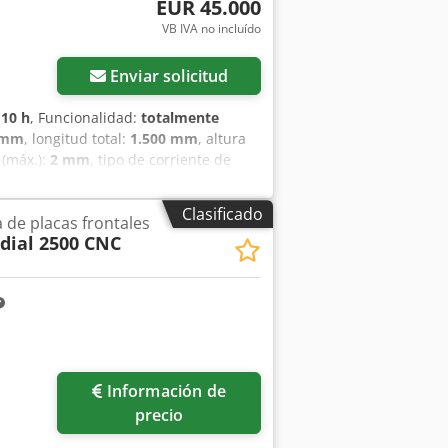
EUR 45.000
VB IVA no incluído
Enviar solicitud
:
10 h
, Funcionalidad:
totalmente
 mm
, longitud total:
1.500 mm
, altura
 (máx.):
2 mm
, tipo de corriente de
jas/paneles que aparece en la foto.
pfxjv S Exdj Ahpjkr Es una máquina de
Clasificado
de placas frontales
 cajas, paneles y chapas finas. Cuenta
dial 2500 CNC
te rápida en el ciclo de plegado.
eléctricos y otros trabajos de plegado
500 mm - Apertura máxima (altura máxima
legado: Acero (dc01): 1,5 mm Acero
do de piezas: 340 mm x 340 mm -
Información de
precio