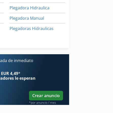
Plegadora Hidraulica
Plegadora Manual
Plegadoras Hidraulicas
Prensa De La Placa
Prensa De La Placa De Orificio
ada de inmediato
legable De Cartón Pegadora
 EUR 4,49
*
radores
le esperan
Crear anuncio
*por anuncio / mes