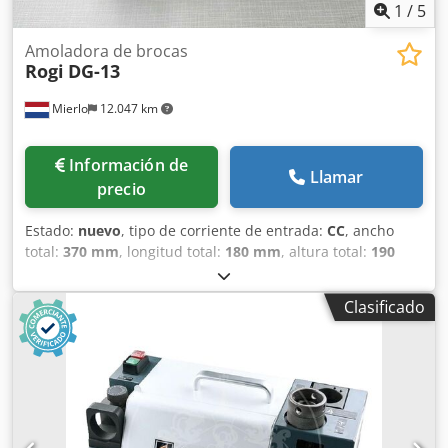
1
/
5
Amoladora de brocas
Rogi
DG-13
Mierlo
12.047 km
Información de
Llamar
precio
Estado:
nuevo
, tipo de corriente de entrada:
CC
, ancho
total:
370 mm
, longitud total:
180 mm
, altura total:
190
mm
, tensión de entrada:
230 V
, velocidad de giro (máx.):
5.300 rpm
, peso total:
10 kg
, frecuencia de entrada:
50 Hz
,
Clasificado
duración de la garantía:
12 meses
, potencia:
0,18 kW (0,24
CV)
, diámetro de rectificado:
13 mm
, Afilado de brocas con
un diámetro de 2 mm a 13 mm. Ángulo ajustable: 90 y 135
grados. Dkedpfx Afsga T D To Ter Velocidad de afilado:
5300 rpm. Piedra de afilar: CBN 200. Motor: 230 V/1F/180
W. Peso: 10 kg.