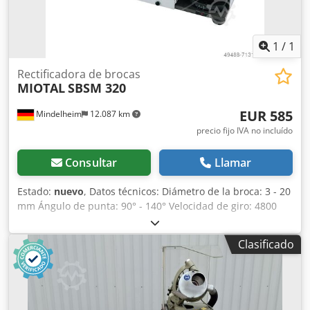
pieza de trabajo - Rotor con cojinete de bolas de precisión
Alcance del suministro: - Disco de afilado CBN - 11
mandriles ER 20, 3 - 13 mm - Portamandriles ER 20
1
/
1
Rectificadora de brocas
MIOTAL
SBSM 320
EUR 585
Mindelheim
12.087 km
precio fijo IVA no incluído
Consultar
Llamar
Estado:
nuevo
, Datos técnicos: Diámetro de la broca: 3 - 20
mm Ángulo de punta: 90° - 140° Velocidad de giro: 4800
1/min Dkodpfjh Hyqwsx Af Ter Alimentación: 230 V
Potencia del motor: 0,12 kW Peso, aprox.: 8,6 kg
Clasificado
Dimensiones, aprox.: 290 x 150 x 180 cm Características: -
Ideal para el afilado de brocas helicoidales de HSS/metal
duro - Funcionamiento seguro gracias al proceso de afilado
guiado - Ángulo de punta ajustable de 90° a 140° - Diseño
compacto, con espacio para guardar los portabrocas