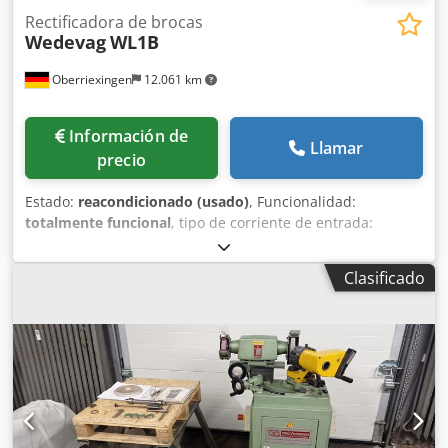
Rectificadora de brocas
Wedevag
WL1B
Oberriexingen
12.061 km
Información de
Llamar
precio
Estado:
reacondicionado (usado)
, Funcionalidad:
totalmente funcional
, tipo de corriente de entrada:
trifásico
, año de la última revisión:
2025
, Afiladora de
brocas adecuada para afilar/biselar brocas helicoidales,
Clasificado
avellanadores, etc., con 2, 3 o 4 filos y diámetros de 5 a 75
mm. La máquina ha sido revisada mecánica y
técnicamente, piezas de desgaste renovadas, husillo de
rectificado nuevo, repintada. Dispone de avance
automático con desconexión al final de carrera.
Dkodpfxjydc Hte Af Tor Accesorios: - Manguitos reductores
MK5/MK4/MK3/MK2/MK1, incluyendo nuevo portabrocas
de sujeción rápida para diámetros pequeños - Diamante