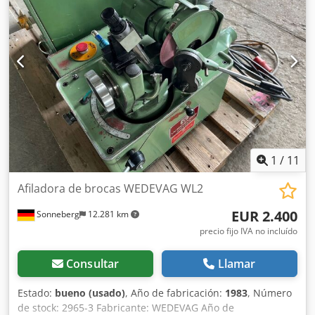
1
/
11
Afiladora de brocas WEDEVAG WL2
EUR 2.400
Sonneberg
12.281 km
precio fijo IVA no incluído
Consultar
Llamar
Estado:
bueno (usado)
, Año de fabricación:
1983
, Número
de stock: 2965-3 Fabricante: WEDEVAG Año de