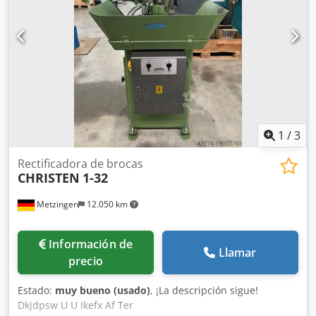
1
/
3
Rectificadora de brocas
CHRISTEN
1-32
Metzingen
12.050 km
Información de
Llamar
precio
Estado:
muy bueno (usado)
, ¡La descripción sigue!
Dkjdpsw U U Ikefx Af Ter