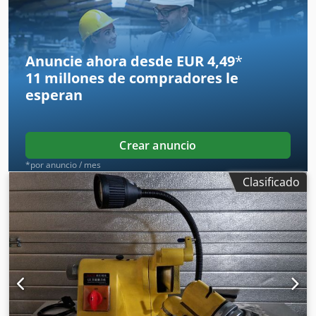
roscar. Incluye un amplio equipamiento adicional y un
manual para la máquina. Dodpozr N Rasfx Af Tjkr
Anuncie ahora desde EUR 4,49
*
11 millones de compradores
le
esperan
Crear anuncio
*por anuncio / mes
Clasificado