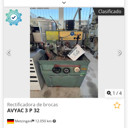
Clasificado
1
/
4
Rectificadora de brocas
AVYAC
3 P 32
Metzingen
12.050 km