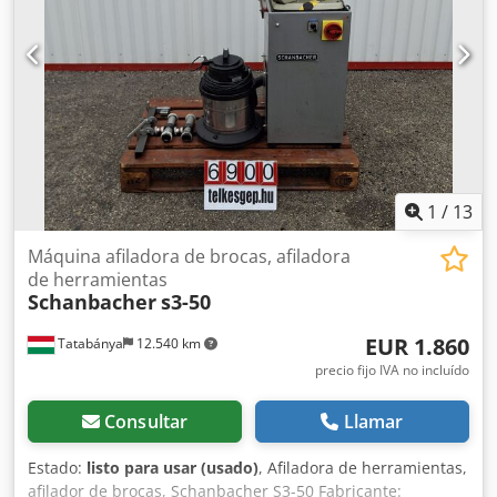
dentro de la máquina y asa para un almacenamiento
rápido - Incluye dispositivo de centraje para reducir la
fuerza de avance - Rotor con cojinete de bolas de precisión
- CE Alcance del suministro: - Disco de afilado CBN - 11
portabrocas ER 20, 3 - 13 mm - 7 portabrocas ER 24, 14 - 20
mm - Soporte para portabrocas ER 20, ER 25
1
/
13
Máquina afiladora de brocas, afiladora
de herramientas
Schanbacher
s3-50
EUR 1.860
Tatabánya
12.540 km
precio fijo IVA no incluído
Consultar
Llamar
Estado:
listo para usar (usado)
, Afiladora de herramientas,
afilador de brocas, Schanbacher S3-50 Fabricante: