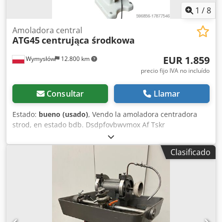
1
/
8
Amoladora central
ATG45
centrująca środkowa
EUR 1.859
Wymysłów
12.800 km
precio fijo IVA no incluído
Consultar
Llamar
Estado:
bueno (usado)
, Vendo la amoladora centradora
strod, en estado bdb. Dsdpfovbwvmox Af Tskr
Clasificado