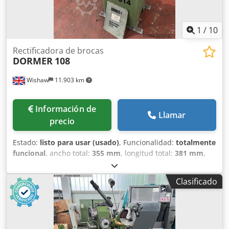
1
/
10
Rectificadora de brocas
DORMER
108
Wishaw
11.903 km
Información de
Llamar
precio
Estado:
listo para usar (usado)
, Funcionalidad:
totalmente
funcional
, ancho total:
355 mm
, longitud total:
381 mm
,
altura total:
1.270 mm
, diámetro de disco rectificador:
203
mm
, Afiladora automática de brocas Dormer Modelo: 108
Clasificado
Dedpfxszlg Szo Af Tjkr