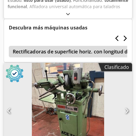
Estado:
listo para usar (usado)
, Funcionalidad:
totalmente
funcional
, Afiladora universal automática para taladros
Brierley Modelo: ZB 32 Dedpfxszlhlpe Af Tokr Capacidad:
2,5-32 mm Con levas.
Descubra más máquinas usadas
r
Rectificadoras de superficie horiz. con longitud de 
Clasificado