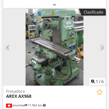
Schanbacher Modelo: S3-50 Año: 2012 Dimensiones: 460 ×
600 × 1260 mm Diámetro de broca: 3–50 mm; Ángulo de
Clasificado
punta: 90°–140° Incluye: Cubierta protectora, sistema de
extracción de polvo Djdpfxox Dblte Af Tokr
1
/
6
Fresadora
AREX
AX968
Jonschwil
11.962 km