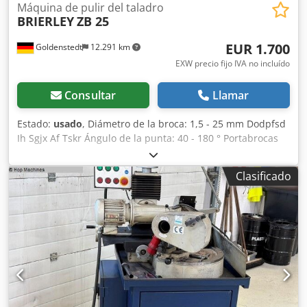
Máquina de pulir del taladro
BRIERLEY
ZB 25
EUR 1.700
Goldenstedt
12.291 km
EXW precio fijo IVA no incluído
Consultar
Llamar
Estado:
usado
, Diámetro de la broca: 1,5 - 25 mm Dodpfsd
Ih Sgjx Af Tskr Ángulo de la punta: 40 - 180 ° Portabrocas
de 6 mordazas Diversos accesorios Manual de
instrucciones disponible Motor de accionamiento
Clasificado
encapsulado: diseño cerrado, refrigerado por aire,
corriente continua y alterna Brocas con vástago cilíndrico o
cónico Brocas de corte a la izquierda y a la derecha
Portabrocas de 6 mordazas Dispositivo para refrigeración
por aire comprimido Diversos accesorios (ver fotos)