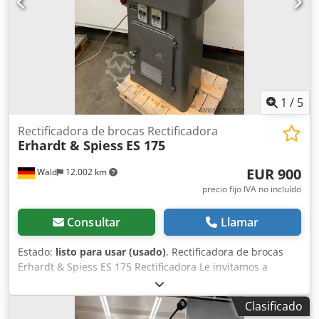
1
/
5
Rectificadora de brocas Rectificadora
Erhardt & Spiess
ES 175
EUR 900
Wald
12.002 km
precio fijo IVA no incluído
Consultar
Llamar
Estado:
listo para usar (usado)
, Rectificadora de brocas
Erhardt & Spiess ES 175 Rectificadora Le invitamos a
visitarnos para una inspección. También podemos
organizarle un transportista económico. ¡organizado para
Clasificado
usted! Dkjdju Hhtqopfx Af Tsr Recibirá la factura