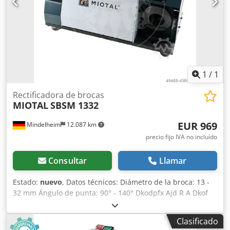
1
/
1
Rectificadora de brocas
MIOTAL
SBSM 1332
EUR 969
Mindelheim
12.087 km
precio fijo IVA no incluído
Consultar
Llamar
Estado:
nuevo
, Datos técnicos: Diámetro de la broca: 13 -
32 mm Ángulo de punta: 90° - 140° Dkodpfx Ajd R A Dkof
Tsr Velocidad de rotación: 4800 1/min Alimentación: 230 V
Potencia del motor: 0,25 kW Peso, aprox.: 28 kg
Clasificado
Dimensiones, aprox.: 490 x 250 x 260 mm Características: -