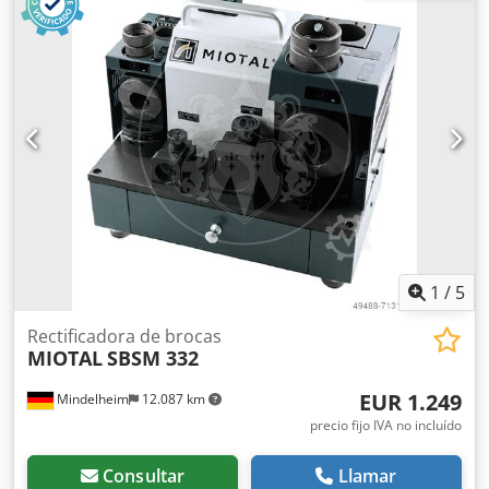
Ideal para el afilado de brocas helicoidales de HSS/metal
duro - Funcionamiento seguro gracias al proceso de afilado
guiado - Ángulo de punta ajustable de 90° a 140° - Diseño
compacto, con compartimento para las pinzas de sujeción
dentro de la máquina y asa para un almacenamiento
rápido - Incluye dispositivo de centrado para reducir la
fuerza de avance - Dispositivo para el afilado posterior de
los filos de la broca, con el fin de reducir la fricción entre la
broca y la pieza de trabajo - Rotor con cojinete de bolas de
precisión Contenido del suministro: - Disco de afilado CBN
- 20 pinzas de sujeción ER 40, 13 - 32 mm - Portapinzas ER
40
1
/
5
Rectificadora de brocas
MIOTAL
SBSM 332
EUR 1.249
Mindelheim
12.087 km
precio fijo IVA no incluído
Consultar
Llamar