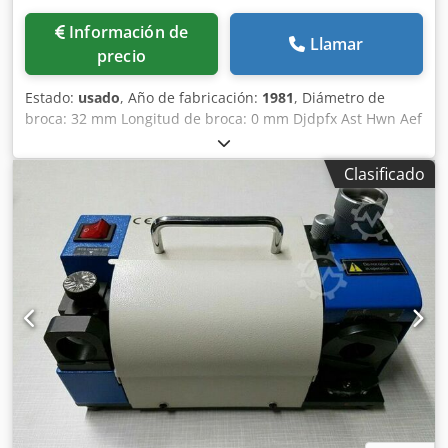
Información de
Llamar
precio
Estado:
usado
, Año de fabricación:
1981
, Diámetro de
broca: 32 mm Longitud de broca: 0 mm Djdpfx Ast Hwn Aef
Tokr Afiladora universal de brocas con mucho accesorio
Clasificado