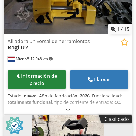
1
/
15
Afiladora universal de herramientas
Rogi
U2
Mierlo
12.048 km
Información de
Llamar
precio
Estado:
nuevo
, Año de fabricación:
2026
, Funcionalidad:
totalmente funcional
, tipo de corriente de entrada:
CC
,
ancho total:
550 mm
, longitud total:
460 mm
, altura total:
490 mm
, tensión de entrada:
230 V
, diámetro de disco
Clasificado
rectificador:
100 mm
, peso total:
51 kg
, frecuencia de
entrada:
50 Hz
, duración de la garantía:
12 meses
,
potencia:
0,375 kW (0,51 CV)
, velocidad del cabezal (máx.):