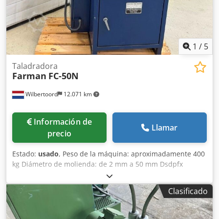
1
/
5
Taladradora
Farman
FC-50N
Wilbertoord
12.071 km
Información de
Llamar
precio
Estado:
usado
, Peso de la máquina: aproximadamente 400
kg Diámetro de molienda: de 2 mm a 50 mm Dsdpfx
Afozhcibj Tokr Ángulo de molienda: de 40 a 180 grados
Velocidad: 2880
Clasificado