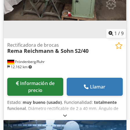
de aderezo - Manual de instrucciones - Herramienta
extractora para MK5 a MK1 - Sistema de refrigeración,
nuevo con nueva bomba de refrigerante - Lámpara LED
para máquina, nueva La máquina puede ser probada en
funcionamiento o inspeccionada bajo petición. Tensión de
servicio: corriente trifásica
1
/
9
Rectificadora de brocas
Rema Reichmann & Sohn
S2/40
Fröndenberg/Ruhr
12.162 km
Información de
Llamar
precio
Estado:
muy bueno (usado)
, Funcionalidad:
totalmente
funcional
, Diámetro rectificable de 2 a 40 mm. Ángulo de
punta mínimo y máximo: 40–180°. Para herramientas de
corte a derecha e izquierda, de 1 a 12 filos. Para el afilado
de brocas helicoidales, brocas escalonadas y machos de