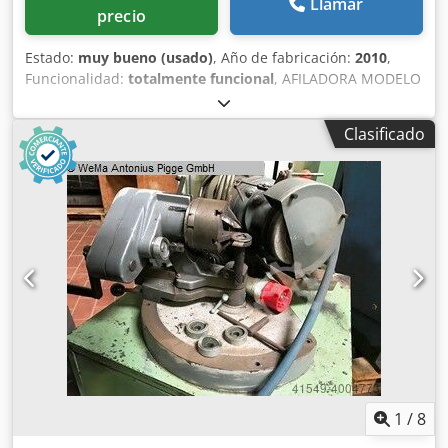
Llamar
precio
Estado:
muy bueno (usado)
, Año de fabricación:
2010
,
Funcionalidad:
totalmente funcional
, AFILADORA MODELO
APE 40 UP ESPECIFICACIONES TÉCNICAS: Diámetro de
afilado: de 2 a 40 mm Número de filos de corte: de 1 a 12
Clasificado
(tanto para el lado derecho como para el izquierdo) Ángulo
de taladro: 40°-180° Potencia del husillo eléctrico con eje
horizontal: 0,76 kW Potencia del husillo eléctrico con eje
vertical: 0,18 kW Potencia del motor de la bomba: 0,06 kW
Dkedpfx Aozhplcjf Tor Peso aproximado: 230 kg
Dimensiones de la máquina: 1040 x 750 x 1330 mm
1
/
8