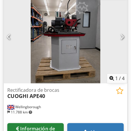
correspondiente. También se puede emitir una factura
neta para clientes extranjeros. Requisito previo es un
número de IVA válido. Sujeto a venta previa. Visite nuestra
tienda y eche un vistazo a nuestras otras ofertas. Los
nombres de empresas y marcas comerciales son
propiedad de sus dueños y se utilizan únicamente para
identificar y describir los productos. Pueden producirse
desviaciones de los datos técnicos y errores en la
descripción del artículo, que quedan reservados.
1
/
4
Rectificadora de brocas
CUOGHI
APE40
Wellingborough
11.788 km
Información de