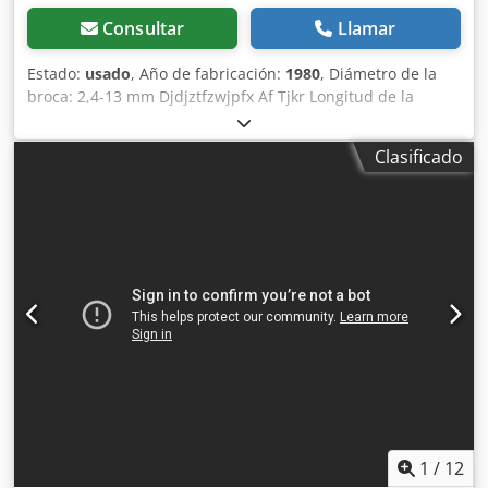
Consultar
Llamar
Estado:
usado
, Año de fabricación:
1980
, Diámetro de la
broca: 2,4-13 mm Djdjztfzwjpfx Af Tjkr Longitud de la
broca: aprox. 165 mm Ángulo de punta: 90-140° Precio por
unidad
Clasificado
1
/
12