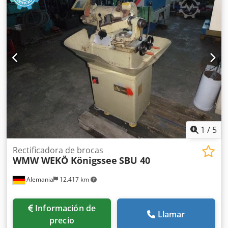
1
/
5
Rectificadora de brocas
WMW WEKÖ Königssee
SBU 40
Alemania
12.417 km
Información de
Llamar
precio