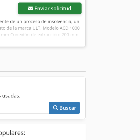
Enviar solicitud
dente de un proceso de insolvencia, un
ento de la marca ULT. Modelo ACD 1000
50 mm Conexión de extracción: 200 mm
eso: 125 kg Caudal nominal: 1000 m³/h
 de vapores y olores. Gases y vapores
mo sistema de aspiración para
 usadas.
Buscar
opulares: