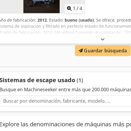
1
/
4
Año de fabricación:
2012
, Estado:
bueno (usado)
, Se ofrece, proce
sistema de aspiración y filtrado en perfecto estado de funcionami
VF Año de fabricación: 2012 230 voltios Conexión de aspiración: 1
Csdpfx Ajducl Nsblerf Dimensiones (aprox.): 1250 x 680 x 800 mm P
El sistema de aspiración es adecuado para la aspiración y filtración
Guardar búsqueda
químicos, secos y no explosivos. Puede utilizarse directamente co
máquinas, así como sistema de aspiración con brazos articulados.
Sistemas de escape usado
(1)
Busque en Machineseeker entre más que 200.000 máquinas
Explore las denominaciones de máquinas más p