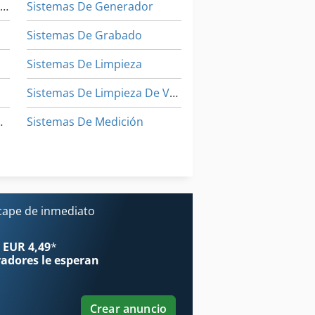
Sistema De Purificación De Escape
Sistemas De Generador
Sistemas De Grabado
Sistemas De Limpieza
Sistemas De Limpieza De Vapor
cenamiento
Sistemas De Medición
Sistemas De Soldadura
Sistemas De Sujeción
as De Extracción De Humos De Soldadura
cape de inmediato
 EUR 4,49
*
radores
le esperan
Crear anuncio