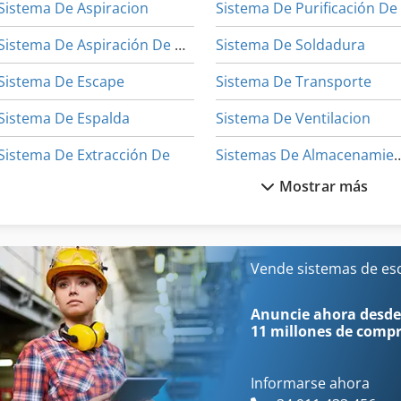
Sistema De Aspiracion
Sistema De Aspiración De Humos De Soldadura
Sistema De Soldadura
Sistema De Escape
Sistema De Transporte
Sistema De Espalda
Sistema De Ventilacion
Sistema De Extracción De
Sistemas De Alma
Mostrar más
Sistema De Frenos
Sistemas De Calefaccion
Sistema De Gestion De
Sistemas De Extracción
Sistema De La Ventana
Sistem
Vende sistemas de es
Sistema De Limpieza
Sistemas De Fijacion
Anuncie ahora desde
11 millones de comp
Informarse ahora