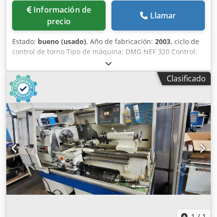
Información de
Llamar
precio
Estado:
bueno (usado)
, Año de fabricación:
2003
, ciclo de
control de torno Tipo de máquina: DMG NEF 320 Control:
Heidenhain Manual plus Año de construcción: 2003
Disponible desde: sofort / now DATOS TECNICOS Longitud
Clasificado
máx. de torneado: 750 mm Diámetro torneado: 320 mm
Taladrado mandril: 52 Velocidad de rotación: 10 - 4.000
rpm Pasos mecanismo: 2 Potencia de accionamiento: 9 kW
Cabezal móvil: MK 5 Potencia máx. absorbida: 14 kVA kW
Peso máquina: 2.800 kg Dkodoziza Ispfx Ad Sor Dimensión
exterior (largo x ancho x alto): 2,45 x 1,67 x 1,83 m Dotación
Juego del mandril de sujeción: Multifix B Ningún
transportador de astillas Ninguna refrigeración interior
1
/
1