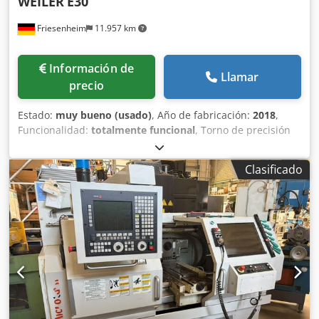
WEILER
E30
Friesenheim
11.957 km
Información de
Llamar
precio
Estado:
muy bueno (usado)
, Año de fabricación:
2018
,
Funcionalidad:
totalmente funcional
, Torno de precisión
Weiler E30 Fabricante: Weiler Tipo: E30 Año de fabricación:
2018 Estado: usado, conectado, listo para demostración
Clasificado
Horas de trabajo: 8.500 h Alcance de entrega: -
Documentación Dsdpfx Adjy Uzgbj Sskr - Patas de máquina
- Sistema de refrigeración - Lámpara de máquina - Plato de
tres garras - Torreta portaherramientas de 8 posiciones