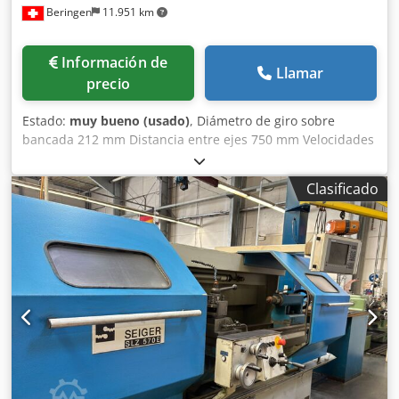
Beringen
11.951 km
Información de
Llamar
precio
Estado:
muy bueno (usado)
, Diámetro de giro sobre
bancada 212 mm Distancia entre ejes 750 mm Velocidades
del husillo 10-4'000 rpm Dedpfx Ajud Nb Ijd Sjkr Control:
HEIDENHAIN Manual Plus Accesorios varios MÁQUINAS
Clasificado
MARCELS CH