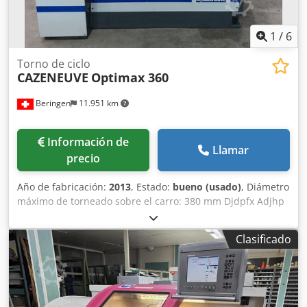
1
/
6
Torno de ciclo
CAZENEUVE
Optimax 360
Beringen
11.951 km
Información de
Llamar
precio
Año de fabricación:
2013
, Estado:
bueno (usado)
, Diámetro
máximo de torneado sobre el carro: 380 mm Djdpfx Adjhp
Razs Sskr Distancia entre puntos: 700 mm Velocidades de
giro del husillo: -2500 rpm Control: SIEMENS Optica Varios
Clasificado
accesorios MARCELS MASCHINEN CH