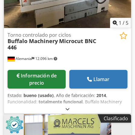
1
/
5
Torno controlado por ciclos
Buffalo Machinery
Microcut BNC
446
Alemania
12.096 km
Información de
Llamar
precio
Estado:
bueno (usado)
, Año de fabricación:
2014
,
Funcionalidad:
totalmente funcional
, Buffalo Machinery
Microcut BNC 446, Dedjzc H Rmepfx Ad Sekr Control Fagor
CNC 8055 TC, Torreta de 8 posiciones, Contrapunto,
Clasificado
Longitud de torneado: 750 mm, Diámetro de torneado: 250
mm.