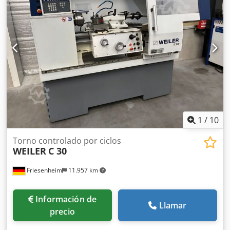
Espacio necesario aprox. 4300 x 1600 x 1800 m Este torno
de ciclo EMCO E 300x2000 se suministra completo con
todos los accesorios. accesorios. Descripción: - Dispositivo
de refrigeración - 1 pieza Luenette abierta 20-145mm
Dksdpfx Ajvwgpbsd Sor - 1 pieza guía cerrada 15-185mm -
1 pieza placa frontal - 1 pieza mandril de tres garras - 1
pieza portabrocas de cuña D=400mm - Portaherramientas
cuádruple Parat - Varios portaherramientas
1
/
10
Torno controlado por ciclos
WEILER
C 30
Friesenheim
11.957 km
Información de
Llamar
precio