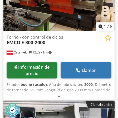
1
/
6
Torno - con control de ciclos
EMCO
E 300-2000
Österreich
12.297 km
Información de
Llamar
precio
Estado:
bueno (usado)
, Año de fabricación:
2000
, Diámetro
de torneado 340 mm Longitud de giro 2000 mm Unidad de
control FAGOR 8055 Diámetro de giro 550 mm Diámetro
del husillo 108 mm Velocidad del husillo - regulable sin
Clasificado
escalonamiento 2500 rpm Potencia motriz 16,5 kW Carrera
de la caña 220 mm Diámetro de la caña 100 mm Potencia
total necesaria 19 kW Peso de la máquina aprox. 4300 kg