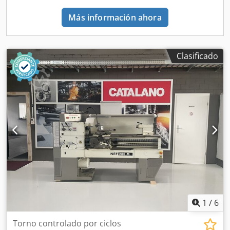
empresa? Contáctenos. Puede encontrar más ofertas en
Más información ahora
nuestra página web. Las visitas son posibles previa cita.
Esperamos su visita. Su equipo Markus Hirsch
Clasificado
1
/
6
Torno controlado por ciclos