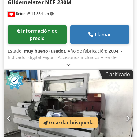
Gildemeister
NEF 280M
Reiden
11.884 km
Información de
Llamar
precio
Estado:
muy bueno (usado)
, Año de fabricación:
2004
, -
Indicador digital Fagor - Accesorios incluidos Área de
trabajo Diámetro máximo de torneado sobre bancada: 350
mm Diámetro máximo de torneado sobre carro
Clasificado
transversal: 200 mm Altura de los centros: 180 mm
Distancia entre puntos: 1000 mm Ancho de la bancada en
el plano de las guías: 255 mm Recorrido del carro superior
hacia el cabezal: 60 mm Recorrido del carro superior
alejándose del cabezal: 55 mm Nariz del husillo con brida
según ISO 702-3 (DIN 55027) C6 (DIN 6) Conicidad del
husillo – cono Morse 6 Diámetro del agujero del husillo: 54
mm Mango del contrapunto – cono Morse 4 Recorrido del
Guardar búsqueda
mango del contrapunto: 100 mm Desplazamiento
transversal del contrapunto: ±10 mm Velocidades del