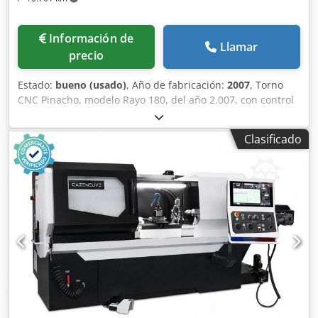
Información de
Llamar
precio
Estado:
bueno (usado)
, Año de fabricación:
2007
, Torno
CNC Pinacho, modelo Rayo 180, del año 2.007, con control
Fanuc. Distancia entre puntos: 750 mm, diámetro de
volteo: 360 mm, diámetro de plato: 200 mm, anchura de
Clasificado
bancada: 250 mm, agujero de husillo principal: 42 mm,
gama de velocidades de 100 a 4.000 rpm, potencia de
motor: 5,5 kw, torreta automática de 8 herramientas.
Dkodpfev T Tvyox Ad Ssr