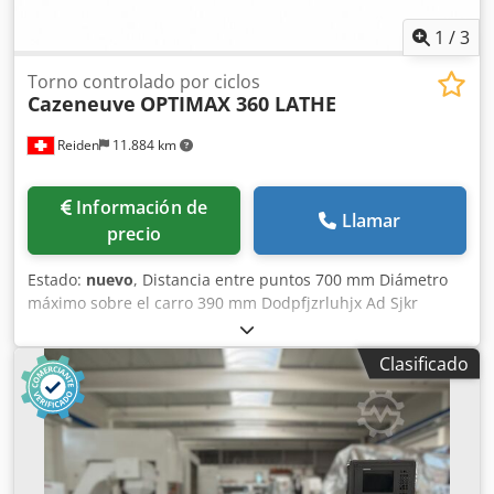
1
/
3
Torno controlado por ciclos
Cazeneuve
OPTIMAX 360 LATHE
Reiden
11.884 km
Información de
Llamar
precio
Estado:
nuevo
, Distancia entre puntos 700 mm Diámetro
máximo sobre el carro 390 mm Dodpfjzrluhjx Ad Sjkr
Diámetro máximo sobre el soporte 200 mm Cono del
husillo según DIN 55026 Diámetro del orificio del husillo 54
Clasificado
mm Velocidad de giro del husillo máx. 4.000 rpm Potencia
del motor 11/22 kW Peso de la máquina 2.000 kg