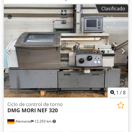
Heidenhain Manual Plus Año de fabricación: 2000 Horas
Clasificado
de la máquina: 21.594 Diámetro máximo de torneado
sobre bancada: 320 mm Diámetro máximo de torneado
sobre carro: 150 mm Dkedpfx Asyh Hg Nod Sor Longitud
máxima de torneado entre puntos: 750 mm Diámetro
máximo de paso de husillo: 50 mm Motor: 9 kW Velocidad
de giro: 10–4.000 rpm Plato: Rota-S Plus Portaherramientas
Multifix con soportes de herramienta Documentación y
accesorios La máquina está conectada para inspección
1
/
8
Ciclo de control de torno
DMG MORI
NEF 320
Alemania
12.293 km