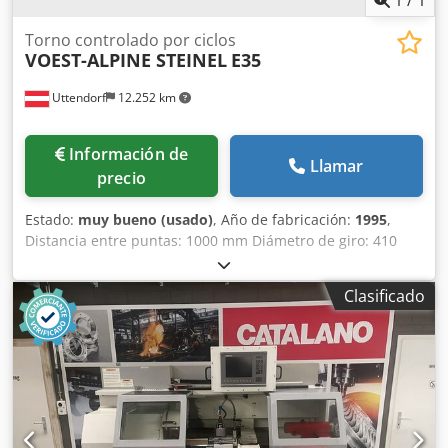
Torno controlado por ciclos
VOEST-ALPINE STEINEL
E35
Uttendorf
12.252 km
Información de
Llamar
precio
Estado:
muy bueno (usado)
, Año de fabricación:
1995
,
Distancia entre puntas: 1000 mm Diámetro de giro: 410
mm Diámetro del agujero del husillo: 54 mm Cono Morse
del portapinola: MK 4 Peso de la máquina: aprox. 2,1
Clasificado
toneladas Dodpfszd S Daex Ad Sjkr Incluye: portabrocas de
tres mordazas Incluye: soporte rápido Multifix Incluye:
rodillo de marcar