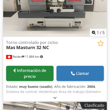
1
/
5
Torno controlado por ciclos
Mas
Masturn 32 NC
Reiden
11.884 km
Información de
Llamar
precio
Estado:
muy bueno (usado)
, Año de fabricación:
2004
,
Sistema de control: Heidenhain Área de trabajo Diámetro
máximo de giro sobre el carro: 320 mm Diámetro máximo
de giro sobre el soporte: 150 mm Distancia entre puntos:
Clasificado
800 mm Husillo de trabajo Tipo de cono del husillo según