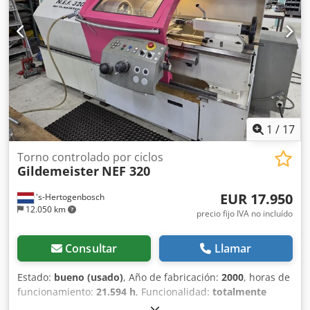
1
/
17
Torno controlado por ciclos
Gildemeister
NEF 320
EUR 17.950
's-Hertogenbosch
12.050 km
precio fijo IVA no incluído
Consultar
Llamar
Estado:
bueno (usado)
, Año de fabricación:
2000
, horas de
funcionamiento:
21.594 h
, Funcionalidad:
totalmente
funcional
, Torno CNC teach-in Gildemeister NEF 320