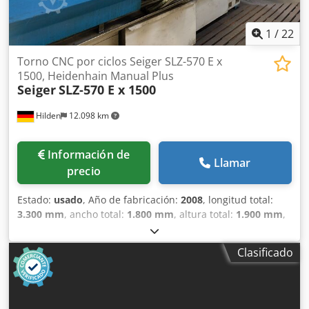
1
/
22
Torno CNC por ciclos Seiger SLZ-570 E x
1500, Heidenhain Manual Plus
Seiger
SLZ-570 E x 1500
Hilden
12.098 km
Información de
Llamar
precio
Estado:
usado
, Año de fabricación:
2008
, longitud total:
3.300 mm
, ancho total:
1.800 mm
, altura total:
1.900 mm
,
peso total:
6.000 kg
, Área de trabajo Distancia entre
puntos: 1.500 mm Diámetro de giro sobre bancada: 570
Clasificado
mm Diámetro de giro sobre carro transversal: 340 mm
Recorrido del carro transversal: 290 mm Ancho de
bancada: 350 mm Husillo Cabezal del husillo DIN 55027
tamaño 8 Diámetro interno del husillo: 93 mm Rango de