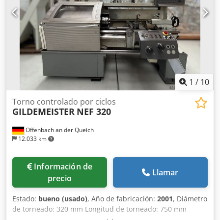
1
/
10
Torno controlado por ciclos
GILDEMEISTER
NEF 320
Offenbach an der Queich
12.033 km
Información de
Llamar
precio
Estado:
bueno (usado)
, Año de fabricación:
2001
, Diámetro
de torneado: 320 mm Longitud de torneado: 750 mm
Control: Heidenhain Manual Plus Horas de