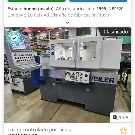
Estado:
bueno (usado)
, Año de fabricación:
1999
, NEF520
Dodpoy S Eu Rsfx Ad Sjkr año de fabricación: 1999
Clasificado
1
/
8
Torno controlado por ciclos