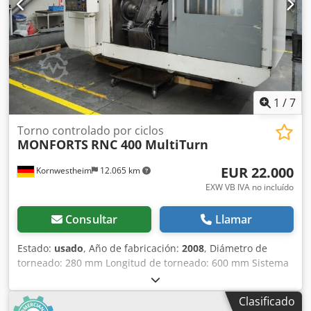
Superficie de base: 2540 mm × 1690 mm
1
/
7
Torno controlado por ciclos
MONFORTS
RNC 400 MultiTurn
EUR 22.000
Kornwestheim
12.065 km
EXW VB IVA no incluído
Consultar
Llamar
Estado:
usado
, Año de fabricación:
2008
, Diámetro de
torneado: 280 mm Longitud de torneado: 600 mm Sistema
de control: Fanuc Serie 32i, modelo A Dsdpszrzw Ssfx Ad
Sskr Diámetro sobre bancada: 280 mm Longitud de
Clasificado
torneado: 600 mm