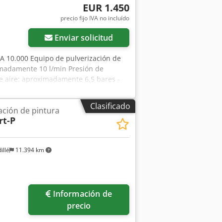
EUR 1.450
precio fijo IVA no incluído
Enviar solicitud
A 10.000 Equipo de pulverización de
imadamente 10 l/min Presión de
 aire: aproximadamente 6,5 bares -
0D - Aproximadamente 14,5 m de
odpjzinzlofx Apcsck - Unidad de aire
Clasificado
ación de pintura
il, unidad de bomba con tubo de
rt-P
x 1000 mm Peso: 45 kg En buen estado.
illé
11.394 km
Información de
precio