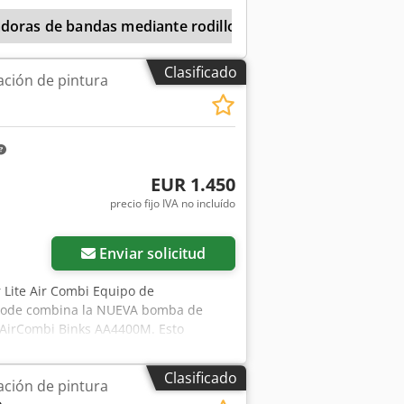
doras de bandas mediante rodillos
Wagner Airless
Clasificado
ación de pintura
EUR 1.450
precio fijo IVA no incluído
Enviar solicitud
r Lite Air Combi Equipo de
trípode combina la NUEVA bomba de
a AirCombi Binks AA4400M. Esto
superficie perfecta. El Raptor Lite es
e aplicaciones artesanales e
Clasificado
ación de pintura
y de la madera - Aeroespacial - Off