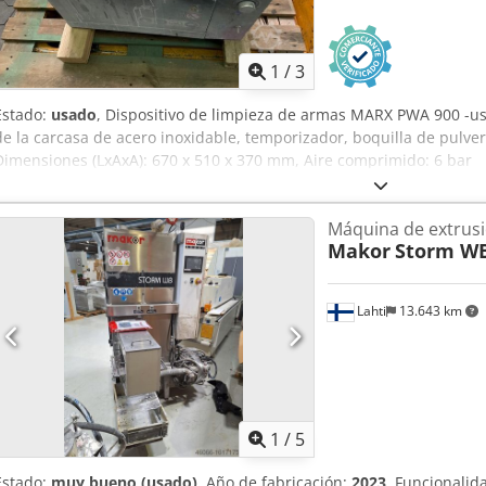
1
/
3
Estado:
usado
, Dispositivo de limpieza de armas MARX PWA 900 -u
de la carcasa de acero inoxidable, temporizador, boquilla de pulveriz
Dimensiones (LxAxA): 670 x 510 x 370 mm, Aire comprimido: 6 bar
Máquina de extrusi
Makor
Storm W
Lahti
13.643 km
1
/
5
Estado:
muy bueno (usado)
, Año de fabricación:
2023
, Funcionalid