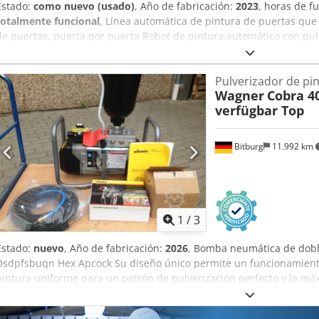
Estado:
como nuevo (usado)
, Año de fabricación:
2023
, horas de 
totalmente funcional
, Línea automática de pintura de puertas qu
de puertas, puerta por puerta Robot de pintura automático con pul
carros Dcedpfx Apoyrr Dkocek Dimensiones de las puertas: longit
a 1030 mm
Pulverizador de pi
Wagner
Cobra 40
verfügbar Top
Bitburg
11.992 km
1
/
3
Estado:
nuevo
, Año de fabricación:
2026
, Bomba neumática de dob
Dsdpfsbuqn Hex Apcock Su diseño único permite un funcionamiento
pintura uniforme para un patrón de pulverización perfecto y la máxi
para el procesamiento de materiales sensibles al cizallamiento y a
mínimas, ideal para el procesamiento de, por ejemplo, pinturas UV