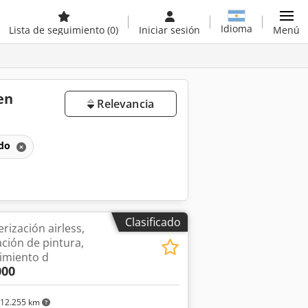
Idioma
Lista de seguimiento
(0)
Iniciar sesión
Menú
en
Relevancia
ado
Clasificado
rización airless,
ción de pintura,
imiento d
000
12.255 km