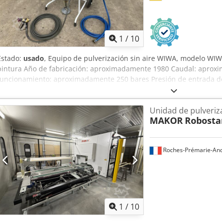
1
/
10
Estado:
usado
, Equipo de pulverización sin aire WIWA, modelo WIW
pintura Año de fabricación: aproximadamente 1980 Caudal: aprox
funcionamiento: aproximadamente 250 bares Presión de entrada de
Pistola de pulverización de pintura WIWA, n.º 2, modelo WIWA 50
manguera de alta presión con pistola de pulverización de pintura D
Unidad de pulveriz
comprimido con reductor de presión y lubricador - Estructura móv
MAKOR
Robosta
aspiración plegable Dimensiones (largo x ancho x alto): 700 x 700 
Roches-Prémarie-And
1
/
10