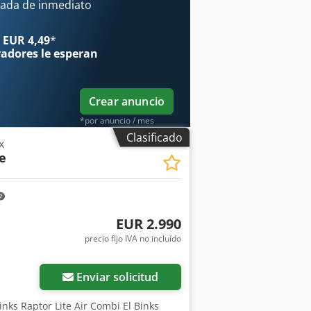
r. Alcance del suministro: unidad
ada de inmediato
or de 5 l Ex, pistola AirCoat AC 4600
ir Coat ACF 3000 11/40. Datos técnicos:
 EUR 4,49
*
 a 200 dobles ciclos: 2 l/min Presión
radores
le esperan
tburg A precio especial, disponible de
Crear anuncio
*por anuncio / mes
Clasificado
x
e
EUR 2.990
precio fijo IVA no incluído
Enviar solicitud
inks Raptor Lite Air Combi El Binks