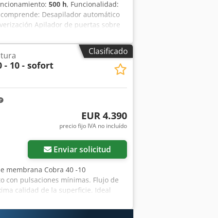
funcionamiento:
500 h
, Funcionalidad:
e comprende: Desapilador automático
verización Apilador de puertas sobre
udes de 2000 a 2600 mm anchos de 730
Clasificado
ntura
 - 10 - sofort
EUR 4.390
precio fijo IVA no incluído
Enviar solicitud
le membrana Cobra 40 -10
 con pulsaciones mínimas. Flujo de
ma calidad de la superficie. Ideal
 la humedad. Fuerzas de cizallamiento
. Ideal para el procesamiento de