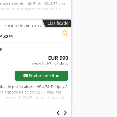
e acero inoxidable Binks MX 4/32 con
ntiza un suministro de pintura sin
la solución completa, económica y
ales. Áreas de aplicación típicas: -
Clasificado
erización de pintura /
los todoterreno - Procesamiento de
es - Y muchos otros... Adecuado para
P 32/4
a - Imprimaciones, selladores y capas
zispfx Apcjck - Y muchos otros...
a bomba - Conmutación magnética
as las piezas que transportan el
EUR 990
ación AirCombi con la última tecnología
precio fijo IVA no incluído
inimizar el tiempo de inactividad -
 inspección para separadores -
 las bombas Raptor Lite: - MX4/32 -
Enviar solicitud
esión de funcionamiento máx. 256 bar
mba de pistón airless HP 4/32 Dedpey A
ura Trípode Relación: 32 / 1 Paquete
n almacén 54634 Bitburg - disponible