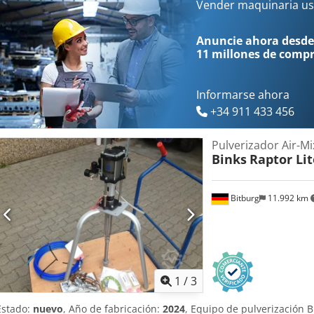
pequeñas cantidades de material y para cambios frecuentes de colo
Vender maquinaria us
base sobre estructura, manguera doble HD de 7,5 m, depósito superi
Professional, incluyendo boquilla de aire roja y soporte, boquilla A
Anuncie ahora desde
Relación de transmisión: 40:1 Caudal por doble ciclo: 10 cm³ Caudal
11 millones de comp
máxima de funcionamiento: 250 bar Peso: 23 kg Ubicación: 54634 Bi
inmediato.
Informarse ahora
+34 911 433 456
Pulverizador Air-Mi
Binks
Raptor Lit
Bitburg
11.992 km
1
/
3
Estado:
nuevo
, Año de fabricación:
2024
, Equipo de pulverización B