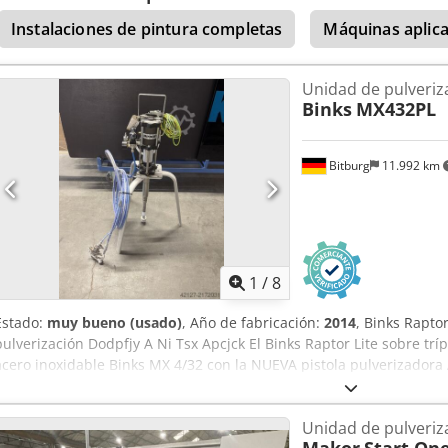
Instalaciones de pintura completas
Máquinas aplica
Unidad de pulveriz
Binks
MX432PL
Bitburg
11.992 km
1
/
8
Estado:
muy bueno (usado)
, Año de fabricación:
2014
, Binks Rapto
pulverización Dodpfjy A Ni Tsx Apcjck El Binks Raptor Lite sobre 
acero inoxidable Binks MX 4/32 con la NUEVA pistola pulverizador
garantiza un suministro de pintura sin pulsaciones y una calidad de 
la solución completa, robusta y económica para una amplia gama d
Unidad de pulveriz
industriales. Ámbitos de aplicación típicos: - Industria del mueble 