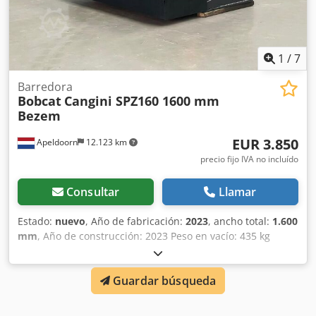
1
/
7
Barredora
Bobcat
Cangini SPZ160 1600 mm
Bezem
EUR 3.850
Apeldoorn
12.123 km
precio fijo IVA no incluído
Consultar
Llamar
Estado:
nuevo
, Año de fabricación:
2023
, ancho total:
1.600
mm
, Año de construcción: 2023 Peso en vacío: 435 kg
Marcado CE: sí Estado general: muy bueno Dksdpfsp T
Sybex Amber Estado técnico: muy bueno Estado visual:
Guardar búsqueda
muy bueno Nueva cuchara barredora Cangini 1600 mm
para cargadoras compactas y de ruedas, accesorio Bobcat