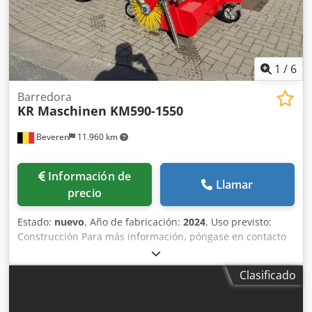
1
/
6
Barredora
KR Maschinen KM590-1550
Beveren
11.960 km
Información de
Llamar
precio
Estado:
nuevo
, Año de fabricación:
2024
, Uso previsto:
Construcción Para más información, póngase en contacto
con Kristoff Van Havere. Dkjdpfsxdhgdsx Amber
Clasificado