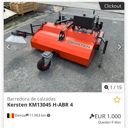
Clickout
1
/
15
Barredora de calzadas
Kersten
KM13045 H-ABR 4
EUR 1.000
Deinze
11.903 km
Quedan 9 días