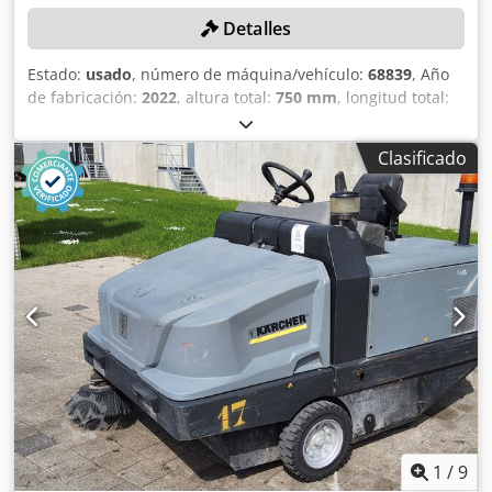
Detalles
Estado:
usado
, número de máquina/vehículo:
68839
, Año
de fabricación:
2022
, altura total:
750 mm
, longitud total:
1.400 mm
, ancho total:
1.200 mm
, Peso en vacío: 133 kg
Ancho de trabajo: 1.300 cm Sistema de acoplamiento
Clasificado
rápido: Sí Ancho de trabajo: 1300 mm Diámetro del cepillo:
450 mm Accionamiento: hidráulico Con cepillo lateral
Ángulo de giro máximo: 26° (izquierda y derecha) Peso: 133
kg Dimensiones: 1400 × 1200 × 750 mm Djdpfx
Amezrwxljbokr Equipado con suspensión oscilante y un
sistema de acoplamiento rápido. Apto para el montaje en
un triángulo de enganche, un elevador delantero de la
categoría I/II o acoplamientos rápidos especiales para
cortacéspedes frontales. Estado: sin usar
1
/
9