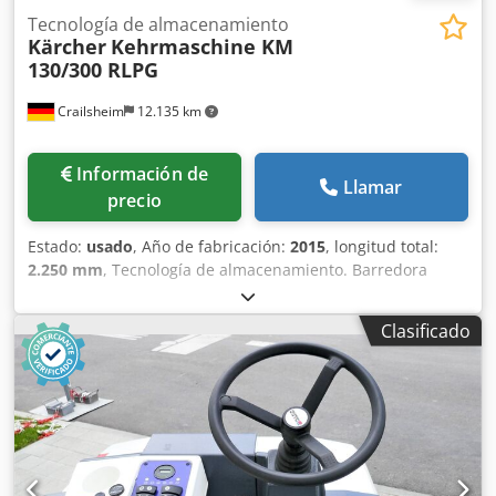
Tecnología de almacenamiento
Kärcher
Kehrmaschine KM
130/300 RLPG
Crailsheim
12.135 km
Información de
Llamar
precio
Estado:
usado
, Año de fabricación:
2015
, longitud total:
2.250 mm
, Tecnología de almacenamiento. Barredora
Kärcher KM 130/300 RLPG. Dkedpfxozcztvo Ambjr
Motorización: diésel. Año de fabricación: 2015.
Clasificado