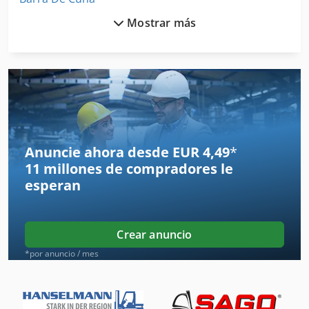
Mostrar más
Barra De Ensalada
Barra De Escala
Barra De La Máquina
Barra De Seguridad
Barra De Sujecion
Anuncie ahora desde EUR 4,49
*
11 millones de compradores
le
Barra De Traccion
esperan
Barras De Mandrinado
Barras De Profundidad
Crear anuncio
Barredora De Nieve
*por anuncio / mes
Barredora De Succión
Barredora Frontal