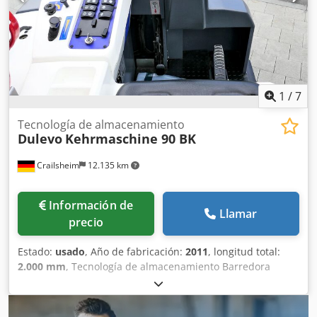
1
/
7
Tecnología de almacenamiento
Dulevo
Kehrmaschine 90 BK
Crailsheim
12.135 km
Información de
Llamar
precio
Estado:
usado
, Año de fabricación:
2011
, longitud total:
2.000 mm
, Tecnología de almacenamiento Barredora
Dulevo, modelo 90 BK Dkjdpjzcztpofx Ambsr Motor: a gas
Año de fabricación: 2011