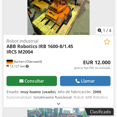
1
/
4
Robot industrial
ABB Robotics
IRB 1600-8/1.45
IRC5 M2004
EUR 12.000
Buchen (Odenwald)
12.121 km
precio fijo IVA no incluído
Consultar
Llamar
Estado:
muy bueno (usado)
, Año de fabricación:
2008
,
Funcionalidad:
totalmente funcional
, Robot ABB Robotics
IRB 1600-8/1.45 IRC5 M2004, completo (16-53400)
Controlador: IRC5 M2004 Número de ejes: 6 Carga útil
Clasificado
máxima: 8 kg Alcance máximo: 1450 mm Año de