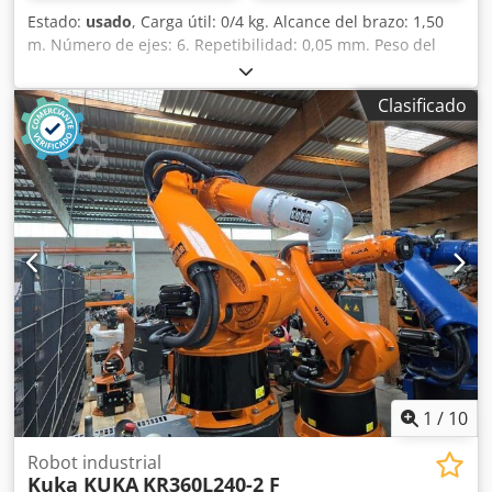
Estado:
usado
, Carga útil: 0/4 kg. Alcance del brazo: 1,50
m. Número de ejes: 6. Repetibilidad: 0,05 mm. Peso del
robot: 250 kg. Montaje: en el suelo. Credpfxeh Au Ins Ahkef
Clasificado
1
/
10
Robot industrial
Kuka KUKA
KR360L240-2 F