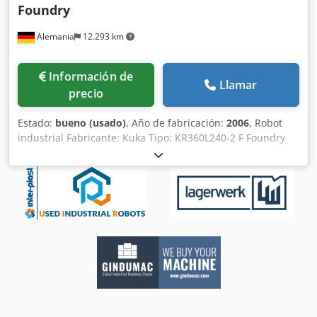
Foundry
Alemania
12.293 km
Información de
Llamar
precio
Estado:
bueno (usado)
, Año de fabricación:
2006
, Robot
industrial Fabricante: Kuka Tipo: KR360L240-2 F Foundry
Año de fabricación: 2006 Cedpfor H H Diox Ahkjrf Alcance:
3326 mm Capacidad de carga: 240 kg Peso: 2375 kg
Controlador Kuka KRC2ed05 Año de fabricación: 2006 Peso:
208 kg Versión del software: V5.6.11 Sistema operativo:
WinXP Panel de control Kuka KCP2ed05 Cables de conexión
Kuka 22726