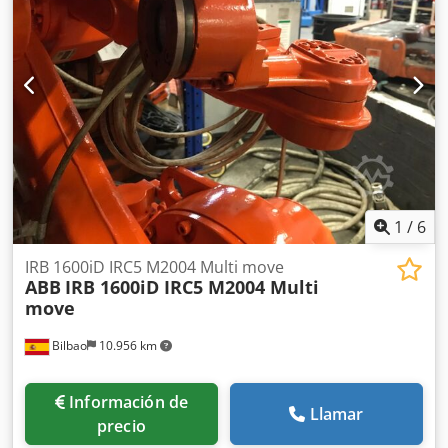
Ahszcfa Toksrf
1
/
6
IRB 1600iD IRC5 M2004 Multi move
ABB
IRB 1600iD IRC5 M2004 Multi
move
Bilbao
10.956 km
Información de
Llamar
precio