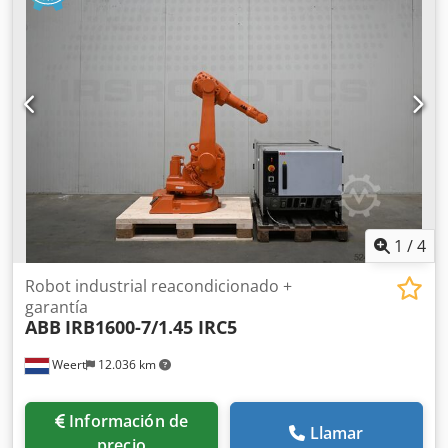
1
/
4
Robot industrial reacondicionado +
garantía
ABB
IRB1600-7/1.45 IRC5
Weert
12.036 km
Información de
Llamar
precio