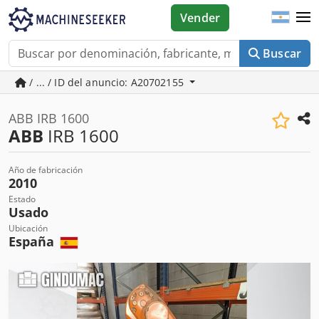
Vender
Buscar
/ ... / ID del anuncio: A20702155
ABB IRB 1600
ABB
IRB 1600
Año de fabricación
2010
Estado
Usado
Ubicación
España