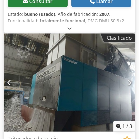
Consultar
Llamar
Estado:
bueno (usado)
, Año de fabricación:
2007
,
Funcionalidad:
totalmente funcional
, DMG DMU 50 3+2
ejes HUSILLO revisado, fecha: 01/2026 Control: Heidenhain
iTNC 530 Horas de funcionamiento: 11.275 h, programa
Clasificado
Recorrido en el eje X: 500 mm Recorrido en el eje Y: 450
mm Recorrido en el eje Z: 400 mm Djdpoza T A Dsfx Ac
Neck Control: iTNC 530 Heidenhain Rango de velocidad:
husillo principal, 20-10.000 min⁻¹ Portaherramientas: SK 40
DIN 69871 Superficie de sujeción de la mesa: 700 x 500
mm Carga máxima de la mesa: 500 kg Ranuras en T: 7x 14
x 63 mm Número de posiciones para herramientas: 30
Peso máximo de la herramienta: 6 kg Avance rápido: 24
m/min Fuerza de avance: 4,5 kN Velocidad de avance: 1-
24.000 mm/min Potencia total requerida: 26 kVA Peso de la
máquina: aprox. 4,5 t Espacio requerido: aprox. 4,5 x 3,5 x
2,3 m Transportador de virutas Volante manual Sonda de
medición Pistola de refrigeración Disponible de inmediato
1
/
3
Trituradora de un eje