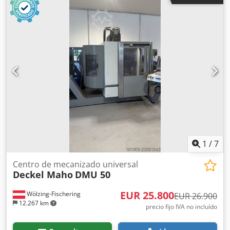
la máquina: Mesa de aluminio Raster, 2 secciones. -
Control: Control por PC - Software: SCM NESTING, SCM
XILOG MAESTRO - Número de serie: AH/115920 Número de
ejes de fresado: 1 Unidad de taladrado: 1 - prácticamente
sin usar Velocidad máxima del husillo: 24.000 rpm
Portaherramientas: HSK-F63 Motor principal 6,6 kW
Construcción del pórtico: Máquina con pórtico móvil
Bombas de vacío: 2 pcs. BECKER de 2012 - una colocada en
el exterior, la otra instalada en la máquina. Capacidad de
la bomba de vacío m³/h: 240/280 m³/h. Interfaz para
lectura de formato CAD (.dxf). Seguridad: Rechazos Peso
aprox. 2.500 kg Longitud: 5.900 mm Anchura: 2.790 mm
Dcjdpfeuu Ntgex Ac Nok Altura: 2.190 mm Medición
automática de la longitud de la herramienta
1
/
7
Centro de mecanizado universal
Deckel Maho
DMU 50
EUR 25.800
Wölzing-Fischering
EUR 26.900
12.267 km
precio fijo IVA no incluído