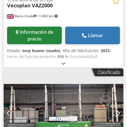
Vecoplan
VAZ2000
Reino Unido
11.663 km
Información de
Llamar
precio
Estado:
muy bueno (usado)
, Año de fabricación:
2023
,
horas de funcionamiento:
500 h
, Funcionalidad:
totalmente funcional
, Adquirimos este equipo en 2023
para un proyecto específico que finalmente no se llevó a
Clasificado
cabo, por lo que está prácticamente nuevo. Vendemos la
trituradora, el transportador empotrado WME y el sistema
contra incendios Helios en conjunto; el precio de compra
de los tres fue £440.000. Nuestra Presona LP100 no puede
seguir el ritmo de la máquina; lo máximo que hemos
procesado son 13 toneladas por hora, cribado a 40 mm
para destrucción segura de papel. El equipo sigue
instalado y en funcionamiento. El comprador debe
encargarse del desmontaje y recogida. Este anuncio