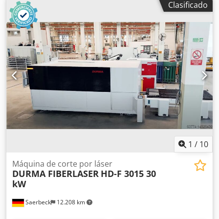
Clasificado
abrasivas con extracción directa Máx. altura de
procesamiento 2.700 mm Dsdpewd Ihqsfx Ac Neck Espesor
del vidrio mecanizable: 4-22 mm Máx. longitud del vidrio:
3.100 / 4.500 mm Independiente o integrado en la línea
ISO Extremadamente fácil de usar y prácticamente libre de
mantenimiento.
1
/
10
Máquina de corte por láser
DURMA FIBERLASER
HD-F 3015 30
kW
Saerbeck
12.208 km