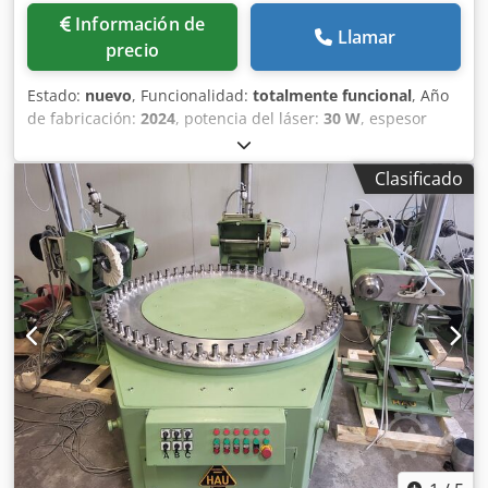
Información de
Llamar
precio
Estado:
nuevo
, Funcionalidad:
totalmente funcional
, Año
de fabricación:
2024
, potencia del láser:
30 W
, espesor
chapa acero (máx.):
80 mm
, espesor de chapa de aluminio
(máx.):
50 mm
, El sistema de corte por láser de fibra
Clasificado
Durma HD-F 3015 en 30 kW, presentado por Durma
Maschinen GmbH, es una máquina de corte por láser de
fibra de primera clase desarrollada para la máxima
precisión y eficiencia en el procesamiento de metales.
Como fabricante directo con sedes en Münster y
Staufenberg, Durma Maschinen GmbH es sinónimo de
calidad, fiabilidad y excelente servicio al cliente.
Características: 30 kW / 80 mm acero dulce 50 mm acero
inoxidable Centrado automático de boquillas Cambiador
automático de boquillas con 26 estaciones Mesa servo-
inversora Distancia focal F300 mm Sistema de transporte
Datos técnicos Djdsq Nl T Topfx Ac Njck Potencia: 30 kW
Tamaño máximo de la hoja: 3.048 mm x 1.524 mm Peso
máximo de la hoja: 200 kg/m Carrera del eje Z: 160 mm