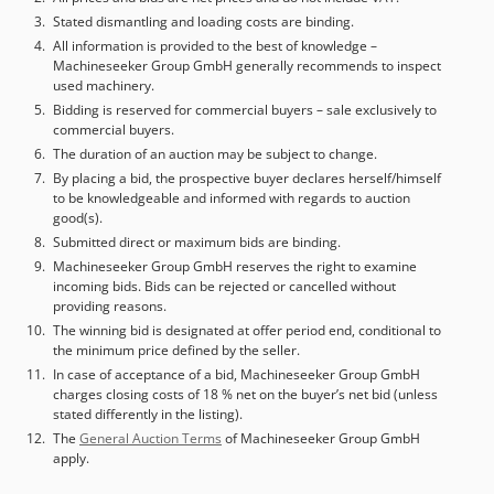
admisible en el husillo: 2500 Nm Cono del contrapunto: 80
Stated dismantling and loading costs are binding.
mm Recorrido del cono: 250 mm Cono interior del
All information is provided to the best of knowledge –
Machineseeker Group GmbH generally recommends to inspect
contrapunto: MK 5 Largo x Ancho x Alto Peso de la
used machinery.
máquina: 5500 kg Accesorios: Contrapunto Dedpegyy I Asfx
Bidding is reserved for commercial buyers – sale exclusively to
Ac Neck Portabrocas de 3 mordazas neumático con
commercial buyers.
mordazas intercambiables: 315 mm Portaherramientas de
The duration of an auction may be subject to change.
cambio rápido "MULTIFIX" delante del punto central,
By placing a bid, the prospective buyer declares herself/himself
tamaño "C" Torreta cuádruple detrás del punto central
to be knowledgeable and informed with regards to auction
Portaherramientas Sistema de refrigeración Luneta móvil
good(s).
neumática Datos técnicos y dimensiones: Salvo error u
Submitted direct or maximum bids are binding.
omisión. Posibilidad de videoconferencia a través de
Machineseeker Group GmbH reserves the right to examine
WhatsApp, previa cita.
incoming bids. Bids can be rejected or cancelled without
providing reasons.
The winning bid is designated at offer period end, conditional to
the minimum price defined by the seller.
In case of acceptance of a bid, Machineseeker Group GmbH
charges closing costs of 18 % net on the buyer’s net bid (unless
stated differently in the listing).
The
General Auction Terms
of Machineseeker Group GmbH
apply.