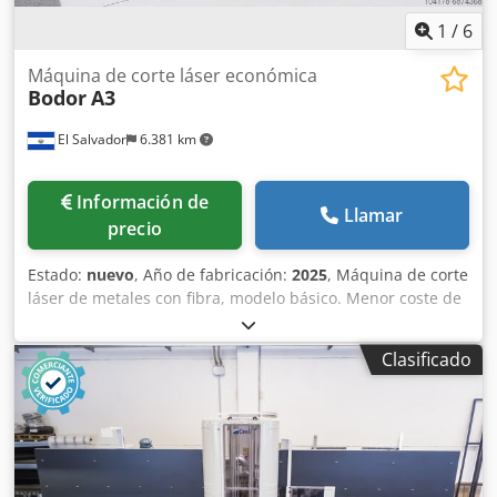
1
/
6
Máquina de corte láser económica
Bodor
A3
El Salvador
6.381 km
Información de
Llamar
precio
Estado:
nuevo
, Año de fabricación:
2025
, Máquina de corte
láser de metales con fibra, modelo básico. Menor coste de
corte láser y fácil manejo. La mesa de corte modular, con
refuerzos, reduce el tiempo de desmontaje y mejora la
Clasificado
comodidad y la rigidez. La boquilla láser de fibra especial y
el proceso de corte garantizan un corte de acero al
carbono con oxígeno más rápido, un corte de acero
inoxidable con nitrógeno a baja presión que ahorra gas y
un corte de acero al carbono con aire de mejor calidad. Los
cabezales láser de fibra pueden detectar obstáculos