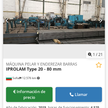
pieza (máx.):
800 kg
, presión:
7 bar
, Lattuada TL10 AV C
biseladora en línea recta con inglete de 0-45°, cerio.
Reacondicionada en nuestro almacén en Bélgica. Probada
y lista para usar. Dodpfxjw U Nzro Ac Nsck
1
/
21
MÁQUINA PELAR Y ENDEREZAR BARRAS
IPROLAM
Type 20 - 80 mm
Sofia
12.576 km
Información de
Llamar
precio
Año de fabricación:
2019
, horas de funcionamiento:
4.525