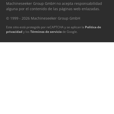
Machineseeker Group GmbH no acepta responsabilidad
alguna por el contenido de las páginas web enlazadas.
© 1999 - 2026 Machineseeker Group GmbH
Este sitio está protegido por reCAPTCHA y se aplican la
Política de
privacidad
y los
Términos de servicio
de Google.