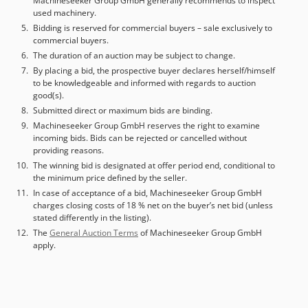
Machineseeker Group GmbH generally recommends to inspect
used machinery.
Bidding is reserved for commercial buyers – sale exclusively to
commercial buyers.
The duration of an auction may be subject to change.
By placing a bid, the prospective buyer declares herself/himself
to be knowledgeable and informed with regards to auction
good(s).
Submitted direct or maximum bids are binding.
Machineseeker Group GmbH reserves the right to examine
incoming bids. Bids can be rejected or cancelled without
providing reasons.
The winning bid is designated at offer period end, conditional to
the minimum price defined by the seller.
In case of acceptance of a bid, Machineseeker Group GmbH
charges closing costs of 18 % net on the buyer’s net bid (unless
stated differently in the listing).
The
General Auction Terms
of Machineseeker Group GmbH
apply.