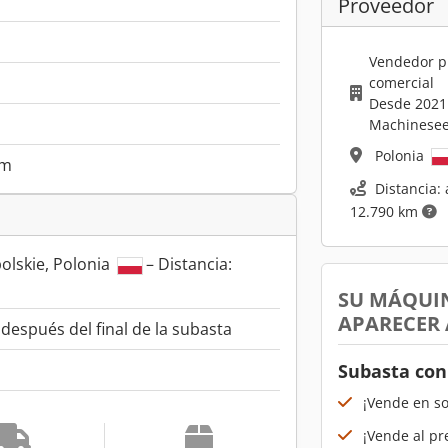
Proveedor
Vendedor p
comercial
Desde 2021
Machinesee
Polonia
mm
Distancia: 
12.790 km
lskie, Polonia
– Distancia:
SU MÁQUI
APARECER
espués del final de la subasta
Subasta con
¡Vende en s
¡Vende al pr