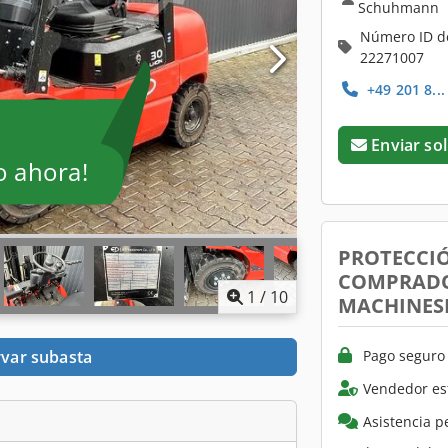
Schuhmann
Número ID d
22271007
+49 201 8..
Enviar sol
o ahora!
PROTECCI
COMPRADO
1
/
10
MACHINES
Pago seguro 
var subasta
Vendedor es
Asistencia p