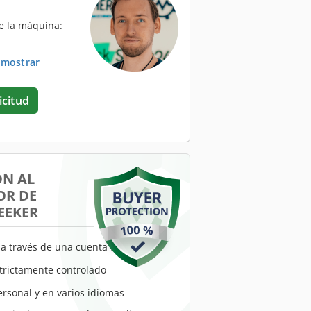
e la máquina:
. mostrar
icitud
ÓN AL
R DE
EEKER
a través de una cuenta fiduciaria
trictamente controlado
ersonal y en varios idiomas