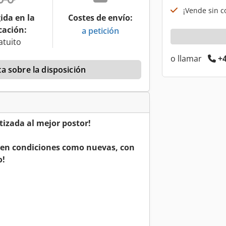
¡Vende sin co
ida en la
Costes de envío:
cación:
a petición
atuito
o llamar
+4
a sobre la disposición
tizada al mejor postor!
s en condiciones como nuevas, con
o!