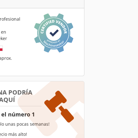
rofesional
 en
ker
aprox.
NA PODRÍA
 AQUÍ
 el número 1
olo unas pocas semanas!
ecio más alto!