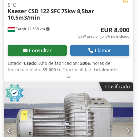
SFC
Kaeser CSD 122 SFC
75kw 8,5bar
10,5m3/min
EUR 8.900
Tata
12.538 km
EXW precio fijo IVA no incluído
Consultar
Llamar
Estado:
usado
, Año de fabricación:
2006
, horas de
funcionamiento:
89.000 h
, Funcionalidad:
totalmente
funcional
, potencia:
75 kW (101,97 CV)
, tipo de
combustible:
diésel
, tipo de refrigeración:
aire
, Compresor
Clasificado
de tornillo Kaeser CSD 122 SFC inversor incorporado 2,2-
10,5m3/min, 75kW, 8,5bar Fabricante: Kaeser Tipo: CSD
122 SFC Año de fabricación: 2006 Presión de servicio: máx.
8,5 bar Potencia: 75 kW Capacidad: 2,2 - 10,5 m3/min
Horas de funcionamiento: 96244 h (último mantenimiento:
88854 h) Csdpfxst A Uyus Aicerf Dimensiones de montaje:
1100 x 2200 x 1900 mm Peso neto: 1600 kg