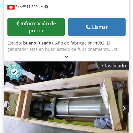
Root
11.899 km
Información de
Llamar
precio
Estado:
bueno (usado)
, Año de fabricación:
1993
, El
generador está en buen estado de funcionamiento. Los
datos técnicos se muestran en la placa de la máquina.
Crodpfxoyh U Tqj Aicsf
Clasificado