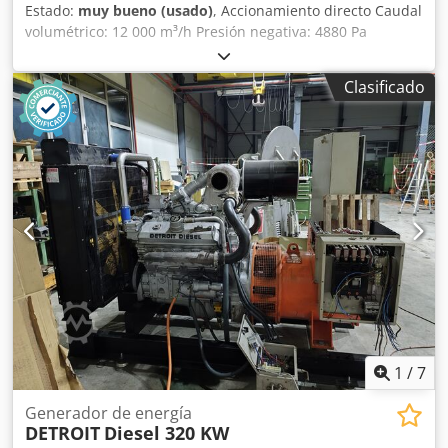
Estado:
muy bueno (usado)
, Accionamiento directo Caudal
volumétrico: 12 000 m³/h Presión negativa: 4880 Pa
Potencia del motor: 26 (30) kW Velocidad de rotación: 2950
rpm Cedpfxsh Tfqho Aicorf Diámetro de la entrada: 400
Clasificado
mm Diámetro de la salida: 400 mm Dimensiones (largo x
ancho x alto): 1150 x 1200 x 1850 mm Nota: máquinas de
segunda mano: • Salvo errores en las especificaciones
técnicas y venta previa. • Los precios indicados son precios
de recogida en las instalaciones, con carga gratuita. • Las
máquinas han sido limpiadas y se ha verificado su
funcionamiento. • Todas las máquinas se venden en el
estado en que se encuentran, sin garantía de ningún tipo.
• El comprador tiene derecho a inspeccionar las máquinas
en las instalaciones. • Los acuerdos especiales solo son
posibles por escrito. (Solo responderemos a las consultas
si se indica la dirección y el número de teléfono).
1
/
7
Generador de energía
DETROIT
Diesel 320 KW