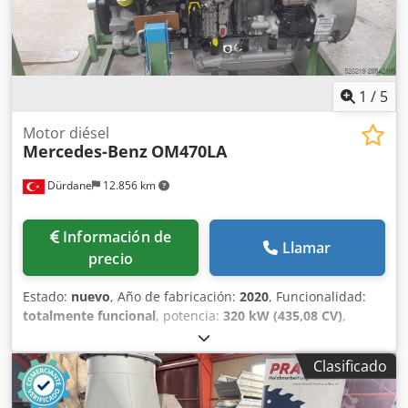
1
/
5
Motor diésel
Mercedes-Benz
OM470LA
Dürdane
12.856 km
Información de
Llamar
precio
Estado:
nuevo
, Año de fabricación:
2020
, Funcionalidad:
totalmente funcional
, potencia:
320 kW (435,08 CV)
,
Motor Mercedes-Benz OM 470 totalmente nuevo. Apto
para varias grúas. Consulte precio y otros motores
Clasificado
disponibles. Codpfx Asxw R Dxeicorf