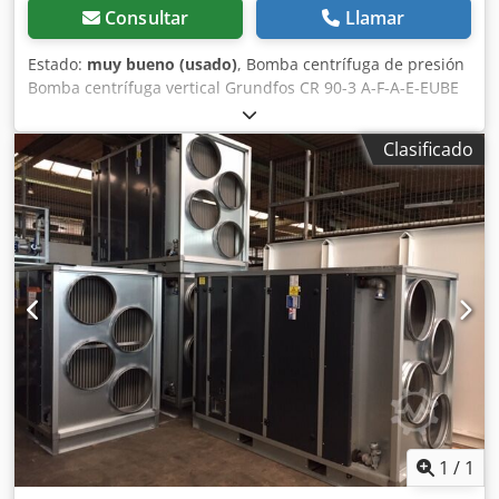
Consultar
Llamar
Estado:
muy bueno (usado)
, Bomba centrífuga de presión
Bomba centrífuga vertical Grundfos CR 90-3 A-F-A-E-EUBE
más unidades disponibles en stock Bomba centrífuga
vertical, de varios cuerpos, con tomas de aspiración y
Clasificado
descarga a la misma altura. El cabezal y el cuerpo de la
bomba son de hierro fundido; todas las demás piezas en
contacto con el fluido son de acero inoxidable (EN 1.4301).
Caudal nominal 90 m³/h Altura de elevación nominal 65,5
m Presión máxima a la temperatura especificada: 16 bar /
120 °C Tipo de conexión: DIN Tamaño de la conexión de
entrada: DN 100 Fluido bombeado: agua Rango de
temperatura del fluido: 0..120 °C Temperatura del fluido
seleccionada: 20 °C Densidad: 998,2 kg/m³ Datos eléctricos
Credpfx Ashy Nx Ejicof Tipo de motor: SIEMENS Potencia
nominal - P2: 22 kW 2940 rpm Frecuencia de la red: 50 Hz
Tensión nominal: 3 x 380-415D/660-690Y V Corriente
nominal: 41,5-39,5/24,0-23,5 A Cos Phi - Factor de potencia:
0,86 Velocidad nominal: 2945 rpm Número de polos: 2
1
/
1
Grado de protección (IEC 34-5): IP55