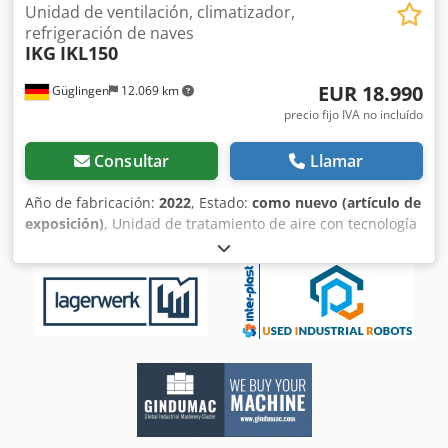
Unidad de ventilación, climatizador,
refrigeración de naves
IKG
IKL150
EUR 18.990
Güglingen
12.069 km
precio fijo IVA no incluído
Consultar
Llamar
Año de fabricación:
2022
, Estado:
como nuevo (artículo de
exposición)
, Unidad de tratamiento de aire con tecnología
EC para la climatización o calefacción de pabellones;
capacidad de refrigeración de 150 kW a 7/12 °C cuando se
combina con una unidad de enfriamiento; capacidad de
calefacción de 300 kW; caudal de aire de 20.000 m³/h; 4
salidas de aire de 500 mm; diseño compacto.
Credefzrgyjpfx Aicjf