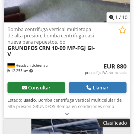
1
/
10
Bomba centrífuga vertical multietapa
de alta presión, bomba centrífuga casi
nueva para repuestos, bo
GRUNDFOS
CRN 10-09 MP-FGJ GI-
V
EUR 880
Hessisch Lichtenau
12.255 km
precio fijo IVA no incluído
Consultar
Llamar
Estado:
usado
, Bomba centrífuga vertical multicelular de
alta presión GRUNDFOS Bomba en condiciones como
nuevas, aunque se ha desmontado una parte del
acoplamiento magnético. Modelo CRN 10-09 MP-FGJ GI-V
Clasificado
Año de fabricación: aproximadamente 2012 Caudal a 7,2
bar: máx. 10 m³/h Altura de elevación: máx. 91,8 metros