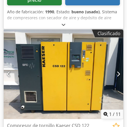
Año de fabricación:
1990
, Estado:
bueno (usado)
, Sistema
de compresores con secador de aire y depósito de aire
comprimido. Longitud: 800 mm Anchura: 800 mm Altura:
1000 mm Cjdpjinur Ajfx Aicerf Caudal: 1,5 m³/min Potencia:
Clasificado
11 kW
1
/
11
Compresor de tornillo Kaeser CSD 122