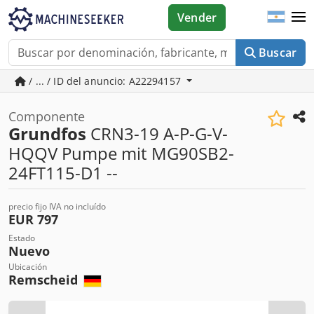
Vender
Buscar
/ ... / ID del anuncio: A22294157
Componente
Grundfos
CRN3-19 A-P-G-V-
HQQV Pumpe mit MG90SB2-
24FT115-D1 --
precio fijo IVA no incluído
EUR 797
Estado
Nuevo
Ubicación
Remscheid