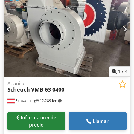
1
/
4
Abanico
Scheuch
VMB 63 0400
Schwanberg
12.289 km
Información de
Llamar
precio