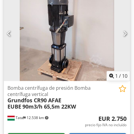
Cjdpfxeh Axlpj Aicerf Nos encantaría recibir su visita;
tenemos más máquinas en stock. Disponible
inmediatamente; se puede inspeccionar. En stock en
Emskirchen/Núremberg; se puede probar.
1
/
10
Bomba centrífuga de presión Bomba
centrífuga vertical
Grundfos CR90 AFAE
EUBE
90m3/h 65,5m 22KW
EUR 2.750
Tata
12.538 km
precio fijo IVA no incluído