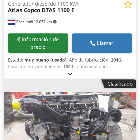
Generador diésel de 1100 kVA
Atlas Copco
DTAS 1100 E
Rossum
12.057 km
Información de
Llamar
precio
Estado:
muy bueno (usado)
, Año de fabricación:
2016
,
horas de funcionamiento:
160 h
, Funcionalidad:
totalmente funcional
, potencia nominal (aparente):
1.100
kVA
, Ofrecemos generador Atlas-Copco DTAS 1100 E – 110
Clasificado
kVA en buen estado Año de fabricación: 2016 Horas de
funcionamiento: 160 horas Combustible: Diésel Capacidad
del depósito: 1000 litros Impulsado por motor MTU.
Credpfx Asyy Dkaeicof Más detalles disponibles a petición,
el generador está disponible de inmediato.