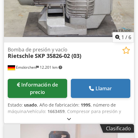
1
/
6
Bomba de presión y vacío
Rietschle
SKP 35826-02 (03)
Emskirchen
12.201 km
Información de
Llamar
precio
Estado:
usado
, Año de fabricación:
1995
, número de
máquina/vehículo:
1663459
, Compresor para presión y
vacío – Bomba para presión y vacío Rietschle SKP 35826-02
(03) Año de fabricación: 1995 – N.º de serie: 1663459
Clasificado
Frecuencia: 50 Hz Velocidad: 2900 rpm Potencia necesaria:
3 kW Inspección por vídeo en línea mediante Skype