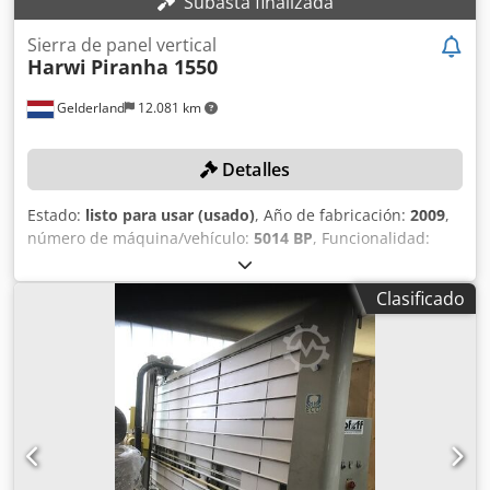
Subasta finalizada
productos del sector industrial. Djdpfx Aozh Ikqsb Tswa
Yorick Diebels
Sierra de panel vertical
Harwi
Piranha 1550
Gelderland
12.081 km
Detalles
Estado:
listo para usar (usado)
, Año de fabricación:
2009
,
número de máquina/vehículo:
5014 BP
, Funcionalidad:
totalmente funcional
, altura de corte (máx.):
1.600 mm
,
diámetro de la hoja de sierra:
250 mm
, peso en vacío:
500
Clasificado
kg
, profundidad de corte:
55 mm
, Sin precio mínimo:
¡venta garantizada al mejor postor! DETALLES TÉCNICOS
Altura máxima de corte vertical: 1.600 mm Altura máxima
de corte horizontal: 1.550 mm Profundidad máxima de
corte: 55 mm Diámetro máximo de la hoja de sierra: 250
mm Diámetro del orificio del eje de la hoja de sierra: 30
mm DETALLES DE LA MÁQUINA Tensión: 400 V Dwodpezdzy
Rjfx Ab Toa Consumo de corriente: 6,6 A Fusible: 16 A