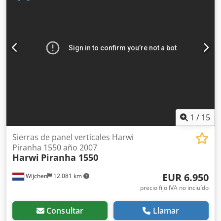
1
/
15
Sierras de panel verticales Harwi
Piranha 1550 año 2007
Harwi
Piranha 1550
EUR 6.950
Wijchen
12.081 km
precio fijo IVA no incluído
Consultar
Llamar