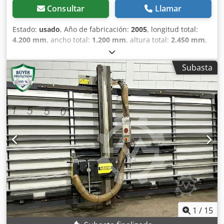
Consultar
Llamar
Estado:
usado
, Año de fabricación:
2005
, longitud total:
4.200 mm
, ancho total:
1.200 mm
, altura total:
2.450 mm
,
Color: Gris Peso: 485 kg - Año de fabricación: 2005 -
Documentación disponible: No - Marcado CE: Sí -
Subasta
Certificado CE: No - Número de serie: 25005630 - Altura
máxima de corte horizontal [mm]: 1550 - Anchura máxima
de corte [mm]: 3300 - Profundidad máxima de corte [mm]:
55 - Diámetro mínimo de la hoja de sierra [mm]: 250 -
Diámetro máximo de la hoja de sierra [mm]: 250 -
Diámetro del orificio del eje de la hoja de sierra [mm]: 30 -
Corte horizontal: Sí - Corte vertical: Sí - Tensión [V]: 400 -
Consumo de corriente [A]: 6,6 - Fusible [A]: 16 - Potencia
[kW]: 3,0 - Dimensiones de transporte: 4200 mm x 1200
mm x 2450 mm (largo x ancho x alto) - Peso de transporte
[kg]: 485 kg - Paquetes de transporte [unidades]: 1
Información financiera IVA: El precio indicado no incluye el
IVA. IVA/Régimen de recargo de IVA: El IVA es deducible
para las empresas. Entrega y aceptación de equipos
1
/
15
usados disponible en cualquier momento para todos los