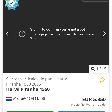
1
/
15
Sierras verticales de panel Harwi
Piranha 1550 2005
Harwi
Piranha 1550
EUR 5.850
Wijchen
12.081 km
precio fijo IVA no incluído