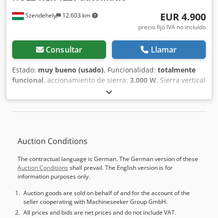
EUR 4.900
Szendehely
12.603 km
precio fijo IVA no incluído
Consultar
Llamar
Estado:
muy bueno (usado)
, Funcionalidad:
totalmente
funcional
, accionamiento de sierra:
3.000 W
, Sierra vertical
automática para tableros Holz-her 1220. Múltiples
configuraciones, corte de medias o placas completas. Se
puede probar, funciona perfectamente. Dedpfox Eyqysx Ab
Tjwa
Auction Conditions
The contractual language is German. The German version of these
Auction Conditions
shall prevail. The English version is for
information purposes only.
Auction goods are sold on behalf of and for the account of the
seller cooperating with Machineseeker Group GmbH.
All prices and bids are net prices and do not include VAT.