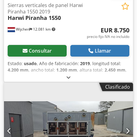
Sierras verticales de panel Harwi
Piranha 1550 2019
Harwi
Piranha 1550
EUR 8.750
Wijchen
12.081 km
precio fijo IVA no incluído
Consultar
Llamar
Estado:
usado
, Año de fabricación:
2019
, longitud total:
4.200 mm
, ancho total:
1.200 mm
, altura total:
2.450 mm
,
Color: Negro Peso: 600 kg - Año de fabricación: 2019 -
Documentación disponible: No - Marcado CE: Sí -
Clasificado
Certificado CE: No - Número de serie: 5025 CV - Altura
máxima de corte horizontal [mm]: 1550 - Anchura máxima
de corte [mm]: 3300 - Profundidad máxima de corte [mm]:
55 - Diámetro mínimo de la hoja de sierra [mm]: 250 -
Diámetro máximo de la hoja de sierra [mm]: 250 -
Diámetro del orificio del eje de la hoja de sierra [mm]: 30 -
Corte horizontal: Sí - Corte vertical: Sí - Tensión [V]: 400 -
Consumo de corriente [A]: 6,6 - Fusible [A]: 16 - Potencia