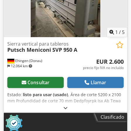
Potencia: 3,0 kW Dimensiones y peso Dimensiones (largo x
ancho x alto): 4.200 x 1.200 x 2.450 mm Peso: 500 kg
Paquetes de transporte: 1 EQUIPAMIENTO Corte horizontal
Corte vertical
1
/
5
Sierra vertical para tableros
Putsch Meniconi
SVP 950 A
EUR 2.600
Ehingen (Donau)
12.064 km
precio fijo IVA no incluído
Consultar
Llamar
Estado:
listo para usar (usado)
, Área de corte 5200 x 2100
mm Profundidad de corte 70 mm Dedpfoyrpk Isx Ab Tewa
Avance manual Parrilla de evacuación automática
Dimensiones exteriores (L x A x H) aprox. 6550 x 1500 x
Clasificado
3010 mm