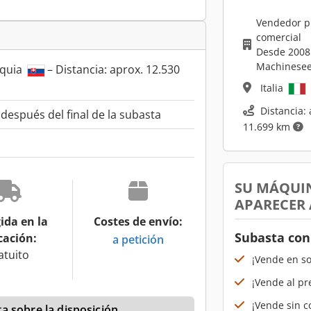
Vendedor p
comercial
Desde 2008
Machinesee
aquia
– Distancia: aprox. 12.530
Italia
Distancia: 
espués del final de la subasta
11.699 km
SU MÁQUI
APARECER
ida en la
Costes de envío:
Subasta con
cación:
a petición
atuito
¡Vende en s
¡Vende al pr
¡Vende sin co
a sobre la disposición