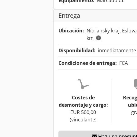
Equipamiento:
Marcado CE
Entrega
Ubicación:
Nitriansky kraj, Eslov
km
Disponibilidad:
inmediatamente d
Condiciones de entrega:
FCA
Costes de
Recog
desmontaje y cargo:
ubi
EUR 500,00
gr
(vinculante)
Haz una pregunt