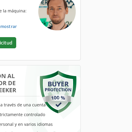
e la máquina:
. mostrar
icitud
ÓN AL
R DE
EEKER
a través de una cuenta fiduciaria
trictamente controlado
ersonal y en varios idiomas