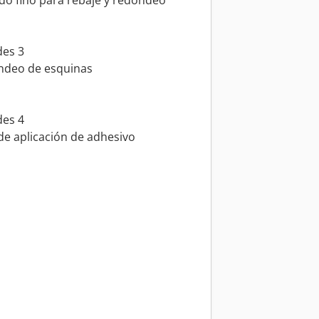
do fino para rebaje y redondeo
des 3
deo de esquinas
des 4
de aplicación de adhesivo