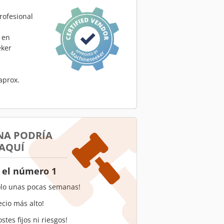
rofesional
 en
ker
aprox.
NA PODRÍA
 AQUÍ
 el número 1
olo unas pocas semanas!
ecio más alto!
stes fijos ni riesgos!