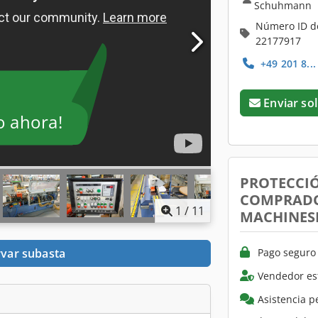
Schuhmann
Número ID d
22177917
+49 201 8..
Enviar sol
o ahora!
PROTECCI
COMPRADO
1
/
11
MACHINES
Pago seguro 
var subasta
Vendedor es
Asistencia p