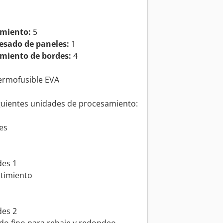
miento:
5
esado de paneles:
1
miento de bordes:
4
ermofusible EVA
guientes unidades de procesamiento:
es
des 1
timiento
des 2