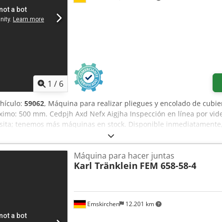
1
/
6
hículo:
59062
, Máquina para realizar pliegues y encolado de cubie
ximo: 500 mm. Cedpjh Axd Nefx Aigjha Inspección en línea por vide
isita; tenemos más máquinas en stock. Disponible inmediatamente,
bar.
Máquina para hacer juntas
Karl Tränklein
FEM 658-58-4
Emskirchen
12.201 km