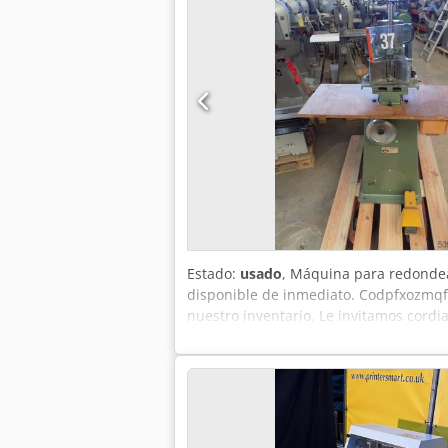
Estado:
usado
, Máquina para redondear
disponible de inmediato. Codpfxozmqf
nuestro inventario. Le invitamos cordia