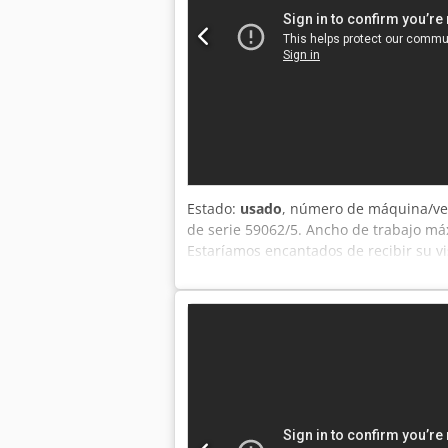
Estado:
usado
, número de máquina/ve
de serie 59062/5. Ancho de trabajo má
Estaríamos encantados de recibir su v
Emskirchen/Núremberg; se puede pro