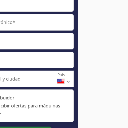
rónico*
País
l y ciudad
ibuidor
ecibir ofertas para máquinas
s