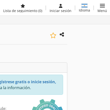
Idioma
Lista de seguimiento
(0)
Iniciar sesión
Menú
ístrese gratis o inicie sesión,
a la información.
sde: