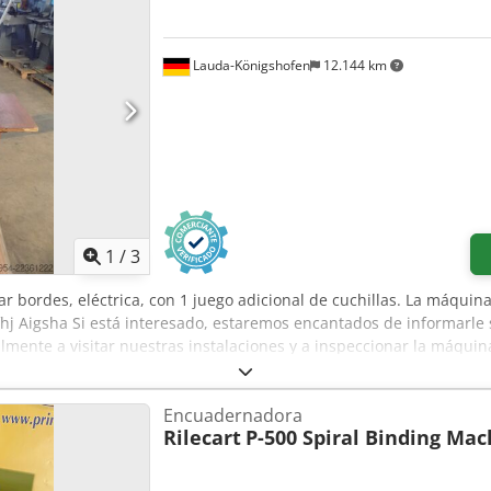
Lauda-Königshofen
12.144 km
1
/
3
 bordes, eléctrica, con 1 juego adicional de cuchillas. La máquin
hj Aigsha Si está interesado, estaremos encantados de informarl
lmente a visitar nuestras instalaciones y a inspeccionar la máquina
Encuadernadora
Rilecart
P-500 Spiral Binding Mac