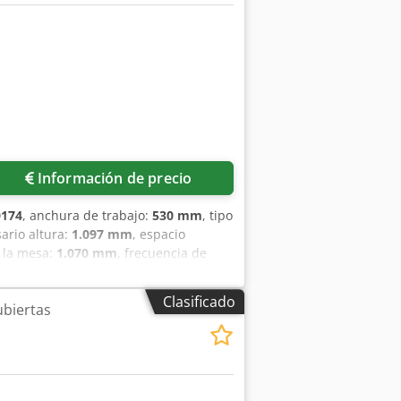
Información de precio
0174
, anchura de trabajo:
530 mm
, tipo
ario altura:
1.097 mm
, espacio
 la mesa:
1.070 mm
, frecuencia de
ble lazo para libros y calendarios.
 por pedal. Protección de seguridad
Clasificado
biertas