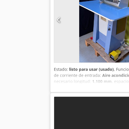
Estado:
listo para usar (usado)
, Funci
de corriente de entrada:
Aire acondic
necesario longitud:
1.100 mm
, espaci
entrada:
50 Hz
, peso en vacío:
105 kg
,
Chedorzuluopfx Aigea Tamaños ajustabl
del haz de luz. Requisitos de alimenta