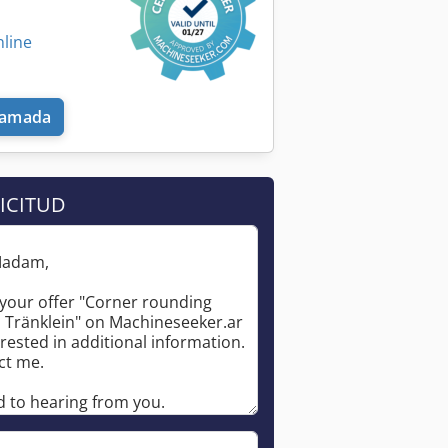
nline
llamada
ICITUD