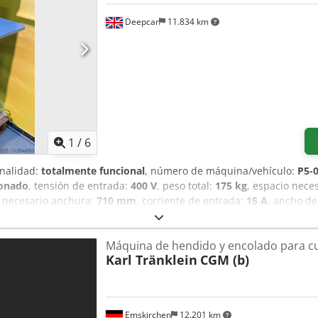
Deepcar
11.834 km
1
/
6
onalidad:
totalmente funcional
, número de máquina/vehículo:
P5-
ionado
, tensión de entrada:
400 V
, peso total:
175 kg
, espacio neces
o necesario anchura:
710 mm
, corriente de entrada:
15 A
, ancho de
 Equipamiento:
barrera fotoeléctrica de seguridad
, Cerradora de do
es para todas las anillas de hasta 25 mm de diámetro. Controlada
Máquina de hendido y encolado para cu
ción: 380-415 v 50/60 Hz
Karl Tränklein
CGM (b)
Emskirchen
12.201 km