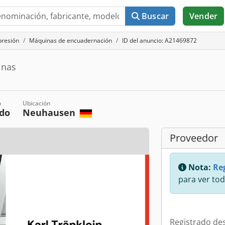
Buscar
Vender
presión
Máquinas de encuadernación
ID del anuncio: A21469872
inas
o
Ubicación
do
Neuhausen
Proveedor
Nota:
Reg
para ver tod
Registrado de