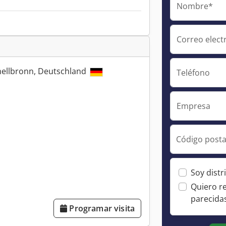
Nombre*
Correo elect
ellbronn, Deutschland
Teléfono
Empresa
Código posta
Soy distr
Quiero r
parecida
Programar visita