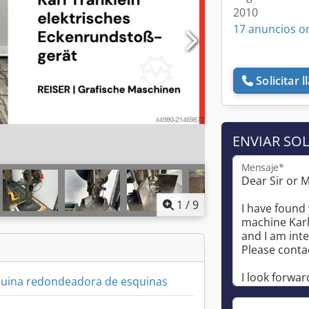
2010
17 anuncios o
Solicitar 
ENVIAR SOL
Mensaje*
1
/
9
uina redondeadora de esquinas