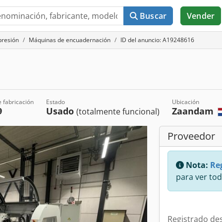
Buscar
Vender
presión
Máquinas de encuadernación
ID del anuncio: A19248616
 fabricación
Estado
Ubicación
9
Usado
Zaandam
(totalmente funcional)
Proveedor
Nota:
Reg
para ver tod
Registrado de