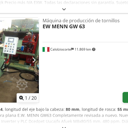
jk Precio más IVA EXW. Todas las declaraciones sin garantía. Sujeto
 exclusión de cualquier garantía.
Máquina de producción de tornillos
EW MENN
GW 63
Calolziocorte
11.869 km
1
/
20
24
, longitud del eje bajo la cabeza:
80 mm
, longitud de rosca:
55 
ra plana E.W. MENN GW63 Completamente revisada a nuevo. Nueva
on Inverter y PLC Dcedpet Uucajfx Afuek M8x80/55 mm. 480 ppm. Diá
a ver y probar c/o HBR srl - Calolziocorte (LC)