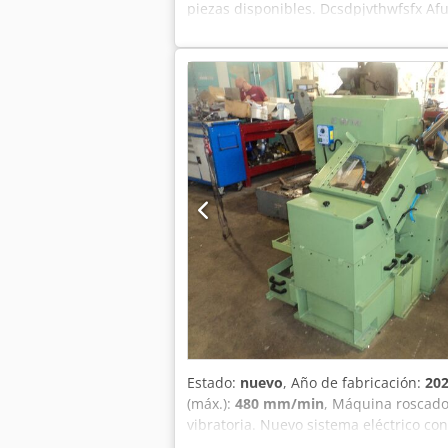
piezas disponibles. Dcsdpjvthwfsfx Afu
concesionario. La venta se realiza bajo
Estado:
nuevo
, Año de fabricación:
20
(máx.):
480 mm/min
, Máquina roscado
vibratoria. Nuevo sistema eléctrico c
Longitud de los peines: 115/130 mm. Par