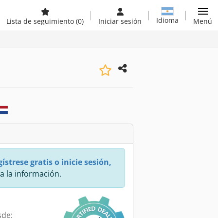
Idioma
Lista de seguimiento
(0)
Iniciar sesión
Menú
ístrese gratis o inicie sesión,
a la información.
sde: