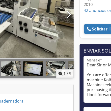
2010
42 anuncios o
Solicitar 
ENVIAR SOL
Mensaje*
1
/
9
uadernadora