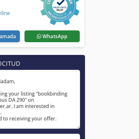
nline
llamada
WhatsApp
ICITUD