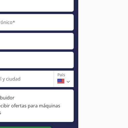
rónico*
País
l y ciudad
ibuidor
ecibir ofertas para máquinas
s