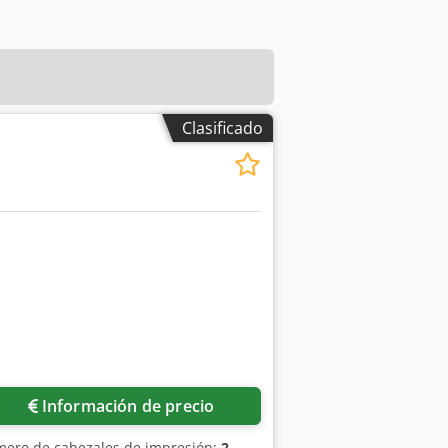
Clasificado
Información de precio
mero de cabezales de impresión:
2
,