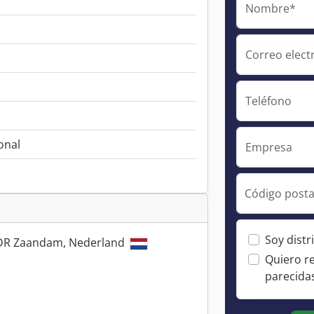
Nombre*
Correo elect
Teléfono
onal
Empresa
Código posta
Soy distr
7 DR Zaandam, Nederland
Quiero r
parecida