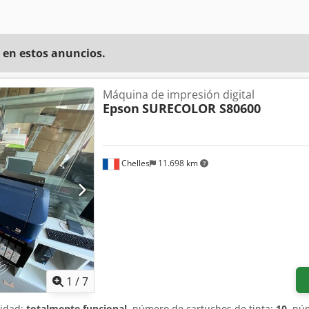
 en estos anuncios.
Máquina de impresión digital
Epson
SURECOLOR S80600
Chelles
11.698 km
1
/
7
lidad:
totalmente funcional
, número de cartuchos de tinta:
10
, nú