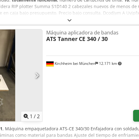
ldera RIP plotter Summa S1D140 2 cabezales nuevos de menos de 
e en caja bajo presupuesto. Precio bajo consulta. Dcodjym A Uvjpf
Máquina aplicadora de bandas
ATS Tanner
CE 340 / 30
Kirchheim bei München
12.171 km
1
/
2
1
, Máquina empaquetadora ATS-CE 340/30 Enfajadora con soldad
 láminas como material para bandas Ajuste del tiempo de enfriami