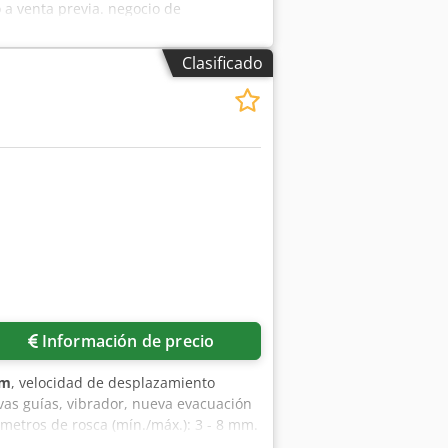
 a venta previa. negocio de
Clasificado
Información de precio
mm
, velocidad de desplazamiento
s guías, vibrador, nueva evacuación
metros de rosca (mín./máx.): 3 - 8 mm.