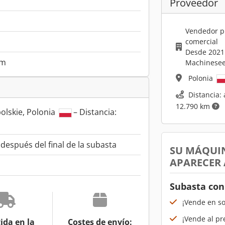
Proveedor
Vendedor p
comercial
Desde 2021
mm
Machinesee
Polonia
Distancia: 
12.790 km
lskie, Polonia
– Distancia:
espués del final de la subasta
SU MÁQUI
APARECER
Subasta con
¡Vende en s
¡Vende al pr
ida en la
Costes de envío: