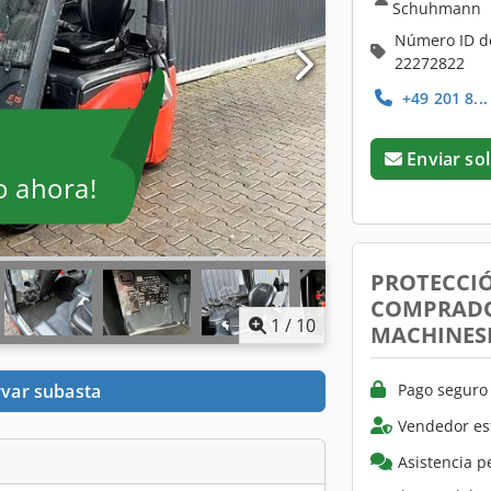
Schuhmann
Número ID d
22272822
+49 201 8..
Enviar sol
o ahora!
PROTECCI
COMPRADO
1
/
10
MACHINES
Pago seguro 
var subasta
Vendedor es
Asistencia p