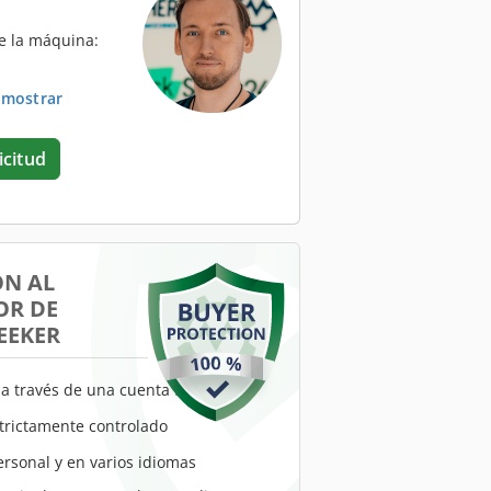
e la máquina:
. mostrar
icitud
ÓN AL
R DE
EEKER
a través de una cuenta fiduciaria
trictamente controlado
ersonal y en varios idiomas