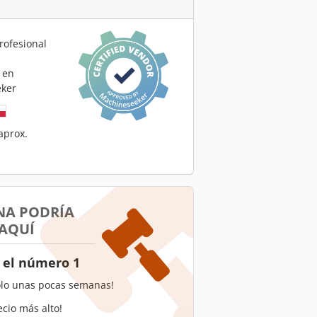
rofesional
 en
ker
aprox.
NA PODRÍA
 AQUÍ
 el número 1
olo unas pocas semanas!
ecio más alto!