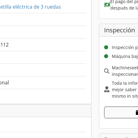
El pago del p
etilla eléctrica de 3 ruedas
después de l
Inspección
4112
Inspección p
Máquina baj
Machineseek
inspecciona
onal
Toda la info
mejor saber
h
mismo in sit