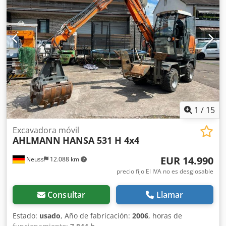
Motor Fase V, 20. km/versión, Sistema hidráulico auxiliar
de circuito continuo, Acoplamientos hidráulicos para 1er
circuito adicional, Asiento confort Grammer, Neumáticos
Mitas 405/70 R18, Caja de almacenamiento con tapa, Luces
de trabajo traseras, preparación para radio, enganche
rápido hidráulico, Cucharón estándar con borde de corte
soldado y por lo tanto 1 metro cúbico, Dwjdpfx Adotrna
Hohea horquilla portapalets
1
/
15
Excavadora móvil
AHLMANN
HANSA 531 H 4x4
EUR 14.990
Neuss
12.088 km
precio fijo El IVA no es desglosable
Consultar
Llamar
Estado:
usado
, Año de fabricación:
2006
, horas de