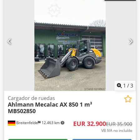
1
/
3
Cargador de ruedas
Ahlmann
Mecalac AX 850 1 m³
MB502850
EUR 32.900
Breitenfelde
12.463 km
EUR 35.900
VB IVA no incluído