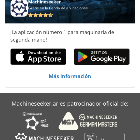
Machineseeker
Alzmetall Ax 2/S
Gratis en la tienda de aplicaciones
Alzmetall Ax 3/S
¡La aplicación número 1 para maquinaria de
Alzmetall Ax 3/Sv
segunda mano!
Ammann Ac 70
Aszx 648
Elu As 70
Más información
Hanomag 70 E
Si 68
Machineseeker.ar es patrocinador oficial de: