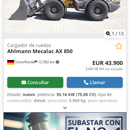
radio, enganche rápido hidráulico, Cucharón estándar con
borde de corte soldado y por lo tanto 1 metro cúbico,
horquilla portapalets
1
/
13
Cargador de ruedas
Ahlmann
Mecalac AX 850
EUR 43.900
Schorfheide
12.582 km
EXW VB IVA no incluído
Consultar
Llamar
Estado:
nuevo
, potencia:
55,16 kW (75,00 CV)
, tipo de
combustible:
diésel
, peso total:
5.050 kg
, peso operativo:
5.050 kg
, Año de fabricación:
2023
, horas de
funcionamiento:
1 h
, número de máquina/vehículo:
685239865
, Equipamiento:
UVV, cabina, horquillas para
palés, pala 4 en 1, pala estándar, tracción a las cuatro