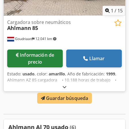
1
/
15
Cargadora sobre neumáticos
Ahlmann
85
Goudriaan
12.041 km
Información de
Llamar
precio
Estado:
usado
, color:
amarillo
, Año de fabricación:
1999
,
Ahlmann AZ 85 cargadora • 10.188 horas de trabajo •
Motor revisado • Neumáticos anchos • Brazo oscilante
Dwodsy Na H Nepfx Adhsa • Cuchara y horquillas para
Guardar búsqueda
palets • Matrícula • Directamente del trabajo Estado:
Usado Año de fabricación: 1999
Ahlmann Al 70 usado
(6)