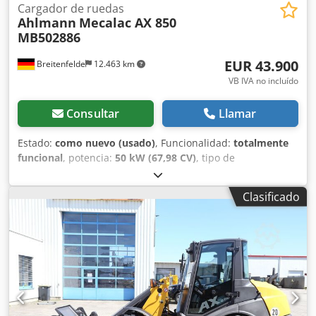
Cargador de ruedas
Ahlmann
Mecalac AX 850
MB502886
EUR 43.900
Breitenfelde
12.463 km
VB IVA no incluído
Consultar
Llamar
Estado:
como nuevo (usado)
, Funcionalidad:
totalmente
funcional
, potencia:
50 kW (67,98 CV)
, tipo de
combustible:
diésel
, peso operativo:
5.050 kg
, tamaño del
neumático:
405/70 R 18
, Año de fabricación:
2023
, horas
Clasificado
de funcionamiento:
150 h
, Equipamiento:
UVV, cabina,
faros adicionales, hidráulica, horquillas para palés, pala
estándar, recogedor trasero
, Motor Fase V, 20. km/versión,
Sistema hidráulico auxiliar de circuito continuo,
Acoplamientos hidráulicos para 1er circuito adicional,
Asiento confort Grammer, Dwodpfx Aetrnf Dsdhja
Neumáticos Mitas 405/70 R18, Caja de almacenamiento
con tapa, Luces de trabajo traseras, preparación para