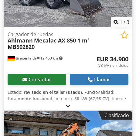
1
/
3
Cargador de ruedas
Ahlmann
Mecalac AX 850 1 m³
MB502820
EUR 34.900
Breitenfelde
12.463 km
VB IVA no incluído
Consultar
Llamar
Estado:
revisado en el taller (usado)
, Funcionalidad:
totalmente funcional
, potencia:
50 kW (67,98 CV)
, tipo de
combustible:
diésel
, peso operativo:
5.050 kg
, tamaño del
neumático:
405/70 R 18
, volumen de la pala:
1 m³
, Año de
Clasificado
fabricación:
2023
, horas de funcionamiento:
570 h
,
Equipamiento:
UVV, cabina, faros adicionales, hidráulica,
horquillas para palés, pala estándar, recogedor trasero
,