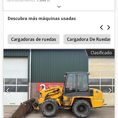
funcionamiento:
7.844 h
,
Descubra más máquinas usadas
s
Cargadoras de ruedas
Cargadora De Ruedas
Clasificado