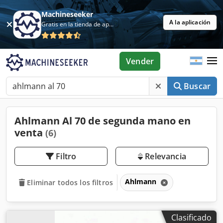
Machineseeker
A la aplicación
Gratis en la tienda de aplicaciones
Vender
Buscar
Ahlmann Al 70 de segunda mano en
venta
(6)
Filtro
Relevancia
Ahlmann
Eliminar todos los filtros
Clasificado