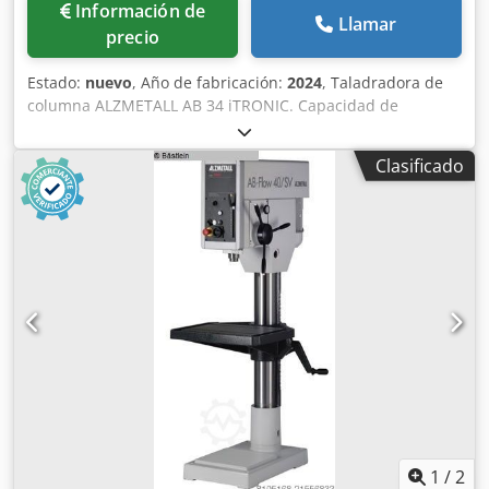
Información de
Llamar
precio
Estado:
nuevo
, Año de fabricación:
2024
, Taladradora de
columna ALZMETALL AB 34 iTRONIC. Capacidad de
taladrado en acero: 34 mm. Velocidades de husillo: 100-
1800 rpm. Husillo corto MK4. Recorrido del husillo: 160
Clasificado
mm. Voladizo: 300 mm. Diámetro de la columna: 145 mm.
Mesa de la máquina, superficie útil: 615 x 430 mm, con
ranuras en T de 2 x 14 mm x 224 mm. Distancia husillo-
mesa, mínima/máxima: 138/688 mm. Ajuste de la altura de
la mesa de la máquina mediante manivela. Avances: 0,1-
0,2-0,3-0,4 mm/rpm. Altura de la máquina sin opciones:
1865 mm. Peso neto: 470 kg. Equipamiento de serie: *
Pantalla TFT-LCD de 7 pulgadas con función táctil. *
Dispositivo de roscado. * Ajuste de velocidad continuo. *
Protector del husillo. * Tres pulsadores separados para
giro a la derecha – giro a la izquierda – parada. * Pulsador
de seguridad. * Interruptor principal. * Giro a la derecha y
a la izquierda. Chjdpoiqyixefx Afdea * Tensión de control
de 24 voltios. * Grado de protección IP 54. * Clase de
1
/
2