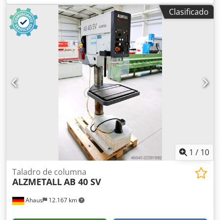
Superficie de sujeción de la mesa 720 x 560 mm Velocidad
Clasificado
de giro 60 - 765 rpm Avance 0,15 - 0,2 - 0,3 - 0,36
mm/vuelta Portaherramientas MK 4 Potencia total
requerida 3,0 kW Peso de la máquina aprox. 0,4 t
Taladradora equipada con: Avance automático 2
velocidades mecánicas Giro a izquierda/derecha Pedal de
accionamiento Bomba de refrigerante Lámpara de
máquina Nuevo portabrocas de sujeción rápida
1
/
10
Taladro de columna
ALZMETALL
AB 40 SV
Ahaus
12.167 km