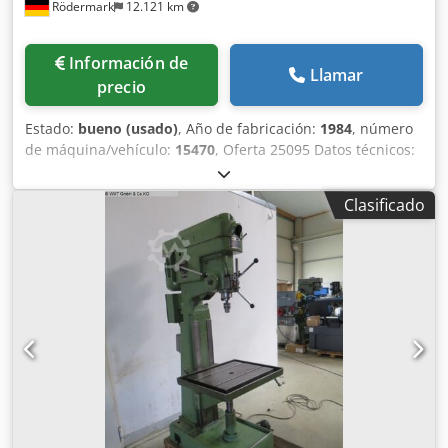
Rödermark
12.121 km
Información de
Llamar
precio
Estado:
bueno (usado)
, Año de fabricación:
1984
, número
de máquina/vehículo:
15470
, Oferta 25095 Datos técnicos:
- Capacidad de perforación en acero ST 60 40 mm -
Capacidad de perforación en acero ST 60 50 mm -
Clasificado
Portahusillo de taladro MK 4 - Carrera del husillo de
perforación 180 mm - Velocidad del husillo de perforación
regulable de forma continua mediante engranaje. - Nivel 1
50 - 175 rpm - Nivel 2 175 - 640 rpm - Proyección 330 mm -
3 avances 0,1 - 0,2 - 0,3 rpm - Mesa con 2 ranuras en T 720
x 360 mm - Altura de la mesa regulable mediante
cremallera y manivela. - máx. mesa de distancia – husillo
de perforación aprox. 780 milímetros - Máx. Distancia
entre la placa base mecanizada y el husillo de perforación
aprox. 1250 milímetros - Sistema de refrigeración -
Iluminación - Accionamiento 400 V / 4 kW - Requerimiento
de espacio aprox. Ancho 720 x Alto 2050 x Profundidad