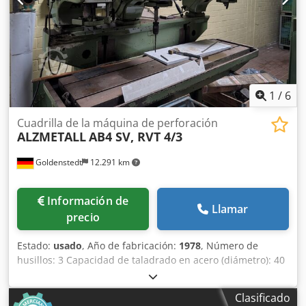
largo x ancho x alto: 1,2 x 0,8 x 2,2 metros / Peso:
aproximadamente 1200 kg Salvo errores u omisiones.
1
/
6
Cuadrilla de la máquina de perforación
ALZMETALL
AB4 SV, RVT 4/3
Goldenstedt
12.291 km
Información de
Llamar
precio
Estado:
usado
, Año de fabricación:
1978
, Número de
husillos: 3 Capacidad de taladrado en acero (diámetro): 40
mm Carrera de taladrado: 180 mm Peso de la máquina:
aproximadamente 2,3 t Incluye sistema de refrigeración
Clasificado
Para más datos, consulte la imagen. Chjdpfxod Ih S Se