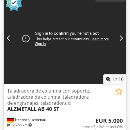
Afdsa
1
/
10
Taladradora de columna con soporte,
taladradora de columna, taladradora
de engranajes, taladradora d
ALZMETALL
AB 40 ST
EUR 5.000
Hessisch Lichtenau
12.255 km
precio fijo IVA no incluído