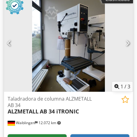
514 x 360 mm Ranuras en T (número x ancho x espacio): 2
x 14 x 224 mm Distancia husillo-mesa (mín./máx.): 117 /
701 mm 2 alimentaciones: 0,1 + 0,2 mm/rev Altura (mm):
aprox. 1840 Capacidad de taladrado St 60 (mm): 40 Carrera
del husillo (mm): 120 Garganta (mm): 293 Motor (kW): 1,45 /
1,9 Rango de velocidad (r/min): 160 - 2250 Peso (kg): 285
1
/
3
Taladradora de columna ALZMETALL
AB 34
ALZMETALL
AB 34 iTRONIC
Waiblingen
12.072 km