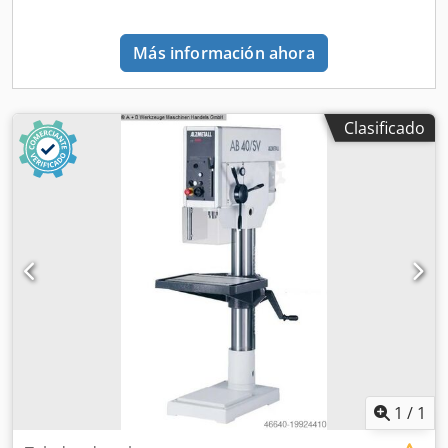
de husillo con enclavamiento eléctrico - Clase de
aislamiento del motor "F" (155°C) - Manual de
Más información ahora
instrucciones en alemán Chjdoxaa R Hopfx Afdja Incluye
equipamiento especial: - Lámpara LED para máquina Pos.
12 - Dispositivo de roscado Pos. 20.0 (roscado con tope) -
Sistema de refrigeración "A" Pos. 24 (placa base de
Clasificado
refrigerante, completo) - Indicador digital de profundidad
de taladro Pos. 37.1 (Pantalla LED de 5 dígitos)
1
/
1