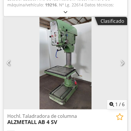
máquina/vehículo:
19216
, Nº Lg. 22614 Datos técnicos:
Chodpfxjt Etiyj Afdoa - Capacidad de perforación en acero
ST 60 40 mm - Capacidad de taladrado en acero ST 60 50
Clasificado
mm - Portabrocas MK 4 - Carrera del husillo de taladrado
180 mm - Velocidad del husillo de taladrado regulable sin
escalonamiento con reductor - Velocidad 1 60 - 210 rpm -
Velocidad 2 210 - 765 rpm - profundidad de garganta 330
mm - 3 avances 0,1 - 0,2 - 0,3 rpm - Mesa con 2 ranuras en
T 720 x 360 mm - Altura de la mesa regulable mediante
cremallera con manivela - distancia máx. mesa - husillo de
taladrado aprox. 780 mm - distancia máx. placa base
mecanizada - husillo taladrador aprox. 1250 mm -
Dispositivo de refrigeración - Sistema de iluminación -
Accionamiento 400 V / 4 kW - Espacio necesario aprox. An
720 x Al 2050 x P 1150 mm - Peso aprox. 500 kg
1
/
6
Hochl. Taladradora de columna
ALZMETALL
AB 4 SV