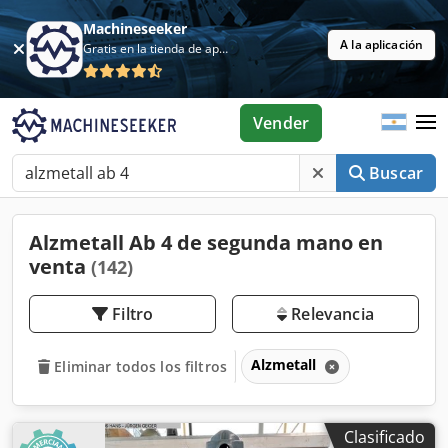
Machineseeker
A la aplicación
Gratis en la tienda de aplicaciones
Vender
Buscar
Alzmetall Ab 4 de segunda mano en
venta
(142)
Filtro
Relevancia
Alzmetall
Eliminar todos los filtros
Clasificado