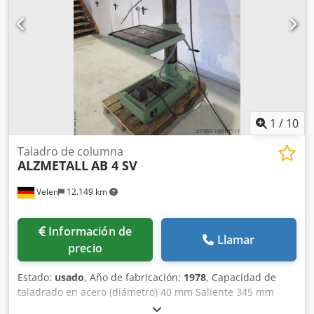
Luz de la máquina
1
/
10
Taladro de columna
ALZMETALL
AB 4 SV
Velen
12.149 km
Información de
Llamar
precio
Estado:
usado
, Año de fabricación:
1978
, Capacidad de
taladrado en acero (diámetro) 40 mm Saliente 345 mm
Recorrido de taladrado 200 mm Chjdpfx Afov Ehftsdja