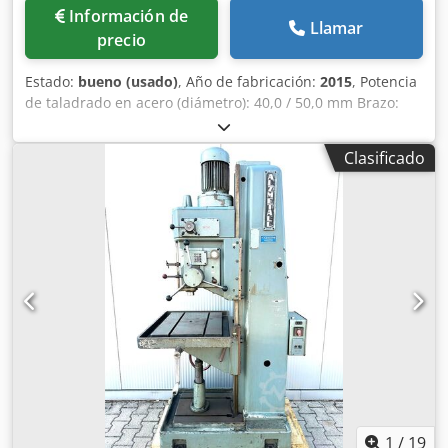
Información de
Llamar
precio
Estado:
bueno (usado)
, Año de fabricación:
2015
, Potencia
de taladrado en acero (diámetro): 40,0 / 50,0 mm Brazo:
300 mm Carrera de taladrado: 160 mm Velocidad: 100 -
1600 rpm Mesa: 615 x 430 mm Cono Morse del husillo de
Clasificado
taladrado: 4, husillo corto Diámetro de la columna: 145
mm Avance: 0,1-0,2-0,3-0,4 mm/rev. Distancia husillo /
mesa: 147 / 688 mm Potencia del motor: 1,8 / 2,9 kW Peso:
450 kg Chodjznng Ejpfx Afdsa Precio de venta actual:
aproximadamente 20.000 euros Precio especial, consultar.
Equipamiento: - Taladradora de columna robusta *
Transmisión: correa en V - VARIO - Avance automático del
husillo * Con acoplamiento de avance electromagnético * Y
mando eléctrico de cambio de dirección - 4 niveles de
avance: 0,1-0,2-0,3-0,4 mm/rev. - Ajuste de velocidad
continuo - Indicador digital de velocidad - Motor de
transmisión conmutable - Rotación del husillo de
taladrado a derecha/izquierda - Protección del husillo con
protección eléctrica - Dispositivo de refrigeración con
1
/
19