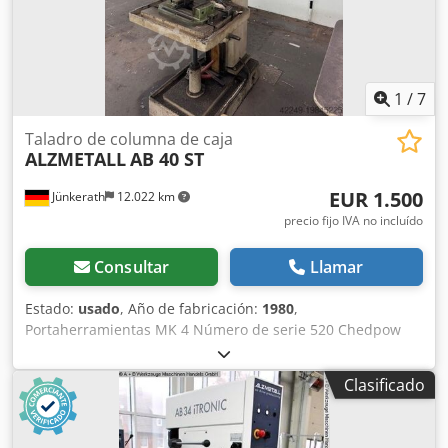
con contacto de protección térmica Cjdpfx Aeyv Nxbofdjha
- Botón de emergencia tipo seta (retenido) en el panel
frontal - Giro a la derecha mediante control por contactor -
Regulación de velocidad continua - Indicador digital de
velocidad - Ajuste de velocidad eléctrico - Grado de
1
/
7
protección IP 54 - Clase de aislamiento del motor "F" -
Protector de husillo con seguridad eléctrica
Taladro de columna de caja
ALZMETALL
AB 40 ST
EUR 1.500
Jünkerath
12.022 km
precio fijo IVA no incluído
Consultar
Llamar
Estado:
usado
, Año de fabricación:
1980
,
Portaherramientas MK 4 Número de serie 520 Chedpow
Sydlofx Afdea Peso de la máquina aprox. 440 kg
Clasificado