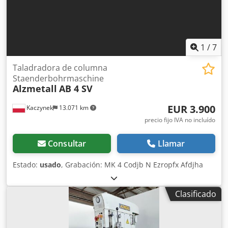
1
/
7
Taladradora de columna
Staenderbohrmaschine
Alzmetall
AB 4 SV
EUR 3.900
Kaczynek
13.071 km
precio fijo IVA no incluído
Consultar
Llamar
Estado:
usado
, Grabación: MK 4 Codjb N Ezropfx Afdjha
Clasificado