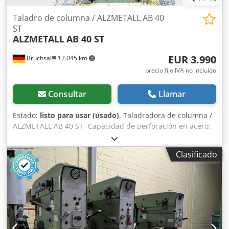
depósito independiente - Manual de instrucciones (PDF)
Taladro de columna / ALZMETALL AB 40
ST
ALZMETALL
AB 40 ST
EUR 3.990
Bruchsal
12.045 km
precio fijo IVA no incluído
Consultar
Llamar
Estado:
listo para usar (usado)
, Taladradora de columna /
ALZMETALL AB 40 ST -Capacidad de perforación en acero:
aproximadamente 50 mm -Capacidad de roscado: máx.
M30 -Cono de herramienta: MK 4 -Recorrido del husillo:
Clasificado
aproximadamente 160 mm -Avance automático: 0,1-0,2-
0,3-0,4 mm/rev. -Salida: aproximadamente 300 mm -
Regulación de velocidad continua (variador) -Giro a
derecha/izquierda -Mesa de trabajo de altura ajustable
mediante manivela Cjdszm Tb Eopfx Afdeha -Tamaño de la
mesa de trabajo: aproximadamente 740 x 460 mm -
Potencia del motor: aproximadamente 3 kW Dimensiones: