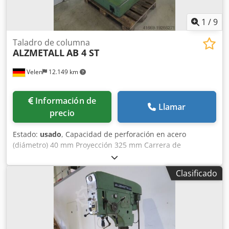
1150 mm - Peso aprox. 500 kilos Chodpowd Ii Uofx Afdsa
1
/
9
Taladro de columna
ALZMETALL
AB 4 ST
Velen
12.149 km
Información de
Llamar
precio
Estado:
usado
, Capacidad de perforación en acero
(diámetro) 40 mm Proyección 325 mm Carrera de
perforación 170 mm Área de sujeción de la mesa 730 x 590
mm Velocidad 130 – 1200 rpm Avance 0,09 - 0,16 - 0,28
Clasificado
mm/rev Portaherramientas MK 4 Cedpfswn T A Usx Afdoha
Requerimiento total de potencia 1,8 kW Peso aproximado
de la máquina. 0,7 toneladas Dimensiones L x An x Al 1,2 x
0,8 x 2,15 m Ejercicio con: alimentar 2 etapas de
engranajes Rotación izquierda/derecha Interruptor de pie