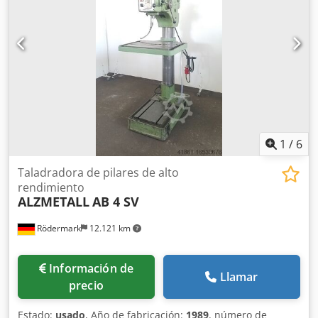
650 mm - Distancia máxima entre la placa base y el husillo
de perforación: 1000 mm - Avances: 0,09 - 0,16 - 0,28
mm/rev. - Caja de cambios con transmisión continuamente
variable y engranajes - Velocidades del husillo de
perforación, regulables de forma continua: 40 - 720 rpm -
Giro a la derecha y a la izquierda - Motor: 400 V / 2,5 kW -
Iluminación - Sistema de refrigeración - Espacio requerido:
aproximadamente 750 mm (ancho) x 1950 mm (alto) x 1000
mm (profundidad) - Peso: aproximadamente 700 kg
1
/
6
Taladradora de pilares de alto
rendimiento
ALZMETALL
AB 4 SV
Rödermark
12.121 km
Información de
Llamar
precio
Estado:
usado
, Año de fabricación:
1989
, número de