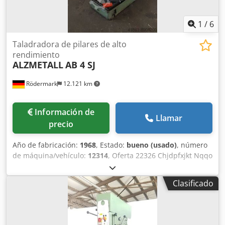
1
/
6
Taladradora de pilares de alto
rendimiento
ALZMETALL
AB 4 SJ
Rödermark
12.121 km
Información de
Llamar
precio
Año de fabricación:
1968
, Estado:
bueno (usado)
, número
de máquina/vehículo:
12314
, Oferta 22326 Chjdpfxjkt Nqqo
Afdsa Datos técnicos: - Capacidad de perforación en acero
ST 60: 35 mm - Diámetro máximo de perforación en acero
Clasificado
ST 60: 40 mm - Cono del husillo de perforación: MK 4 -
Carrera del husillo de perforación: 170 mm - Voladizo: 345
mm - Mesa giratoria con 2 ranuras en T: 550 mm -
Distancia máxima entre la mesa y el husillo de perforación: