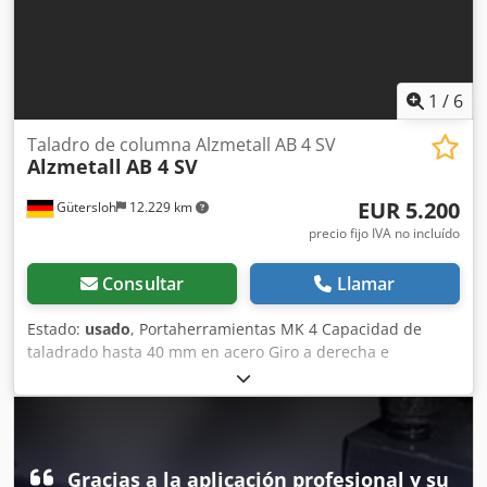
1
/
6
Taladro de columna Alzmetall AB 4 SV
Alzmetall
AB 4 SV
EUR 5.200
Gütersloh
12.229 km
precio fijo IVA no incluído
Consultar
Llamar
Estado:
usado
, Portaherramientas MK 4 Capacidad de
taladrado hasta 40 mm en acero Giro a derecha e
izquierda Chsdpfx Aezh Ivyofdea Ajuste continuo de la
velocidad con indicador Avance automático
Gracias a la aplicación profesional y su