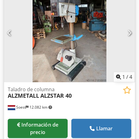
0,1 + 0,2 mm/rev Dodoy S Artepfx Ab Rock Altura (mm):
aprox. 1840 Capacidad de taladrado St 60 (mm): 40 Carrera
del husillo (mm): 120 Garganta (mm): 293 Motor (kW): 1,45 /
1,9 Rango de velocidad (r/min): 160 - 2250 Peso (kg): 285
1
/
4
Taladro de columna
ALZMETALL
ALZSTAR 40
Soest
12.082 km
Información de
Llamar
precio