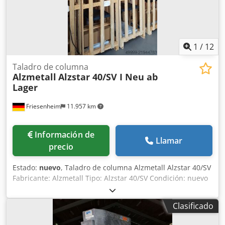
rpm 225-4300
1
/
12
Taladro de columna
Alzmetall
Alzstar 40/SV I Neu ab
Lager
Friesenheim
11.957 km
Información de
Llamar
precio
Estado:
nuevo
, Taladro de columna Alzmetall Alzstar 40/SV
Fabricante: Alzmetall Tipo: Alzstar 40/SV Condición: nuevo
Datos técnicos: Diámetro de la columna: 115 mm Mesa de
máquina (soporte utilizable): 514 x 360 mm Ranuras en T
Clasificado
(número x ancho x espacio): 2 x 14 x 224 mm Distancia
husillo-mesa (mín./máx.): 117 / 701 mm 2 alimentaciones: