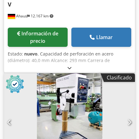
V
Ahaus
12.167 km
Información de
Llamar
precio
Estado:
nuevo
, Capacidad de perforación en acero
(diámetro): 40,0 mm Alcance: 293 mm Carrera de
perforación: 120 mm Cono Morse: 3 MT Dcedpfxoxab Rho
Ab Rjk Mesa: 515 x 360 mm Velocidad de giro: 160 - 2250
Clasificado
rpm Diámetro de la columna: 115 mm Avance automático:
0,10 + 0,20 mm/vuelta Ranuras en T: 2 x 14 x 224 mm
Distancia entre husillo y mesa: 117 / 701 mm Potencia del
motor: 1,45 / 1,90 kW Peso: 285 kg Altura de la máquina:
1840 mm NUEVA SERIE DE MODELOS ALZMETALL Pantalla
TFT-LCD de 7" con función táctil: * Valor objetivo de
velocidad del husillo * Visualización de la velocidad real *
Indicador de profundidad de perforación integrado * Con
función táctil para toma de punto cero * Escala virtual de
profundidad en la pantalla * Indicaciones de estado de la