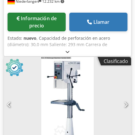
Niederlangen
12.232 km
Información de
Llamar
precio
Estado:
nuevo
, Capacidad de perforación en acero
(diámetro): 30,0 mm Saliente: 293 mm Carrera de
perforación: 140 mm Cono Morse: 3 MK Mesa: 515 x 360
mm Velocidad de giro: 225 - 4300 rpm Potencia del motor:
Clasificado
1,0 / 1,6 kW Diámetro de la columna: 115 mm Distancia
husillo/mesa: 132 / 724 mm Peso: 260 kg Altura de la
máquina: 1790 mm Equipamiento: - Interruptor principal
con posibilidad de bloqueo Dcedpjxaa Ufjfx Ab Rek -
Pulsador tipo seta para PARADA DE EMERGENCIA -
Conmutador para giro a la derecha e izquierda - Motor con
protección térmica - Ajuste de velocidad continuo -
Indicador digital de velocidad - Grado de protección IP 54 -
Clase de aislamiento del motor "F" (155°) - Cable de
conexión (sin enchufe, longitud del cable 2 m) - Protector
del husillo con enclavamiento eléctrico - Pintura
estructurada DD color blanco señal RAL9003, PANTONE