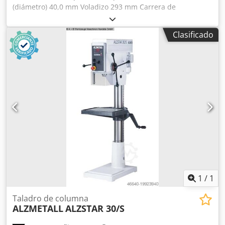
(diámetro) 40,0 mm Voladizo 293 mm Carrera de
perforación 120 mm Cono Morse 3 MK Mesa: 515 x 360
mm Velocidad 160 - 2250 rpm Diámetro de columna 115
Clasificado
mm Avance 0,10 + 0,20 mm/vuelta Dcsdpfsxaakaex Ab Rok
Distancia husillo/mesa 117 / 701 mm Potencia total
requerida 1,45 / 1,90 kW Peso 285 kg Dimensiones L-A-A
500 x 800 x 1840 mm Equipamiento: - avance automático
0,10 + 0,20 mm/vuelta - ajuste de velocidad continuo -
husillo corto MK 3 - pulsador tipo seta (con enclavamiento)
para PARADA DE EMERGENCIA - interruptor de cambio
para giro derecha-izquierda - indicador digital de
velocidad - protección contra sobrecarga de avance -
protector de husillo con seguridad eléctrica - cable de 2 m
con enchufe de 16A - manual de instrucciones en alemán
incluye equipamiento especial: - sistema de refrigeración
"B" Pos. 25.
1
/
1
Taladro de columna
ALZMETALL
ALZSTAR 30/S