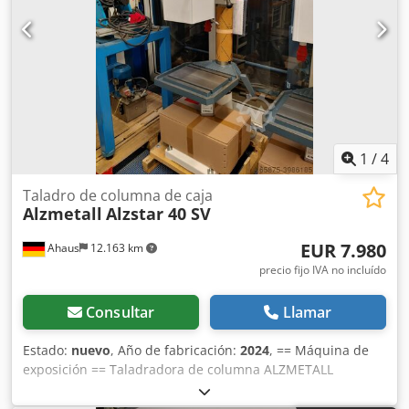
Dedpoxabwzefx Ab Rjck - Regulación continua de velocidad
- Visualización digital de la velocidad de giro - Grado de
protección IP 54 - Enchufe de conexión (montado de
fábrica, longitud de cable 2 m) - Protector del husillo con
seguridad eléctrica - Pintura: pintura estructurada DD gris
claro RAL 7035, antracita RAL 7016
1
/
4
Taladro de columna de caja
Alzmetall
Alzstar 40 SV
EUR 7.980
Ahaus
12.163 km
precio fijo IVA no incluído
Consultar
Llamar
Estado:
nuevo
, Año de fabricación:
2024
, == Máquina de
exposición == Taladradora de columna ALZMETALL
ALZSTAR 40 SV con sistema de refrigeración B (opción 25)
(compuesto por depósito independiente (33 l), bomba con