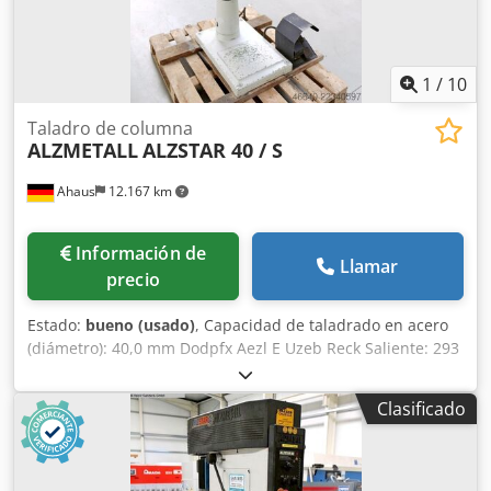
1
/
10
Taladro de columna
ALZMETALL
ALZSTAR 40 / S
Ahaus
12.167 km
Información de
Llamar
precio
Estado:
bueno (usado)
, Capacidad de taladrado en acero
(diámetro): 40,0 mm Dodpfx Aezl E Uzeb Reck Saliente: 293
mm Carrera de taladrado: 140 mm Cono Morse: 3 MK
Mesa: 510 x 360 mm Velocidad: 160 - 2.250 rpm Diámetro
Clasificado
de la columna: 115 mm Potencia total requerida: 1,45 /
1,90 kW Peso: 270 kg Dimensiones (largo x ancho x alto):
500 x 800 x 1920 mm Equipamiento: - Taladradora de
columna robusta - Ajuste de velocidad continuo (correa