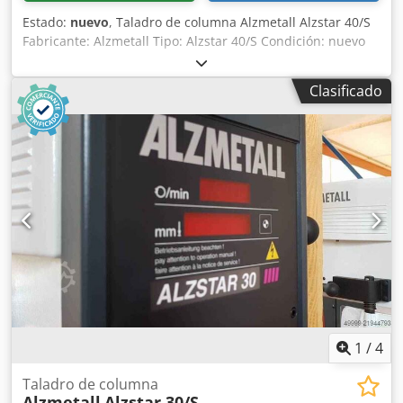
Estado:
nuevo
, Taladro de columna Alzmetall Alzstar 40/S
Fabricante: Alzmetall Tipo: Alzstar 40/S Condición: nuevo
Capacidad de taladrado acero E335 (St 60) 40 mm Husillo
corto MK 3 Carrera del husillo 120 mm Proyección 293 mm
Clasificado
Diámetro de la columna 115 mm Mesa de máquina,
soporte utilizable 514 x 360 mm Ranuras en T, número x
ancho x distancia 2 x 14 x 224 mm Dcodpfey S Ar Tox Ab
Rsk Distancia mesa husillo mín./máx. 117/701 mm Mano
de alimentación Altura de la máquina sin opciones aprox.
1840 mm Peso neto aprox. 270 kg Velocidad del husillo
rpm 160-2250
1
/
4
Taladro de columna
Alzmetall
Alzstar 30/S