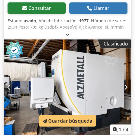
Consultar
Llamar
Estado:
usado
, Año de fabricación:
1977
, Número de serie:
2934 Peso: 709 kg Dsdpfx Aboztfytj Rjck Avance: sí, m/min
Portaherramientas: MK 3
Clasificado
Guardar búsqueda
1
/
4