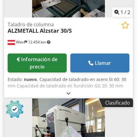
1
/
2
Taladro de columna
ALZMETALL
Alzstar 30/S
Wien
12.454 km
Información de
Llamar
precio
Estado:
nuevo
, Capacidad de taladrado en acero St 60: 30
mm Capacidad de taladrado en fundición GG 20: 30 mm
Capacidad de perforación en St 60: 30 mm Roscado en ST
60: M 16 Roscado en GG 20: M 20 Eje corto MK 3 Recorrido
Clasificado
del husillo: 140 mm Alcance: 293 mm Diámetro de
columna: 115 mm Mesa de la máquina – superficie útil:
514 x 360 mm Ranuras en T – número, ancho, separación:
2 x 14 x 224 mm Distancia husillo–mesa mín./máx.: 132 /
724 mm Avance manual Velocidades del husillo –