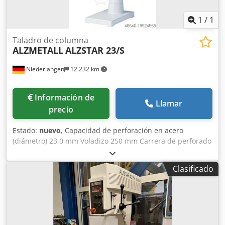
7545c, negro
1
/
1
Taladro de columna
ALZMETALL
ALZSTAR 23/S
Niederlangen
12.232 km
Información de
Llamar
precio
Estado:
nuevo
, Capacidad de perforación en acero
(diámetro) 23,0 mm Voladizo 250 mm Carrera de perforado
100 mm Morse cónico 2 MK Mesa: 370 x 300 mm Velocidad
de giro 225 - 4300 rpm Diámetro de columna 90,0 mm
Clasificado
Distancia husillo/mesa 140 / 670 mm Potencia del motor
0,6 / 0,95 kW Peso 175 kg Altura de la máquina 1770 mm
Equipamiento: - Pulsador seta (con enclavamiento) para
PARADA DE EMERGENCIA - Inversor de giro para sentido
derecho e izquierdo - Interruptor de protección del motor