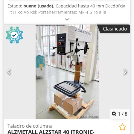
Estado:
bueno (usado)
, Capacidad hasta 40 mm Dcedpfxjy
Ht H Ro Ab Rsk Portaherramientas: Mk-4 Giro a la
izquierda/derecha Velocidad variable mediante
accionamiento variador
Clasificado
1
/
8
Taladro de columna
ALZMETALL
ALZSTAR 40 iTRONIC-