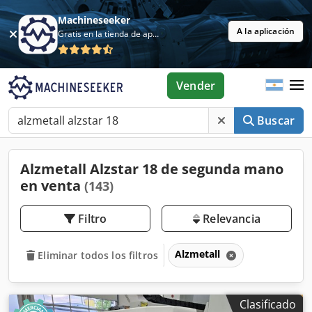
Machineseeker
A la aplicación
Gratis en la tienda de aplicaciones
Vender
Buscar
Alzmetall Alzstar 18 de segunda mano
en venta
(143)
Filtro
Relevancia
Alzmetall
Eliminar todos los filtros
Clasificado