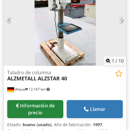
trapezoidal) - Motor conmutable de polos - Tope de
profundidad de taladrado - Mesa de la máquina con 2
ranuras en T * Ajuste de altura mediante manivela -
Pulsador de parada de emergencia (con bloqueo) -
Interruptor de inversión para giro a la derecha e izquierda
- Interruptor de pedal para giro a la derecha e izquierda -
Manual de instrucciones (PDF)
1
/
10
Taladro de columna
ALZMETALL
ALZSTAR 40
Ahaus
12.167 km
Información de
Llamar
precio
Estado:
bueno (usado)
, Año de fabricación:
1997
,