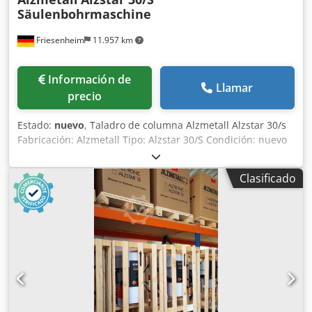
Säulenbohrmaschine
Friesenheim
11.957 km
Información de
Llamar
precio
Estado:
nuevo
, Taladro de columna Alzmetall Alzstar 30/s
Fabricación: Alzmetall Tipo: Alzstar 30/S Condición: nuevo
Capacidad de taladrado acero E335 (St 60) 30 mm corte de
hilo Acero E335 (St 60) M 16 Fundición EN-GJL-200 (GG20) M
Clasificado
20 Husillo corto MK 3 Carrera del husillo 140 mm
Proyección 293 mm Diámetro de la columna 115 mm Mesa
de máquina, soporte utilizable 514 x 360 mm Ranuras en
T, número x ancho x distancia 2 x 14 x 224 mm Distancia
mesa husillo mín./máx. 132/724 mm Mano de alimentación
Altura de la máquina sin opciones aprox. Peso neto aprox.
260 kg Dcsdpfx Absy S Ar Ho Rjk Accionamiento
continuamente variable Motor 750 / 1500 rpm 750 / 1500
rpm Potencia 1,0 / 1,6 kW 1,0 / 1,6 kW Velocidad del husillo