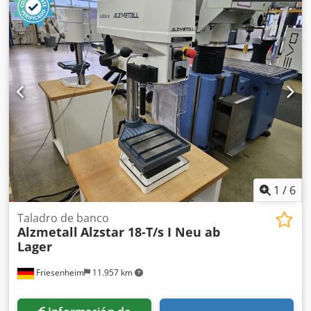
1
/
6
Taladro de banco
Alzmetall
Alzstar 18-T/s I Neu ab
Lager
Friesenheim
11.957 km