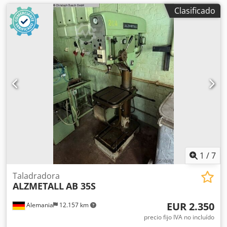
velocidad de forma continua - Indicador de velocidad
Clasificado
digital - Protección contra sobrecarga del avance - Grado
de protección IP 54 - Enchufe - Protector del husillo con
protección eléctrica - Con lámpara de máquina LED
1
/
7
Taladradora
ALZMETALL
AB 35S
EUR 2.350
Alemania
12.157 km
precio fijo IVA no incluído