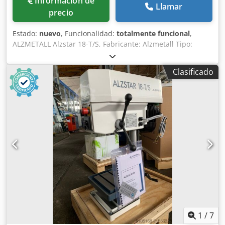
Información de
Llamar
precio
Estado:
nuevo
, Funcionalidad:
totalmente funcional
,
ALZMETALL Alzstar 18-T/S, Fabricante: Alzmetall Tipo:
Alzstar 18-T/S Estado: Nuevo / Máquina de demostración
Capacidad de perforación en acero St 60: 18 mm,
Clasificado
Rosqueado en acero St 60: M 12, Rosqueado en fundición
GG 20: M 14, Husillo corto: MK 2, Velocidad del husillo:
225-4.300 rpm, Recorrido del husillo: 80 mm, Voladizo: 190
mm, Diámetro de la columna: 65 mm, Mesa de la máquina
– superficie útil: 300x240 mm, Número de ranuras en T –
ancho – distancia: 2 x 12 x 80 mm, Distancia husillo-mesa
de la máquina mín./máx.: 75/357 mm, Placa base de la
máquina – superficie útil: 300x240 mm, Número de
ranuras en T – ancho – distancia: 2 x 12 x 80 mm, Distancia
husillo-placa base mín./máx.: 437/437 mm, Avance
manual, Ajuste de la altura de la mesa de la máquina:
manivela, Potencia total requerida: 0,37/0,55 kW, Altura de
la máquina: 840 mm, Peso: 110 kg Equipamiento de serie:
Interruptor principal con interruptor de protección del
1
/
7
motor, con llave Interruptor de inversión para giro a la