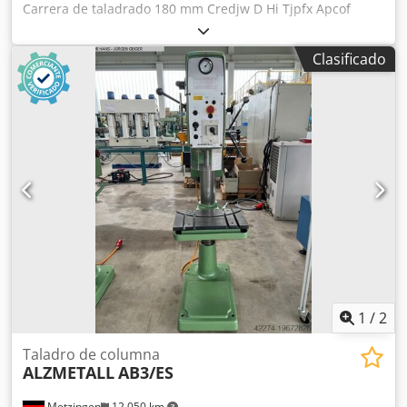
Carrera de taladrado 180 mm Credjw D Hi Tjpfx Apcof
Potencia total requerida 1,9 kW ¡Descripción
próximamente!
Clasificado
1
/
2
Taladro de columna
ALZMETALL
AB3/ES
Metzingen
12.050 km