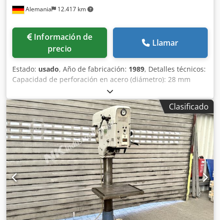
Alemania
12.417 km
Información de
Llamar
precio
Estado:
usado
, Año de fabricación:
1989
, Detalles técnicos:
Capacidad de perforación en acero (diámetro): 28 mm
Proyección: 285 mm Carrera de perforación: 165 mm
Capacidad de taladrado en fundición: Ø 35 mm
Clasificado
Portahusillo MK: MK 3 Velocidad del husillo:: 65 - 1.750 / 4x
steples rpm Avance: 0,1; 0,2; 0,3 mm/rev
manual/automático Distancia husillo/mesa máx.: 80 - 680
mm Superficie de sujeción de la mesa:: 500 x 370 mm
Rotación de la mesa: 360 ° Ajuste de la mesa de taladrado:
600 mm verticales Cjdpfxou Idkze Apcerf Diámetro de la
columna: Ø 130 mm Potencia total necesaria: 7,5 kW Peso
de la máquina aprox.: 273 kg Dimensiones de la máquina
aprox. LxAnxAl: 0,9 x 0,6 x 1,9 m La máquina puede cortar
roscas, cambio de dirección izquierda/derecha
seleccionable mediante interruptor de pedal o/y tope de