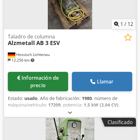
1
/
12
Taladro de columna
Alzmetall
AB 3 ESV
Hessisch Lichtenau
12.256 km
Información de
Llamar
precio
Estado:
usado
, Año de fabricación:
1980
, número de
máquina/vehículo:
17209
, potencia:
1,5 kW (2,04 CV)
,
tensión de entrada:
400 V
, frecuencia de entrada:
50 Hz
,
montaje del husillo:
MK 3
, tipo de ajuste de altura:
Clasificado
mecánico
, velocidad de giro (máx.):
1.750 rpm
, velocidad
de rotación (mín.):
130 rpm
, altura total:
2.000 mm
,
profundidad de garganta:
290 mm
, Equipamiento:
ajuste