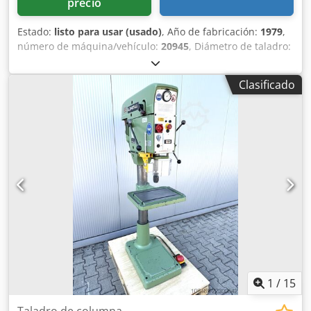
precio
Estado:
listo para usar (usado)
, Año de fabricación:
1979
,
número de máquina/vehículo:
20945
, Diámetro de taladro:
28/35 mm Credszh H I Uspfx Apcsf Cono del husillo: MK 3
Voladizo: 293 mm Tamaño de la mesa: 400 x 400 mm La
Clasificado
mesa, montada sobre una columna redonda, es giratoria y
su altura es ajustable mediante una manivela y una
cremallera. Distancia grande entre la mesa y el eje del
taladro: 630 mm Recorrido del eje: 180 mm Velocidades de
husillo ajustables en 4 grupos: 65 - 1750 rpm Motor de
transmisión: 380 V, 0,9/1,5 kW Peso: 340 kg Espacio
necesario: 600 x 920 x 1880 mm
1
/
15
Taladro de columna