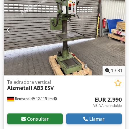
transmisión por correa Mesa giratoria a 360° Descenso
automático 3 velocidades: 0,006 - 0,12 - 0,18 mm/min.
Bomba de lubricante Voltaje: 380 V Ancho: 800 mm
Profundidad: 1300 mm Altura total: 1900 mm Peso: aprox.
800 kg
1
/
31
Taladradora vertical
Alzmetall
AB3 ESV
EUR 2.990
Remscheid
12.115 km
VB IVA no incluído
Consultar
Llamar