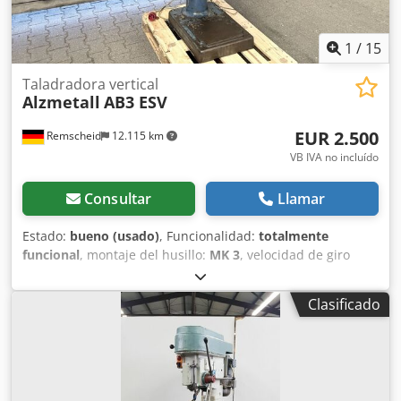
profundidad La mesa se puede girar y ajustar en altura. *
1
/
15
Taladradora vertical
Alzmetall
AB3 ESV
EUR 2.500
Remscheid
12.115 km
VB IVA no incluído
Consultar
Llamar
Estado:
bueno (usado)
, Funcionalidad:
totalmente
funcional
, montaje del husillo:
MK 3
, velocidad de giro
(máx.):
1.450 rpm
, velocidad de rotación (mín.):
55 rpm
,
ancho de la mesa:
600 mm
, longitud de la mesa:
470 mm
,
Clasificado
A la venta hay una taladradora de columna de la marca
Alzmetall en buen estado de uso, como se muestra en las
imágenes. Datos técnicos: • Fabricante: Alzmetall • Modelo:
AB3-ESV • Velocidad: aprox. 55 - 1.450 rpm • Carrera del
husillo: aprox. 180 mm • Avances automáticos: 0,1/0,2/0,3