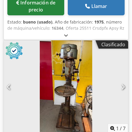
Información de
Llamar
precio
Estado:
bueno (usado)
, Año de fabricación:
1975
, número
de máquina/vehículo:
16344
, Oferta 25511 Crsdpfx Apsy Rz
Dfjcjf Datos técnicos: - Capacidad de taladrado en acero ST
60: 28 mm - Potencia de taladrado en acero ST 60: 32 mm -
Clasificado
Dispositivo para roscado - Cono del husillo de taladrado
MK 3 – husillo largo - Carrera del husillo de taladrado: 180
mm - 10 velocidades del husillo: 250 – 2100 rpm - Saliente
aprox.: 290 mm - Distancia máx. mesa – husillo aprox.: 620
mm - Mesa con 2 ranuras en T, regulable en altura: 520 x
450 mm - Accionamiento: 400 V / 1,0 / 1,3 kW - Espacio
necesario aprox.: An 600 x Al 1850 x F 700 mm - Peso
aprox.: 280 kg
1
/
7