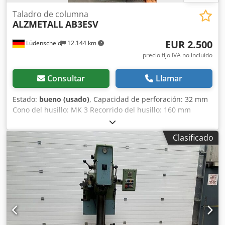
Taladro de columna
ALZMETALL
AB3ESV
EUR 2.500
Lüdenscheid
12.144 km
precio fijo IVA no incluído
Consultar
Llamar
Estado:
bueno (usado)
, Capacidad de perforación: 32 mm
Cono del husillo: MK 3 Recorrido del husillo: 160 mm
Saliente: 290 mm Tamaño de la mesa: 510 x 300 mm
Diámetro de la columna: 115 mm Avanzado mediante
Clasificado
cremallera Velocidad del husillo: 55 - 1450 rpm, ajustable
de forma continua Potencia del motor: 0,9 y 1,3 kW,
conmutable Conexión a la red: 380 voltios, 50 Hz Crsdpjzp
Nfxjfx Apcef Velocidad del husillo mediante 2 pasos de
engranaje, 2 velocidades del motor y, de forma continua,
mediante variador Ajuste de la altura de la mesa mediante
manivela Ligero daño en la tapa (ver fotos) Espacio
requerido (largo x ancho x alto): 1200 x 650 x 1900 mm