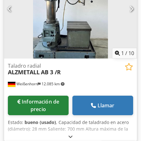
refrigeración!
1
/
10
Taladro radial
ALZMETALL
AB 3 /R
Weißenhorn
12.085 km
Información de
Llamar
precio
Estado:
bueno (usado)
, Capacidad de taladrado en acero
(diámetro): 28 mm Saliente: 700 mm Altura máxima de la
pieza de trabajo: 1300 mm Cono de herramienta: MK3