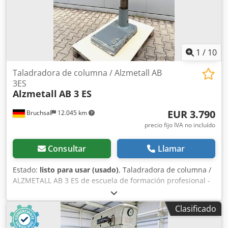
1
/
10
Taladradora de columna / Alzmetall AB
3ES
Alzmetall
AB 3 ES
EUR 3.790
Bruchsal
12.045 km
precio fijo IVA no incluído
Consultar
Llamar
Estado:
listo para usar (usado)
, Taladradora de columna /
ALZMETALL AB 3 ES de escuela de formación profesional -
Estado original bien cuidado - Capacidad de taladrado /
acero máx. 35 mm - Saliente 280 mm - Tamaño de la mesa
Clasificado
600x470 mm - Carrera del husillo 180 mm - Cono Morse
MK 3 - Regulación de velocidad continua - Tope de