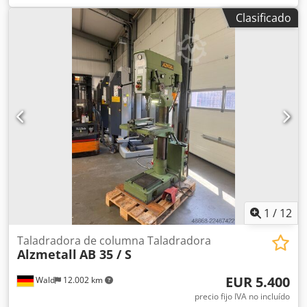
Diámetro máximo de perforación en acero ST 60: 32 mm
Clasificado
Crjdpfx Apjhglvkjcef - Cono de sujeción del husillo de
perforación: MK 3, husillo largo - Carrera del husillo de
perforación: 180 mm - Velocidades del husillo de
perforación, ajustables de forma continua:
aproximadamente 140 - 1600 rpm - 3 avances: 0,1; 0,2; 0,3
mm/rev - Salida (distancia del husillo al soporte): 290 mm -
Distancia máxima entre la mesa y el husillo de perforación:
620 mm - Mesa giratoria con 2 ranuras en T: 450 mm -
Ajuste de altura mediante cremallera y manivela - Sistema
de refrigeración - Motor: 380 V / 0,9 / 1,3 kW - Dimensiones
(aprox.): A 750 x Al 1900 x P 700 mm - Peso (aprox.): 280 kg
1
/
12
Taladradora de columna Taladradora
Alzmetall
AB 35 / S
EUR 5.400
Wald
12.002 km
precio fijo IVA no incluído