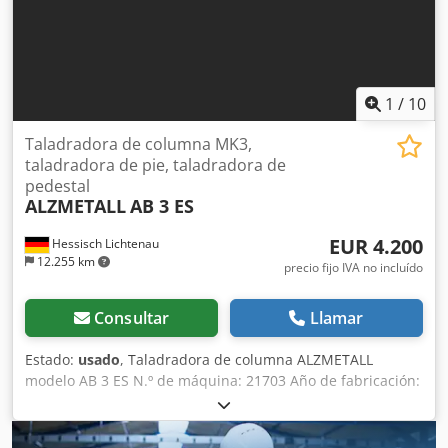
1
/
10
Taladradora de columna MK3,
taladradora de pie, taladradora de
pedestal
ALZMETALL
AB 3 ES
EUR 4.200
Hessisch Lichtenau
12.255 km
precio fijo IVA no incluído
Consultar
Llamar
Estado:
usado
, Taladradora de columna ALZMETALL
modelo AB 3 ES N.º de máquina: 21703 Año de fabricación:
1981 Capacidad de taladrado: 32 mm Cono del husillo: MK
3 - caña larga Saliente: 290 mm Recorrido de la caña: 160
mm Cedpfx Asvu Dv Hopcjrf Dimensiones de la mesa: 510 x