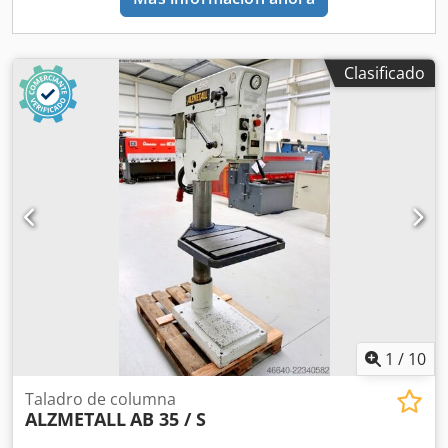
descripción de los productos. Pueden producirse
desviaciones en las especificaciones técnicas, así como
errores en la descripción del artículo, y nos reservamos el
derecho a ello.
Clasificado
1
/
10
Taladro de columna
ALZMETALL
AB 35 / S