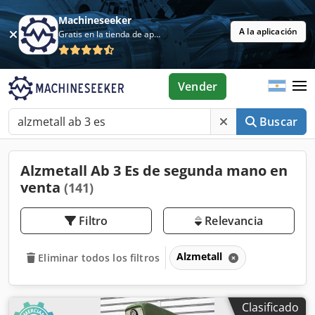
Machineseeker
A la aplicación
Gratis en la tienda de aplicaciones
Vender
Buscar
Alzmetall Ab 3 Es de segunda mano en
venta
(141)
Filtro
Relevancia
Alzmetall
Eliminar todos los filtros
Clasificado