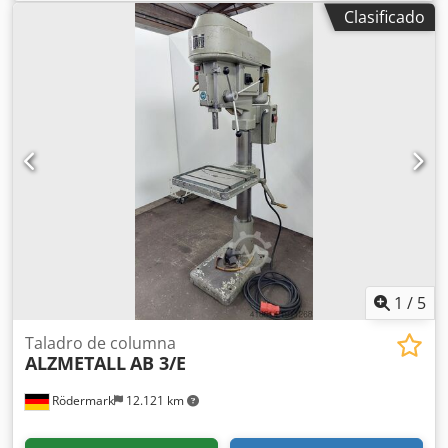
Avances: 0,1-0,3 mm/rev Velocidades del husillo: 100-1.220
Clasificado
rev/min Consumo total de energía: 1,4 kW Peso de la
máquina: aproximadamente 1,3 t Espacio requerido:
aproximadamente 1,8 x 0,8 x 2,3 m (largo x ancho x alto)
Credpszfqmcofx Apcof Incluye mesa cruceta Incluye
avance de taladrado Sujeción mecánica
1
/
5
Taladro de columna
ALZMETALL
AB 3/E
Rödermark
12.121 km