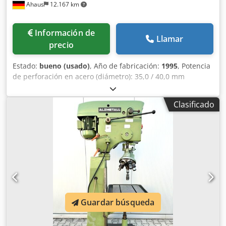
Ahaus
12.167 km
Información de
Llamar
precio
Estado:
bueno (usado)
, Año de fabricación:
1995
, Potencia
de perforación en acero (diámetro): 35,0 / 40,0 mm
Voladizo: 300 mm Carrera de perforación: 180 mm
Velocidad de rotación: 65,0 - 1.750 rpm Tamaño de la
Clasificado
mesa: 615 x 420 mm Diámetro de la columna: 155 mm
Avance: 0,1 / 0,2 / 0,3 mm/rev Cono del eje: MK 4 Potencia
del motor: 0,9 / 1,5 kW Peso: 450 kg Dimensiones (largo x
ancho x alto): 800 x 650 x 1850 mm Equipamiento: -
Taladradora de columna robusta - Regulación de velocidad
continua (correa trapezoidal) - Avance automático del eje *
con retroceso electromagnético - Motor conmutable de
polos - Sentido de giro del eje de perforación:
derecha/izquierda - Tope de profundidad de perforación -
Guardar búsqueda
Mesa de la máquina con 2 ranuras en T * ajustable en
altura mediante manivela - Botón de parada de
emergencia en la parte frontal - Manual de instrucciones