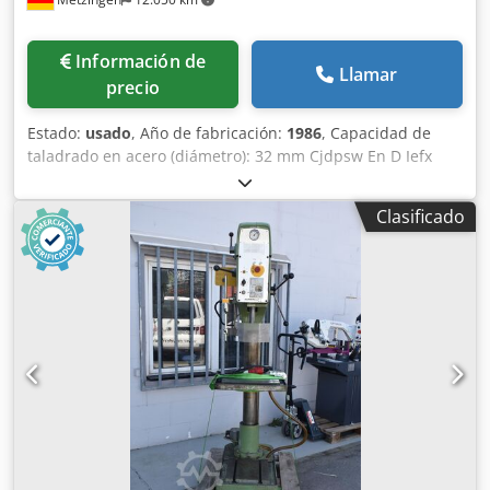
Información de
Llamar
precio
Estado:
usado
, Año de fabricación:
1986
, Capacidad de
taladrado en acero (diámetro): 32 mm Cjdpsw En D Iefx
Apcerf Saliente: 290 mm Recorrido del husillo: 180 mm
Potencia total instalada: 1,9 kW ¡Descripción
Clasificado
próximamente!