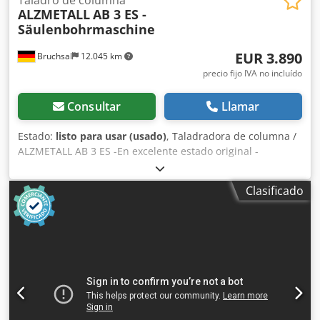
ALZMETALL
AB 3 ES -
Säulenbohrmaschine
EUR 3.890
Bruchsal
12.045 km
precio fijo IVA no incluído
Consultar
Llamar
Estado:
listo para usar (usado)
, Taladradora de columna /
ALZMETALL AB 3 ES -En excelente estado original -
Capacidad de perforación / acero máx. 35 mm -Alcance
aproximado: 280 mm -Tamaño de la mesa:
Clasificado
aproximadamente 600 x 470 mm -Carrera de perforación:
aproximadamente 180 mm -Cono: MK 3 -Regulación de
velocidad variable -Rango de velocidad: 65 - 1750 rpm -
Limitador de profundidad de perforación -Dispositivo de
protección del husillo -Parada de emergencia / Encendido -
Interruptor de pedal -Indicador de velocidad analógico
Csdpfxozkv N To Apcjrf -Portabrocas -Documentación
Dimensiones: largo x ancho x alto: 1,2 x 0,8 x 2 metros /
Peso: aproximadamente 500 kg Salvo errores u omisiones.