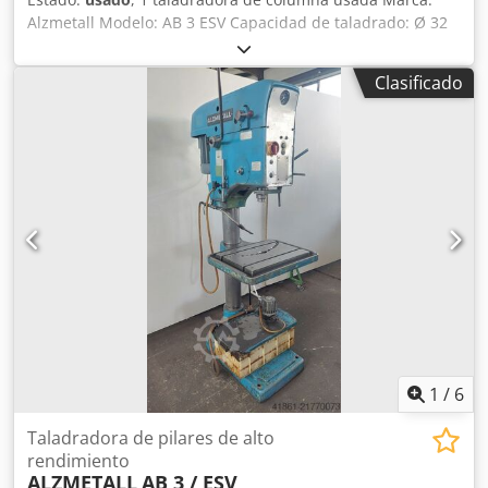
Alzmetall Modelo: AB 3 ESV Capacidad de taladrado: Ø 32
mm Codpfx Ajyqr Dhspcjrf 3 avances automáticos de
taladrado Cono del husillo: MK 3 Distancia nariz del husillo
Clasificado
- mesa: 545 mm Voladizo: 290 mm Recorrido del husillo:
160 mm Diámetro de columna: Ø 220 mm Dimensiones:
1150 x 650 x 2000 mm Peso: 850 kg
1
/
6
Taladradora de pilares de alto
rendimiento
ALZMETALL
AB 3 / ESV