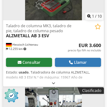
Fondo 700 mm - Peso aprox.: 280 kg
1
/
10
Taladro de columna MK3, taladro de
pie, taladro de columna pesado
ALZMETALL
AB 3 ESV
EUR 3.600
Hessisch Lichtenau
12.255 km
precio fijo IVA no incluído
Consultar
Llamar
Estado:
usado
, Taladradora de columna ALZMETALL,
modelo AB 3 ESV N.º de máquina: 15967 Año de
fabricación: 1977 Crodeharwvopfx Apcjf Capacidad de
perforación: 32 mm Cono del eje: MK 3 - cono corto
Clasificado
Distancia entre el extremo del eje y la mesa: 545 mm (cono
corto) Distancia entre el adaptador del eje y la mesa: 395
mm (adaptador MK) Salida: 290 mm Recorrido del cono: