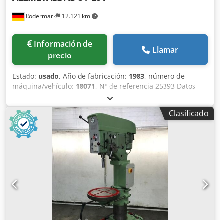
Rödermark
12.121 km
Información de
Llamar
precio
Estado:
usado
, Año de fabricación:
1983
, número de
máquina/vehículo:
18071
, Nº de referencia 25393 Datos
técnicos: Crsdpjy En I Hsfx Apcjf - Capacidad de taladrado
en acero ST 60: 28 mm - Máxima capacidad de taladrado
Clasificado
en acero ST 60: 32 mm - Cono del husillo de taladro: MT 3 -
Recorrido del husillo de taladro: 180 mm - Velocidades del
husillo de taladro regulables sin escalonamiento: - Rango
1: 130 – 480 rpm - Rango 2: 480 – 1750 rpm - 3 avances:
0,1; 0,2; 0,3 mm/vuelta - Distancia del brazo (cuello): 290
mm - Distancia máxima mesa - husillo de taladro: 620 mm
- Mesa con 2 ranuras en T: 450 x 450 mm - Regulación de
altura mediante piñón y manivela - Sistema de
refrigeración independiente - Accionamiento: 400 V / 0,9 /
1,3 kW - Espacio requerido aprox.: Ancho 660 x Alto 1900 x