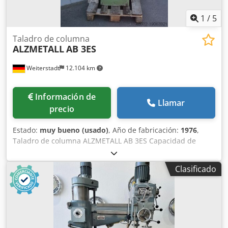
1
/
5
Taladro de columna
ALZMETALL
AB 3ES
Weiterstadt
12.104 km
Información de
Llamar
precio
Estado:
muy bueno (usado)
, Año de fabricación:
1976
,
Taladro de columna ALZMETALL AB 3ES Capacidad de
perforación en acero St 60 28 mm Capacidad de
perforación en fundición GG 20 35 mm Crsdpfxjwg Hdvs
Clasificado
Apcof Capacidad de perforación en St 60 35 mm Montaje
del husillo MK 3 Proyección 290 mm Recorrido de la pluma
160 mm Carrera de la mesa 592 mm Diámetro de la
columna 115 mm Superficie de sujeción 510 x 300 mm
Velocidad del husillo 130-1750 rpm. Peso aproximado de la
máquina. 400 kilos Construido en 1976 ¡Con sistema de