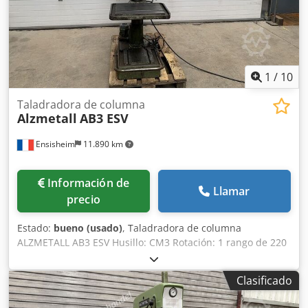
Peso: 400 kg
1
/
10
Taladradora de columna
Alzmetall
AB3 ESV
Ensisheim
11.890 km
Información de
Llamar
precio
Estado:
bueno (usado)
, Taladradora de columna
ALZMETALL AB3 ESV Husillo: CM3 Rotación: 1 rango de 220
a 800 RPM + 1 rango de 800 a 2900 RPM Csdpjzmxw Ejfx
Apcerf Tamaño de la mesa: Longitud 615 mm x Ancho 470
Clasificado
mm Recorrido del husillo: 160 mm Profundidad de la
garganta: 280 mm Ajuste de velocidad mediante