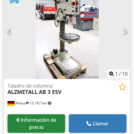
profundidad de taladrado - Indicador de velocidad -
Portabrocas - Documentación Dimensiones: L x A x H 1,2 x
0,8 x 2 m / Peso 480 kg Crodeyzakrspfx Apcjf Errores y
omisiones salvo buena fe.
1
/
10
Taladro de columna
ALZMETALL
AB 3 ESV
Ahaus
12.167 km
Información de
Llamar
precio