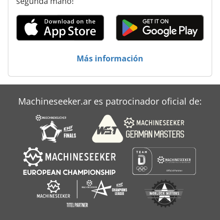
segunda mano!
Alzmetall Ax3
Alzmetall Baz 15
Alzmetall Baz 35
Más información
Alzmetall Baz 35 Cnc
Alzmetall Gs 1400
Machineseeker.ar es patrocinador oficial de:
Alzstar 40