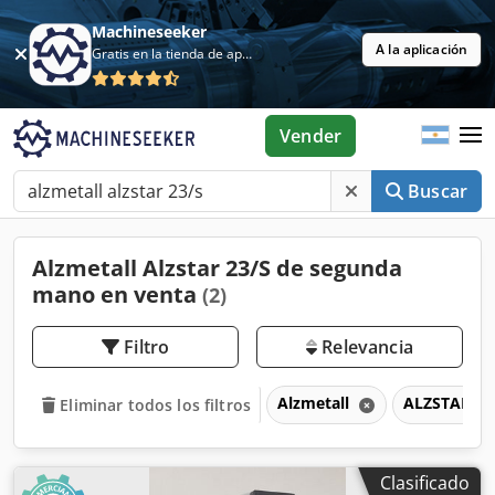
Machineseeker
A la aplicación
Gratis en la tienda de aplicaciones
Vender
Buscar
Alzmetall Alzstar 23/S de segunda
mano en venta
(2)
Filtro
Relevancia
Alzmetall
ALZSTAR 23
Eliminar todos los filtros
Clasificado