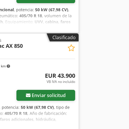
ncional
, potencia:
50 kW (67,98 CV)
,
neumático:
405/70 R 18
, volumen de la
 h
, Equipamiento:
UVV, cabina, faros
gedor trasero
, Motor Fase V, 20.
trna Ujfx Aqrokr Acoplamientos
Clasificado
s
Neumáticos Mitas 405/70 R18, Caja de
c AX 850
ara radio, enganche rápido hidráulico,
o cúbico, horquilla portapalets
3 km
EUR 43.900
VB IVA no incluído
Enviar solicitud
, potencia:
50 kW (67,98 CV)
, tipo de
co:
405/70 R 18
, Año de fabricación:
faros adicionales, hidráulica,
e V, 20. km/versión, Sistema hidráulico