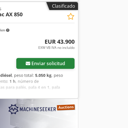
cuito adicional, Asiento confort
Clasificado
s
n tapa, Luces de trabajo traseras,
c AX 850
fx Aqrskr Cucharón estándar con borde
s
 km
EUR 43.900
EXW VB IVA no incluído
Enviar solicitud
:
diésel
, peso total:
5.050 kg
, peso
ento:
1 h
, número de
as para palés, pala 4 en 1, pala
eso: 5050 kg Anchura: 1.850 mm
a para paletas 1200 mm Baliza
 USB, Bluetooth Luces de trabajo
rcuito adicional Monoboom (Mecalac
ositivo de cambio rápido Potente
a Cab con sección superior de cabina