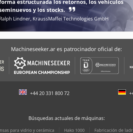
forma estructurada los retornos, los vehículos
seminuevos y los stocks.
Ralph Lindner, KraussMaffei Technologies GmbH
Machineseeker.ar es patrocinador oficial de:
+44 20 331 800 72
+
Búsquedas actuales de máquinas:
nsas para vidrio y cerámica
Hako 1000
Fabricación de ladri