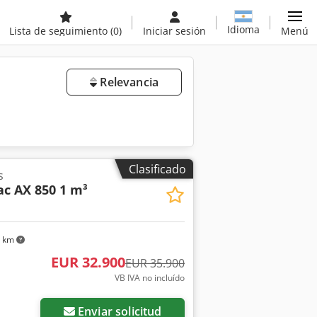
Idioma
Lista de seguimiento
(0)
Iniciar sesión
Menú
Relevancia
Clasificado
s
c AX 850 1 m³
3 km
EUR 32.900
EUR 35.900
VB IVA no incluído
Enviar solicitud