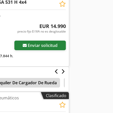
A 531 H 4x4
ara radio, enganche rápido hidráulico,
o cúbico, horquilla portapalets
EUR 14.990
precio fijo El IVA no es desglosable
Enviar solicitud
7.844 h
,
lquiler De Cargador De Rueda
Cargadora De Ruedas S
Clasificado
eumáticos