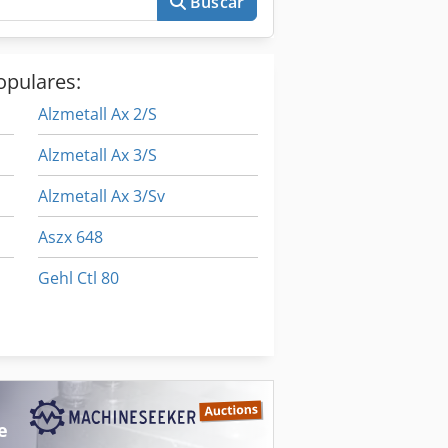
Buscar
opulares:
Alzmetall Ax 2/S
Alzmetall Ax 3/S
Alzmetall Ax 3/Sv
Aszx 648
Gehl Ctl 80
Ihi 80 Nx
Si 68
e