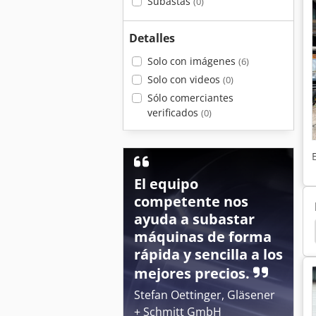
Subastas
(0)
Detalles
Solo con imágenes
(6)
Solo con videos
(0)
Sólo comerciantes
verificados
(0)
El equipo
competente nos
ayuda a subastar
ador
Excavadoras De Ruedas
Liebherr Grúas
máquinas de forma
rápida y sencilla a los
mejores precios.
Stefan Oettinger, Gläsener
+ Schmitt GmbH