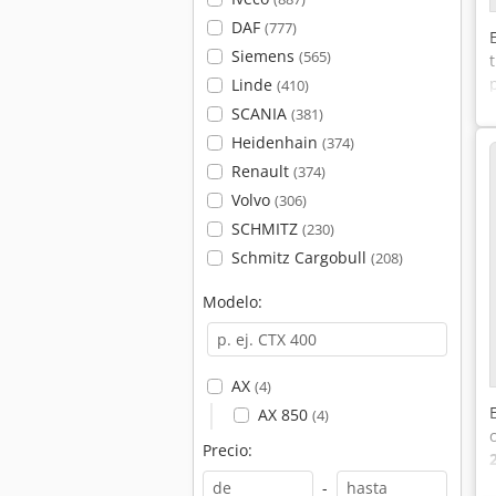
DAF
(777)
Siemens
(565)
Linde
(410)
SCANIA
(381)
Heidenhain
(374)
Renault
(374)
Volvo
(306)
SCHMITZ
(230)
Schmitz Cargobull
(208)
Modelo:
AX
(4)
AX 850
(4)
Precio:
-