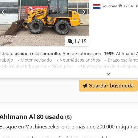
Goudriaan
12.041 
1
/
15
Estado:
usado
, color:
amarillo
, Año de fabricación:
1999
, Ahlmann 
trabajo • Motor revisado • Neumáticos anchos • Brazo oscilante
• Matrícula Djdpfoy Na H Njx Aqrskr • Directamente del trabajo E
Guardar búsqueda
Ahlmann Al 80 usado
(6)
Busque en Machineseeker entre más que 200.000 máquinas