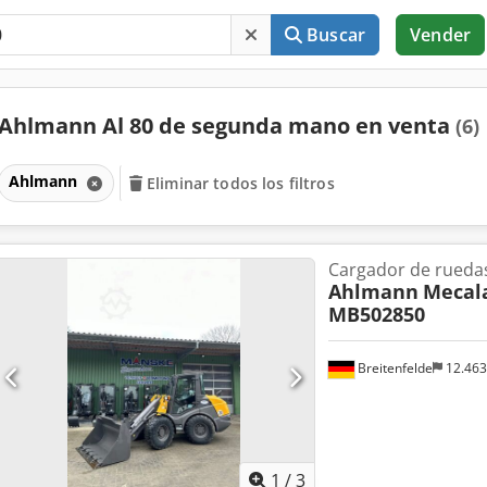
Buscar
Vender
Ahlmann Al 80 de segunda mano en venta
(6)
Ahlmann
Eliminar todos los filtros
Cargador de rueda
Ahlmann
Mecala
MB502850
Breitenfelde
12.46
1
/
3