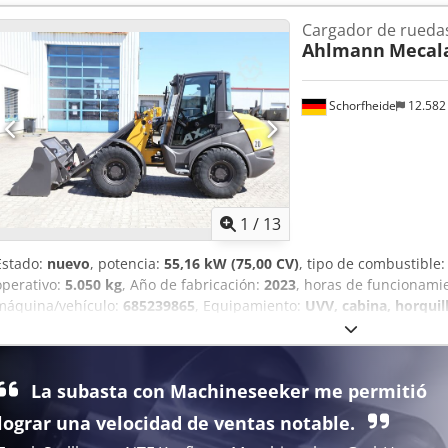
auxiliar de circuito continuo, Acoplamientos hidráulicos para 1er cir
Cargador de rueda
Grammer, Neumáticos Mitas 405/70 R18, Caja de almacenamiento co
Ahlmann
Mecala
preparación para radio, enganche rápido hidráulico, Dedetrnf Dop
de corte soldado y por lo tanto 1 metro cúbico, horquilla portapalet
Schorfheide
12.582
1
/
13
Estado:
nuevo
, potencia:
55,16 kW (75,00 CV)
, tipo de combustible
operativo:
5.050 kg
, Año de fabricación:
2023
, horas de funcionami
máquina/vehículo:
685239865
, Equipamiento:
UVV, cabina, horquill
estándar, tracción a las cuatro ruedas
, MECALAC-AHLMANN AX850 P
Volumen de la cuchara 0,85 m³ con cortador o con dientes Horquill
giratoria, plegable Asiento confort Grammer Sistema de radio MP3,
La subasta con Machineseeker me permitió
traseras Acelerador basculante Enganches hidráulicos para 1er ci
Single Arm Power) con dispositivo hidráulico de cambio rápido Disp
lograr una velocidad de ventas notable.
cinemática Z Concepto autoestabilizador Mecalac Mecalac Panoram