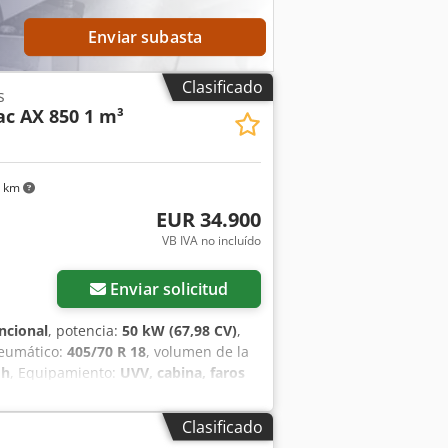
ia Ejes planetarios con diferencial de
onamiento suave con joystick Dkodpfx
Enviar subasta
l Deutz TD 2.9 L4, refrigerado por
Clasificado
s
c AX 850 1 m³
3 km
EUR 34.900
VB IVA no incluído
Enviar solicitud
ncional
, potencia:
50 kW (67,98 CV)
,
neumático:
405/70 R 18
, volumen de la
 h
, Equipamiento:
UVV, cabina, faros
gedor trasero
, Motor Fase V, 20.
mientos hidráulicos para 1er circuito
Clasificado
 Dodpetrna Hsfx Aqrekr Caja de