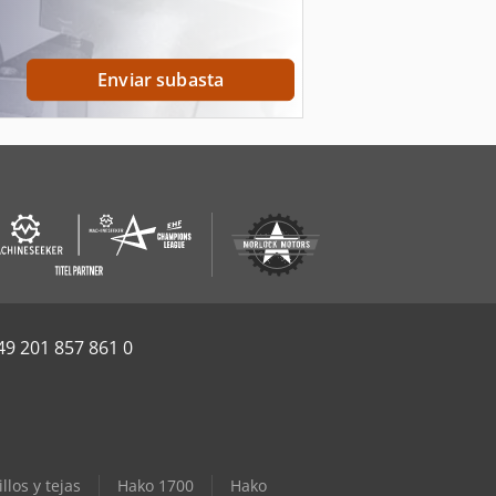
Enviar subasta
49 201 857 861 0
llos y tejas
Hako 1700
Hako