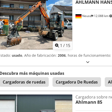
AHLMANN
HANS
almacenamiento con tapa, Luces de trabajo traseras, preparación p
Cucharón estándar con borde de corte soldado y por lo tanto 1 metr
Neuss
12.088 km
1
/
15
Estado:
usado
, Año de fabricación:
2006
, horas de funcionamiento:
Descubra más máquinas usadas
Cargadoras de ruedas
Cargadora De Ruedas
A
Cargadora sobre n
Ahlmann
85