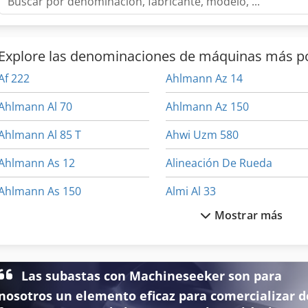
Explore las denominaciones de máquinas más p
Af 222
Ahlmann Az 14
Ahlmann Al 70
Ahlmann Az 150
Ahlmann Al 85 T
Ahwi Uzm 580
Ahlmann As 12
Alineación De Rueda
Ahlmann As 150
Almi Al 33
Mostrar más
Ahlmann As 7
Alta Elevación Ant
Ahlmann As 70
Alu
Las subastas con Machineseeker son para
Ahlmann As 90
Alzmetall Ab 4
nosotros un elemento eficaz para comercializar d
Ahlmann Az 10
Alzmetall Ac 32