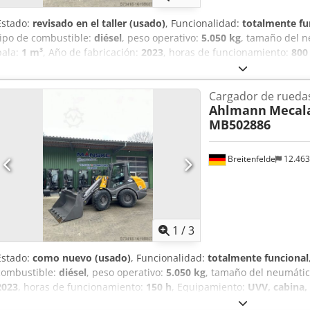
Estado:
revisado en el taller (usado)
, Funcionalidad:
totalmente fu
tipo de combustible:
diésel
, peso operativo:
5.050 kg
, tamaño del 
pala:
1 m³
, Año de fabricación:
2023
, horas de funcionamiento:
800
adicionales, hidráulica, horquillas para palés, pala estándar, reco
km/versión, Sistema hidráulico auxiliar de circuito continuo, Dedpj
Cargador de rueda
hidráulicos para 1er circuito adicional, Asiento confort Grammer, 
Ahlmann
Mecala
almacenamiento con tapa, Luces de trabajo traseras, preparación p
MB502886
Cucharón estándar con borde de corte soldado y por lo tanto 1 metr
Breitenfelde
12.46
1
/
3
Estado:
como nuevo (usado)
, Funcionalidad:
totalmente funcional
combustible:
diésel
, peso operativo:
5.050 kg
, tamaño del neumáti
2023
, horas de funcionamiento:
150 h
, Equipamiento:
UVV, cabina, 
horquillas para palés, pala estándar, recogedor trasero
, Motor Fas