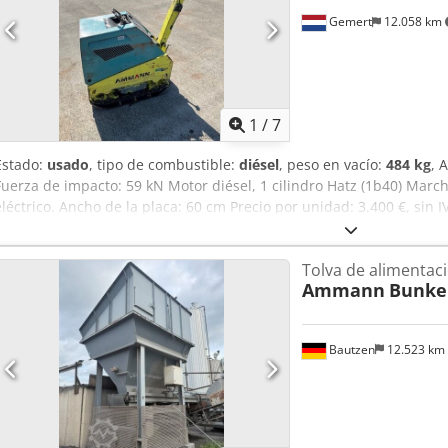
Gemert
12.058 km
1
/
7
Estado:
usado
, tipo de combustible:
diésel
, peso en vacío:
484 kg
, 
Fuerza de impacto: 59 kN Motor diésel, 1 cilindro Hatz (1b40) Mar
eléctrico. Ancho de la placa: 60 cm Precio por unidad: 3.400 €, sin I
Dcsdpfsxw H Hcjx Ab Rsk
Tolva de alimentac
Ammann
Bunke
Bautzen
12.523 km