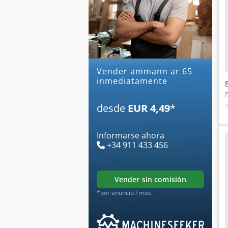
Vender ammann ar 65
inmediatamente
desde
EUR 4,49
*
Informarse ahora
+34 911 433 456
vender sin comisión
*por anuncio / mes