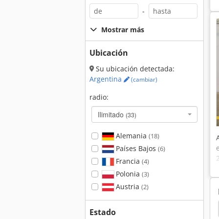
-
Mostrar más
Ubicación
Su ubicación detectada:
Argentina
(cambiar)
radio:
Ilimitado
(33)
Alemania
(18)
Países Bajos
(6)
Francia
(4)
Polonia
(3)
Austria
(2)
dem
Hamm 3520
Hamm 3518
Hamm 3414
Estado