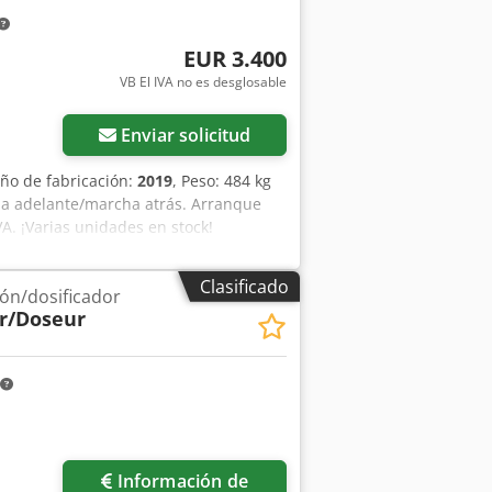
EUR 3.400
VB El IVA no es desglosable
Enviar solicitud
Año de fabricación:
2019
, Peso: 484 kg
cha adelante/marcha atrás. Arranque
VA. ¡Varias unidades en stock!
Clasificado
ión/dosificador
r/Doseur
Información de