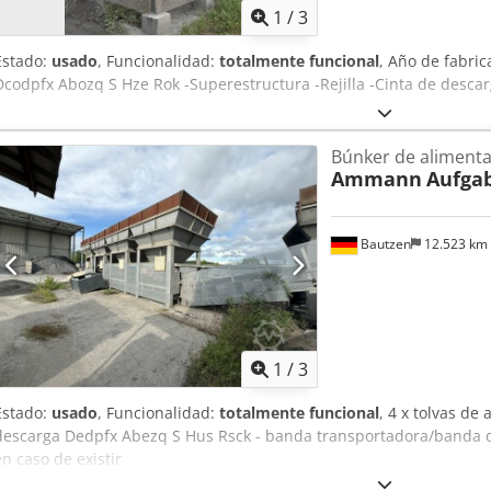
1
/
3
Estado:
usado
, Funcionalidad:
totalmente funcional
, Año de fabric
Dcodpfx Abozq S Hze Rok -Superestructura -Rejilla -Cinta de descar
Búnker de alimenta
Ammann
Aufga
Bautzen
12.523 km
1
/
3
Estado:
usado
, Funcionalidad:
totalmente funcional
, 4 x tolvas de
descarga Dedpfx Abezq S Hus Rsck - banda transportadora/banda de 
en caso de existir