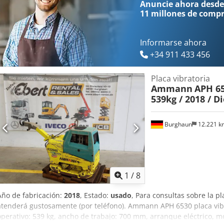
Anuncie ahora desde
destacan: ✔ Inspección minuciosa por profesionales ✔ Entrega en 
11 millones de comp
devolución de dinero ✔ Opciones de pago seguras y flexibles 🔄 ¿E
maquinaria? Dodpeyf Dw Njfx Ab Rsck Ofrecemos herramientas y rec
propietarios y operadores de equipos, fácilmente accesibles en nue
Informarse ahora
+34 911 433 456
Placa vibratoria
Ammann
APH 65
539kg / 2018 / D
Burghaun
12.221 
1
/
8
Año de fabricación:
2018
, Estado:
usado
, Para consultas sobre la p
atenderá gustosamente (por teléfono). Ammann APH 6530 placa vibra
operativo: 539 kg, ancho de trabajo: 700 mm, arranque eléctrico, mot