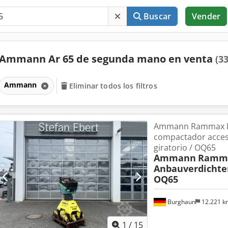
Buscar
Vender
Ammann Ar 65 de segunda mano en venta
(33
Ammann
Eliminar todos los filtros
Ammann Rammax R
compactador acces
giratorio / OQ65
Ammann
Ramma
Anbauverdichte
OQ65
Burghaun
12.221 
1
/
15