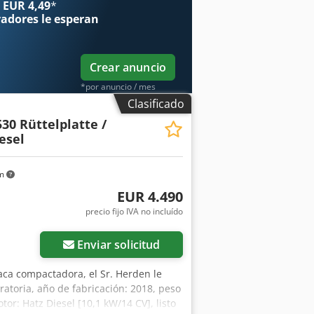
 EUR 4,49
*
obra disponible ✔ Garantía de
radores
le esperan
stá considerando otras opciones de
ursos útiles para todos los
stra plataforma.
Crear anuncio
*por anuncio / mes
Clasificado
30 Rüttelplatte /
iesel
km
EUR 4.490
precio fijo IVA no incluído
Enviar solicitud
laca compactadora, el Sr. Herden le
toria, año de fabricación: 2018, peso
or: Hatz Diesel [10,1 kW/14 CV], listo