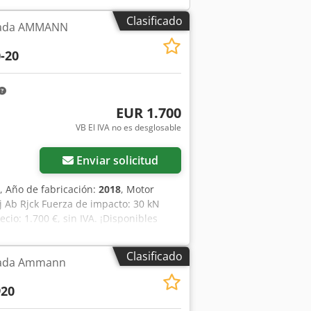
e Magni manipuladores telescópicos.
B. Somos distribuidor y servicio oficial
Clasificado
usada AMMANN
Además, con 800 vehículos usados,
 de Alemania. Dcjdpfx Abjymi Ivo Rok
-20
nta previa. ID interna: 288175 = Más
Herden para obtener más información.
EUR 1.700
VB El IVA no es desglosable
Pedir más fotos
Enviar solicitud
, Año de fabricación:
2018
, Motor
 Ab Rjck Fuerza de impacto: 30 kN
io: 1.700 €, sin IVA. ¡Disponibles
Clasificado
usada Ammann
20